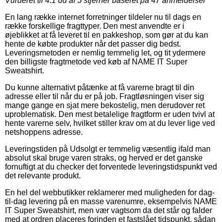
Vurderet til
4.1
ud af 5 stjerner baseret på
47
anmeldelser
En lang række internet forretninger tildeler nu til dags en
række forskellige fragttyper. Den mest anvendte er i
øjeblikket at få leveret til en pakkeshop, som gør at du kan
hente de købte produkter når det passer dig bedst.
Leveringsmetoden er nemlig temmelig let, og tit ydermere
den billigste fragtmetode ved køb af NAME IT Super
Sweatshirt.
Du kunne alternativt påtænke at få varerne bragt til din
adresse eller til når du er på job. Fragtløsningen viser sig
mange gange en sjat mere bekostelig, men derudover ret
uproblematisk. Den mest betalelige fragtform er uden tvivl at
hente varerne selv, hvilket stiller krav om at du lever lige ved
netshoppens adresse.
Leveringstiden på Udsolgt er temmelig væsentlig ifald man
absolut skal bruge varen straks, og herved er det ganske
fornuftigt at du checker det forventede leveringstidspunkt ved
det relevante produkt.
En hel del webbutikker reklamerer med muligheden for dag-
til-dag levering på en masse varenumre, eksempelvis NAME
IT Super Sweatshirt, men vær vagtsom da det står og falder
med at ordren placeres forinden et fastslået tidspunkt, sådan