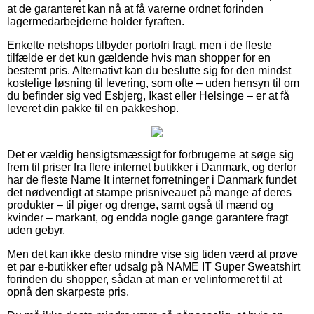
at de garanteret kan nå at få varerne ordnet forinden
lagermedarbejderne holder fyraften.
Enkelte netshops tilbyder portofri fragt, men i de fleste
tilfælde er det kun gældende hvis man shopper for en
bestemt pris. Alternativt kan du beslutte sig for den mindst
kostelige løsning til levering, som ofte – uden hensyn til om
du befinder sig ved Esbjerg, Ikast eller Helsinge – er at få
leveret din pakke til en pakkeshop.
Det er vældig hensigtsmæssigt for forbrugerne at søge sig
frem til priser fra flere internet butikker i Danmark, og derfor
har de fleste Name It internet forretninger i Danmark fundet
det nødvendigt at stampe prisniveauet på mange af deres
produkter – til piger og drenge, samt også til mænd og
kvinder – markant, og endda nogle gange garantere fragt
uden gebyr.
Men det kan ikke desto mindre vise sig tiden værd at prøve
et par e-butikker efter udsalg på NAME IT Super Sweatshirt
forinden du shopper, sådan at man er velinformeret til at
opnå den skarpeste pris.