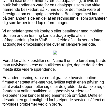
Du må ikke desto mindre være så påpasselig, at hvis en
butik forhandler en vare for en udsalgspris som kan virke
hamrende beskeden, så kunne det for det meste være et
faresignal om en uoprigtig netshop. Betalinger med kort er
på den anden side en del af en retningslinje, som garanterer
dig som køber imod fup e-forretninger.
Vi anbefaler generelt kortkøb eller betalinger med mobilen.
Som en anden løsning kan du drage nytte af en
afdragsordning fra fx ViaBill, i tilfælde af at du ser en fordel i
at godtgøre omkostningerne over en længere periode.
Forud for at folk bestiller i en Name It online forretning burde
man utvivlsomt læse netbutikkens regler, dog er det for det
meste ikke videre spændende.
En anden løsning kan være at granske hvorvidt online
firmaet er støttet af e-mærket, hvilket typisk er en påvisning
af at webshoppen retter sig efter de gældende danske regler,
foruden at online butikken lejlighedsvis vurderes af
eksperter som kender til reglementet på området. Dette er
desuden en god mulighed for hjælpende service, såfremt du
forvoldes problemer ved din ordre.