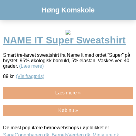
Høng Komskole
NAME IT Super Sweatshirt
Smart tre-farvet sweatshirt fra Name It med ordet “Super” på
brystet. 95% økologisk bomuld, 5% elastan. Vaskes ved 40
grader.
(Læs mere)
89
kr.
(Vis fragtpris)
Læs mere »
Køb nu »
De mest populære børnewebshops i øjeblikket er
SagaCopenhagen.dk
,
BarnetsVerden.dk
,
Miniature.dk
,