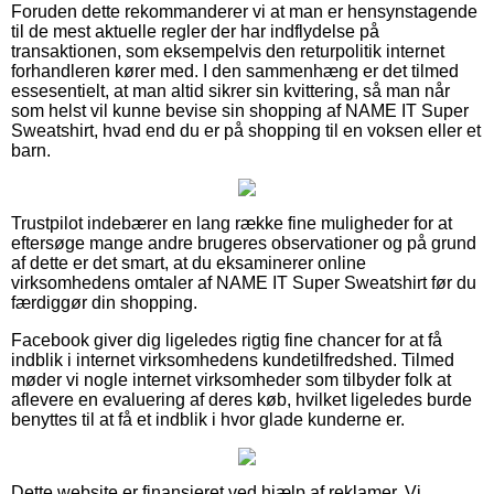
Foruden dette rekommanderer vi at man er hensynstagende
til de mest aktuelle regler der har indflydelse på
transaktionen, som eksempelvis den returpolitik internet
forhandleren kører med. I den sammenhæng er det tilmed
essesentielt, at man altid sikrer sin kvittering, så man når
som helst vil kunne bevise sin shopping af NAME IT Super
Sweatshirt, hvad end du er på shopping til en voksen eller et
barn.
Trustpilot indebærer en lang række fine muligheder for at
eftersøge mange andre brugeres observationer og på grund
af dette er det smart, at du eksaminerer online
virksomhedens omtaler af NAME IT Super Sweatshirt før du
færdiggør din shopping.
Facebook giver dig ligeledes rigtig fine chancer for at få
indblik i internet virksomhedens kundetilfredshed. Tilmed
møder vi nogle internet virksomheder som tilbyder folk at
aflevere en evaluering af deres køb, hvilket ligeledes burde
benyttes til at få et indblik i hvor glade kunderne er.
Dette website er finansieret ved hjælp af reklamer. Vi