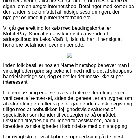
himmelråbende attraktiv, så bør det for det meste være et
signal om en uægte internet shop. Betalinger med kort er på
den anden side omfattet af Indsigelsesordningen, der
hjælper os imod fup internet forhandlere.
Vi går generelt ind for køb med betalingskort eller
MobilePay. Som alternativ kunne du anvende et
afdragstilbud fra f.eks. ViaBill, ifald du har til hensigt at
honorere betalingen over en periode.
Inden folk bestiller hos en Name It netshop behøver man i
virkeligheden gøre sig bekendt med indholdet af shoppens
handelsbetingelser, dog er det for det meste ikke super
interessant.
En nem løsning er at se hvorvidt internet forretningen er
verificeret af e-mærket, siden det generelt er en tryghed om
at e-forretningen retter sig efter gældende dansk lovgivning,
tillige med at netbutikken lejlighedsvis evalueres af
specialister som kender til vedtægterne på området.
Desuden tilbydes du mulighed for assistance, når du
forvoldes vanskeligheder i forbindelse med din shopping.
For øvrigt støtter vi at køber er opmærksom på de mest