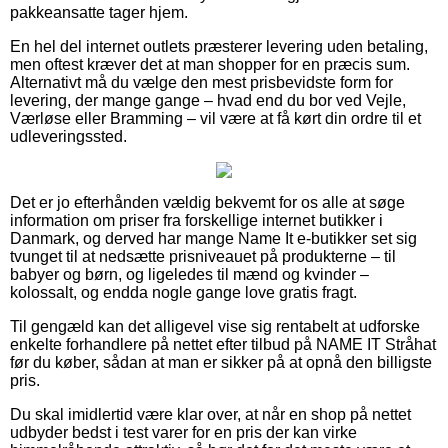
pakkeansatte tager hjem.
En hel del internet outlets præsterer levering uden betaling,
men oftest kræver det at man shopper for en præcis sum.
Alternativt må du vælge den mest prisbevidste form for
levering, der mange gange – hvad end du bor ved Vejle,
Værløse eller Bramming – vil være at få kørt din ordre til et
udleveringssted.
Det er jo efterhånden vældig bekvemt for os alle at søge
information om priser fra forskellige internet butikker i
Danmark, og derved har mange Name It e-butikker set sig
tvunget til at nedsætte prisniveauet på produkterne – til
babyer og børn, og ligeledes til mænd og kvinder –
kolossalt, og endda nogle gange love gratis fragt.
Til gengæld kan det alligevel vise sig rentabelt at udforske
enkelte forhandlere på nettet efter tilbud på NAME IT Stråhat
før du køber, sådan at man er sikker på at opnå den billigste
pris.
Du skal imidlertid være klar over, at når en shop på nettet
udbyder bedst i test varer for en pris der kan virke