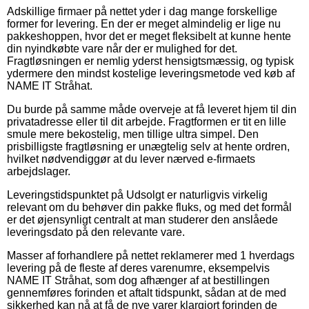
Adskillige firmaer på nettet yder i dag mange forskellige
former for levering. En der er meget almindelig er lige nu
pakkeshoppen, hvor det er meget fleksibelt at kunne hente
din nyindkøbte vare når der er mulighed for det.
Fragtløsningen er nemlig yderst hensigtsmæssig, og typisk
ydermere den mindst kostelige leveringsmetode ved køb af
NAME IT Stråhat.
Du burde på samme måde overveje at få leveret hjem til din
privatadresse eller til dit arbejde. Fragtformen er tit en lille
smule mere bekostelig, men tillige ultra simpel. Den
prisbilligste fragtløsning er unægtelig selv at hente ordren,
hvilket nødvendiggør at du lever nærved e-firmaets
arbejdslager.
Leveringstidspunktet på Udsolgt er naturligvis virkelig
relevant om du behøver din pakke fluks, og med det formål
er det øjensynligt centralt at man studerer den anslåede
leveringsdato på den relevante vare.
Masser af forhandlere på nettet reklamerer med 1 hverdags
levering på de fleste af deres varenumre, eksempelvis
NAME IT Stråhat, som dog afhænger af at bestillingen
gennemføres forinden et aftalt tidspunkt, sådan at de med
sikkerhed kan nå at få de nye varer klargjort forinden de