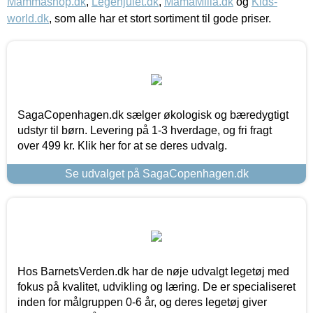
Mammashop.dk
,
Legehjulet.dk
,
MamaMilla.dk
og
Kids-
world.dk
, som alle har et stort sortiment til gode priser.
SagaCopenhagen.dk sælger økologisk og bæredygtigt
udstyr til børn. Levering på 1-3 hverdage, og fri fragt
over 499 kr. Klik her for at se deres udvalg.
Se udvalget på SagaCopenhagen.dk
Hos BarnetsVerden.dk har de nøje udvalgt legetøj med
fokus på kvalitet, udvikling og læring. De er specialiseret
inden for målgruppen 0-6 år, og deres legetøj giver