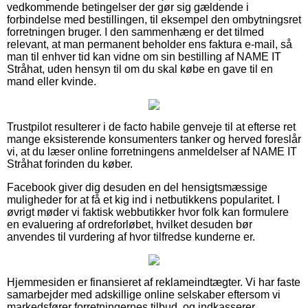
vedkommende betingelser der gør sig gældende i
forbindelse med bestillingen, til eksempel den ombytningsret
forretningen bruger. I den sammenhæng er det tilmed
relevant, at man permanent beholder ens faktura e-mail, så
man til enhver tid kan vidne om sin bestilling af NAME IT
Stråhat, uden hensyn til om du skal købe en gave til en
mand eller kvinde.
Trustpilot resulterer i de facto habile genveje til at efterse ret
mange eksisterende konsumenters tanker og herved foreslår
vi, at du læser online forretningens anmeldelser af NAME IT
Stråhat forinden du køber.
Facebook giver dig desuden en del hensigtsmæssige
muligheder for at få et kig ind i netbutikkens popularitet. I
øvrigt møder vi faktisk webbutikker hvor folk kan formulere
en evaluering af ordreforløbet, hvilket desuden bør
anvendes til vurdering af hvor tilfredse kunderne er.
Hjemmesiden er finansieret af reklameindtægter. Vi har faste
samarbejder med adskillige online selskaber eftersom vi
markedsfører forretningernes tilbud, og indkasserer