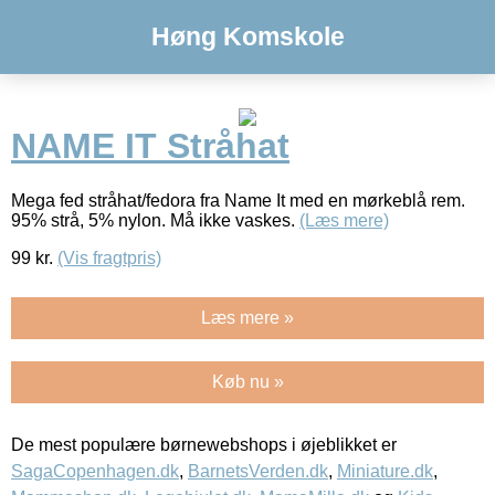
Høng Komskole
NAME IT Stråhat
Mega fed stråhat/fedora fra Name It med en mørkeblå rem.
95% strå, 5% nylon. Må ikke vaskes.
(Læs mere)
99
kr.
(Vis fragtpris)
Læs mere »
Køb nu »
De mest populære børnewebshops i øjeblikket er
SagaCopenhagen.dk
,
BarnetsVerden.dk
,
Miniature.dk
,