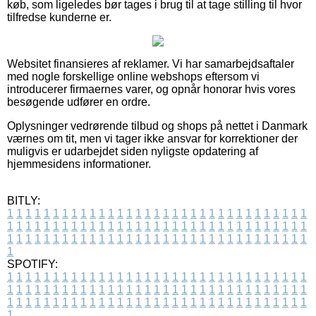
køb, som ligeledes bør tages i brug til at tage stilling til hvor
tilfredse kunderne er.
Websitet finansieres af reklamer. Vi har samarbejdsaftaler
med nogle forskellige online webshops eftersom vi
introducerer firmaernes varer, og opnår honorar hvis vores
besøgende udfører en ordre.
Oplysninger vedrørende tilbud og shops på nettet i Danmark
værnes om tit, men vi tager ikke ansvar for korrektioner der
muligvis er udarbejdet siden nyligste opdatering af
hjemmesidens informationer.
BITLY:
1
1
1
1
1
1
1
1
1
1
1
1
1
1
1
1
1
1
1
1
1
1
1
1
1
1
1
1
1
1
1
1
1
1
1
1
1
1
1
1
1
1
1
1
1
1
1
1
1
1
1
1
1
1
1
1
1
1
1
1
1
1
1
1
1
1
1
1
1
1
1
1
1
1
1
1
1
1
1
1
1
1
1
1
1
1
1
1
1
1
1
1
1
1
1
1
1
1
1
1
SPOTIFY:
1
1
1
1
1
1
1
1
1
1
1
1
1
1
1
1
1
1
1
1
1
1
1
1
1
1
1
1
1
1
1
1
1
1
1
1
1
1
1
1
1
1
1
1
1
1
1
1
1
1
1
1
1
1
1
1
1
1
1
1
1
1
1
1
1
1
1
1
1
1
1
1
1
1
1
1
1
1
1
1
1
1
1
1
1
1
1
1
1
1
1
1
1
1
1
1
1
1
1
1