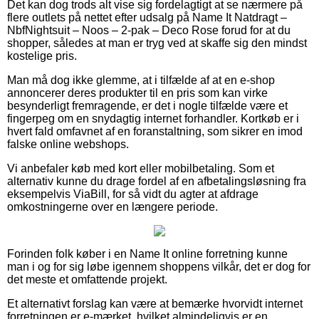
Det kan dog trods alt vise sig fordelagtigt at se nærmere på
flere outlets på nettet efter udsalg på Name It Natdragt –
NbfNightsuit – Noos – 2-pak – Deco Rose forud for at du
shopper, således at man er tryg ved at skaffe sig den mindst
kostelige pris.
Man må dog ikke glemme, at i tilfælde af at en e-shop
annoncerer deres produkter til en pris som kan virke
besynderligt fremragende, er det i nogle tilfælde være et
fingerpeg om en snydagtig internet forhandler. Kortkøb er i
hvert fald omfavnet af en foranstaltning, som sikrer en imod
falske online webshops.
Vi anbefaler køb med kort eller mobilbetaling. Som et
alternativ kunne du drage fordel af en afbetalingsløsning fra
eksempelvis ViaBill, for så vidt du agter at afdrage
omkostningerne over en længere periode.
Forinden folk køber i en Name It online forretning kunne
man i og for sig løbe igennem shoppens vilkår, det er dog for
det meste et omfattende projekt.
Et alternativt forslag kan være at bemærke hvorvidt internet
forretningen er e-mærket, hvilket almindeligvis er en