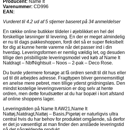
Producent:
Name It
Varenummer:
CD996
EAN:
Vurderet til
4.2
ud af 5 stjerner baseret på
34
anmeldelser
En række online butikker tildeler i øjeblikket en hel del
forskellige løsninger til levering. En der er meget almindelig
er nu til dags pakkeshoppen, fordi det så er super fleksibelt
for dig at kunne hente varerne når det passer ind i din
hverdag. Leveringsformen er nemlig vældig let, og desuden
tillige den prisbilligste leveringsmodel ved køb af Name It
Natdragt – NbfNightsuit – Noos – 2-pak – Deco Rose.
Du burde ydermere forsøge at få ordren sendt til dit hus eller
ud til dit arbejdes adresse. Fragttypen bliver gennemsnitligt
en anelse mere pebret, men tillige yderst gnidningsløs. Den
mindst kostelige leveringsversion er dog selv at hente
ordren, men dette forudsætter at du har bopæl i kort afstand
af online shoppens lager.
Leveringstiden på Name It AW21,Name It
Nattøj,Natdragt,Nattøj – Basis,Pigetøj er naturligvis ultra
central hvis du har behov for produktet omgående, så derfor
er det jo væsentligt at man finder den anslåede leveringstid
på det pågældende produkt.