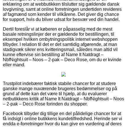
erklæring om at webbutikken tilslutter sig gældende dansk
lovgivning, samt at online forretningen undertiden revideres
af fagmænd som kender til vilkårene. Det giver dig chance
for support, hvis du bliver udsat for besvær ved din handel.
Dertil foreslår vi at køberen er påpasselig med de mest
basale retningslinjer der er gældende for bestillingen, til
eksempel hvilken ombytningspolitik internet webshoppen
tilbyder. I relation til det er det samtidig afgørende, at man
stadigvæk sikrer ens kvitteringsmail, således man altid vil
kunne eftervise sin bestilling af Name It Natdragt –
NbfNightsuit – Noos – 2-pak – Deco Rose, om du er kvinde
eller mand.
Trustpilot indebærer faktisk stabile chancer for at studere
ganske mange nuværende brugeres bedømmelser og på
grund af dette kan det være til hjælp, at du evaluerer
netbutikkens kritik af Name It Natdragt – NbfNightsuit – Noos
– 2-pak – Deco Rose forinden du shopper.
Facebook tilbyder dig tillige en del pålidelige chancer for at
få indsigt i online butikkens kundetilfredshed. Herinde ser vi
endda e-forretninger hvor du kan give en vurdering af deres