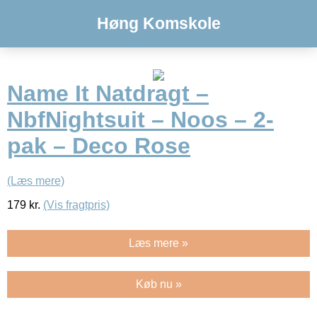
Høng Komskole
Name It Natdragt –
NbfNightsuit – Noos – 2-
pak – Deco Rose
(Læs mere)
179
kr.
(Vis fragtpris)
Læs mere »
Køb nu »