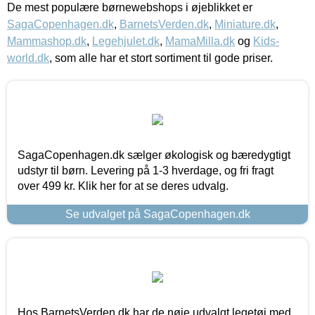
De mest populære børnewebshops i øjeblikket er
SagaCopenhagen.dk
,
BarnetsVerden.dk
,
Miniature.dk
,
Mammashop.dk
,
Legehjulet.dk
,
MamaMilla.dk
og
Kids-
world.dk
, som alle har et stort sortiment til gode priser.
SagaCopenhagen.dk sælger økologisk og bæredygtigt
udstyr til børn. Levering på 1-3 hverdage, og fri fragt
over 499 kr. Klik her for at se deres udvalg.
Se udvalget på SagaCopenhagen.dk
Hos BarnetsVerden.dk har de nøje udvalgt legetøj med