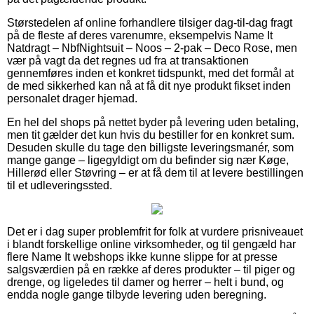
Størstedelen af online forhandlere tilsiger dag-til-dag fragt
på de fleste af deres varenumre, eksempelvis Name It
Natdragt – NbfNightsuit – Noos – 2-pak – Deco Rose, men
vær på vagt da det regnes ud fra at transaktionen
gennemføres inden et konkret tidspunkt, med det formål at
de med sikkerhed kan nå at få dit nye produkt fikset inden
personalet drager hjemad.
En hel del shops på nettet byder på levering uden betaling,
men tit gælder det kun hvis du bestiller for en konkret sum.
Desuden skulle du tage den billigste leveringsmanér, som
mange gange – ligegyldigt om du befinder sig nær Køge,
Hillerød eller Støvring – er at få dem til at levere bestillingen
til et udleveringssted.
Det er i dag super problemfrit for folk at vurdere prisniveauet
i blandt forskellige online virksomheder, og til gengæld har
flere Name It webshops ikke kunne slippe for at presse
salgsværdien på en række af deres produkter – til piger og
drenge, og ligeledes til damer og herrer – helt i bund, og
endda nogle gange tilbyde levering uden beregning.