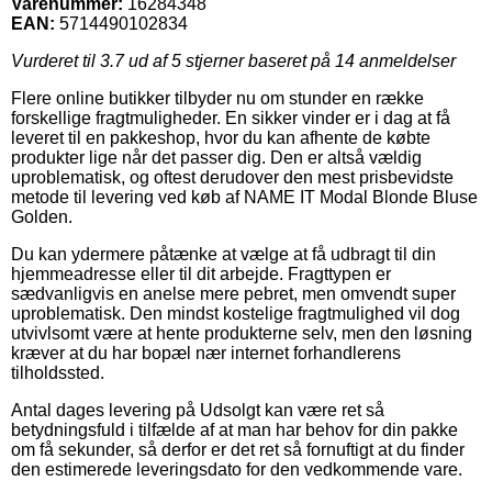
Varenummer:
16284348
EAN:
5714490102834
Vurderet til
3.7
ud af 5 stjerner baseret på
14
anmeldelser
Flere online butikker tilbyder nu om stunder en række
forskellige fragtmuligheder. En sikker vinder er i dag at få
leveret til en pakkeshop, hvor du kan afhente de købte
produkter lige når det passer dig. Den er altså vældig
uproblematisk, og oftest derudover den mest prisbevidste
metode til levering ved køb af NAME IT Modal Blonde Bluse
Golden.
Du kan ydermere påtænke at vælge at få udbragt til din
hjemmeadresse eller til dit arbejde. Fragttypen er
sædvanligvis en anelse mere pebret, men omvendt super
uproblematisk. Den mindst kostelige fragtmulighed vil dog
utvivlsomt være at hente produkterne selv, men den løsning
kræver at du har bopæl nær internet forhandlerens
tilholdssted.
Antal dages levering på Udsolgt kan være ret så
betydningsfuld i tilfælde af at man har behov for din pakke
om få sekunder, så derfor er det ret så fornuftigt at du finder
den estimerede leveringsdato for den vedkommende vare.