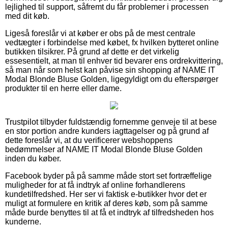
lejlighed til support, såfremt du får problemer i processen
med dit køb.
Ligeså foreslår vi at køber er obs på de mest centrale
vedtægter i forbindelse med købet, fx hvilken bytteret online
butikken tilsikrer. På grund af dette er det virkelig
essesentielt, at man til enhver tid bevarer ens ordrekvittering,
så man når som helst kan påvise sin shopping af NAME IT
Modal Blonde Bluse Golden, ligegyldigt om du efterspørger
produkter til en herre eller dame.
Trustpilot tilbyder fuldstændig fornemme genveje til at bese
en stor portion andre kunders iagttagelser og på grund af
dette foreslår vi, at du verificerer webshoppens
bedømmelser af NAME IT Modal Blonde Bluse Golden
inden du køber.
Facebook byder på på samme måde stort set fortræffelige
muligheder for at få indtryk af online forhandlerens
kundetilfredshed. Her ser vi faktisk e-butikker hvor det er
muligt at formulere en kritik af deres køb, som på samme
måde burde benyttes til at få et indtryk af tilfredsheden hos
kunderne.