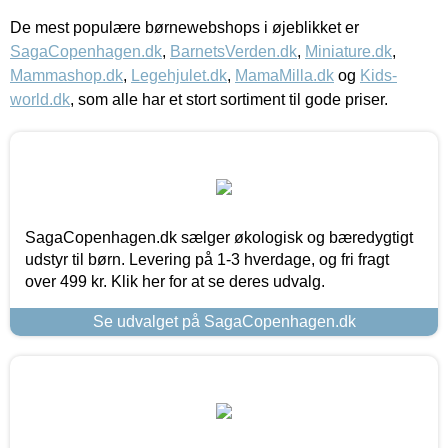
De mest populære børnewebshops i øjeblikket er
SagaCopenhagen.dk
,
BarnetsVerden.dk
,
Miniature.dk
,
Mammashop.dk
,
Legehjulet.dk
,
MamaMilla.dk
og
Kids-
world.dk
, som alle har et stort sortiment til gode priser.
SagaCopenhagen.dk sælger økologisk og bæredygtigt
udstyr til børn. Levering på 1-3 hverdage, og fri fragt
over 499 kr. Klik her for at se deres udvalg.
Se udvalget på SagaCopenhagen.dk