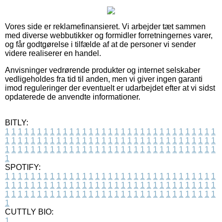
Vores side er reklamefinansieret. Vi arbejder tæt sammen
med diverse webbutikker og formidler forretningernes varer,
og får godtgørelse i tilfælde af at de personer vi sender
videre realiserer en handel.
Anvisninger vedrørende produkter og internet selskaber
vedligeholdes fra tid til anden, men vi giver ingen garanti
imod reguleringer der eventuelt er udarbejdet efter at vi sidst
opdaterede de anvendte informationer.
BITLY:
1
1
1
1
1
1
1
1
1
1
1
1
1
1
1
1
1
1
1
1
1
1
1
1
1
1
1
1
1
1
1
1
1
1
1
1
1
1
1
1
1
1
1
1
1
1
1
1
1
1
1
1
1
1
1
1
1
1
1
1
1
1
1
1
1
1
1
1
1
1
1
1
1
1
1
1
1
1
1
1
1
1
1
1
1
1
1
1
1
1
1
1
1
1
1
1
1
1
1
1
SPOTIFY:
1
1
1
1
1
1
1
1
1
1
1
1
1
1
1
1
1
1
1
1
1
1
1
1
1
1
1
1
1
1
1
1
1
1
1
1
1
1
1
1
1
1
1
1
1
1
1
1
1
1
1
1
1
1
1
1
1
1
1
1
1
1
1
1
1
1
1
1
1
1
1
1
1
1
1
1
1
1
1
1
1
1
1
1
1
1
1
1
1
1
1
1
1
1
1
1
1
1
1
1
CUTTLY BIO:
1