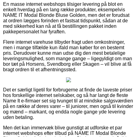
En masse internet webshops tilsiger levering på blot en
enkelt hverdag på en lang række produkter, eksempelvis
NAME IT Modal Blonde Bluse Golden, men det er forudsat
at ordren lægges forinden et fastsat tidspunkt, sådan at de
med sikkerhed kan nå at få bestillingen pakket inden
pakkepersonalet har fyraften.
Flere internet varehuse tilbyder fragt uden omkostninger,
men i mange tilfælde kun ifald man køber for en bestemt
pris. Derudover kunne man udse dig den mest betalelige
leveringsmulighed, som mange gange – ligegyldigt om man
bor tæt på Horsens, Svendborg eller Skagen – vil blive at få
bragt ordren til et afhentningssted.
Det er særligt ligetil for forbrugerne at finde de laveste priser
hos forskellige internet selskaber, og så har langt de fleste
Name It e-firmaer set sig tvunget til at mindske salgsværdien
på en række af deres varer – til juniorer, men også til kvinder
og mænd – markant, og endda nogle gange yde levering
uden betaling.
Men det kan immervæk blive gunstigt at udforske et par
internet webshops efter tilbud på NAME IT Modal Blonde