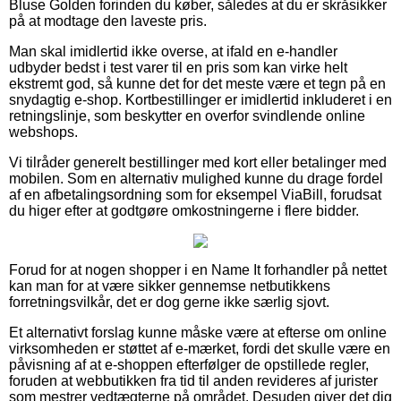
Bluse Golden forinden du køber, således at du er skråsikker
på at modtage den laveste pris.
Man skal imidlertid ikke overse, at ifald en e-handler
udbyder bedst i test varer til en pris som kan virke helt
ekstremt god, så kunne det for det meste være et tegn på en
snydagtig e-shop. Kortbestillinger er imidlertid inkluderet i en
retningslinje, som beskytter en overfor svindlende online
webshops.
Vi tilråder generelt bestillinger med kort eller betalinger med
mobilen. Som en alternativ mulighed kunne du drage fordel
af en afbetalingsordning som for eksempel ViaBill, forudsat
du higer efter at godtgøre omkostningerne i flere bidder.
Forud for at nogen shopper i en Name It forhandler på nettet
kan man for at være sikker gennemse netbutikkens
forretningsvilkår, det er dog gerne ikke særlig sjovt.
Et alternativt forslag kunne måske være at efterse om online
virksomheden er støttet af e-mærket, fordi det skulle være en
påvisning af at e-shoppen efterfølger de opstillede regler,
foruden at webbutikken fra tid til anden revideres af jurister
som mestrer vedtægterne på området. Desuden giver det dig