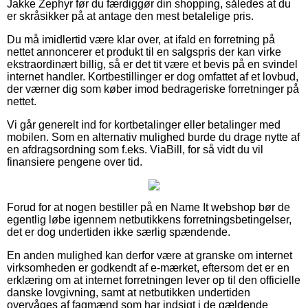
Jakke Zephyr før du færdiggør din shopping, således at du
er skråsikker på at antage den mest betalelige pris.
Du må imidlertid være klar over, at ifald en forretning på
nettet annoncerer et produkt til en salgspris der kan virke
ekstraordinært billig, så er det tit være et bevis på en svindel
internet handler. Kortbestillinger er dog omfattet af et lovbud,
der værner dig som køber imod bedrageriske forretninger på
nettet.
Vi går generelt ind for kortbetalinger eller betalinger med
mobilen. Som en alternativ mulighed burde du drage nytte af
en afdragsordning som f.eks. ViaBill, for så vidt du vil
finansiere pengene over tid.
Forud for at nogen bestiller på en Name It webshop bør de
egentlig løbe igennem netbutikkens forretningsbetingelser,
det er dog undertiden ikke særlig spændende.
En anden mulighed kan derfor være at granske om internet
virksomheden er godkendt af e-mærket, eftersom det er en
erklæring om at internet forretningen lever op til den officielle
danske lovgivning, samt at netbutikken undertiden
overvåges af fagmænd som har indsigt i de gældende