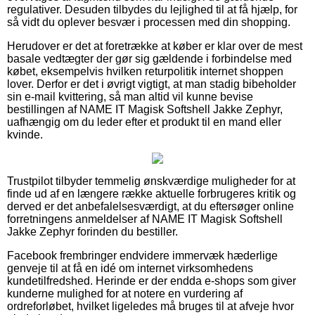
regulativer. Desuden tilbydes du lejlighed til at få hjælp, for
så vidt du oplever besvær i processen med din shopping.
Herudover er det at foretrække at køber er klar over de mest
basale vedtægter der gør sig gældende i forbindelse med
købet, eksempelvis hvilken returpolitik internet shoppen
lover. Derfor er det i øvrigt vigtigt, at man stadig bibeholder
sin e-mail kvittering, så man altid vil kunne bevise
bestillingen af NAME IT Magisk Softshell Jakke Zephyr,
uafhængig om du leder efter et produkt til en mand eller
kvinde.
Trustpilot tilbyder temmelig ønskværdige muligheder for at
finde ud af en længere række aktuelle forbrugeres kritik og
derved er det anbefalelsesværdigt, at du eftersøger online
forretningens anmeldelser af NAME IT Magisk Softshell
Jakke Zephyr forinden du bestiller.
Facebook frembringer endvidere immervæk hæderlige
genveje til at få en idé om internet virksomhedens
kundetilfredshed. Herinde er der endda e-shops som giver
kunderne mulighed for at notere en vurdering af
ordreforløbet, hvilket ligeledes må bruges til at afveje hvor