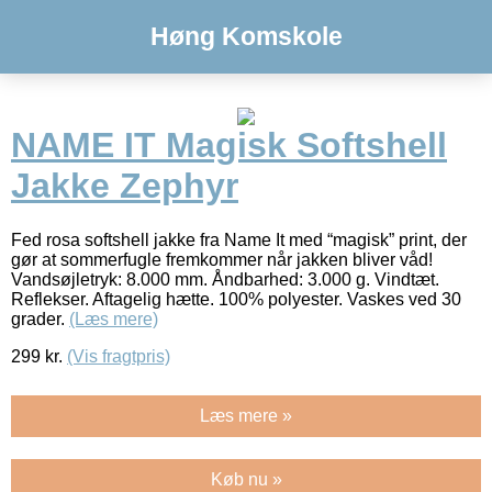
Høng Komskole
NAME IT Magisk Softshell
Jakke Zephyr
Fed rosa softshell jakke fra Name It med “magisk” print, der
gør at sommerfugle fremkommer når jakken bliver våd!
Vandsøjletryk: 8.000 mm. Åndbarhed: 3.000 g. Vindtæt.
Reflekser. Aftagelig hætte. 100% polyester. Vaskes ved 30
grader.
(Læs mere)
299
kr.
(Vis fragtpris)
Læs mere »
Køb nu »