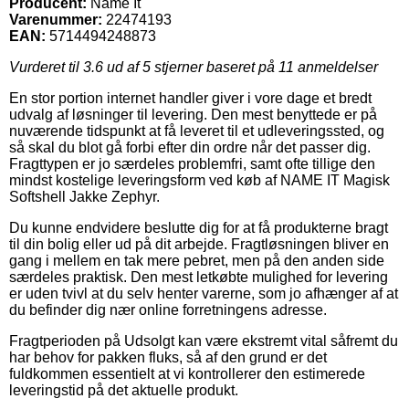
Producent:
Name It
Varenummer:
22474193
EAN:
5714494248873
Vurderet til
3.6
ud af 5 stjerner baseret på
11
anmeldelser
En stor portion internet handler giver i vore dage et bredt
udvalg af løsninger til levering. Den mest benyttede er på
nuværende tidspunkt at få leveret til et udleveringssted, og
så skal du blot gå forbi efter din ordre når det passer dig.
Fragttypen er jo særdeles problemfri, samt ofte tillige den
mindst kostelige leveringsform ved køb af NAME IT Magisk
Softshell Jakke Zephyr.
Du kunne endvidere beslutte dig for at få produkterne bragt
til din bolig eller ud på dit arbejde. Fragtløsningen bliver en
gang i mellem en tak mere pebret, men på den anden side
særdeles praktisk. Den mest letkøbte mulighed for levering
er uden tvivl at du selv henter varerne, som jo afhænger af at
du befinder dig nær online forretningens adresse.
Fragtperioden på Udsolgt kan være ekstremt vital såfremt du
har behov for pakken fluks, så af den grund er det
fuldkommen essentielt at vi kontrollerer den estimerede
leveringstid på det aktuelle produkt.