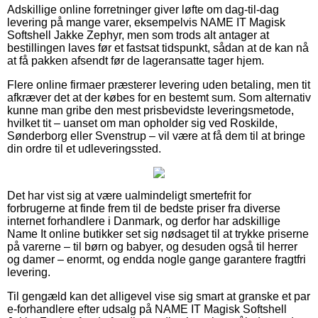
Adskillige online forretninger giver løfte om dag-til-dag
levering på mange varer, eksempelvis NAME IT Magisk
Softshell Jakke Zephyr, men som trods alt antager at
bestillingen laves før et fastsat tidspunkt, sådan at de kan nå
at få pakken afsendt før de lageransatte tager hjem.
Flere online firmaer præsterer levering uden betaling, men tit
afkræver det at der købes for en bestemt sum. Som alternativ
kunne man gribe den mest prisbevidste leveringsmetode,
hvilket tit – uanset om man opholder sig ved Roskilde,
Sønderborg eller Svenstrup – vil være at få dem til at bringe
din ordre til et udleveringssted.
Det har vist sig at være ualmindeligt smertefrit for
forbrugerne at finde frem til de bedste priser fra diverse
internet forhandlere i Danmark, og derfor har adskillige
Name It online butikker set sig nødsaget til at trykke priserne
på varerne – til børn og babyer, og desuden også til herrer
og damer – enormt, og endda nogle gange garantere fragtfri
levering.
Til gengæld kan det alligevel vise sig smart at granske et par
e-forhandlere efter udsalg på NAME IT Magisk Softshell