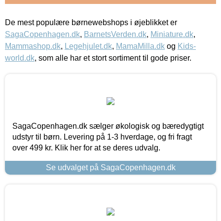
De mest populære børnewebshops i øjeblikket er
SagaCopenhagen.dk
,
BarnetsVerden.dk
,
Miniature.dk
,
Mammashop.dk
,
Legehjulet.dk
,
MamaMilla.dk
og
Kids-
world.dk
, som alle har et stort sortiment til gode priser.
SagaCopenhagen.dk sælger økologisk og bæredygtigt
udstyr til børn. Levering på 1-3 hverdage, og fri fragt
over 499 kr. Klik her for at se deres udvalg.
Se udvalget på SagaCopenhagen.dk