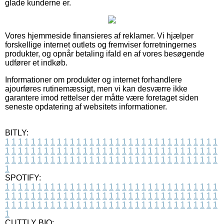
glade kunderne er.
Vores hjemmeside finansieres af reklamer. Vi hjælper
forskellige internet outlets og fremviser forretningernes
produkter, og opnår betaling ifald en af vores besøgende
udfører et indkøb.
Informationer om produkter og internet forhandlere
ajourføres rutinemæssigt, men vi kan desværre ikke
garantere imod rettelser der måtte være foretaget siden
seneste opdatering af websitets informationer.
BITLY:
1
1
1
1
1
1
1
1
1
1
1
1
1
1
1
1
1
1
1
1
1
1
1
1
1
1
1
1
1
1
1
1
1
1
1
1
1
1
1
1
1
1
1
1
1
1
1
1
1
1
1
1
1
1
1
1
1
1
1
1
1
1
1
1
1
1
1
1
1
1
1
1
1
1
1
1
1
1
1
1
1
1
1
1
1
1
1
1
1
1
1
1
1
1
1
1
1
1
1
1
SPOTIFY:
1
1
1
1
1
1
1
1
1
1
1
1
1
1
1
1
1
1
1
1
1
1
1
1
1
1
1
1
1
1
1
1
1
1
1
1
1
1
1
1
1
1
1
1
1
1
1
1
1
1
1
1
1
1
1
1
1
1
1
1
1
1
1
1
1
1
1
1
1
1
1
1
1
1
1
1
1
1
1
1
1
1
1
1
1
1
1
1
1
1
1
1
1
1
1
1
1
1
1
1
CUTTLY BIO: