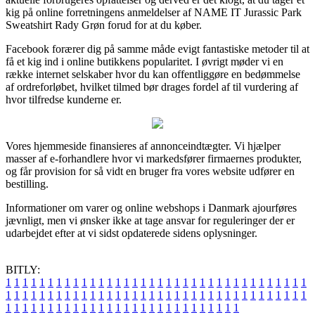
kig på online forretningens anmeldelser af NAME IT Jurassic Park
Sweatshirt Rady Grøn forud for at du køber.
Facebook forærer dig på samme måde evigt fantastiske metoder til at
få et kig ind i online butikkens popularitet. I øvrigt møder vi en
række internet selskaber hvor du kan offentliggøre en bedømmelse
af ordreforløbet, hvilket tilmed bør drages fordel af til vurdering af
hvor tilfredse kunderne er.
Vores hjemmeside finansieres af annonceindtægter. Vi hjælper
masser af e-forhandlere hvor vi markedsfører firmaernes produkter,
og får provision for så vidt en bruger fra vores website udfører en
bestilling.
Informationer om varer og online webshops i Danmark ajourføres
jævnligt, men vi ønsker ikke at tage ansvar for reguleringer der er
udarbejdet efter at vi sidst opdaterede sidens oplysninger.
BITLY:
1
1
1
1
1
1
1
1
1
1
1
1
1
1
1
1
1
1
1
1
1
1
1
1
1
1
1
1
1
1
1
1
1
1
1
1
1
1
1
1
1
1
1
1
1
1
1
1
1
1
1
1
1
1
1
1
1
1
1
1
1
1
1
1
1
1
1
1
1
1
1
1
1
1
1
1
1
1
1
1
1
1
1
1
1
1
1
1
1
1
1
1
1
1
1
1
1
1
1
1