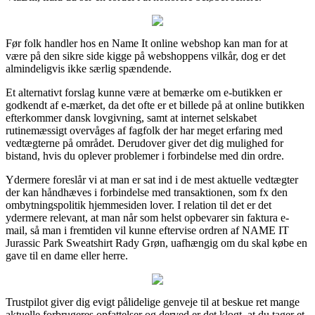
Før folk handler hos en Name It online webshop kan man for at
være på den sikre side kigge på webshoppens vilkår, dog er det
almindeligvis ikke særlig spændende.
Et alternativt forslag kunne være at bemærke om e-butikken er
godkendt af e-mærket, da det ofte er et billede på at online butikken
efterkommer dansk lovgivning, samt at internet selskabet
rutinemæssigt overvåges af fagfolk der har meget erfaring med
vedtægterne på området. Derudover giver det dig mulighed for
bistand, hvis du oplever problemer i forbindelse med din ordre.
Ydermere foreslår vi at man er sat ind i de mest aktuelle vedtægter
der kan håndhæves i forbindelse med transaktionen, som fx den
ombytningspolitik hjemmesiden lover. I relation til det er det
ydermere relevant, at man når som helst opbevarer sin faktura e-
mail, så man i fremtiden vil kunne eftervise ordren af NAME IT
Jurassic Park Sweatshirt Rady Grøn, uafhængig om du skal købe en
gave til en dame eller herre.
Trustpilot giver dig evigt pålidelige genveje til at beskue ret mange
aktuelle forbrugeres opfattelser og derved er det klogt, at du tager et