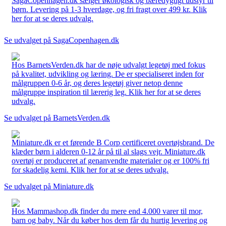
SagaCopenhagen.dk sælger økologisk og bæredygtigt udstyr til
børn. Levering på 1-3 hverdage, og fri fragt over 499 kr. Klik
her for at se deres udvalg.
Se udvalget på SagaCopenhagen.dk
Hos BarnetsVerden.dk har de nøje udvalgt legetøj med fokus
på kvalitet, udvikling og læring. De er specialiseret inden for
målgruppen 0-6 år, og deres legetøj giver netop denne
målgruppe inspiration til lærerig leg. Klik her for at se deres
udvalg.
Se udvalget på BarnetsVerden.dk
Miniature.dk er et førende B Corp certificeret overtøjsbrand. De
klæder børn i alderen 0-12 år på til al slags vejr. Miniature.dk
overtøj er produceret af genanvendte materialer og er 100% fri
for skadelig kemi. Klik her for at se deres udvalg.
Se udvalget på Miniature.dk
Hos Mammashop.dk finder du mere end 4.000 varer til mor,
barn og baby. Når du køber hos dem får du hurtig levering og