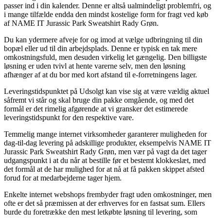
passer ind i din kalender. Denne er altså ualmindeligt problemfri, og
i mange tilfælde endda den mindst kostelige form for fragt ved køb
af NAME IT Jurassic Park Sweatshirt Rady Grøn.
Du kan ydermere afveje for og imod at vælge udbringning til din
bopæl eller ud til din arbejdsplads. Denne er typisk en tak mere
omkostningsfuld, men desuden virkelig let gængelig. Den billigste
løsning er uden tvivl at hente varerne selv, men den løsning
afhænger af at du bor med kort afstand til e-forretningens lager.
Leveringstidspunktet på Udsolgt kan vise sig at være vældig aktuel
såfremt vi står og skal bruge din pakke omgående, og med det
formål er det rimelig afgørende at vi gransker det estimerede
leveringstidspunkt for den respektive vare.
Temmelig mange internet virksomheder garanterer muligheden for
dag-til-dag levering på adskillige produkter, eksempelvis NAME IT
Jurassic Park Sweatshirt Rady Grøn, men vær på vagt da det tager
udgangspunkt i at du når at bestille før et bestemt klokkeslæt, med
det formål at de har mulighed for at nå at få pakken skippet afsted
forud for at medarbejderne tager hjem.
Enkelte internet webshops frembyder fragt uden omkostninger, men
ofte er det så præmissen at der erhverves for en fastsat sum. Ellers
burde du foretrække den mest letkøbte løsning til levering, som