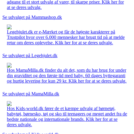
adgang til et stort udvalg af varer, til skarpe priser. Klik her for
at se deres udvalg.
Se udvalget på Mammashop.dk
Legehjulet.dk er e-Mærket og får de højeste karakterer på
Trustpilot hvor over 6.000 mennesker har brugt tid på at melde
retur om deres oplevelse. Klik her for at se deres udvalg.
Se udvalget på Legehjulet.dk
Hos MamaMilla.dk finder du alt det, som du har brug for under
din graviditet og den første tid med baby. 60 dages byttegaranti
og hurtig levering for kun 29 kr. Klik her for at se deres udvalg.
Se udvalget på MamaMilla.dk
Hos Kids-world.dk fører de et kæmpe udvalg af børnetøj,
babytøj, børnesko, tøj og sko til teenagers og meget andet fra de
bedste nationale og internationale brands. Klik her for at se
deres udvalg.