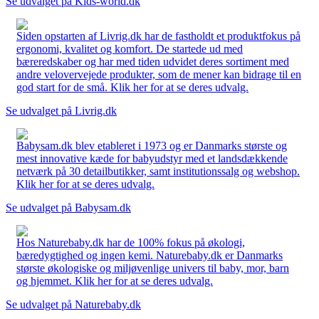
Se udvalget på Kids-world.dk
Siden opstarten af Livrig.dk har de fastholdt et produktfokus på
ergonomi, kvalitet og komfort. De startede ud med
bæreredskaber og har med tiden udvidet deres sortiment med
andre velovervejede produkter, som de mener kan bidrage til en
god start for de små. Klik her for at se deres udvalg.
Se udvalget på Livrig.dk
Babysam.dk blev etableret i 1973 og er Danmarks største og
mest innovative kæde for babyudstyr med et landsdækkende
netværk på 30 detailbutikker, samt institutionssalg og webshop.
Klik her for at se deres udvalg.
Se udvalget på Babysam.dk
Hos Naturebaby.dk har de 100% fokus på økologi,
bæredygtighed og ingen kemi. Naturebaby.dk er Danmarks
største økologiske og miljøvenlige univers til baby, mor, barn
og hjemmet. Klik her for at se deres udvalg.
Se udvalget på Naturebaby.dk