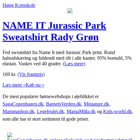
Høng Komskole
NAME IT Jurassic Park
Sweatshirt Rady Grøn
Fed sweatshirt fra Name It med Jurassic Park print. Rund
halsudskæring og fuldendt med rib i alle kanter. 95% bomuld, 5%
elastan. Vaskes ved 40 grader.
(Læs mere)
169
kr.
(Vis fragtpris)
Læs mere »
Køb nu »
De mest populære børnewebshops i øjeblikket er
SagaCopenhagen.dk
,
BarnetsVerden.dk
,
Miniature.dk
,
Mammashop.dk
,
Legehjulet.dk
,
MamaMilla.dk
og
Kids-world.dk
,
som alle har et stort sortiment til gode priser.