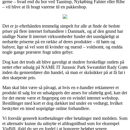
gerne – hvad end du bor ved Taastrup, Nykøbing Falster eller Ribe
– vil blive at få bragt varerne til en pakkeshop.
Det er jo efterhånden temmelig simpelt for alle at finde de bedste
priser på flere internet forhandlere i Danmark, og af den grund har
utallige Name It internet virksomheder fundet det uundgåeligt at
nedsætte priserne på en række af deres produkter – til børn og
babyer, lige så vel som til kvinder og mænd – voldsomt, og endda
nogle gange præstere fragt uden gebyr.
Dog kan det trods alt blive gavnligt at studere forskellige outlets på
nettet efter udsalg på NAME IT Jurassic Park Sweatshirt Rady Grøn
inden du gennemfører din handel, så man er skråsikker på at få fat i
den skarpeste pris.
Man skal blot være så påvagt, at hvis en e-handler reklamerer et
produkt til salg for en udsalgspris der anses for ufattelig god, kan det
for det meste være et fingerpeg om en svindel internet webshop.
Bestillinger med kort er dog dækket ind under en vedtægt, hvilket
beskytter en imod uoprigtige online forhandlere.
Vi foreslår generelt kortbetalinger eller betalinger med mobilen. Som
et alternativ kunne du udnytte et afdragstilbud som for eksempel
ViaBill, ifald du ser en fordel i at honorere beløbet senere.