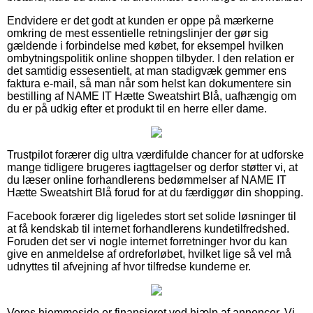
Endvidere er det godt at kunden er oppe på mærkerne
omkring de mest essentielle retningslinjer der gør sig
gældende i forbindelse med købet, for eksempel hvilken
ombytningspolitik online shoppen tilbyder. I den relation er
det samtidig essesentielt, at man stadigvæk gemmer ens
faktura e-mail, så man når som helst kan dokumentere sin
bestilling af NAME IT Hætte Sweatshirt Blå, uafhængig om
du er på udkig efter et produkt til en herre eller dame.
Trustpilot forærer dig ultra værdifulde chancer for at udforske
mange tidligere brugeres iagttagelser og derfor støtter vi, at
du læser online forhandlerens bedømmelser af NAME IT
Hætte Sweatshirt Blå forud for at du færdiggør din shopping.
Facebook forærer dig ligeledes stort set solide løsninger til
at få kendskab til internet forhandlerens kundetilfredshed.
Foruden det ser vi nogle internet forretninger hvor du kan
give en anmeldelse af ordreforløbet, hvilket lige så vel må
udnyttes til afvejning af hvor tilfredse kunderne er.
Vores hjemmeside er finansieret ved hjælp af annoncer. Vi