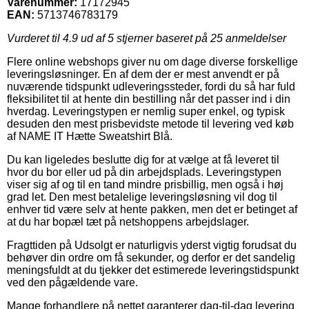
Varenummer:
17172945
EAN:
5713746783179
Vurderet til
4.9
ud af 5 stjerner baseret på
25
anmeldelser
Flere online webshops giver nu om dage diverse forskellige
leveringsløsninger. En af dem der er mest anvendt er på
nuværende tidspunkt udleveringssteder, fordi du så har fuld
fleksibilitet til at hente din bestilling når det passer ind i din
hverdag. Leveringstypen er nemlig super enkel, og typisk
desuden den mest prisbevidste metode til levering ved køb
af NAME IT Hætte Sweatshirt Blå.
Du kan ligeledes beslutte dig for at vælge at få leveret til
hvor du bor eller ud på din arbejdsplads. Leveringstypen
viser sig af og til en tand mindre prisbillig, men også i høj
grad let. Den mest betalelige leveringsløsning vil dog til
enhver tid være selv at hente pakken, men det er betinget af
at du har bopæl tæt på netshoppens arbejdslager.
Fragttiden på Udsolgt er naturligvis yderst vigtig forudsat du
behøver din ordre om få sekunder, og derfor er det sandelig
meningsfuldt at du tjekker det estimerede leveringstidspunkt
ved den pågældende vare.
Mange forhandlere på nettet garanterer dag-til-dag levering