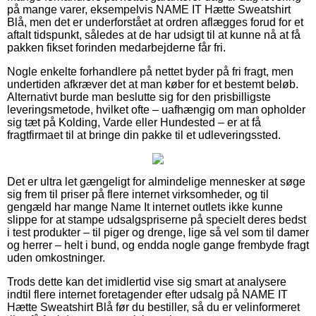
på mange varer, eksempelvis NAME IT Hætte Sweatshirt
Blå, men det er underforstået at ordren aflægges forud for et
aftalt tidspunkt, således at de har udsigt til at kunne nå at få
pakken fikset forinden medarbejderne får fri.
Nogle enkelte forhandlere på nettet byder på fri fragt, men
undertiden afkræver det at man køber for et bestemt beløb.
Alternativt burde man beslutte sig for den prisbilligste
leveringsmetode, hvilket ofte – uafhængig om man opholder
sig tæt på Kolding, Varde eller Hundested – er at få
fragtfirmaet til at bringe din pakke til et udleveringssted.
Det er ultra let gængeligt for almindelige mennesker at søge
sig frem til priser på flere internet virksomheder, og til
gengæld har mange Name It internet outlets ikke kunne
slippe for at stampe udsalgspriserne på specielt deres bedst
i test produkter – til piger og drenge, lige så vel som til damer
og herrer – helt i bund, og endda nogle gange frembyde fragt
uden omkostninger.
Trods dette kan det imidlertid vise sig smart at analysere
indtil flere internet foretagender efter udsalg på NAME IT
Hætte Sweatshirt Blå før du bestiller, så du er velinformeret