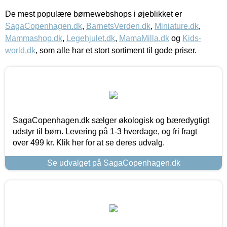
De mest populære børnewebshops i øjeblikket er
SagaCopenhagen.dk
,
BarnetsVerden.dk
,
Miniature.dk
,
Mammashop.dk
,
Legehjulet.dk
,
MamaMilla.dk
og
Kids-
world.dk
, som alle har et stort sortiment til gode priser.
SagaCopenhagen.dk sælger økologisk og bæredygtigt
udstyr til børn. Levering på 1-3 hverdage, og fri fragt
over 499 kr. Klik her for at se deres udvalg.
Se udvalget på SagaCopenhagen.dk