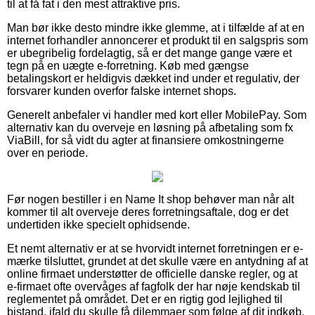
til at få fat i den mest attraktive pris.
Man bør ikke desto mindre ikke glemme, at i tilfælde af at en
internet forhandler annoncerer et produkt til en salgspris som
er ubegribelig fordelagtig, så er det mange gange være et
tegn på en uægte e-forretning. Køb med gængse
betalingskort er heldigvis dækket ind under et regulativ, der
forsvarer kunden overfor falske internet shops.
Generelt anbefaler vi handler med kort eller MobilePay. Som
alternativ kan du overveje en løsning på afbetaling som fx
ViaBill, for så vidt du agter at finansiere omkostningerne
over en periode.
Før nogen bestiller i en Name It shop behøver man når alt
kommer til alt overveje deres forretningsaftale, dog er det
undertiden ikke specielt ophidsende.
Et nemt alternativ er at se hvorvidt internet forretningen er e-
mærke tilsluttet, grundet at det skulle være en antydning af at
online firmaet understøtter de officielle danske regler, og at
e-firmaet ofte overvåges af fagfolk der har nøje kendskab til
reglementet på området. Det er en rigtig god lejlighed til
bistand, ifald du skulle få dilemmaer som følge af dit indkøb.