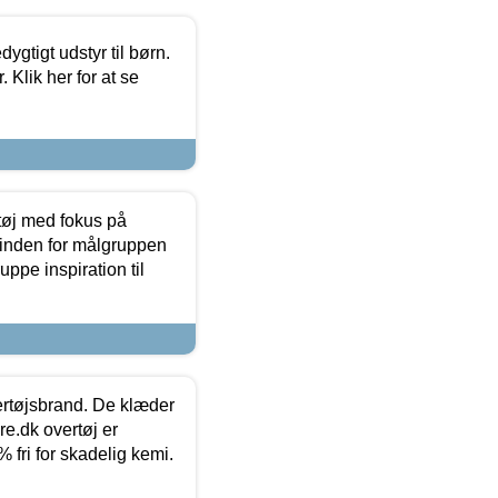
tigt udstyr til børn.
 Klik her for at se
tøj med fokus på
t inden for målgruppen
ppe inspiration til
vertøjsbrand. De klæder
ure.dk overtøj er
fri for skadelig kemi.