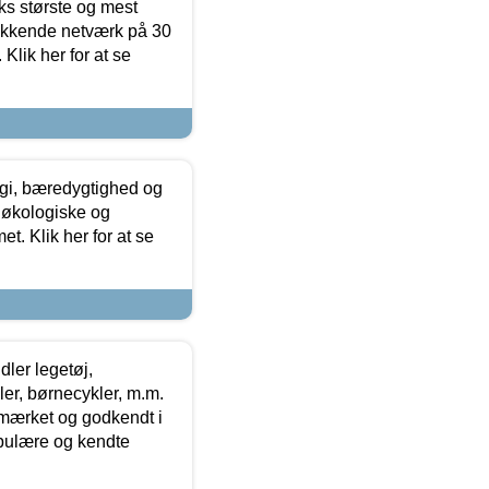
ks største og mest
ækkende netværk på 30
Klik her for at se
gi, bæredygtighed og
 økologiske og
t. Klik her for at se
ler legetøj,
r, børnecykler, m.m.
-mærket og godkendt i
opulære og kendte