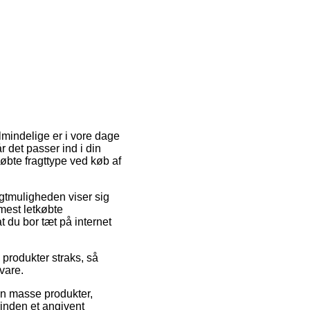
almindelige er i vore dage
r det passer ind i din
øbte fragttype ved køb af
ragtmuligheden viser sig
est letkøbte
t du bor tæt på internet
 produkter straks, så
vare.
en masse produkter,
inden et angivent