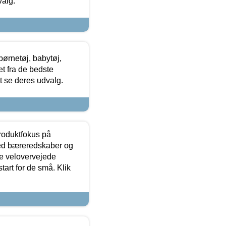
valg.
ørnetøj, babytøj,
t fra de bedste
at se deres udvalg.
produktfokus på
med bæreredskaber og
e velovervejede
tart for de små. Klik