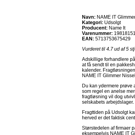
Navn:
NAME IT Glimmer
Kategori:
Udsolgt
Producent:
Name It
Varenummer:
1981815
EAN:
5713753675429
Vurderet til
4.7
ud af 5 st
Adskillige forhandlere på 
at få sendt til en pakkes
kalender. Fragtløsningen
NAME IT Glimmer Nisse
Du kan ydermere prøve at 
som regel en anelse mer
fragtløsning vil dog utviv
selskabets arbejdslager.
Fragttiden på Udsolgt kan
herved er det faktisk cen
Størstedelen af firmaer 
eksempelvis NAME IT Glim