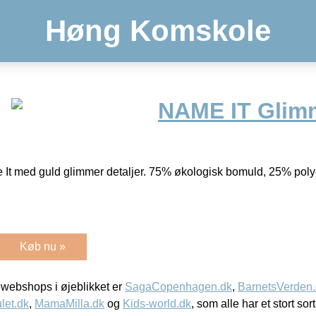
Høng Komskole
NAME IT Glim
 It med guld glimmer detaljer. 75% økologisk bomuld, 25% poly
Køb nu »
webshops i øjeblikket er
SagaCopenhagen.dk
,
BarnetsVerden
let.dk
,
MamaMilla.dk
og
Kids-world.dk
, som alle har et stort sor