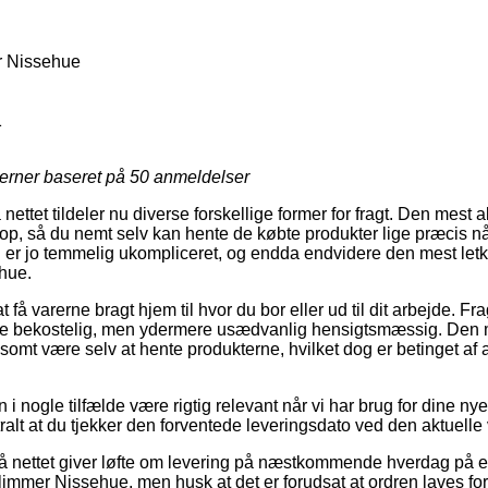
 Nissehue
1
jerner baseret på
50
anmeldelser
nettet tildeler nu diverse forskellige former for fragt. Den mest 
hop, så du nemt selv kan hente de købte produkter lige præcis nå
 er jo temmelig ukompliceret, og endda endvidere den mest letk
hue.
få varerne bragt hjem til hvor du bor eller ud til dit arbejde. F
e bekostelig, men ydermere usædvanlig hensigtsmæssig. Den m
lsomt være selv at hente produkterne, hvilket dog er betinget af a
 i nogle tilfælde være rigtig relevant når vi har brug for dine nye
tralt at du tjekker den forventede leveringsdato ved den aktuelle 
på nettet giver løfte om levering på næstkommende hverdag på 
mer Nissehue, men husk at det er forudsat at ordren laves for