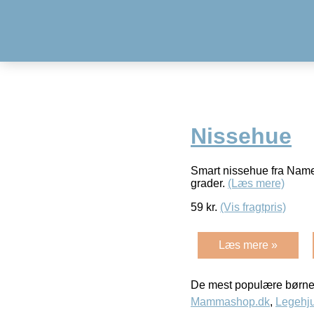
Nissehue
Smart nissehue fra Name
grader.
(Læs mere)
59
kr.
(Vis fragtpris)
Læs mere »
De mest populære børne
Mammashop.dk
,
Legehju