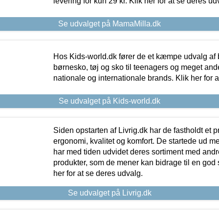
levering for kun 29 kr. Klik her for at se deres ud
Se udvalget på MamaMilla.dk
Hos Kids-world.dk fører de et kæmpe udvalg af b
børnesko, tøj og sko til teenagers og meget ande
nationale og internationale brands. Klik her for 
Se udvalget på Kids-world.dk
Siden opstarten af Livrig.dk har de fastholdt et 
ergonomi, kvalitet og komfort. De startede ud 
har med tiden udvidet deres sortiment med andr
produkter, som de mener kan bidrage til en god s
her for at se deres udvalg.
Se udvalget på Livrig.dk