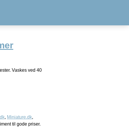
mer
ester. Vaskes ved 40
.dk
,
Miniature.dk
,
timent til gode priser.