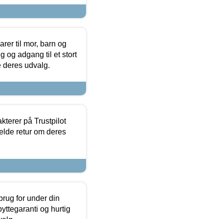
er til mor, barn og
 og adgang til et stort
se deres udvalg.
kterer på Trustpilot
elde retur om deres
brug for under din
yttegaranti og hurtig