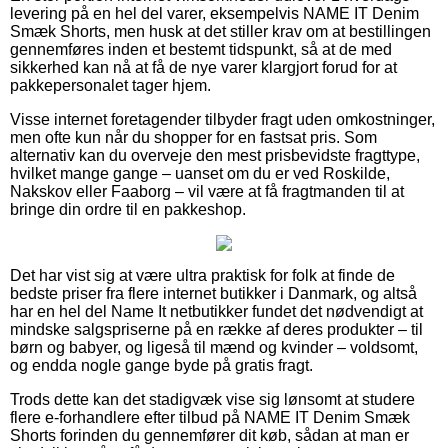
levering på en hel del varer, eksempelvis NAME IT Denim
Smæk Shorts, men husk at det stiller krav om at bestillingen
gennemføres inden et bestemt tidspunkt, så at de med
sikkerhed kan nå at få de nye varer klargjort forud for at
pakkepersonalet tager hjem.
Visse internet foretagender tilbyder fragt uden omkostninger,
men ofte kun når du shopper for en fastsat pris. Som
alternativ kan du overveje den mest prisbevidste fragttype,
hvilket mange gange – uanset om du er ved Roskilde,
Nakskov eller Faaborg – vil være at få fragtmanden til at
bringe din ordre til en pakkeshop.
Det har vist sig at være ultra praktisk for folk at finde de
bedste priser fra flere internet butikker i Danmark, og altså
har en hel del Name It netbutikker fundet det nødvendigt at
mindske salgspriserne på en række af deres produkter – til
børn og babyer, og ligeså til mænd og kvinder – voldsomt,
og endda nogle gange byde på gratis fragt.
Trods dette kan det stadigvæk vise sig lønsomt at studere
flere e-forhandlere efter tilbud på NAME IT Denim Smæk
Shorts forinden du gennemfører dit køb, sådan at man er