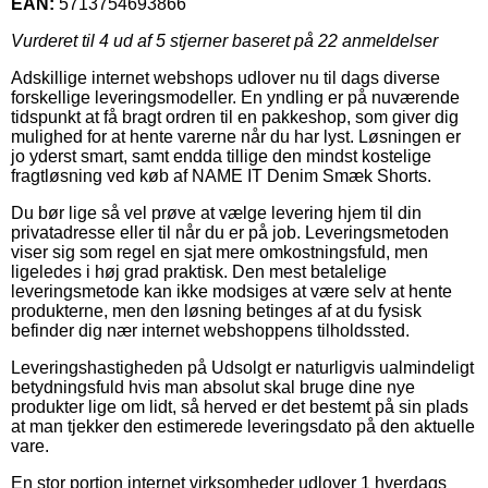
EAN:
5713754693866
Vurderet til
4
ud af 5 stjerner baseret på
22
anmeldelser
Adskillige internet webshops udlover nu til dags diverse
forskellige leveringsmodeller. En yndling er på nuværende
tidspunkt at få bragt ordren til en pakkeshop, som giver dig
mulighed for at hente varerne når du har lyst. Løsningen er
jo yderst smart, samt endda tillige den mindst kostelige
fragtløsning ved køb af NAME IT Denim Smæk Shorts.
Du bør lige så vel prøve at vælge levering hjem til din
privatadresse eller til når du er på job. Leveringsmetoden
viser sig som regel en sjat mere omkostningsfuld, men
ligeledes i høj grad praktisk. Den mest betalelige
leveringsmetode kan ikke modsiges at være selv at hente
produkterne, men den løsning betinges af at du fysisk
befinder dig nær internet webshoppens tilholdssted.
Leveringshastigheden på Udsolgt er naturligvis ualmindeligt
betydningsfuld hvis man absolut skal bruge dine nye
produkter lige om lidt, så herved er det bestemt på sin plads
at man tjekker den estimerede leveringsdato på den aktuelle
vare.
En stor portion internet virksomheder udlover 1 hverdags