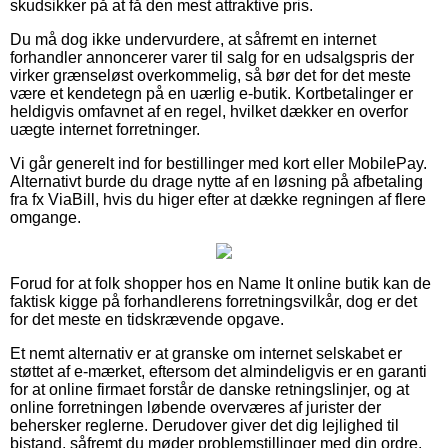
skudsikker på at få den mest attraktive pris.
Du må dog ikke undervurdere, at såfremt en internet
forhandler annoncerer varer til salg for en udsalgspris der
virker grænseløst overkommelig, så bør det for det meste
være et kendetegn på en uærlig e-butik. Kortbetalinger er
heldigvis omfavnet af en regel, hvilket dækker en overfor
uægte internet forretninger.
Vi går generelt ind for bestillinger med kort eller MobilePay.
Alternativt burde du drage nytte af en løsning på afbetaling
fra fx ViaBill, hvis du higer efter at dække regningen af flere
omgange.
Forud for at folk shopper hos en Name It online butik kan de
faktisk kigge på forhandlerens forretningsvilkår, dog er det
for det meste en tidskrævende opgave.
Et nemt alternativ er at granske om internet selskabet er
støttet af e-mærket, eftersom det almindeligvis er en garanti
for at online firmaet forstår de danske retningslinjer, og at
online forretningen løbende overværes af jurister der
behersker reglerne. Derudover giver det dig lejlighed til
bistand, såfremt du møder problemstillinger med din ordre.