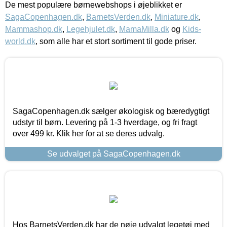
De mest populære børnewebshops i øjeblikket er
SagaCopenhagen.dk
,
BarnetsVerden.dk
,
Miniature.dk
,
Mammashop.dk
,
Legehjulet.dk
,
MamaMilla.dk
og
Kids-
world.dk
, som alle har et stort sortiment til gode priser.
SagaCopenhagen.dk sælger økologisk og bæredygtigt
udstyr til børn. Levering på 1-3 hverdage, og fri fragt
over 499 kr. Klik her for at se deres udvalg.
Se udvalget på SagaCopenhagen.dk
Hos BarnetsVerden.dk har de nøje udvalgt legetøj med