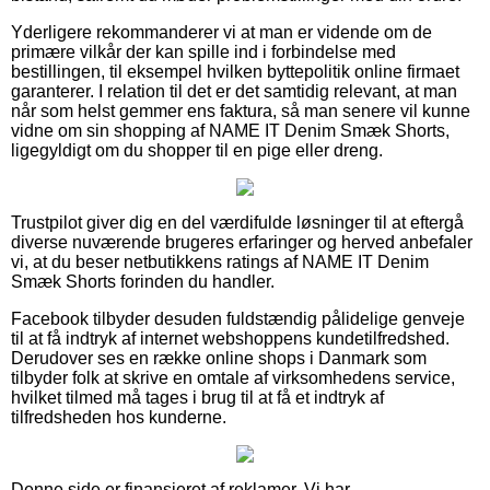
Yderligere rekommanderer vi at man er vidende om de
primære vilkår der kan spille ind i forbindelse med
bestillingen, til eksempel hvilken byttepolitik online firmaet
garanterer. I relation til det er det samtidig relevant, at man
når som helst gemmer ens faktura, så man senere vil kunne
vidne om sin shopping af NAME IT Denim Smæk Shorts,
ligegyldigt om du shopper til en pige eller dreng.
Trustpilot giver dig en del værdifulde løsninger til at eftergå
diverse nuværende brugeres erfaringer og herved anbefaler
vi, at du beser netbutikkens ratings af NAME IT Denim
Smæk Shorts forinden du handler.
Facebook tilbyder desuden fuldstændig pålidelige genveje
til at få indtryk af internet webshoppens kundetilfredshed.
Derudover ses en række online shops i Danmark som
tilbyder folk at skrive en omtale af virksomhedens service,
hvilket tilmed må tages i brug til at få et indtryk af
tilfredsheden hos kunderne.
Denne side er finansieret af reklamer. Vi har