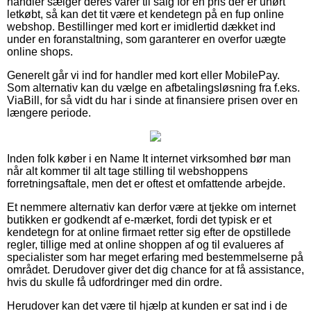
handler sælger deres varer til salg for en pris der er uhørt
letkøbt, så kan det tit være et kendetegn på en fup online
webshop. Bestillinger med kort er imidlertid dækket ind
under en foranstaltning, som garanterer en overfor uægte
online shops.
Generelt går vi ind for handler med kort eller MobilePay.
Som alternativ kan du vælge en afbetalingsløsning fra f.eks.
ViaBill, for så vidt du har i sinde at finansiere prisen over en
længere periode.
Inden folk køber i en Name It internet virksomhed bør man
når alt kommer til alt tage stilling til webshoppens
forretningsaftale, men det er oftest et omfattende arbejde.
Et nemmere alternativ kan derfor være at tjekke om internet
butikken er godkendt af e-mærket, fordi det typisk er et
kendetegn for at online firmaet retter sig efter de opstillede
regler, tillige med at online shoppen af og til evalueres af
specialister som har meget erfaring med bestemmelserne på
området. Derudover giver det dig chance for at få assistance,
hvis du skulle få udfordringer med din ordre.
Herudover kan det være til hjælp at kunden er sat ind i de