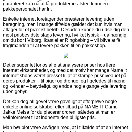
garanteret kan nå at få produkterne afsted forinden
pakkepersonalet har fri.
Enkelte internet foretagender præsterer levering uden
beregning, men i mange tilfælde gælder det kun hvis man
aftager for et præcist beløb. Desuden kunne du udse dig den
mest prisbevidste slags levering, hvilket typisk – uafhængig
om du bor i Viborg, Ikast eller Ringkøbing – vil blive at få
fragtmanden til at levere pakken til en pakkeshop.
Det er super let for os alle at analysere priser hos flere
internet virksomheder, og med det motiv har mange Name It
internet shops været presset til at at stampe prisniveauet på
deres produkter – til piger og drenge, og ligeledes til mænd
og kvinder – betydeligt, og endda nogle gange yde levering
uden gebyr.
Det kan dog alligevel være gavnligt at efterprøve nogle
enkelte online selskaber efter tilbud på NAME IT Camo
Jakke Melsa før du placerer ordren, således at man er
velinformeret til at indhente den billigste pris.
Man bør blot være årvågen med, at i tilfælde af at en internet