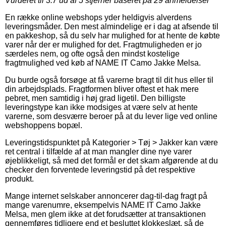
Vurderet til
3.7
ud af 5 stjerner baseret på
29
anmeldelser
En række online webshops yder heldigvis alverdens
leveringsmåder. Den mest almindelige er i dag at afsende til
en pakkeshop, så du selv har mulighed for at hente de købte
varer når der er mulighed for det. Fragtmuligheden er jo
særdeles nem, og ofte også den mindst kostelige
fragtmulighed ved køb af NAME IT Camo Jakke Melsa.
Du burde også forsøge at få varerne bragt til dit hus eller til
din arbejdsplads. Fragtformen bliver oftest et hak mere
pebret, men samtidig i høj grad ligetil. Den billigste
leveringstype kan ikke modsiges at være selv at hente
varerne, som desværre beroer på at du lever lige ved online
webshoppens bopæl.
Leveringstidspunktet på Kategorier > Tøj > Jakker kan være
ret central i tilfælde af at man mangler dine nye varer
øjeblikkeligt, så med det formål er det skam afgørende at du
checker den forventede leveringstid på det respektive
produkt.
Mange internet selskaber annoncerer dag-til-dag fragt på
mange varenumre, eksempelvis NAME IT Camo Jakke
Melsa, men glem ikke at det forudsætter at transaktionen
gennemføres tidligere end et besluttet klokkeslæt, så de