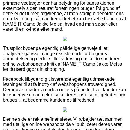
primære vedtægter der har betydning for transaktionen,
eksempelvis den returret forretningen bruger. På grund af
dette er det tilmed afgørende, at man stadig bibeholder ens
ordrekvittering, så man fremadrettet kan bekræfte handlen af
NAME IT Camo Jakke Melsa, hvad end man søger efter
varer til en kvinde eller mand.
Trustpilot byder på egentlig pålidelige genveje til at
analysere ganske mange eksisterende forbrugeres
anmeldelser og derfor stiller vi forslag om, at du sonderer
online webshoppens kritik af NAME IT Camo Jakke Melsa
før du færdiggør din shopping.
Facebook tilbyder dig tilsvarende egentlig udmærkede
løsninger til at få indtryk af webshoppens troværdighed.
Derudover møder vi endda outlets på nettet hvor kunder kan
tilkendegive en anmeldelse af deres køb, som ligeledes bør
bruges til at bedømme kundernes tilfredshed.
Denne side er reklamefinansieret. Vi arbejder tæt sammen
med utallige online webshops da vi publicerer deres varer,
og tjener kommission ifald den bruger vi sender videre