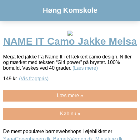
Høng Komskole
NAME IT Camo Jakke Melsa
Mega fed jakke fra Name It i et lækkert camo design. Nitter
og mærket med teksten “Girl power” på brystet. 100%
bomuld. Vaskes ved 40 grader.
(Læs mere)
149
kr.
(Vis fragtpris)
Læs mere »
Køb nu »
De mest populære børnewebshops i øjeblikket er
SagaCopenhagen.dk
,
BarnetsVerden.dk
,
Miniature.dk
,