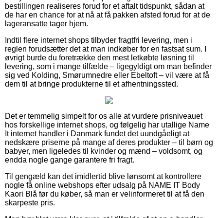
bestillingen realiseres forud for et aftalt tidspunkt, sådan at
de har en chance for at nå at få pakken afsted forud for at de
lageransatte tager hjem.
Indtil flere internet shops tilbyder fragtfri levering, men i
reglen forudsætter det at man indkøber for en fastsat sum. I
øvrigt burde du foretrække den mest letkøbte løsning til
levering, som i mange tilfælde – ligegyldigt om man befinder
sig ved Kolding, Smørumnedre eller Ebeltoft – vil være at få
dem til at bringe produkterne til et afhentningssted.
Det er temmelig simpelt for os alle at vurdere prisniveauet
hos forskellige internet shops, og følgelig har utallige Name
It internet handler i Danmark fundet det uundgåeligt at
nedskære priserne på mange af deres produkter – til børn og
babyer, men ligeledes til kvinder og mænd – voldsomt, og
endda nogle gange garantere fri fragt.
Til gengæld kan det imidlertid blive lønsomt at kontrollere
nogle få online webshops efter udsalg på NAME IT Body
Kaori Blå før du køber, så man er velinformeret til at få den
skarpeste pris.