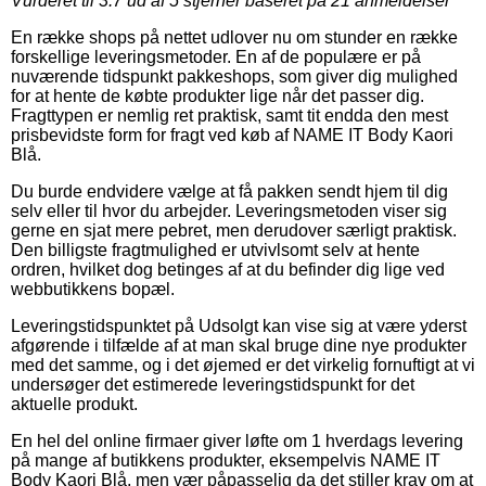
Vurderet til
3.7
ud af 5 stjerner baseret på
21
anmeldelser
En række shops på nettet udlover nu om stunder en række
forskellige leveringsmetoder. En af de populære er på
nuværende tidspunkt pakkeshops, som giver dig mulighed
for at hente de købte produkter lige når det passer dig.
Fragttypen er nemlig ret praktisk, samt tit endda den mest
prisbevidste form for fragt ved køb af NAME IT Body Kaori
Blå.
Du burde endvidere vælge at få pakken sendt hjem til dig
selv eller til hvor du arbejder. Leveringsmetoden viser sig
gerne en sjat mere pebret, men derudover særligt praktisk.
Den billigste fragtmulighed er utvivlsomt selv at hente
ordren, hvilket dog betinges af at du befinder dig lige ved
webbutikkens bopæl.
Leveringstidspunktet på Udsolgt kan vise sig at være yderst
afgørende i tilfælde af at man skal bruge dine nye produkter
med det samme, og i det øjemed er det virkelig fornuftigt at vi
undersøger det estimerede leveringstidspunkt for det
aktuelle produkt.
En hel del online firmaer giver løfte om 1 hverdags levering
på mange af butikkens produkter, eksempelvis NAME IT
Body Kaori Blå, men vær påpasselig da det stiller krav om at