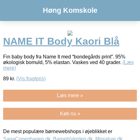
Høng Komskole
NAME IT Body Kaori Blå
Fin baby body fra Name It med “bondegårds print”. 95%
økologisk bomuld, 5% elastan. Vaskes ved 40 grader.
(Læs
mere)
89
kr.
(Vis fragtpris)
Læs mere »
Køb nu »
De mest populære børnewebshops i øjeblikket er
SagaCopenhagen.dk
,
BarnetsVerden.dk
,
Miniature.dk
,