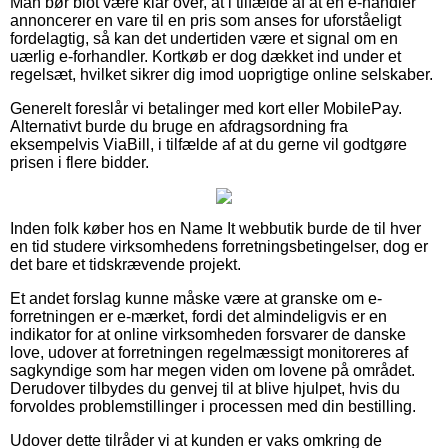
Man bør blot være klar over, at i tilfælde af at en e-handler
annoncerer en vare til en pris som anses for uforståeligt
fordelagtig, så kan det undertiden være et signal om en
uærlig e-forhandler. Kortkøb er dog dækket ind under et
regelsæt, hvilket sikrer dig imod uoprigtige online selskaber.
Generelt foreslår vi betalinger med kort eller MobilePay.
Alternativt burde du bruge en afdragsordning fra
eksempelvis ViaBill, i tilfælde af at du gerne vil godtgøre
prisen i flere bidder.
Inden folk køber hos en Name It webbutik burde de til hver
en tid studere virksomhedens forretningsbetingelser, dog er
det bare et tidskrævende projekt.
Et andet forslag kunne måske være at granske om e-
forretningen er e-mærket, fordi det almindeligvis er en
indikator for at online virksomheden forsvarer de danske
love, udover at forretningen regelmæssigt monitoreres af
sagkyndige som har megen viden om lovene på området.
Derudover tilbydes du genvej til at blive hjulpet, hvis du
forvoldes problemstillinger i processen med din bestilling.
Udover dette tilråder vi at kunden er vaks omkring de