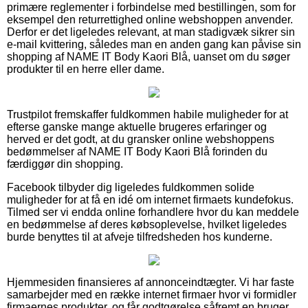
primære reglementer i forbindelse med bestillingen, som for
eksempel den returrettighed online webshoppen anvender.
Derfor er det ligeledes relevant, at man stadigvæk sikrer sin
e-mail kvittering, således man en anden gang kan påvise sin
shopping af NAME IT Body Kaori Blå, uanset om du søger
produkter til en herre eller dame.
Trustpilot fremskaffer fuldkommen habile muligheder for at
efterse ganske mange aktuelle brugeres erfaringer og
herved er det godt, at du gransker online webshoppens
bedømmelser af NAME IT Body Kaori Blå forinden du
færdiggør din shopping.
Facebook tilbyder dig ligeledes fuldkommen solide
muligheder for at få en idé om internet firmaets kundefokus.
Tilmed ser vi endda online forhandlere hvor du kan meddele
en bedømmelse af deres købsoplevelse, hvilket ligeledes
burde benyttes til at afveje tilfredsheden hos kunderne.
Hjemmesiden finansieres af annonceindtægter. Vi har faste
samarbejder med en række internet firmaer hvor vi formidler
firmaernes produkter, og får godtgørelse såfremt en bruger