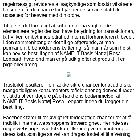
regelmæssigt revideres af sagkyndige som forstår vilkårene.
Desuden får du chance for hjælpende service, ifald du
udsættes for besvær med din ordre.
Tillige er det fornuftigt at køberen er på vagt for de
elementære regler der kan have betydning for transaktionen,
fx hvilken ombytningsrettighed internet forhandleren tilbyder.
I den sammenhæng er det tillige afgørende, at man
permanent bibeholder ens kvittering, så man når som helst
kan bevise bestillingen af NAME IT Basis Nattøj Rosa
Leopard, hvad end man er på udkig efter et produkt til en
pige eller dreng.
Trustpilot resulterer i en række sikre chancer for at udforske
mange tidligere konsumenters reflektioner og derved tilråder
vi, at du bliver klogere på e-handlens bedømmelser af
NAME IT Basis Nattøj Rosa Leopard inden du lægger din
bestilling.
Facebook fører til for øvrigt ret fordelagtige chancer for at få
indblik i internet webshoppens troværdighed. Herinde ses
nogle webshops hvor folk kan tilkendegive en vurdering af
deres køb, som lige så vel kan drages fordel af til afvejning