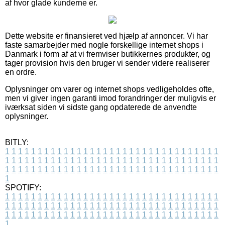
af hvor glade kunderne er.
Dette website er finansieret ved hjælp af annoncer. Vi har
faste samarbejder med nogle forskellige internet shops i
Danmark i form af at vi fremviser butikkernes produkter, og
tager provision hvis den bruger vi sender videre realiserer
en ordre.
Oplysninger om varer og internet shops vedligeholdes ofte,
men vi giver ingen garanti imod forandringer der muligvis er
iværksat siden vi sidste gang opdaterede de anvendte
oplysninger.
BITLY:
1
1
1
1
1
1
1
1
1
1
1
1
1
1
1
1
1
1
1
1
1
1
1
1
1
1
1
1
1
1
1
1
1
1
1
1
1
1
1
1
1
1
1
1
1
1
1
1
1
1
1
1
1
1
1
1
1
1
1
1
1
1
1
1
1
1
1
1
1
1
1
1
1
1
1
1
1
1
1
1
1
1
1
1
1
1
1
1
1
1
1
1
1
1
1
1
1
1
1
1
SPOTIFY:
1
1
1
1
1
1
1
1
1
1
1
1
1
1
1
1
1
1
1
1
1
1
1
1
1
1
1
1
1
1
1
1
1
1
1
1
1
1
1
1
1
1
1
1
1
1
1
1
1
1
1
1
1
1
1
1
1
1
1
1
1
1
1
1
1
1
1
1
1
1
1
1
1
1
1
1
1
1
1
1
1
1
1
1
1
1
1
1
1
1
1
1
1
1
1
1
1
1
1
1