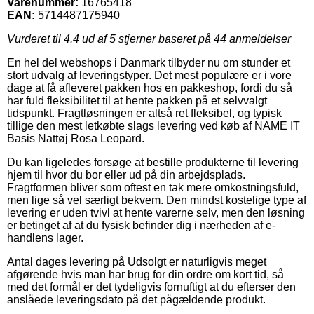
Varenummer:
16765418
EAN:
5714487175940
Vurderet til
4.4
ud af 5 stjerner baseret på
44
anmeldelser
En hel del webshops i Danmark tilbyder nu om stunder et
stort udvalg af leveringstyper. Det mest populære er i vore
dage at få afleveret pakken hos en pakkeshop, fordi du så
har fuld fleksibilitet til at hente pakken på et selvvalgt
tidspunkt. Fragtløsningen er altså ret fleksibel, og typisk
tillige den mest letkøbte slags levering ved køb af NAME IT
Basis Nattøj Rosa Leopard.
Du kan ligeledes forsøge at bestille produkterne til levering
hjem til hvor du bor eller ud på din arbejdsplads.
Fragtformen bliver som oftest en tak mere omkostningsfuld,
men lige så vel særligt bekvem. Den mindst kostelige type af
levering er uden tvivl at hente varerne selv, men den løsning
er betinget af at du fysisk befinder dig i nærheden af e-
handlens lager.
Antal dages levering på Udsolgt er naturligvis meget
afgørende hvis man har brug for din ordre om kort tid, så
med det formål er det tydeligvis fornuftigt at du efterser den
anslåede leveringsdato på det pågældende produkt.