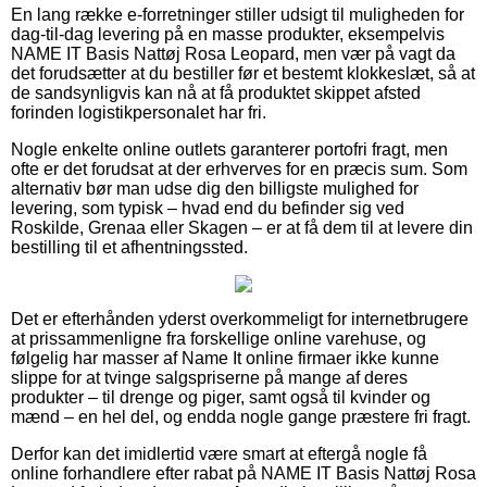
En lang række e-forretninger stiller udsigt til muligheden for
dag-til-dag levering på en masse produkter, eksempelvis
NAME IT Basis Nattøj Rosa Leopard, men vær på vagt da
det forudsætter at du bestiller før et bestemt klokkeslæt, så at
de sandsynligvis kan nå at få produktet skippet afsted
forinden logistikpersonalet har fri.
Nogle enkelte online outlets garanterer portofri fragt, men
ofte er det forudsat at der erhverves for en præcis sum. Som
alternativ bør man udse dig den billigste mulighed for
levering, som typisk – hvad end du befinder sig ved
Roskilde, Grenaa eller Skagen – er at få dem til at levere din
bestilling til et afhentningssted.
Det er efterhånden yderst overkommeligt for internetbrugere
at prissammenligne fra forskellige online varehuse, og
følgelig har masser af Name It online firmaer ikke kunne
slippe for at tvinge salgspriserne på mange af deres
produkter – til drenge og piger, samt også til kvinder og
mænd – en hel del, og endda nogle gange præstere fri fragt.
Derfor kan det imidlertid være smart at eftergå nogle få
online forhandlere efter rabat på NAME IT Basis Nattøj Rosa