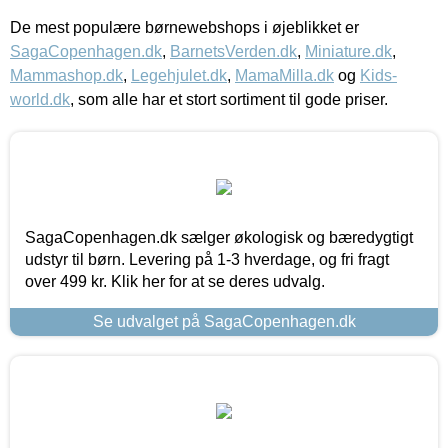
De mest populære børnewebshops i øjeblikket er
SagaCopenhagen.dk
,
BarnetsVerden.dk
,
Miniature.dk
,
Mammashop.dk
,
Legehjulet.dk
,
MamaMilla.dk
og
Kids-
world.dk
, som alle har et stort sortiment til gode priser.
SagaCopenhagen.dk sælger økologisk og bæredygtigt
udstyr til børn. Levering på 1-3 hverdage, og fri fragt
over 499 kr. Klik her for at se deres udvalg.
Se udvalget på SagaCopenhagen.dk