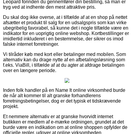
Leopard forinden du gennemfører din bestilling, så man er
tryg ved at indhente den mest attraktive pris.
Du skal dog ikke overse, at i tilfælde af at en shop på nettet
afsætter et produkt til salg for en udsalgspris som kan virke
ubegribelig favorabel, så kunne det i nogle tilfælde være en
indikator for en uoprigtig online webshop. Kortbestillinger er
imidlertid inkluderet i en bestemmelse, der sikrer os imod
falske internet forretninger.
Vi tilråder køb med kort eller betalinger med mobilen. Som
alternativ kan du drage nytte af en afbetalingsløsning som
f.eks. ViaBill, i tilfælde af at du agter at afdrage betalingen
over en længere periode.
Inden folk handler på en Name It online virksomhed burde
de når alt kommer til alt granske forhandlerens
forretningsbetingelser, dog er det typisk et tidskrævende
projekt.
Et nemmere alternativ er at granske hvorvidt internet
butikken er medlem af e-mærke ordningen, grundet at det
burde være en indikation om at online shoppen opfylder de
officielle regler, udover at online virksomheden