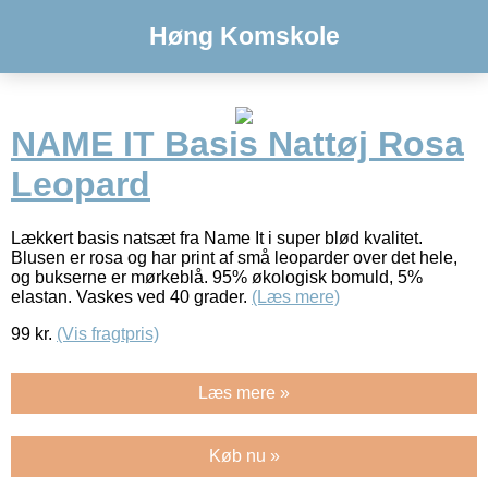
Høng Komskole
NAME IT Basis Nattøj Rosa
Leopard
Lækkert basis natsæt fra Name It i super blød kvalitet.
Blusen er rosa og har print af små leoparder over det hele,
og bukserne er mørkeblå. 95% økologisk bomuld, 5%
elastan. Vaskes ved 40 grader.
(Læs mere)
99
kr.
(Vis fragtpris)
Læs mere »
Køb nu »