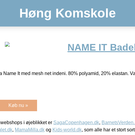
Høng Komskole
NAME IT Bade
 Name It med mesh net indeni. 80% polyamid, 20% elastan. Va
Køb nu »
webshops i øjeblikket er
SagaCopenhagen.dk
,
BarnetsVerden
let.dk
,
MamaMilla.dk
og
Kids-world.dk
, som alle har et stort sor