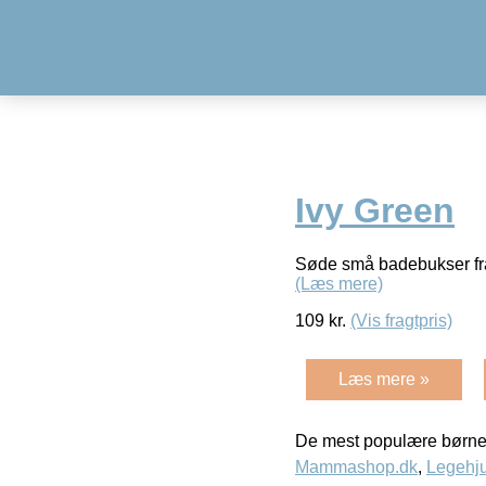
Ivy Green
Søde små badebukser fra
(Læs mere)
109
kr.
(Vis fragtpris)
Læs mere »
De mest populære børne
Mammashop.dk
,
Legehju