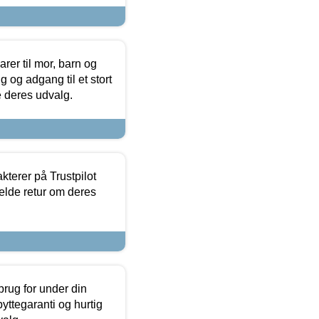
er til mor, barn og
 og adgang til et stort
se deres udvalg.
kterer på Trustpilot
elde retur om deres
brug for under din
yttegaranti og hurtig