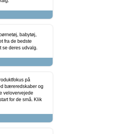
valg.
ørnetøj, babytøj,
t fra de bedste
at se deres udvalg.
produktfokus på
med bæreredskaber og
e velovervejede
tart for de små. Klik