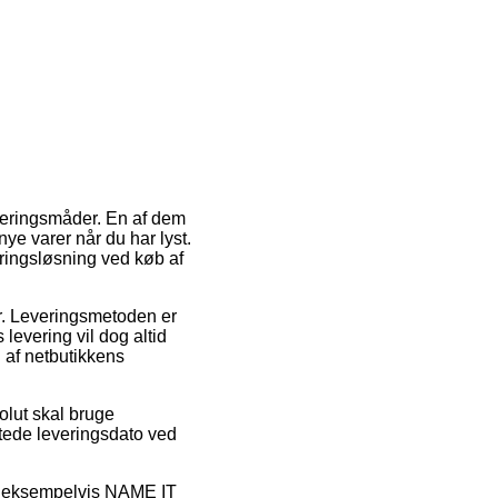
everingsmåder. En af dem
nye varer når du har lyst.
ringsløsning ved køb af
er. Leveringsmetoden er
levering vil dog altid
d af netbutikkens
olut skal bruge
ntede leveringsdato ved
er, eksempelvis NAME IT