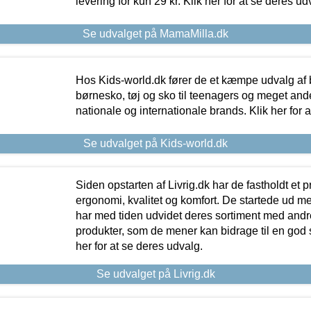
levering for kun 29 kr. Klik her for at se deres ud
Se udvalget på MamaMilla.dk
Hos Kids-world.dk fører de et kæmpe udvalg af b
børnesko, tøj og sko til teenagers og meget ande
nationale og internationale brands. Klik her for 
Se udvalget på Kids-world.dk
Siden opstarten af Livrig.dk har de fastholdt et 
ergonomi, kvalitet og komfort. De startede ud 
har med tiden udvidet deres sortiment med andr
produkter, som de mener kan bidrage til en god s
her for at se deres udvalg.
Se udvalget på Livrig.dk