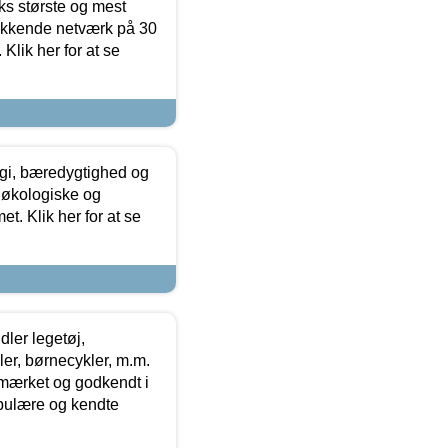
ks største og mest
ækkende netværk på 30
Klik her for at se
gi, bæredygtighed og
 økologiske og
t. Klik her for at se
ler legetøj,
r, børnecykler, m.m.
-mærket og godkendt i
opulære og kendte