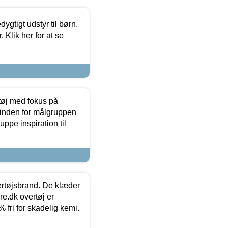
tigt udstyr til børn.
 Klik her for at se
tøj med fokus på
t inden for målgruppen
ppe inspiration til
vertøjsbrand. De klæder
ure.dk overtøj er
fri for skadelig kemi.