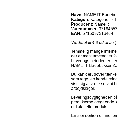
Navn:
NAME IT Badebuk
Kategori:
Kategorier > T
Producent:
Name It
Varenummer:
3718455
EAN:
5715097316464
Vurderet til
4.8
ud af 5 st
Temmelig mange internet 
der er mest anvendt er fo
Leveringsmetoden er neml
NAME IT Badebukser Zan
Du kan derudover tænke ov
som regel en kende mindre
vise sig at være selv at 
arbejdslager.
Leveringsdygtigheden på 
produkterne omgående, og
det aktuelle produkt.
En stor portion online f