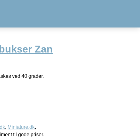
bukser Zan
skes ved 40 grader.
.dk
,
Miniature.dk
,
timent til gode priser.