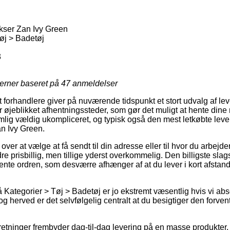
ser Zan Ivy Green
øj > Badetøj
3
jerner baseret på
47
anmeldelser
forhandlere giver på nuværende tidspunkt et stort udvalg af l
r øjeblikket afhentningssteder, som gør det muligt at hente dine 
ig vældig ukompliceret, og typisk også den mest letkøbte leve
 Ivy Green.
er at vælge at få sendt til din adresse eller til hvor du arbejd
 prisbillig, men tillige yderst overkommelig. Den billigste slags 
hente ordren, som desværre afhænger af at du lever i kort afstan
Kategorier > Tøj > Badetøj er jo ekstremt væsentlig hvis vi abs
 herved er det selvfølgelig centralt at du besigtiger den forve
orretninger frembyder dag-til-dag levering på en masse produkt