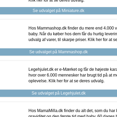
Klik her for at se deres udvalg.
Se udvalget på Miniature.dk
Hos Mammashop.dk finder du mere end 4.000 var
baby. Når du køber hos dem får du hurtig levering
udvalg af varer, til skarpe priser. Klik her for at 
Se udvalget på Mammashop.dk
Legehjulet.dk er e-Mærket og får de højeste kara
hvor over 6.000 mennesker har brugt tid på at m
oplevelse. Klik her for at se deres udvalg.
Se udvalget på Legehjulet.dk
Hos MamaMilla.dk finder du alt det, som du har 
graviditet og den første tid med baby. 60 dages b