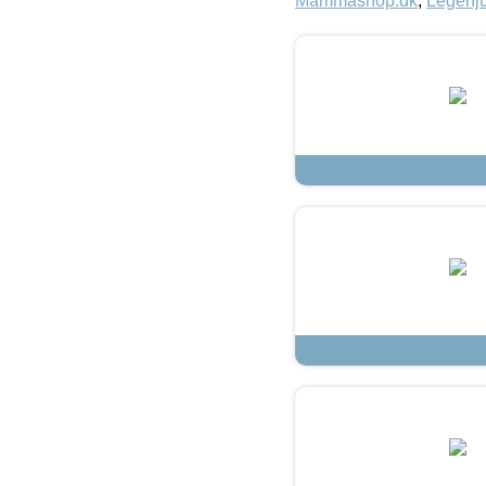
Mammashop.dk
,
Legehju