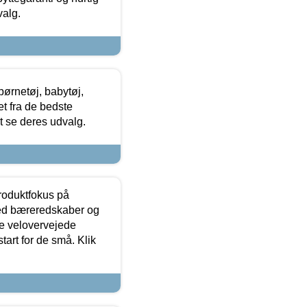
valg.
ørnetøj, babytøj,
t fra de bedste
at se deres udvalg.
produktfokus på
med bæreredskaber og
e velovervejede
tart for de små. Klik