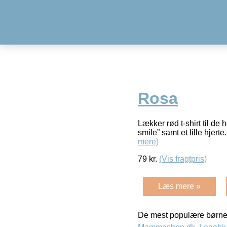
Rosa
Lækker rød t-shirt til d
smile” samt et lille hje
mere)
79
kr.
(Vis fragtpris)
Læs mere »
De mest populære børne