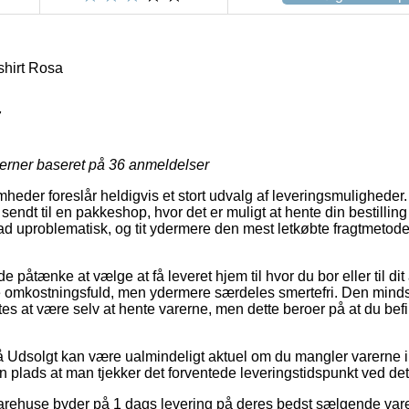
hirt Rosa
7
jerner baseret på
36
anmeldelser
heder foreslår heldigvis et stort udvalg af leveringsmuligheder
 sendt til en pakkeshop, hvor det er muligt at hente din bestilling
rad uproblematisk, og tit ydermere den mest letkøbte fragtmeto
åtænke at vælge at få leveret hjem til hvor du bor eller til dit
ere omkostningsfuld, men ydermere særdeles smertefri. Den mindst
es at være selv at hente varerne, men dette beroer på at du befi
Udsolgt kan være ualmindeligt aktuel om du mangler varerne inde
in plads at man tjekker det forventede leveringstidspunkt ved det
 varehuse byder på 1 dags levering på deres bedst sælgende va