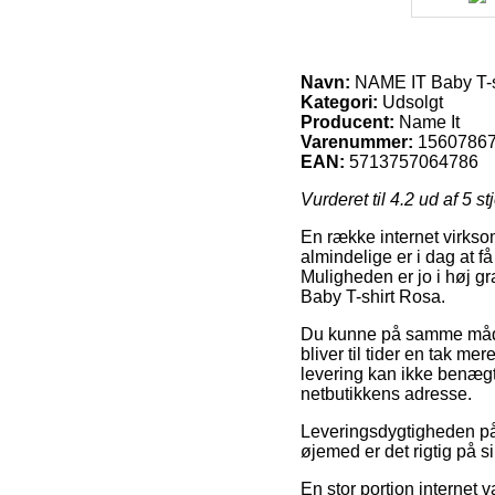
Navn:
NAME IT Baby T-s
Kategori:
Udsolgt
Producent:
Name It
Varenummer:
1560786
EAN:
5713757064786
Vurderet til
4.2
ud af 5 st
En række internet virksom
almindelige er i dag at få
Muligheden er jo i høj g
Baby T-shirt Rosa.
Du kunne på samme måde p
bliver til tider en tak m
levering kan ikke benægt
netbutikkens adresse.
Leveringsdygtigheden på 
øjemed er det rigtig på s
En stor portion internet