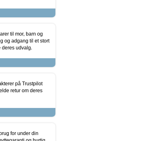
er til mor, barn og
 og adgang til et stort
se deres udvalg.
kterer på Trustpilot
elde retur om deres
brug for under din
yttegaranti og hurtig