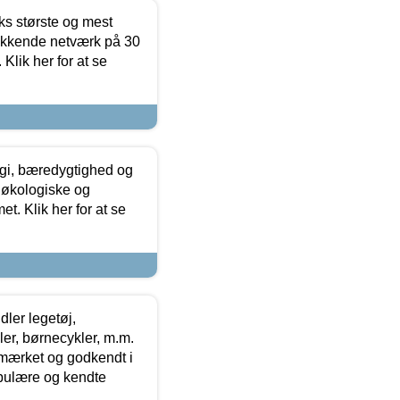
ks største og mest
ækkende netværk på 30
Klik her for at se
gi, bæredygtighed og
 økologiske og
t. Klik her for at se
ler legetøj,
r, børnecykler, m.m.
-mærket og godkendt i
opulære og kendte