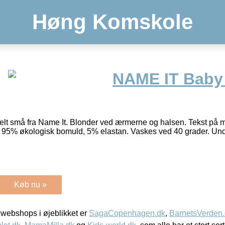
Høng Komskole
NAME IT Baby 
e helt små fra Name It. Blonder ved ærmerne og halsen. Tekst p
rte. 95% økologisk bomuld, 5% elastan. Vaskes ved 40 grader. Un
Køb nu »
webshops i øjeblikket er
SagaCopenhagen.dk
,
BarnetsVerden