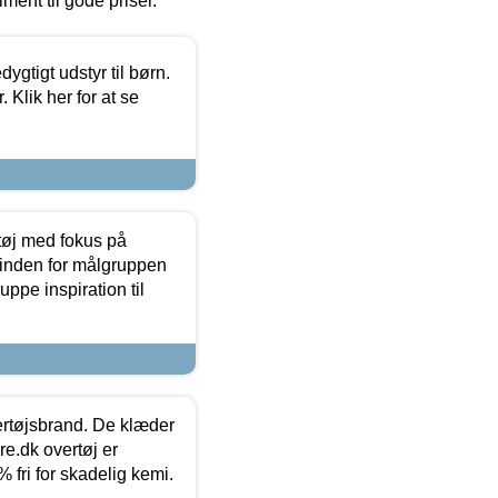
timent til gode priser.
tigt udstyr til børn.
 Klik her for at se
tøj med fokus på
t inden for målgruppen
ppe inspiration til
vertøjsbrand. De klæder
ure.dk overtøj er
fri for skadelig kemi.