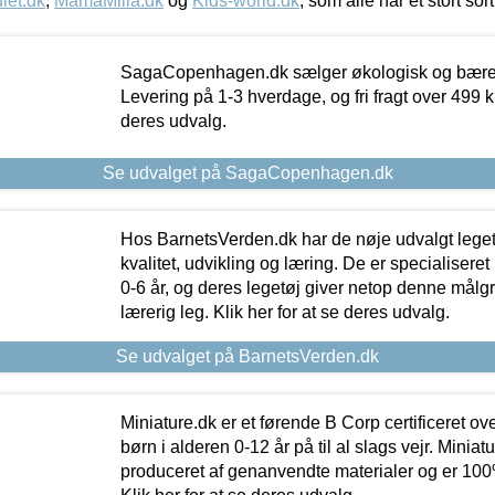
let.dk
,
MamaMilla.dk
og
Kids-world.dk
, som alle har et stort sor
SagaCopenhagen.dk sælger økologisk og bæredyg
Levering på 1-3 hverdage, og fri fragt over 499 kr.
deres udvalg.
Se udvalget på SagaCopenhagen.dk
Hos BarnetsVerden.dk har de nøje udvalgt lege
kvalitet, udvikling og læring. De er specialisere
0-6 år, og deres legetøj giver netop denne målgru
lærerig leg. Klik her for at se deres udvalg.
Se udvalget på BarnetsVerden.dk
Miniature.dk er et førende B Corp certificeret o
børn i alderen 0-12 år på til al slags vejr. Miniat
produceret af genanvendte materialer og er 100% 