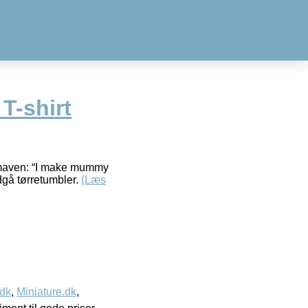
T-shirt
å maven: “I make mummy
dgå tørretumbler.
(Læs
.dk
,
Miniature.dk
,