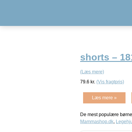
shorts – 1
(Læs mere)
79.6
kr.
(Vis fragtpris)
Læs mere »
De mest populære børne
Mammashop.dk
,
Legehju