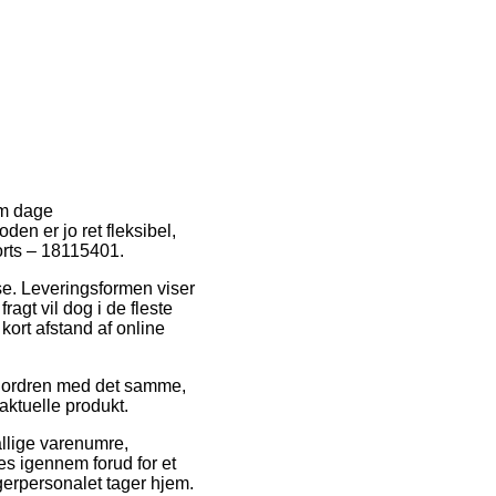
 om dage
den er jo ret fleksibel,
orts – 18115401.
sse. Leveringsformen viser
ragt vil dog i de fleste
kort afstand af online
or ordren med det samme,
aktuelle produkt.
allige varenumre,
s igennem forud for et
agerpersonalet tager hjem.