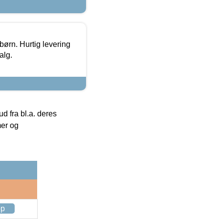
 børn. Hurtig levering
alg.
 fra bl.a. deres
mer og
op