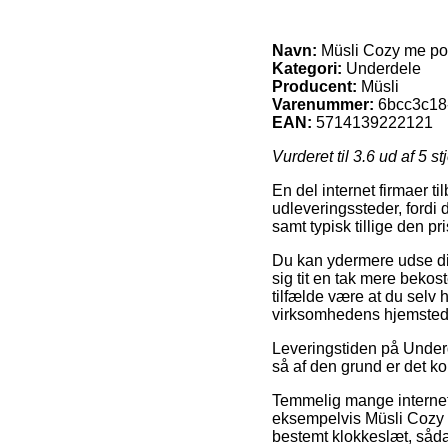
Navn:
Müsli Cozy me po
Kategori:
Underdele
Producent:
Müsli
Varenummer:
6bcc3c18
EAN:
5714139222121
Vurderet til
3.6
ud af 5 st
En del internet firmaer t
udleveringssteder, fordi 
samt typisk tillige den p
Du kan ydermere udse dig 
sig tit en tak mere bekost
tilfælde være at du selv 
virksomhedens hjemsted
Leveringstiden på Underd
så af den grund er det ko
Temmelig mange internet 
eksempelvis Müsli Cozy m
bestemt klokkeslæt, sådan