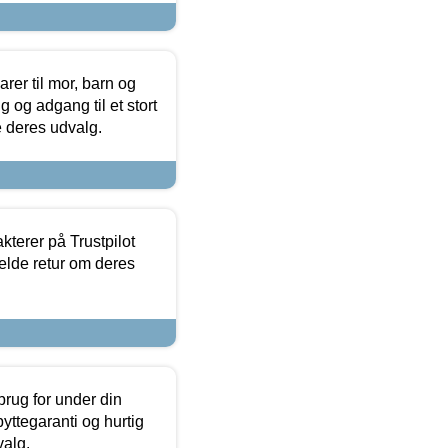
er til mor, barn og
 og adgang til et stort
se deres udvalg.
kterer på Trustpilot
elde retur om deres
brug for under din
yttegaranti og hurtig
valg.