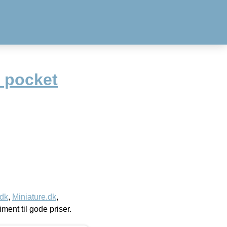
 pocket
.dk
,
Miniature.dk
,
timent til gode priser.