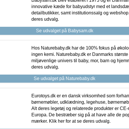
Babysam.dk blev etableret i 1973 og er Danmar
innovative kæde for babyudstyr med et landsd
detailbutikker, samt institutionssalg og webshop. 
deres udvalg.
Se udvalget på Babysam.dk
Hos Naturebaby.dk har de 100% fokus på økolo
ingen kemi. Naturebaby.dk er Danmarks største
miljøvenlige univers til baby, mor, barn og hjemme
deres udvalg.
Se udvalget på Naturebaby.dk
Eurotoys.dk er en dansk virksomhed som forhand
børnemøbler, udklædning, legehuse, børnemøble
Alt deres legetøj og relaterede produkter er CE
Europa. De bestræber sig på at have alle de p
mærker. Klik her for at se deres udvalg.