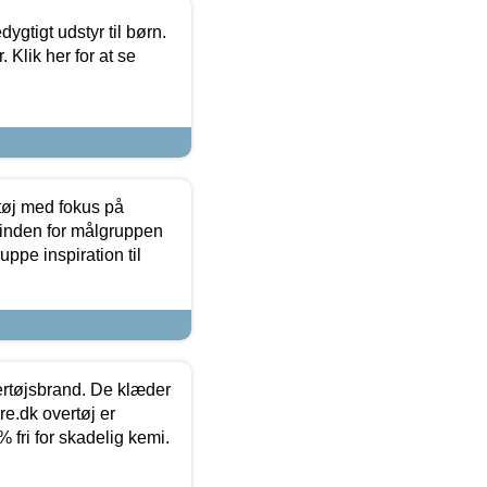
tigt udstyr til børn.
 Klik her for at se
tøj med fokus på
t inden for målgruppen
ppe inspiration til
vertøjsbrand. De klæder
ure.dk overtøj er
fri for skadelig kemi.