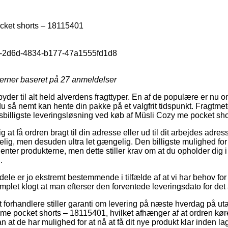
cket shorts – 18115401
-2d6d-4834-b177-47a1555fd1d8
jerner baseret på
27
anmeldelser
ilbyder til alt held alverdens fragttyper. En af de populære er nu
du så nemt kan hente din pakke på et valgfrit tidspunkt. Fragtmeto
risbilligste leveringsløsning ved køb af Müsli Cozy me pocket sh
at få ordren bragt til din adresse eller ud til dit arbejdes adre
elig, men desuden ultra let gængelig. Den billigste mulighed for f
henter produkterne, men dette stiller krav om at du opholder dig i 
.
ele er jo ekstremt bestemmende i tilfælde af at vi har behov f
mplet klogt at man efterser den forventede leveringsdato for det 
forhandlere stiller garanti om levering på næste hverdag på ut
e pocket shorts – 18115401, hvilket afhænger af at ordren køre
 at de har mulighed for at nå at få dit nye produkt klar inden l