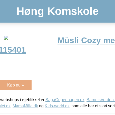
Høng Komskole
Müsli Cozy me
8115401
Køb nu »
webshops i øjeblikket er
SagaCopenhagen.dk
,
BarnetsVerden
let.dk
,
MamaMilla.dk
og
Kids-world.dk
, som alle har et stort sor