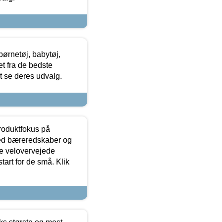
ørnetøj, babytøj,
t fra de bedste
at se deres udvalg.
produktfokus på
med bæreredskaber og
e velovervejede
tart for de små. Klik