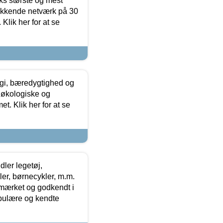
ks største og mest
ækkende netværk på 30
Klik her for at se
gi, bæredygtighed og
 økologiske og
t. Klik her for at se
ler legetøj,
r, børnecykler, m.m.
-mærket og godkendt i
opulære og kendte