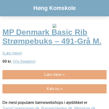
Høng Komskole
MP Denmark Basic Rib
Strømpebuks – 491-Grå M.
(Læs mere)
99
kr.
(Vis fragtpris)
Læs mere »
Køb nu »
De mest populære børnewebshops i øjeblikket er
SagaCopenhagen.dk
,
BarnetsVerden.dk
,
Miniature.dk
,