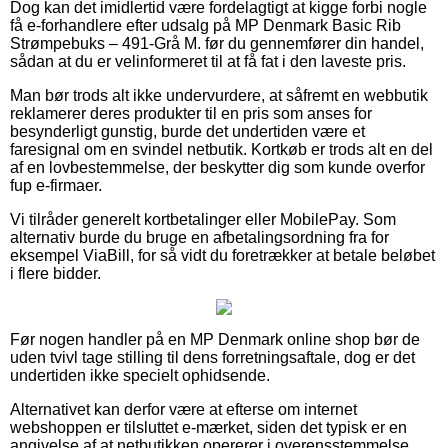
Dog kan det imidlertid være fordelagtigt at kigge forbi nogle
få e-forhandlere efter udsalg på MP Denmark Basic Rib
Strømpebuks – 491-Grå M. før du gennemfører din handel,
sådan at du er velinformeret til at få fat i den laveste pris.
Man bør trods alt ikke undervurdere, at såfremt en webbutik
reklamerer deres produkter til en pris som anses for
besynderligt gunstig, burde det undertiden være et
faresignal om en svindel netbutik. Kortkøb er trods alt en del
af en lovbestemmelse, der beskytter dig som kunde overfor
fup e-firmaer.
Vi tilråder generelt kortbetalinger eller MobilePay. Som
alternativ burde du bruge en afbetalingsordning fra for
eksempel ViaBill, for så vidt du foretrækker at betale beløbet
i flere bidder.
Før nogen handler på en MP Denmark online shop bør de
uden tvivl tage stilling til dens forretningsaftale, dog er det
undertiden ikke specielt ophidsende.
Alternativet kan derfor være at efterse om internet
webshoppen er tilsluttet e-mærket, siden det typisk er en
angivelse af at netbutikken opererer i overensstemmelse