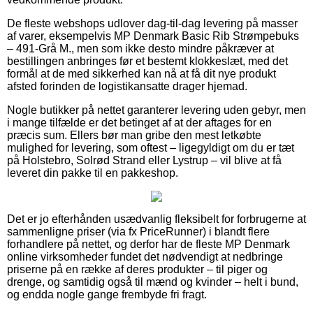
De fleste webshops udlover dag-til-dag levering på masser
af varer, eksempelvis MP Denmark Basic Rib Strømpebuks
– 491-Grå M., men som ikke desto mindre påkræver at
bestillingen anbringes før et bestemt klokkeslæt, med det
formål at de med sikkerhed kan nå at få dit nye produkt
afsted forinden de logistikansatte drager hjemad.
Nogle butikker på nettet garanterer levering uden gebyr, men
i mange tilfælde er det betinget af at der aftages for en
præcis sum. Ellers bør man gribe den mest letkøbte
mulighed for levering, som oftest – ligegyldigt om du er tæt
på Holstebro, Solrød Strand eller Lystrup – vil blive at få
leveret din pakke til en pakkeshop.
Det er jo efterhånden usædvanlig fleksibelt for forbrugerne at
sammenligne priser (via fx PriceRunner) i blandt flere
forhandlere på nettet, og derfor har de fleste MP Denmark
online virksomheder fundet det nødvendigt at nedbringe
priserne på en række af deres produkter – til piger og
drenge, og samtidig også til mænd og kvinder – helt i bund,
og endda nogle gange frembyde fri fragt.