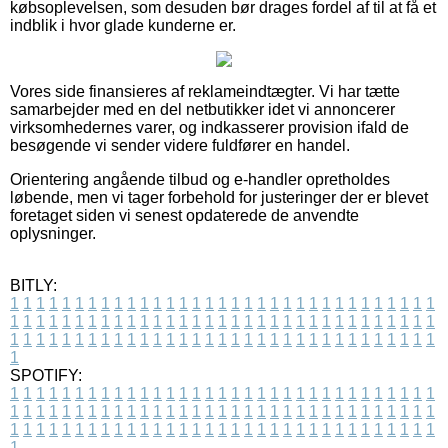
købsoplevelsen, som desuden bør drages fordel af til at få et
indblik i hvor glade kunderne er.
Vores side finansieres af reklameindtægter. Vi har tætte
samarbejder med en del netbutikker idet vi annoncerer
virksomhedernes varer, og indkasserer provision ifald de
besøgende vi sender videre fuldfører en handel.
Orientering angående tilbud og e-handler opretholdes
løbende, men vi tager forbehold for justeringer der er blevet
foretaget siden vi senest opdaterede de anvendte
oplysninger.
BITLY:
1
1
1
1
1
1
1
1
1
1
1
1
1
1
1
1
1
1
1
1
1
1
1
1
1
1
1
1
1
1
1
1
1
1
1
1
1
1
1
1
1
1
1
1
1
1
1
1
1
1
1
1
1
1
1
1
1
1
1
1
1
1
1
1
1
1
1
1
1
1
1
1
1
1
1
1
1
1
1
1
1
1
1
1
1
1
1
1
1
1
1
1
1
1
1
1
1
1
1
1
SPOTIFY:
1
1
1
1
1
1
1
1
1
1
1
1
1
1
1
1
1
1
1
1
1
1
1
1
1
1
1
1
1
1
1
1
1
1
1
1
1
1
1
1
1
1
1
1
1
1
1
1
1
1
1
1
1
1
1
1
1
1
1
1
1
1
1
1
1
1
1
1
1
1
1
1
1
1
1
1
1
1
1
1
1
1
1
1
1
1
1
1
1
1
1
1
1
1
1
1
1
1
1
1