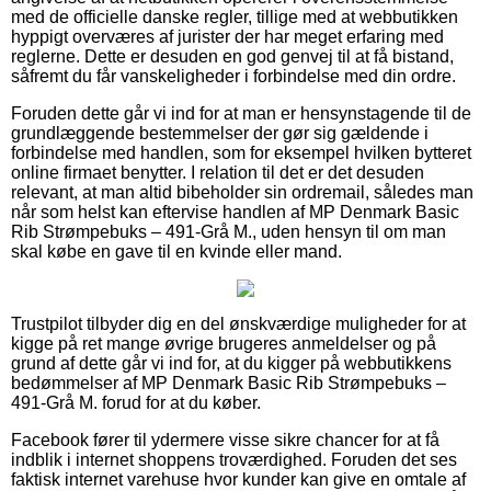
med de officielle danske regler, tillige med at webbutikken
hyppigt overværes af jurister der har meget erfaring med
reglerne. Dette er desuden en god genvej til at få bistand,
såfremt du får vanskeligheder i forbindelse med din ordre.
Foruden dette går vi ind for at man er hensynstagende til de
grundlæggende bestemmelser der gør sig gældende i
forbindelse med handlen, som for eksempel hvilken bytteret
online firmaet benytter. I relation til det er det desuden
relevant, at man altid bibeholder sin ordremail, således man
når som helst kan eftervise handlen af MP Denmark Basic
Rib Strømpebuks – 491-Grå M., uden hensyn til om man
skal købe en gave til en kvinde eller mand.
Trustpilot tilbyder dig en del ønskværdige muligheder for at
kigge på ret mange øvrige brugeres anmeldelser og på
grund af dette går vi ind for, at du kigger på webbutikkens
bedømmelser af MP Denmark Basic Rib Strømpebuks –
491-Grå M. forud for at du køber.
Facebook fører til ydermere visse sikre chancer for at få
indblik i internet shoppens troværdighed. Foruden det ses
faktisk internet varehuse hvor kunder kan give en omtale af