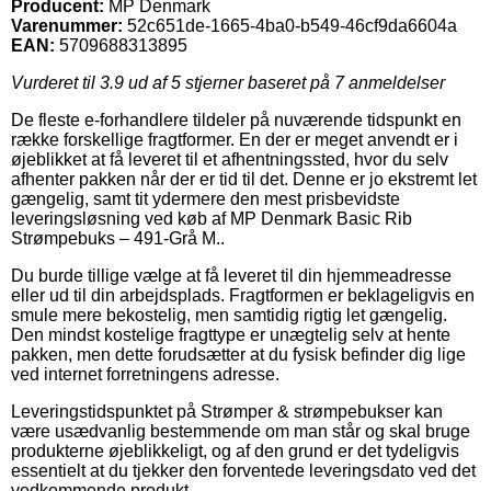
Producent:
MP Denmark
Varenummer:
52c651de-1665-4ba0-b549-46cf9da6604a
EAN:
5709688313895
Vurderet til
3.9
ud af 5 stjerner baseret på
7
anmeldelser
De fleste e-forhandlere tildeler på nuværende tidspunkt en
række forskellige fragtformer. En der er meget anvendt er i
øjeblikket at få leveret til et afhentningssted, hvor du selv
afhenter pakken når der er tid til det. Denne er jo ekstremt let
gængelig, samt tit ydermere den mest prisbevidste
leveringsløsning ved køb af MP Denmark Basic Rib
Strømpebuks – 491-Grå M..
Du burde tillige vælge at få leveret til din hjemmeadresse
eller ud til din arbejdsplads. Fragtformen er beklageligvis en
smule mere bekostelig, men samtidig rigtig let gængelig.
Den mindst kostelige fragttype er unægtelig selv at hente
pakken, men dette forudsætter at du fysisk befinder dig lige
ved internet forretningens adresse.
Leveringstidspunktet på Strømper & strømpebukser kan
være usædvanlig bestemmende om man står og skal bruge
produkterne øjeblikkeligt, og af den grund er det tydeligvis
essentielt at du tjekker den forventede leveringsdato ved det
vedkommende produkt.