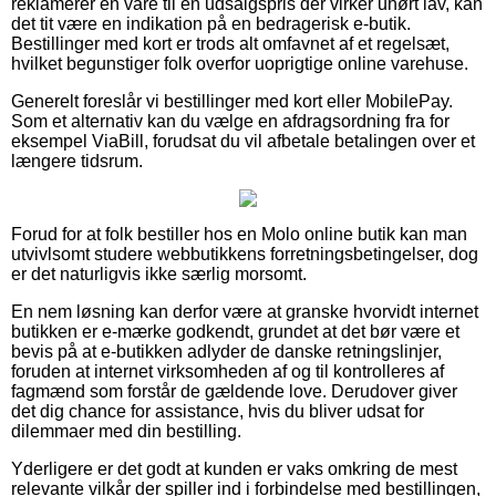
reklamerer en vare til en udsalgspris der virker uhørt lav, kan
det tit være en indikation på en bedragerisk e-butik.
Bestillinger med kort er trods alt omfavnet af et regelsæt,
hvilket begunstiger folk overfor uoprigtige online varehuse.
Generelt foreslår vi bestillinger med kort eller MobilePay.
Som et alternativ kan du vælge en afdragsordning fra for
eksempel ViaBill, forudsat du vil afbetale betalingen over et
længere tidsrum.
Forud for at folk bestiller hos en Molo online butik kan man
utvivlsomt studere webbutikkens forretningsbetingelser, dog
er det naturligvis ikke særlig morsomt.
En nem løsning kan derfor være at granske hvorvidt internet
butikken er e-mærke godkendt, grundet at det bør være et
bevis på at e-butikken adlyder de danske retningslinjer,
foruden at internet virksomheden af og til kontrolleres af
fagmænd som forstår de gældende love. Derudover giver
det dig chance for assistance, hvis du bliver udsat for
dilemmaer med din bestilling.
Yderligere er det godt at kunden er vaks omkring de mest
relevante vilkår der spiller ind i forbindelse med bestillingen,