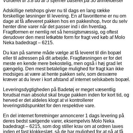
Vurderet til
3.8
ud af 5 stjerner baseret på
30
anmeldelser
Adskillige netshops giver nu til dags en lang række
forskellige løsninger til levering. En af favoritterne er nu om
dage at få afleveret pakken hos en pakkeshop, hvor du selv
henter dine varer når det passer ind i din hverdag.
Fragtformen er nemlig ret så hensigtsmæssig, og oftest
derudover den mest letkøbte form for fragt ved køb af Molo
Neka badedragt – 6215.
Du kan på samme måde vælge at få leveret til din bopæl
eller til adressen på dit arbejde. Fragtløsningen er for det
meste en kende mere bekostelig, men også i høj grad let
gængelig. Den mest betalelige mulighed for fragt kan ikke
modsiges at være at hente pakken selv, som desværre
kræver at du lever i kort afstand af internet selskabets bopæl.
Leveringsdygtigheden på Badetøj er meget væsentlig
forudsat man absolut skal bruge pakken inden for kort tid, og
herved er det aldeles klogt at vi kontrollerer
leveringstidspunktet for den respektive vare.
En del internet forretninger annoncerer 1 dags levering på
deres bedst sælgende varer, eksempelvis Molo Neka
badedragt – 6215, som dog stiller krav om at ordren laves
inden et fast klokkeslæt, så de har mulighed for at nå at få