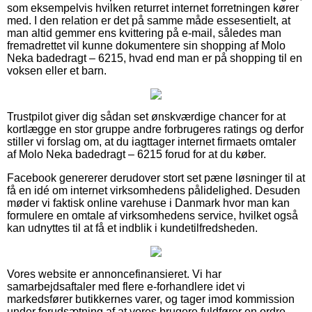
som eksempelvis hvilken returret internet forretningen kører
med. I den relation er det på samme måde essesentielt, at
man altid gemmer ens kvittering på e-mail, således man
fremadrettet vil kunne dokumentere sin shopping af Molo
Neka badedragt – 6215, hvad end man er på shopping til en
voksen eller et barn.
Trustpilot giver dig sådan set ønskværdige chancer for at
kortlægge en stor gruppe andre forbrugeres ratings og derfor
stiller vi forslag om, at du iagttager internet firmaets omtaler
af Molo Neka badedragt – 6215 forud for at du køber.
Facebook genererer derudover stort set pæne løsninger til at
få en idé om internet virksomhedens pålidelighed. Desuden
møder vi faktisk online varehuse i Danmark hvor man kan
formulere en omtale af virksomhedens service, hvilket også
kan udnyttes til at få et indblik i kundetilfredsheden.
Vores website er annoncefinansieret. Vi har
samarbejdsaftaler med flere e-forhandlere idet vi
markedsfører butikkernes varer, og tager imod kommission
under forudsætning af at vores brugere fuldfører en ordre.