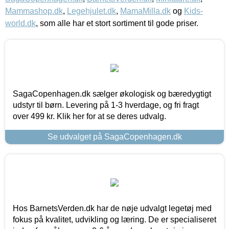
Mammashop.dk
,
Legehjulet.dk
,
MamaMilla.dk
og
Kids-
world.dk
, som alle har et stort sortiment til gode priser.
SagaCopenhagen.dk sælger økologisk og bæredygtigt
udstyr til børn. Levering på 1-3 hverdage, og fri fragt
over 499 kr. Klik her for at se deres udvalg.
Se udvalget på SagaCopenhagen.dk
Hos BarnetsVerden.dk har de nøje udvalgt legetøj med
fokus på kvalitet, udvikling og læring. De er specialiseret