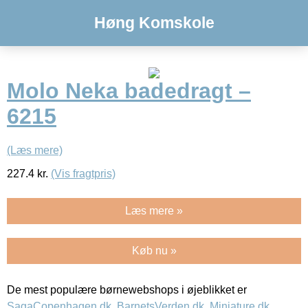
Høng Komskole
Molo Neka badedragt –
6215
(Læs mere)
227.4
kr.
(Vis fragtpris)
Læs mere »
Køb nu »
De mest populære børnewebshops i øjeblikket er
SagaCopenhagen.dk
,
BarnetsVerden.dk
,
Miniature.dk
,