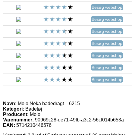
Besøg webshop
Besøg webshop
Besøg webshop
Besøg webshop
Besøg webshop
Besøg webshop
Besøg webshop
Navn:
Molo Neka badedragt – 6215
Kategori:
Badetøj
Producent:
Molo
Varenummer:
90969c28-de71-49fb-a3c2-56cf014b653a
EAN:
5714210446576