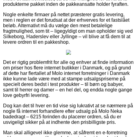
produkterne pakket inden de pakkeansatte holder fyraften.
Nogle enkelte firmaer på nettet præsterer gratis levering,
men i reglen er det forudsat at der erhverves for et fastslået
beløb. Alternativt må du vælge den mest betalelige
fragtmulighed, som tit – ligegyldigt om man opholder sig ved
Silkeborg, Haderslev eller Jyllinge – vil blive at få dem til at
levere ordren til en pakkeshop.
Det er rigtig problemfrit for alle og enhver at finde information
om priser hos flere internet butikker i Danmark, og på grund
af dette har flertallet af Molo internet forretninger i Danmark
ikke kunne lade være med at stampe udsalgspriserne på
specielt deres bedst i test produkter – til børn og babyer,
samt til herrer og damer – en hel del, og endda nogle gange
love gebyrfri levering.
Dog kan det til hver en tid vise sig lukrativt at se nærmere på
nogle få internet forhandlere efter udsalg på Molo Neka
badedragt – 6215 forinden du placerer ordren, så du er
usvigeligt sikker på at indhente den prisbilligste pris.
Man skal alligevel ikke glemme, at såfremt en e-forretning