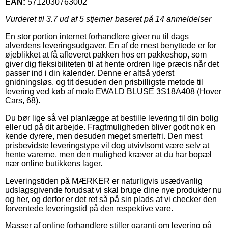
EAN:
5712030763002
Vurderet til
3.7
ud af 5 stjerner baseret på
14
anmeldelser
En stor portion internet forhandlere giver nu til dags
alverdens leveringsudgaver. En af de mest benyttede er for
øjeblikket at få afleveret pakken hos en pakkeshop, som
giver dig fleksibiliteten til at hente ordren lige præcis når det
passer ind i din kalender. Denne er altså yderst
gnidningsløs, og tit desuden den prisbilligste metode til
levering ved køb af molo EWALD BLUSE 3S18A408 (Hover
Cars, 68).
Du bør lige så vel planlægge at bestille levering til din bolig
eller ud på dit arbejde. Fragtmuligheden bliver godt nok en
kende dyrere, men desuden meget smertefri. Den mest
prisbevidste leveringstype vil dog utvivlsomt være selv at
hente varerne, men den mulighed kræver at du har bopæl
nær online butikkens lager.
Leveringstiden på MÆRKER er naturligvis usædvanlig
udslagsgivende forudsat vi skal bruge dine nye produkter nu
og her, og derfor er det ret så på sin plads at vi checker den
forventede leveringstid på den respektive vare.
Masser af online forhandlere stiller garanti om levering på