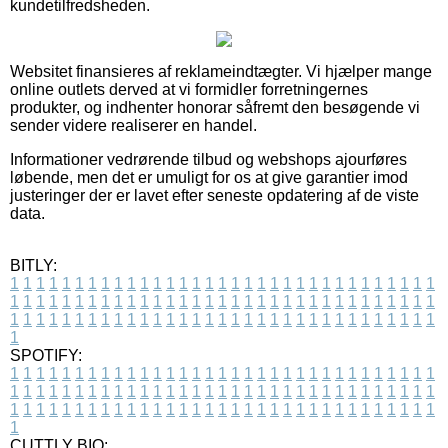
kundetilfredsheden.
Websitet finansieres af reklameindtægter. Vi hjælper mange
online outlets derved at vi formidler forretningernes
produkter, og indhenter honorar såfremt den besøgende vi
sender videre realiserer en handel.
Informationer vedrørende tilbud og webshops ajourføres
løbende, men det er umuligt for os at give garantier imod
justeringer der er lavet efter seneste opdatering af de viste
data.
BITLY:
1
1
1
1
1
1
1
1
1
1
1
1
1
1
1
1
1
1
1
1
1
1
1
1
1
1
1
1
1
1
1
1
1
1
1
1
1
1
1
1
1
1
1
1
1
1
1
1
1
1
1
1
1
1
1
1
1
1
1
1
1
1
1
1
1
1
1
1
1
1
1
1
1
1
1
1
1
1
1
1
1
1
1
1
1
1
1
1
1
1
1
1
1
1
1
1
1
1
1
1
SPOTIFY:
1
1
1
1
1
1
1
1
1
1
1
1
1
1
1
1
1
1
1
1
1
1
1
1
1
1
1
1
1
1
1
1
1
1
1
1
1
1
1
1
1
1
1
1
1
1
1
1
1
1
1
1
1
1
1
1
1
1
1
1
1
1
1
1
1
1
1
1
1
1
1
1
1
1
1
1
1
1
1
1
1
1
1
1
1
1
1
1
1
1
1
1
1
1
1
1
1
1
1
1
CUTTLY BIO: