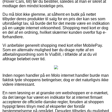
(Hover Cars, 68) før du bestiller, således at man er sikret at
modtage den mindst kostelige pris.
Du må blot ikke glemme, at såfremt en butik på nettet
tilbyder deres produkter til salg for en pris der kan ses som
uforståeligt lav, så burde det for det meste være en indikation
på en uægte internet virksomhed. Shopping med kort er dog
en del af en ordning, hvilket skærmer kunden overfor fup e-
forhandlere.
Vi anbefaler generelt shopping med kort eller MobilePay.
Som en alternativ mulighed bør du drage nytte af en
afbetalingsordning som fx ViaBill, i tilfælde af at du vil
afdrage beløbet over tid.
Inden nogen handler på en Molo internet handler burde man
faktisk tyde shoppens betingelser, dog er det naturligvis ikke
videre interessant.
En nem løsning er at granske om webshoppen er e-mærket,
da det længe har været en indikator for at internet firmaet
accepterer de officielle danske regler, foruden at shoppen
hyppigt føres tilsyn med af eksperter der forstår
bestemmelserne på området. Desuden tilbydes du mulighed