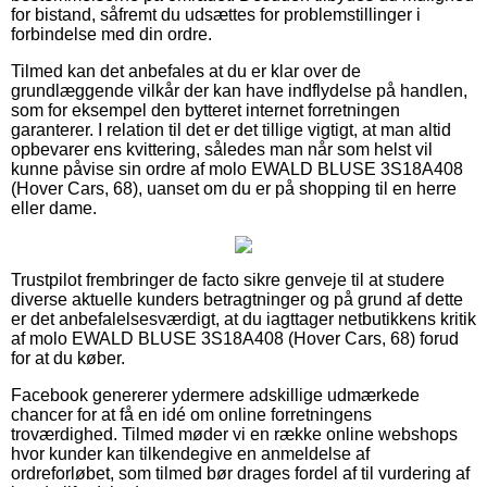
for bistand, såfremt du udsættes for problemstillinger i
forbindelse med din ordre.
Tilmed kan det anbefales at du er klar over de
grundlæggende vilkår der kan have indflydelse på handlen,
som for eksempel den bytteret internet forretningen
garanterer. I relation til det er det tillige vigtigt, at man altid
opbevarer ens kvittering, således man når som helst vil
kunne påvise sin ordre af molo EWALD BLUSE 3S18A408
(Hover Cars, 68), uanset om du er på shopping til en herre
eller dame.
Trustpilot frembringer de facto sikre genveje til at studere
diverse aktuelle kunders betragtninger og på grund af dette
er det anbefalelsesværdigt, at du iagttager netbutikkens kritik
af molo EWALD BLUSE 3S18A408 (Hover Cars, 68) forud
for at du køber.
Facebook genererer ydermere adskillige udmærkede
chancer for at få en idé om online forretningens
troværdighed. Tilmed møder vi en række online webshops
hvor kunder kan tilkendegive en anmeldelse af
ordreforløbet, som tilmed bør drages fordel af til vurdering af