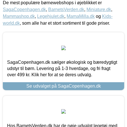
De mest populære børnewebshops i øjeblikket er
SagaCopenhagen.dk
,
BarnetsVerden.dk
,
Miniature.dk
,
Mammashop.dk
,
Legehjulet.dk
,
MamaMilla.dk
og
Kids-
world.dk
, som alle har et stort sortiment til gode priser.
SagaCopenhagen.dk sælger økologisk og bæredygtigt
udstyr til børn. Levering på 1-3 hverdage, og fri fragt
over 499 kr. Klik her for at se deres udvalg.
Se udvalget på SagaCopenhagen.dk
Hos BarnetsVerden.dk har de nøje udvalgt legetøj med