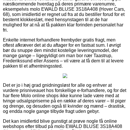
næstkommende hverdag på deres primære varenumre,
eksempelvis molo EWALD BLUSE 3S18A408 (Hover Cars,
68), som imidlertid er regnet ud fra at du bestiller forud for et
bestemt klokkeslæt, med hensynstagen til at de har
mulighed for at nå at få pakken klar forinden personalet har
fri.
Enkelte internet forhandlere frembyder gratis fragt, men
oftest afkræver det at du aftager for en fastsat sum. I øvrigt
bør du snuppe den mindst kostelige leveringsmodel, der
mange gange – ligegyldigt om man bor nær Taastrup,
Frederikssund eller Assens – vil være at få dem til at levere
pakken til et afhentningssted.
Det er jo i høj grad gnidningsløst for alle og enhver at
vurdere prisniveauet hos forskellige e-forhandlere, og for det
har flere Molo online shops ikke kunne lade være med at
tvinge udsalgspriserne på en række af deres varer – til piger
og drenge, og desuden også til kvinder og mænd – drastisk,
og endda nogle gange tilbyde fragt uden gebyr.
Det kan imidlertid blive gunstigt at prøve nogle få online
webshops efter tilbud på molo EWALD BLUSE 3S18A408