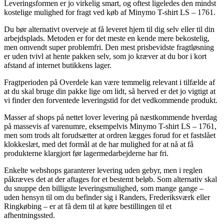
Leveringsformen er jo virkelig smart, og oftest ligeledes den mindst
kostelige mulighed for fragt ved køb af Minymo T-shirt LS – 1761.
Du bør alternativt overveje at få leveret hjem til dig selv eller til din
arbejdsplads. Metoden er for det meste en kende mere bekostelig,
men omvendt super problemfri. Den mest prisbevidste fragtløsning
er uden tvivl at hente pakken selv, som jo kræver at du bor i kort
afstand af internet butikkens lager.
Fragtperioden på Overdele kan være temmelig relevant i tilfælde af
at du skal bruge din pakke lige om lidt, så herved er det jo vigtigt at
vi finder den forventede leveringstid for det vedkommende produkt.
Masser af shops på nettet lover levering på næstkommende hverdag
på massevis af varenumre, eksempelvis Minymo T-shirt LS – 1761,
men som trods alt forudsætter at ordren lægges forud for et fastslået
klokkeslæt, med det formål at de har mulighed for at nå at få
produkterne klargjort før lagermedarbejderne har fri.
Enkelte webshops garanterer levering uden gebyr, men i reglen
påkræves det at der aftages for et bestemt beløb. Som alternativ skal
du snuppe den billigste leveringsmulighed, som mange gange –
uden hensyn til om du befinder sig i Randers, Frederiksværk eller
Ringkøbing – er at få dem til at køre bestillingen til et
afhentningssted.