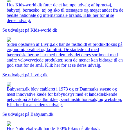
Hos Kids-world.dk fører de et kæmpe udvalg af børnetøj,
babytøj, børnesko, tøj og sko til teenagers og meget andet fra de
bedste nationale og internationale brands. Klik her for at se
deres udvalg.
Se udvalget på Kids-world.dk
Siden opstarten af Livrig.dk har de fastholdt et produktfokus på
ergonomi, kvalitet og komfort. De startede ud med
bæreredskaber og har med tiden udvidet deres sortiment med
andre velovervejede produkter, som de mener kan bidrage til en
god start for de små. Klik her for at se deres udvalg.
Se udvalget på Livrig.dk
Babysam.dk blev etableret i 1973 og er Danmarks største og
mest innovative kæde for babyudstyr med et landsdækkende
netværk på 30 detailbutikker, samt institutionssalg og webshop.
Klik her for at se deres udvalg.
Se udvalget på Babysam.dk
Hos Naturebaby.dk har de 100% fokus på økologi,