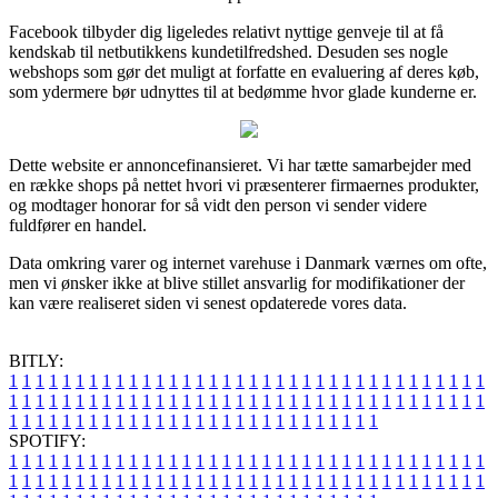
Facebook tilbyder dig ligeledes relativt nyttige genveje til at få
kendskab til netbutikkens kundetilfredshed. Desuden ses nogle
webshops som gør det muligt at forfatte en evaluering af deres køb,
som ydermere bør udnyttes til at bedømme hvor glade kunderne er.
Dette website er annoncefinansieret. Vi har tætte samarbejder med
en række shops på nettet hvori vi præsenterer firmaernes produkter,
og modtager honorar for så vidt den person vi sender videre
fuldfører en handel.
Data omkring varer og internet varehuse i Danmark værnes om ofte,
men vi ønsker ikke at blive stillet ansvarlig for modifikationer der
kan være realiseret siden vi senest opdaterede vores data.
BITLY:
1
1
1
1
1
1
1
1
1
1
1
1
1
1
1
1
1
1
1
1
1
1
1
1
1
1
1
1
1
1
1
1
1
1
1
1
1
1
1
1
1
1
1
1
1
1
1
1
1
1
1
1
1
1
1
1
1
1
1
1
1
1
1
1
1
1
1
1
1
1
1
1
1
1
1
1
1
1
1
1
1
1
1
1
1
1
1
1
1
1
1
1
1
1
1
1
1
1
1
1
SPOTIFY:
1
1
1
1
1
1
1
1
1
1
1
1
1
1
1
1
1
1
1
1
1
1
1
1
1
1
1
1
1
1
1
1
1
1
1
1
1
1
1
1
1
1
1
1
1
1
1
1
1
1
1
1
1
1
1
1
1
1
1
1
1
1
1
1
1
1
1
1
1
1
1
1