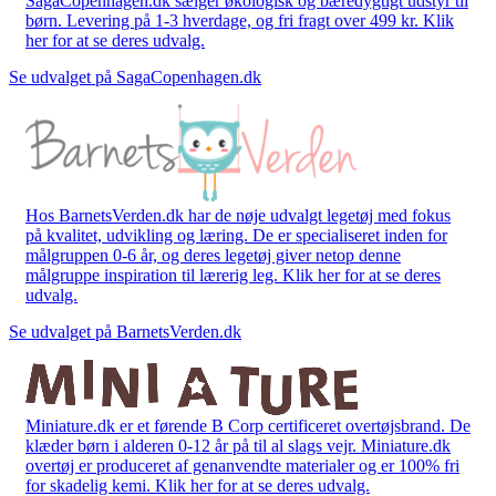
SagaCopenhagen.dk sælger økologisk og bæredygtigt udstyr til
børn. Levering på 1-3 hverdage, og fri fragt over 499 kr. Klik
her for at se deres udvalg.
Se udvalget på SagaCopenhagen.dk
Hos BarnetsVerden.dk har de nøje udvalgt legetøj med fokus
på kvalitet, udvikling og læring. De er specialiseret inden for
målgruppen 0-6 år, og deres legetøj giver netop denne
målgruppe inspiration til lærerig leg. Klik her for at se deres
udvalg.
Se udvalget på BarnetsVerden.dk
Miniature.dk er et førende B Corp certificeret overtøjsbrand. De
klæder børn i alderen 0-12 år på til al slags vejr. Miniature.dk
overtøj er produceret af genanvendte materialer og er 100% fri
for skadelig kemi. Klik her for at se deres udvalg.