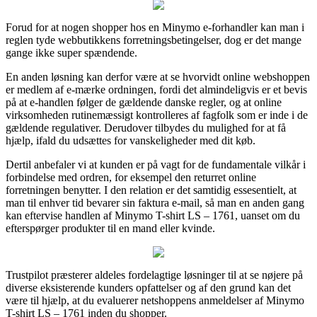
Forud for at nogen shopper hos en Minymo e-forhandler kan man i
reglen tyde webbutikkens forretningsbetingelser, dog er det mange
gange ikke super spændende.
En anden løsning kan derfor være at se hvorvidt online webshoppen
er medlem af e-mærke ordningen, fordi det almindeligvis er et bevis
på at e-handlen følger de gældende danske regler, og at online
virksomheden rutinemæssigt kontrolleres af fagfolk som er inde i de
gældende regulativer. Derudover tilbydes du mulighed for at få
hjælp, ifald du udsættes for vanskeligheder med dit køb.
Dertil anbefaler vi at kunden er på vagt for de fundamentale vilkår i
forbindelse med ordren, for eksempel den returret online
forretningen benytter. I den relation er det samtidig essesentielt, at
man til enhver tid bevarer sin faktura e-mail, så man en anden gang
kan eftervise handlen af Minymo T-shirt LS – 1761, uanset om du
efterspørger produkter til en mand eller kvinde.
Trustpilot præsterer aldeles fordelagtige løsninger til at se nøjere på
diverse eksisterende kunders opfattelser og af den grund kan det
være til hjælp, at du evaluerer netshoppens anmeldelser af Minymo
T-shirt LS – 1761 inden du shopper.