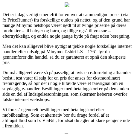
Det er i dag særligt smertefrit for enhver at sammenligne priser (via
fx PriceRunner) fra forskellige outlets på nettet, og af den grund har
mange Minymo netshops været nødt til at tvinge priserne på deres
produkter – til babyer og børn, og tillige også til voksne –
eftertrykkeligt, og endda nogle gange byde på fragt uden beregning.
Men det kan alligevel blive nyttigt at tjekke nogle forskellige internet
handler efter udsalg på Minymo T-shirt LS – 1761 før du
gennemfører din handel, så du er garanteret at opnå den skarpeste
pris.
Du må alligevel være så påpasselig, at hvis en e-forretning afhænder
bedst i test varer til salg for en pris der anses for ekstraordinært
fremragende, så bør det i nogle tilfælde være et faresignal om en
snydagtig e-handler. Bestillinger med betalingskort er på den anden
side en del af Indsigelsesordningen, som skærmer køberen overfor
falske internet webshops.
Vi foreslår generelt bestillinger med betalingskort eller
mobilbetaling. Som et alternativ bør du drage fordel af et
afdragstilbud som fx ViaBill, forudsat du agter at klare pengene ude
i fremtiden.