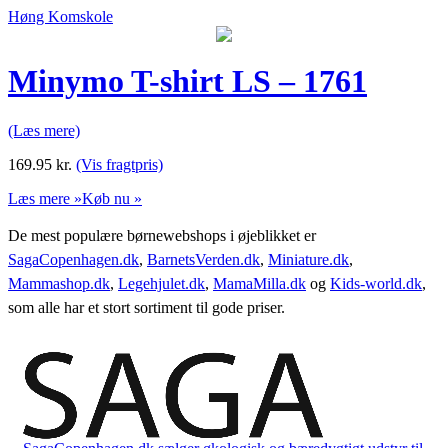
Høng Komskole
Minymo T-shirt LS – 1761
(Læs mere)
169.95
kr.
(Vis fragtpris)
Læs mere »
Køb nu »
De mest populære børnewebshops i øjeblikket er
SagaCopenhagen.dk
,
BarnetsVerden.dk
,
Miniature.dk
,
Mammashop.dk
,
Legehjulet.dk
,
MamaMilla.dk
og
Kids-world.dk
,
som alle har et stort sortiment til gode priser.