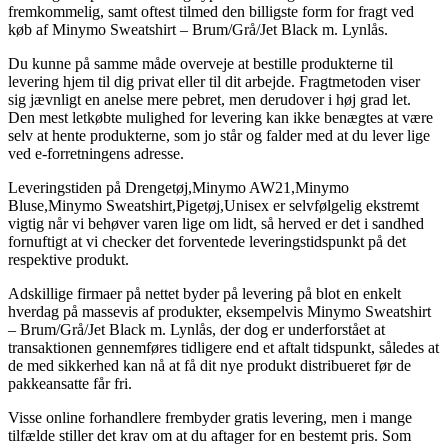
fremkommelig, samt oftest tilmed den billigste form for fragt ved
køb af Minymo Sweatshirt – Brum/Grå/Jet Black m. Lynlås.
Du kunne på samme måde overveje at bestille produkterne til
levering hjem til dig privat eller til dit arbejde. Fragtmetoden viser
sig jævnligt en anelse mere pebret, men derudover i høj grad let.
Den mest letkøbte mulighed for levering kan ikke benægtes at være
selv at hente produkterne, som jo står og falder med at du lever lige
ved e-forretningens adresse.
Leveringstiden på Drengetøj,Minymo AW21,Minymo
Bluse,Minymo Sweatshirt,Pigetøj,Unisex er selvfølgelig ekstremt
vigtig når vi behøver varen lige om lidt, så herved er det i sandhed
fornuftigt at vi checker det forventede leveringstidspunkt på det
respektive produkt.
Adskillige firmaer på nettet byder på levering på blot en enkelt
hverdag på massevis af produkter, eksempelvis Minymo Sweatshirt
– Brum/Grå/Jet Black m. Lynlås, der dog er underforstået at
transaktionen gennemføres tidligere end et aftalt tidspunkt, således at
de med sikkerhed kan nå at få dit nye produkt distribueret før de
pakkeansatte får fri.
Visse online forhandlere frembyder gratis levering, men i mange
tilfælde stiller det krav om at du aftager for en bestemt pris. Som