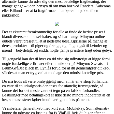
alternativ kunne du udse dig den mest betalelige fragtløsning, der
mange gange – uden hensyn til om man bor ved Randers, Aabenraa
eller Billund – er at få fragtfirmaet til at køre din pakke til en
pakkeshop.
Det er ekstremt fremkommeligt for alle at finde de bedste priser i
blandt diverse online selskaber, og så har mange Minymo online
outlets været presset til at at nedsætte udsalgspriserne på mange af
deres produkter – til piger og drenge, og tillige også til kvinder og
mænd – betydeligt, og endda nogle gange præstere fragt uden gebyr.
Til gengæld kan det til hver en tid vise sig udbytterigt at kigge forbi
nogle forskellige e-firmaer efter rabatkoder på Minymo Sweatshirt –
Brum/Grå/Jet Black m. Lynlås forud for at du gennemfører dit køb,
således at man er tryg ved at modtage den mindst kostelige pris.
Du må trods alt være omhyggelig med, at når en e-shop forhandler
en vare til en udsalgspris der anses for ufattelig fremragende, så
kunne det for det meste være et tegn på en falsk e-forhandler.
Bestillinger med betalingskort er ikke desto mindre indbefattet af en
lov, som assisterer køber imod uærlige outlets på nettet.
Vi anbefaler generelt køb med kort eller MobilePay. Som alternativ
kunne du udnytte en løsning fra fx ViaBill, hvis du higer efter at