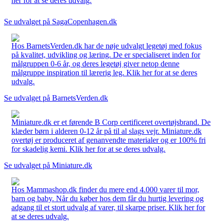
her for at se deres udvalg.
Se udvalget på SagaCopenhagen.dk
Hos BarnetsVerden.dk har de nøje udvalgt legetøj med fokus
på kvalitet, udvikling og læring. De er specialiseret inden for
målgruppen 0-6 år, og deres legetøj giver netop denne
målgruppe inspiration til lærerig leg. Klik her for at se deres
udvalg.
Se udvalget på BarnetsVerden.dk
Miniature.dk er et førende B Corp certificeret overtøjsbrand. De
klæder børn i alderen 0-12 år på til al slags vejr. Miniature.dk
overtøj er produceret af genanvendte materialer og er 100% fri
for skadelig kemi. Klik her for at se deres udvalg.
Se udvalget på Miniature.dk
Hos Mammashop.dk finder du mere end 4.000 varer til mor,
barn og baby. Når du køber hos dem får du hurtig levering og
adgang til et stort udvalg af varer, til skarpe priser. Klik her for
at se deres udvalg.