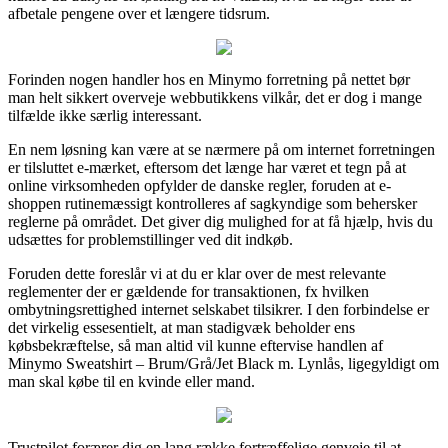
afbetale pengene over et længere tidsrum.
Forinden nogen handler hos en Minymo forretning på nettet bør
man helt sikkert overveje webbutikkens vilkår, det er dog i mange
tilfælde ikke særlig interessant.
En nem løsning kan være at se nærmere på om internet forretningen
er tilsluttet e-mærket, eftersom det længe har været et tegn på at
online virksomheden opfylder de danske regler, foruden at e-
shoppen rutinemæssigt kontrolleres af sagkyndige som behersker
reglerne på området. Det giver dig mulighed for at få hjælp, hvis du
udsættes for problemstillinger ved dit indkøb.
Foruden dette foreslår vi at du er klar over de mest relevante
reglementer der er gældende for transaktionen, fx hvilken
ombytningsrettighed internet selskabet tilsikrer. I den forbindelse er
det virkelig essesentielt, at man stadigvæk beholder ens
købsbekræftelse, så man altid vil kunne eftervise handlen af
Minymo Sweatshirt – Brum/Grå/Jet Black m. Lynlås, ligegyldigt om
man skal købe til en kvinde eller mand.
Trustpilot forærer dig en lang række fortræffelige genveje til at