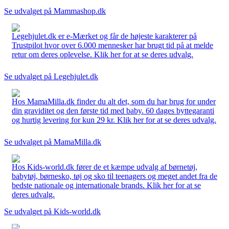
Se udvalget på Mammashop.dk
Legehjulet.dk er e-Mærket og får de højeste karakterer på
Trustpilot hvor over 6.000 mennesker har brugt tid på at melde
retur om deres oplevelse. Klik her for at se deres udvalg.
Se udvalget på Legehjulet.dk
Hos MamaMilla.dk finder du alt det, som du har brug for under
din graviditet og den første tid med baby. 60 dages byttegaranti
og hurtig levering for kun 29 kr. Klik her for at se deres udvalg.
Se udvalget på MamaMilla.dk
Hos Kids-world.dk fører de et kæmpe udvalg af børnetøj,
babytøj, børnesko, tøj og sko til teenagers og meget andet fra de
bedste nationale og internationale brands. Klik her for at se
deres udvalg.
Se udvalget på Kids-world.dk