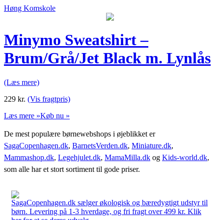
Høng Komskole
Minymo Sweatshirt –
Brum/Grå/Jet Black m. Lynlås
(Læs mere)
229
kr.
(Vis fragtpris)
Læs mere »
Køb nu »
De mest populære børnewebshops i øjeblikket er
SagaCopenhagen.dk
,
BarnetsVerden.dk
,
Miniature.dk
,
Mammashop.dk
,
Legehjulet.dk
,
MamaMilla.dk
og
Kids-world.dk
,
som alle har et stort sortiment til gode priser.
SagaCopenhagen.dk sælger økologisk og bæredygtigt udstyr til
børn. Levering på 1-3 hverdage, og fri fragt over 499 kr. Klik