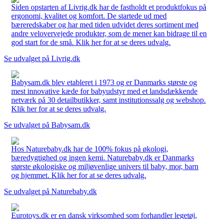
Siden opstarten af Livrig.dk har de fastholdt et produktfokus på
ergonomi, kvalitet og komfort. De startede ud med
bæreredskaber og har med tiden udvidet deres sortiment med
andre velovervejede produkter, som de mener kan bidrage til en
god start for de små. Klik her for at se deres udvalg.
Se udvalget på Livrig.dk
Babysam.dk blev etableret i 1973 og er Danmarks største og
mest innovative kæde for babyudstyr med et landsdækkende
netværk på 30 detailbutikker, samt institutionssalg og webshop.
Klik her for at se deres udvalg.
Se udvalget på Babysam.dk
Hos Naturebaby.dk har de 100% fokus på økologi,
bæredygtighed og ingen kemi. Naturebaby.dk er Danmarks
største økologiske og miljøvenlige univers til baby, mor, barn
og hjemmet. Klik her for at se deres udvalg.
Se udvalget på Naturebaby.dk
Eurotoys.dk er en dansk virksomhed som forhandler legetøj,