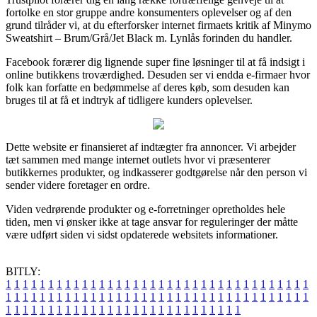
fortolke en stor gruppe andre konsumenters oplevelser og af den
grund tilråder vi, at du efterforsker internet firmaets kritik af Minymo
Sweatshirt – Brum/Grå/Jet Black m. Lynlås forinden du handler.
Facebook forærer dig lignende super fine løsninger til at få indsigt i
online butikkens troværdighed. Desuden ser vi endda e-firmaer hvor
folk kan forfatte en bedømmelse af deres køb, som desuden kan
bruges til at få et indtryk af tidligere kunders oplevelser.
Dette website er finansieret af indtægter fra annoncer. Vi arbejder
tæt sammen med mange internet outlets hvor vi præsenterer
butikkernes produkter, og indkasserer godtgørelse når den person vi
sender videre foretager en ordre.
Viden vedrørende produkter og e-forretninger opretholdes hele
tiden, men vi ønsker ikke at tage ansvar for reguleringer der måtte
være udført siden vi sidst opdaterede websitets informationer.
BITLY:
1
1
1
1
1
1
1
1
1
1
1
1
1
1
1
1
1
1
1
1
1
1
1
1
1
1
1
1
1
1
1
1
1
1
1
1
1
1
1
1
1
1
1
1
1
1
1
1
1
1
1
1
1
1
1
1
1
1
1
1
1
1
1
1
1
1
1
1
1
1
1
1
1
1
1
1
1
1
1
1
1
1
1
1
1
1
1
1
1
1
1
1
1
1
1
1
1
1
1
1