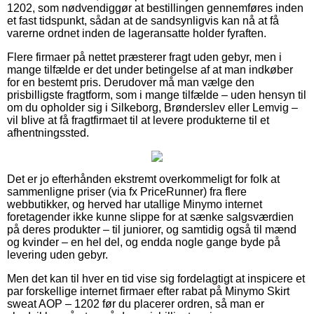
1202, som nødvendiggør at bestillingen gennemføres inden
et fast tidspunkt, sådan at de sandsynligvis kan nå at få
varerne ordnet inden de lageransatte holder fyraften.
Flere firmaer på nettet præsterer fragt uden gebyr, men i
mange tilfælde er det under betingelse af at man indkøber
for en bestemt pris. Derudover må man vælge den
prisbilligste fragtform, som i mange tilfælde – uden hensyn til
om du opholder sig i Silkeborg, Brønderslev eller Lemvig –
vil blive at få fragtfirmaet til at levere produkterne til et
afhentningssted.
Det er jo efterhånden ekstremt overkommeligt for folk at
sammenligne priser (via fx PriceRunner) fra flere
webbutikker, og herved har utallige Minymo internet
foretagender ikke kunne slippe for at sænke salgsværdien
på deres produkter – til juniorer, og samtidig også til mænd
og kvinder – en hel del, og endda nogle gange byde på
levering uden gebyr.
Men det kan til hver en tid vise sig fordelagtigt at inspicere et
par forskellige internet firmaer efter rabat på Minymo Skirt
sweat AOP – 1202 før du placerer ordren, så man er