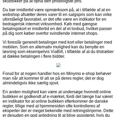
skudsikker på at opnå den prisbilligste pris.
Du bør imidlertid være opmærksom på, at i tilfælde af at en
webshop afsætter deres varer til en salgspris som kan virke
uforståeligt favorabel, er det ofte være en indikator for en
bedragerisk internet virksomhed. Køb med gængse
betalingskort er imidlertid en del af et lovbud, hvilket passer
på dig som køber overfor svindlende internet shops.
Vi foreslår generelt betalinger med kort eller betalinger med
mobilen. Som en alternativ mulighed kan du benytte en
løsning som eksempelvis ViaBill, i tilfælde af at du tilstræber
at dække betalingen i flere bidder.
Forud for at nogen handler hos en Minymo e-shop behøver
man når alt kommer til alt se på deres regler, det er dog
almindeligvis ikke særlig sjovt.
En anden mulighed kan være at undersøge hvorvidt online
butikken er godkendt af e-mærket, fordi det længe har været
en indikator for at online butikken efterkommer de danske
regler, tillige med at hjemmesiden ofte kontrolleres af
eksperter der er meget bekendte med retningslinjerne. Dette
er desuden en god anledning til at blive assisteret, hvis du