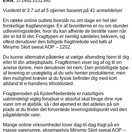
EAN:
5714625351540
Vurderet til
3.7
ud af 5 stjerner baseret på
41
anmeldelser
En række online outlets foreslår nu om dage en hel del
forskellige fragtløsninger. En af favoritterne er nu om stunder
udleveringssteder, hvor du kan afhente de bestilte varer når
der er tid til det. Fragttypen er nemlig særdeles bekvem, og
oftest derudover den billigste fragtmetode ved køb af
Minymo Skirt sweat AOP – 1202.
Du kunne alternativt påtænke at vælge afsending hjem til dig
eller til din arbejdsplads. Fragtformen viser sig af og til en
anelse dyrere, men derudover ret nem. Den prisbilligste type
af levering er unægtelig at du selv henter produkterne, men
den mulighed kræver at du fysisk befinder dig med kort
afstand til e-handlens tilholdssted.
Fragtperioden på Kjoler/Nederdele er naturligvis
ualmindeligt vigtig forudsat vi absolut skal bruge dine nye
varer om et øjeblik, så i det øjemed er det aldeles på sin
plads at du finder det forventede leveringstidspunkt ved den
pågældende vare.
Mange online virksomheder lover dag-til-dag fragt på en
masse varenumre, eksempelvis Minymo Skirt sweat AOP –