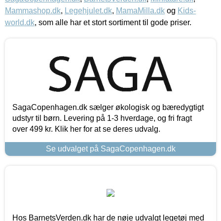
Mammashop.dk
,
Legehjulet.dk
,
MamaMilla.dk
og
Kids-
world.dk
, som alle har et stort sortiment til gode priser.
SagaCopenhagen.dk sælger økologisk og bæredygtigt
udstyr til børn. Levering på 1-3 hverdage, og fri fragt
over 499 kr. Klik her for at se deres udvalg.
Se udvalget på SagaCopenhagen.dk
Hos BarnetsVerden.dk har de nøje udvalgt legetøj med