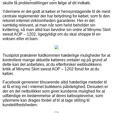
skulle få problemstillinger som følge af dit indkøb.
Ydermere er det godt at køber er hensynstagende til de mest
centrale reglementer der har betydning for købet, som fx den
returret internet virksomheden garanterer. Her er det
samtidig relevant, at man når som helst beholder sin
kvittering, så man altid kan bevidne sin ordre af Minymo Skirt
sweat AOP – 1202, ligegyldigt om du skal shoppe til en
voksen eller et barn.
Trustpilot præsterer fuldkommen hæderlige muligheder for at
kontrollere mange aktuelle køberes omtaler og på grund af
dette kan det anbefales, at du efterforsker webbutikkens
kritik af Minymo Skirt sweat AOP – 1202 forud for at du
køber.
Facebook genererer tilsvarende altid hæderlige metoder til
at få et kig ind i internet butikkens pålidelighed. Desuden er
der en del netbutikker som giver kunderne mulighed for at
udfærdige en bedømmelse af deres købsoplevelse, som
ydermere kan drages fordel af til at tage stilling til
kundetilfredsheden.