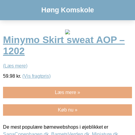
Høng Komskole
Minymo Skirt sweat AOP –
1202
(Læs mere)
59.98
kr.
(Vis fragtpris)
Læs mere »
Køb nu »
De mest populære børnewebshops i øjeblikket er
SagaCopenhagen.dk
,
BarnetsVerden.dk
,
Miniature.dk
,