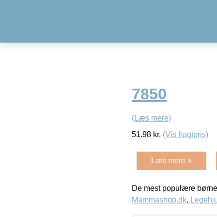
7850
(Læs mere)
51.98
kr.
(Vis fragtpris)
Læs mere »
De mest populære børne
Mammashop.dk
,
Legehju