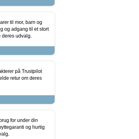
er til mor, barn og
 og adgang til et stort
se deres udvalg.
kterer på Trustpilot
elde retur om deres
brug for under din
yttegaranti og hurtig
valg.