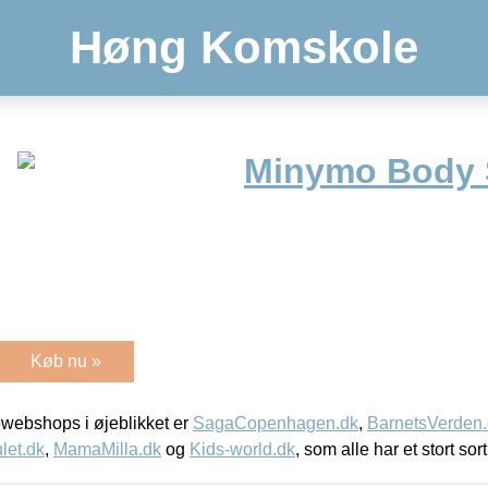
Høng Komskole
Minymo Body 
Køb nu »
webshops i øjeblikket er
SagaCopenhagen.dk
,
BarnetsVerden
let.dk
,
MamaMilla.dk
og
Kids-world.dk
, som alle har et stort sor