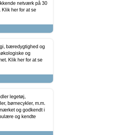
ækkende netværk på 30
Klik her for at se
gi, bæredygtighed og
 økologiske og
t. Klik her for at se
ler legetøj,
r, børnecykler, m.m.
-mærket og godkendt i
opulære og kendte