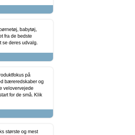
ørnetøj, babytøj,
t fra de bedste
at se deres udvalg.
produktfokus på
med bæreredskaber og
e velovervejede
tart for de små. Klik
ks største og mest