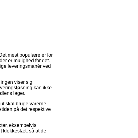
 Det mest populære er for
 der er mulighed for det.
lige leveringsmanér ved
ningen viser sig
everingsløsning kan ikke
dlens lager.
lut skal bruge varerne
gstiden på det respektive
kter, eksempelvis
t klokkeslæt, så at de