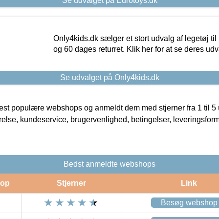
Se udvalget på Eurotoys.dk
Only4kids.dk sælger et stort udvalg af legetøj til
og 60 dages returret. Klik her for at se deres udv
Se udvalget på Only4kids.dk
t populære webshops og anmeldt dem med stjerner fra 1 til 5 ud
rrelse, kundeservice, brugervenlighed, betingelser, leveringsfor
Bedst anmeldte webshops
op
Stjerner
Link
Besøg webshop