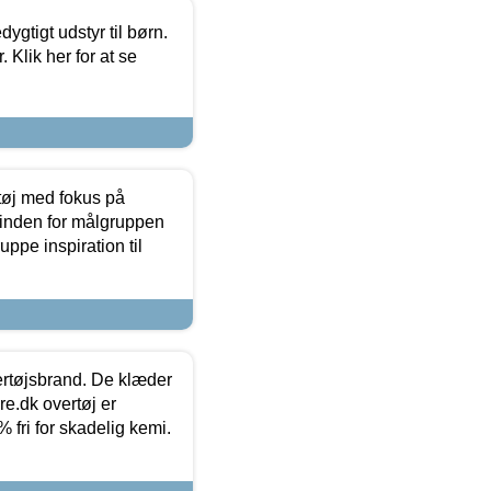
tigt udstyr til børn.
 Klik her for at se
tøj med fokus på
t inden for målgruppen
ppe inspiration til
vertøjsbrand. De klæder
ure.dk overtøj er
fri for skadelig kemi.