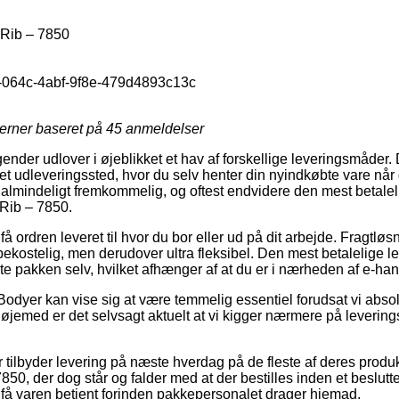
Rib – 7850
-064c-4abf-9f8e-479d4893c13c
jerner baseret på
45
anmeldelser
gender udlover i øjeblikket et hav af forskellige leveringsmåder.
il et udleveringssted, hvor du selv henter din nyindkøbte vare når
ualmindeligt fremkommelig, og oftest endvidere den mest betale
Rib – 7850.
få ordren leveret til hvor du bor eller ud på dit arbejde. Fragtløs
bekostelig, men derudover ultra fleksibel. Den mest betalelige l
e pakken selv, hvilket afhænger af at du er i nærheden af e-han
Bodyer kan vise sig at være temmelig essentiel forudsat vi abso
det øjemed er det selvsagt aktuelt at vi kigger nærmere på leverin
 tilbyder levering på næste hverdag på de fleste af deres produ
, der dog står og falder med at der bestilles inden et beslutte
få varen betjent forinden pakkepersonalet drager hjemad.