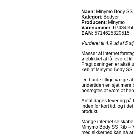
Navn:
Minymo Body SS 
Kategori:
Bodyer
Producent:
Minymo
Varenummer:
07434ebf
EAN:
5714625320515
Vurderet til
4.9
ud af 5 st
Masser af internet foreta
øjeblikket at få leveret t
Fragtløsningen er altså 
køb af Minymo Body SS 
Du burde tillige vælge at 
undertiden en sjat mere 
benægtes at være at hent
Antal dages levering på 
inden for kort tid, og i 
produkt.
Mange internet selskaber
Minymo Body SS Rib – 7850
med sikkerhed kan nå at 