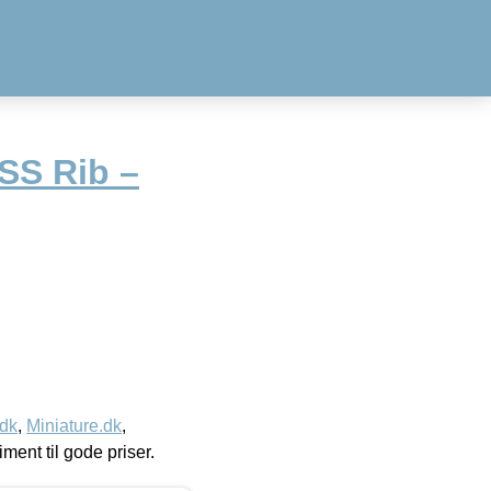
SS Rib –
.dk
,
Miniature.dk
,
timent til gode priser.