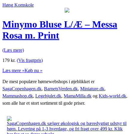
Høng Komskole
Minymo Bluse L/Æ – Messa
Rosa m. Print
(Læs mere)
179
kr.
(Vis fragtpris)
Læs mere »
Køb nu »
De mest populære børnewebshops i øjeblikket er
SagaCopenhagen.dk
,
BarnetsVerden.dk
,
Miniature.dk
,
Mammashop.dk
,
Legehjulet.dk
,
MamaMilla.dk
og
Kids-world.dk
,
som alle har et stort sortiment til gode priser.
SagaCopenhagen.dk sælger økologisk og bæredygtigt udstyr til
børn. Levering på 1-3 hverdage, og fri fragt over 499 kr. Klik