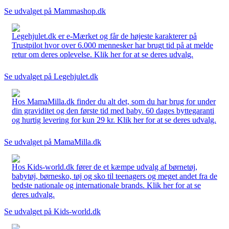
Se udvalget på Mammashop.dk
Legehjulet.dk er e-Mærket og får de højeste karakterer på
Trustpilot hvor over 6.000 mennesker har brugt tid på at melde
retur om deres oplevelse. Klik her for at se deres udvalg.
Se udvalget på Legehjulet.dk
Hos MamaMilla.dk finder du alt det, som du har brug for under
din graviditet og den første tid med baby. 60 dages byttegaranti
og hurtig levering for kun 29 kr. Klik her for at se deres udvalg.
Se udvalget på MamaMilla.dk
Hos Kids-world.dk fører de et kæmpe udvalg af børnetøj,
babytøj, børnesko, tøj og sko til teenagers og meget andet fra de
bedste nationale og internationale brands. Klik her for at se
deres udvalg.
Se udvalget på Kids-world.dk