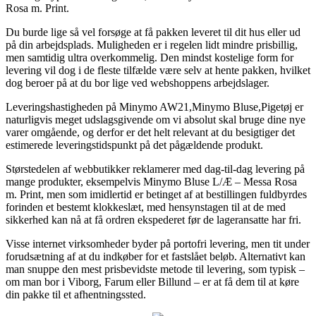
Rosa m. Print.
Du burde lige så vel forsøge at få pakken leveret til dit hus eller ud
på din arbejdsplads. Muligheden er i regelen lidt mindre prisbillig,
men samtidig ultra overkommelig. Den mindst kostelige form for
levering vil dog i de fleste tilfælde være selv at hente pakken, hvilket
dog beroer på at du bor lige ved webshoppens arbejdslager.
Leveringshastigheden på Minymo AW21,Minymo Bluse,Pigetøj er
naturligvis meget udslagsgivende om vi absolut skal bruge dine nye
varer omgående, og derfor er det helt relevant at du besigtiger det
estimerede leveringstidspunkt på det pågældende produkt.
Størstedelen af webbutikker reklamerer med dag-til-dag levering på
mange produkter, eksempelvis Minymo Bluse L/Æ – Messa Rosa
m. Print, men som imidlertid er betinget af at bestillingen fuldbyrdes
forinden et bestemt klokkeslæt, med hensynstagen til at de med
sikkerhed kan nå at få ordren ekspederet før de lageransatte har fri.
Visse internet virksomheder byder på portofri levering, men tit under
forudsætning af at du indkøber for et fastslået beløb. Alternativt kan
man snuppe den mest prisbevidste metode til levering, som typisk –
om man bor i Viborg, Farum eller Billund – er at få dem til at køre
din pakke til et afhentningssted.