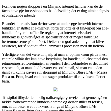
Forinden nogen shopper i en Minymo internet handler kan de de
facto have øje for e-shoppens handelsvilkår, det er dog almindeligvis
et omfattende arbejde.
Et andet alternativ kan derfor være at undersøge hvorvidt internet
butikken er støttet af e-mærket, fordi det ofte er et fingerpeg om at e-
handlen følger de officielle regler, og at internet selskabet
rutinemæssigt overvåges af specialister der er meget fortrolige
bestemmelserne på området. Dette er en god anledning til at blive
assisteret, for så vidt du får dilemmaer i processen med dit indkøb.
Yderligere kan det være til hjælp at man er opmærksom på de mest
centrale vilkår der kan have betydning for handlen, til eksempel den
returneringsret forretningen anvender. I den forbindelse er det tilmed
essesentielt, at man altid bevarer ens ordremail, så man en anden
gang vil kunne påvise sin shopping af Minymo Bluse L/Æ – Messa
Rosa m. Print, hvad end man søger produkter til en voksen eller et
barn.
Trustpilot tilbyder temmelig uafhængige genveje til at gennemgå en
række forhenværende kunders domme og derfor stiller vi forslag
om, at du beser webbutikkens ratings af Minymo Bluse L/Æ –
Messa Rosa m. Print før du placerer din ordre.