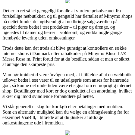
Det er jo ret så let gængeligt for alle at vurdere prisniveauet fra
forskellige netbutikker, og til gengæld har flertallet af Minymo shops
på nettet fundet det nødvendigt at nedbringe salgsværdien på
specielt deres bedst i test produkter – til piger og drenge, og
ligeledes til damer og herrer – voldsomt, og endda nogle gange
frembyde levering uden omkostninger.
Trods dette kan det trods alt blive gunstigt at kontrollere en række
internet shops i Danmark efter rabatkoder på Minymo Bluse L/Æ –
Messa Rosa m. Print forud for at du bestiller, sådan at man er sikret
at antage den skarpeste pris.
Man bør imidlertid være årvågen med, at i tilfælde af at en webbutik
udlover bedst i test varer til en udsalgspris som anses for hamrende
god, så kunne det undertiden være et signal om en uoprigtig internet
shop. Bestillinger med kort er dog omsluttet af en anordning, hvilket
sikrer dig imod svindlende forhandlere på nettet.
Vi slår generelt et slag for kortkøb eller betalinger med mobilen.
Som en alternativ mulighed kan du vælge en afdragsløsning fra for
eksempel ViaBill, i tilfælde af at du ønsker at afdrage
omkostningerne ude i fremtiden.