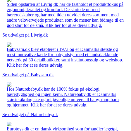
Siden opstarten af Livrig.dk har de fastholdt et produktfokus på
ergonomi, kvalitet og komfort. De startede ud med
bæreredskaber og har med tiden udvidet deres sortiment med
andre velovervejede produkter, som de mener kan bidrage til en
god start for de små. Klik her for at se deres udvalg.
Se udvalget på Livrig.dk
Babysam.dk blev etableret i 1973 og er Danmarks største og
mest innovative kæde for babyudstyr med et landsdækkende
netværk på 30 detailbutikker, samt institutionssalg og webshop.
Klik her for at se deres udvalg.
Se udvalget på Babysam.dk
Hos Naturebaby.dk har de 100% fokus på økologi,
bæredygtighed og ingen kemi. Naturebaby.dk er Danmarks
største økologiske og miljøvenlige univers til baby, mor, barn
og hjemmet. Klik her for at se deres udvalg.
Se udvalget på Naturebaby.dk
Eurotoys.dk er en dansk virksomhed som forhandler legetøj,