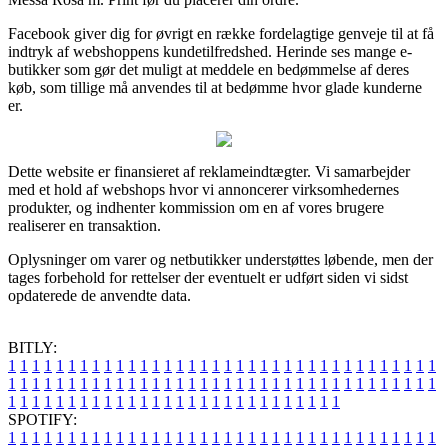
Facebook giver dig for øvrigt en række fordelagtige genveje til at få
indtryk af webshoppens kundetilfredshed. Herinde ses mange e-
butikker som gør det muligt at meddele en bedømmelse af deres
køb, som tillige må anvendes til at bedømme hvor glade kunderne
er.
Dette website er finansieret af reklameindtægter. Vi samarbejder
med et hold af webshops hvor vi annoncerer virksomhedernes
produkter, og indhenter kommission om en af vores brugere
realiserer en transaktion.
Oplysninger om varer og netbutikker understøttes løbende, men der
tages forbehold for rettelser der eventuelt er udført siden vi sidst
opdaterede de anvendte data.
BITLY:
1
1
1
1
1
1
1
1
1
1
1
1
1
1
1
1
1
1
1
1
1
1
1
1
1
1
1
1
1
1
1
1
1
1
1
1
1
1
1
1
1
1
1
1
1
1
1
1
1
1
1
1
1
1
1
1
1
1
1
1
1
1
1
1
1
1
1
1
1
1
1
1
1
1
1
1
1
1
1
1
1
1
1
1
1
1
1
1
1
1
1
1
1
1
1
1
1
1
1
1
SPOTIFY:
1
1
1
1
1
1
1
1
1
1
1
1
1
1
1
1
1
1
1
1
1
1
1
1
1
1
1
1
1
1
1
1
1
1
1
1