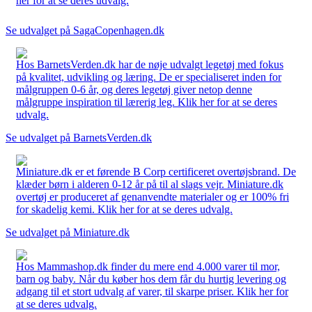
her for at se deres udvalg.
Se udvalget på SagaCopenhagen.dk
Hos BarnetsVerden.dk har de nøje udvalgt legetøj med fokus
på kvalitet, udvikling og læring. De er specialiseret inden for
målgruppen 0-6 år, og deres legetøj giver netop denne
målgruppe inspiration til lærerig leg. Klik her for at se deres
udvalg.
Se udvalget på BarnetsVerden.dk
Miniature.dk er et førende B Corp certificeret overtøjsbrand. De
klæder børn i alderen 0-12 år på til al slags vejr. Miniature.dk
overtøj er produceret af genanvendte materialer og er 100% fri
for skadelig kemi. Klik her for at se deres udvalg.
Se udvalget på Miniature.dk
Hos Mammashop.dk finder du mere end 4.000 varer til mor,
barn og baby. Når du køber hos dem får du hurtig levering og
adgang til et stort udvalg af varer, til skarpe priser. Klik her for
at se deres udvalg.