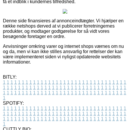
få et indblik i kundernes tilfredshed.
Denne side finansieres af annonceindtægter. Vi hjælper en
række netshops derved at vi publicerer forretningernes
produkter, og modtager godtgørelse for så vidt vores
besøgende foretager en ordre.
Anvisninger omkring varer og internet shops værnes om nu
og da, men vi kan ikke stilles ansvarlig for rettelser der kan
være implementeret siden vi nyligst opdaterede websitets
informationer.
BITLY:
1
1
1
1
1
1
1
1
1
1
1
1
1
1
1
1
1
1
1
1
1
1
1
1
1
1
1
1
1
1
1
1
1
1
1
1
1
1
1
1
1
1
1
1
1
1
1
1
1
1
1
1
1
1
1
1
1
1
1
1
1
1
1
1
1
1
1
1
1
1
1
1
1
1
1
1
1
1
1
1
1
1
1
1
1
1
1
1
1
1
1
1
1
1
1
1
1
1
1
1
SPOTIFY:
1
1
1
1
1
1
1
1
1
1
1
1
1
1
1
1
1
1
1
1
1
1
1
1
1
1
1
1
1
1
1
1
1
1
1
1
1
1
1
1
1
1
1
1
1
1
1
1
1
1
1
1
1
1
1
1
1
1
1
1
1
1
1
1
1
1
1
1
1
1
1
1
1
1
1
1
1
1
1
1
1
1
1
1
1
1
1
1
1
1
1
1
1
1
1
1
1
1
1
1
CUTTLY BIO: