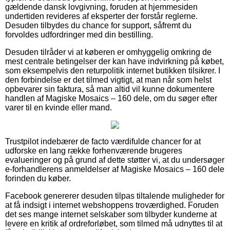
gældende dansk lovgivning, foruden at hjemmesiden
undertiden revideres af eksperter der forstår reglerne.
Desuden tilbydes du chance for support, såfremt du
forvoldes udfordringer med din bestilling.
Desuden tilråder vi at køberen er omhyggelig omkring de
mest centrale betingelser der kan have indvirkning på købet,
som eksempelvis den returpolitik internet butikken tilsikrer. I
den forbindelse er det tilmed vigtigt, at man når som helst
opbevarer sin faktura, så man altid vil kunne dokumentere
handlen af Magiske Mosaics – 160 dele, om du søger efter
varer til en kvinde eller mand.
Trustpilot indebærer de facto værdifulde chancer for at
udforske en lang række forhenværende brugeres
evalueringer og på grund af dette støtter vi, at du undersøger
e-forhandlerens anmeldelser af Magiske Mosaics – 160 dele
forinden du køber.
Facebook genererer desuden tilpas tiltalende muligheder for
at få indsigt i internet webshoppens troværdighed. Foruden
det ses mange internet selskaber som tilbyder kunderne at
levere en kritik af ordreforløbet, som tilmed må udnyttes til at