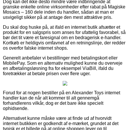
Dog kan det ikke desto mindre være indbringende at
granske enkelte online virksomheder efter rabat på Magiske
Mosaics – 160 dele inden du handler, sådan at man er
usvigeligt sikker på at antage den mest attraktive pris.
Du skal dog huske på, at ifald en internet butik afsætter et
produkt for en salgspris som anses for ufattelig favorabel, så
bør det tit være et faresignal om en bedragerisk e-handler.
Kortkøb er heldigvis omfavnet af en retningslinje, der redder
os overfor falske internet shops.
Generelt anbefaler vi bestillinger med betalingskort eller
MobilePay. Som en alternativ mulighed kunne du overveje
en afbetalingsløsning fra for eksempel ViaBill, ifald du
foretrækker at betale prisen over flere uger.
Forud for at nogen bestiller på en Alexander Toys internet
handler kan de når alt kommer til alt gennemgå
forhandlerens vilkår, dog er det bare ikke specielt
ophidsende.
Alternativet kunne måske være at finde ud af hvorvidt
internet butikken er godkendt af e-mærket, grundet at det
typisk er et billede på at online shoppen lever op til