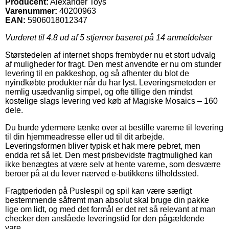
Producent:
Alexander Toys
Varenummer:
40200963
EAN:
5906018012347
Vurderet til
4.8
ud af 5 stjerner baseret på
14
anmeldelser
Størstedelen af internet shops frembyder nu et stort udvalg
af muligheder for fragt. Den mest anvendte er nu om stunder
levering til en pakkeshop, og så afhenter du blot de
nyindkøbte produkter når du har lyst. Leveringsmetoden er
nemlig usædvanlig simpel, og ofte tillige den mindst
kostelige slags levering ved køb af Magiske Mosaics – 160
dele.
Du burde ydermere tænke over at bestille varerne til levering
til din hjemmeadresse eller ud til dit arbejde.
Leveringsformen bliver typisk et hak mere pebret, men
endda ret så let. Den mest prisbevidste fragtmulighed kan
ikke benægtes at være selv at hente varerne, som desværre
beroer på at du lever nærved e-butikkens tilholdssted.
Fragtperioden på Puslespil og spil kan være særligt
bestemmende såfremt man absolut skal bruge din pakke
lige om lidt, og med det formål er det ret så relevant at man
checker den anslåede leveringstid for den pågældende
vare.