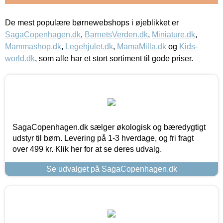
De mest populære børnewebshops i øjeblikket er
SagaCopenhagen.dk
,
BarnetsVerden.dk
,
Miniature.dk
,
Mammashop.dk
,
Legehjulet.dk
,
MamaMilla.dk
og
Kids-
world.dk
, som alle har et stort sortiment til gode priser.
SagaCopenhagen.dk sælger økologisk og bæredygtigt
udstyr til børn. Levering på 1-3 hverdage, og fri fragt
over 499 kr. Klik her for at se deres udvalg.
Se udvalget på SagaCopenhagen.dk