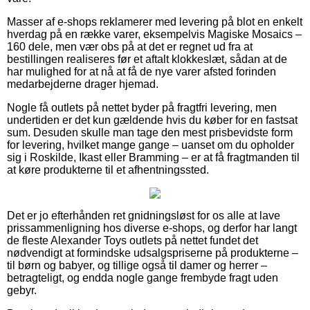
Masser af e-shops reklamerer med levering på blot en enkelt
hverdag på en række varer, eksempelvis Magiske Mosaics –
160 dele, men vær obs på at det er regnet ud fra at
bestillingen realiseres før et aftalt klokkeslæt, sådan at de
har mulighed for at nå at få de nye varer afsted forinden
medarbejderne drager hjemad.
Nogle få outlets på nettet byder på fragtfri levering, men
undertiden er det kun gældende hvis du køber for en fastsat
sum. Desuden skulle man tage den mest prisbevidste form
for levering, hvilket mange gange – uanset om du opholder
sig i Roskilde, Ikast eller Bramming – er at få fragtmanden til
at køre produkterne til et afhentningssted.
Det er jo efterhånden ret gnidningsløst for os alle at lave
prissammenligning hos diverse e-shops, og derfor har langt
de fleste Alexander Toys outlets på nettet fundet det
nødvendigt at formindske udsalgspriserne på produkterne –
til børn og babyer, og tillige også til damer og herrer –
betragteligt, og endda nogle gange frembyde fragt uden
gebyr.