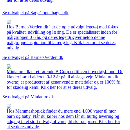
her for at se deres udvalg.
Se udvalget på SagaCopenhagen.dk
Hos BarnetsVerden.dk har de nøje udvalgt legetøj med fokus
på kvalitet, udvikling og læring. De er specialiseret inden for
målgruppen 0-6 år, og deres legetøj giver netop denne
målgruppe inspiration til lærerig leg. Klik her for at se deres
udvalg.
Se udvalget på BarnetsVerden.dk
Miniature.dk er et førende B Corp certificeret overtøjsbrand. De
klæder børn i alderen 0-12 år på til al slags vejr. Miniature.dk
overtøj er produceret af genanvendte materialer og er 100% fri
for skadelig kemi. Klik her for at se deres udvalg.
Se udvalget på Miniature.dk
Hos Mammashop.dk finder du mere end 4.000 varer til mor,
barn og baby. Når du køber hos dem får du hurtig levering og
adgang til et stort udvalg af varer, til skarpe priser. Klik her for
at se deres udvalg.