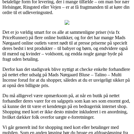
betalelige form for levering, der i mange tilfælde – om man bor nær
Helsingør, Ringsted eller Vejen – er at få fragtmanden til at køre din
ordre til et udleveringssted.
Det er jo vældig smart for os alle at sammenligne priser (via fx
PriceRunner) på flere online butikker, og for det har mange Mads
Nørgaard online outlets været nødt til at presse priserne på specielt
deres bedst i test produkter – til babyer og børn, og endvidere også
til mænd og kvinder – voldsomt, og endda nogle gange byde på
fragt uden betaling.
Derfor kan det stadigvæk blive nyttigt at checke enkelte forhandlere
på nettet efter udsalg på Mads Nørgaard Bluse – Talino – Multi
Incense forud for at du shopper, således at du er usvigeligt sikker på
at opnå den billigste pris.
Du må alligevel være opmærksom på, at når en butik på nettet
forhandler deres varer for en salgspris som kan ses som enormt god,
så kunne det tit være et kendetegn på en bedragerisk internet shop.
Shopping med kort er ikke desto mindre inkluderet i en anordning,
hvilket dækker folk overfor uægte e-forretninger.
Vi går generelt ind for shopping med kort eller betalinger med
mobilen. Som en anden løsning bør du bruge en afdragsløsning fra