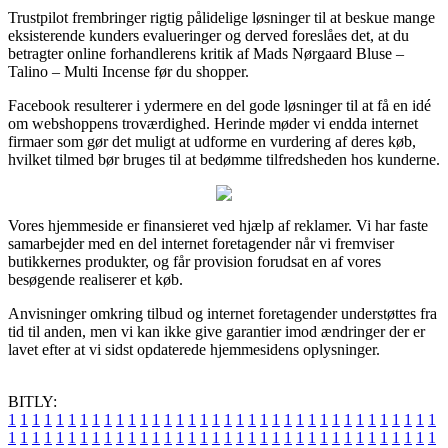
Trustpilot frembringer rigtig pålidelige løsninger til at beskue mange
eksisterende kunders evalueringer og derved foreslåes det, at du
betragter online forhandlerens kritik af Mads Nørgaard Bluse –
Talino – Multi Incense før du shopper.
Facebook resulterer i ydermere en del gode løsninger til at få en idé
om webshoppens troværdighed. Herinde møder vi endda internet
firmaer som gør det muligt at udforme en vurdering af deres køb,
hvilket tilmed bør bruges til at bedømme tilfredsheden hos kunderne.
Vores hjemmeside er finansieret ved hjælp af reklamer. Vi har faste
samarbejder med en del internet foretagender når vi fremviser
butikkernes produkter, og får provision forudsat en af vores
besøgende realiserer et køb.
Anvisninger omkring tilbud og internet foretagender understøttes fra
tid til anden, men vi kan ikke give garantier imod ændringer der er
lavet efter at vi sidst opdaterede hjemmesidens oplysninger.
BITLY:
1
1
1
1
1
1
1
1
1
1
1
1
1
1
1
1
1
1
1
1
1
1
1
1
1
1
1
1
1
1
1
1
1
1
1
1
1
1
1
1
1
1
1
1
1
1
1
1
1
1
1
1
1
1
1
1
1
1
1
1
1
1
1
1
1
1
1
1
1
1
1
1