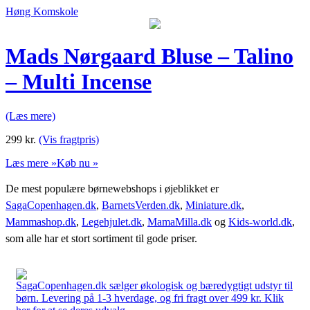
Høng Komskole
Mads Nørgaard Bluse – Talino
– Multi Incense
(Læs mere)
299
kr.
(Vis fragtpris)
Læs mere »
Køb nu »
De mest populære børnewebshops i øjeblikket er
SagaCopenhagen.dk
,
BarnetsVerden.dk
,
Miniature.dk
,
Mammashop.dk
,
Legehjulet.dk
,
MamaMilla.dk
og
Kids-world.dk
,
som alle har et stort sortiment til gode priser.
SagaCopenhagen.dk sælger økologisk og bæredygtigt udstyr til
børn. Levering på 1-3 hverdage, og fri fragt over 499 kr. Klik