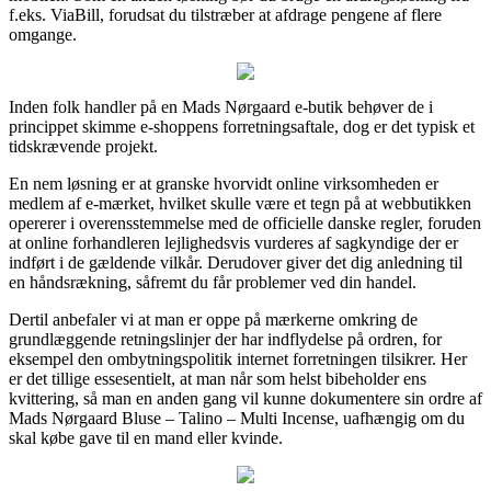
f.eks. ViaBill, forudsat du tilstræber at afdrage pengene af flere
omgange.
Inden folk handler på en Mads Nørgaard e-butik behøver de i
princippet skimme e-shoppens forretningsaftale, dog er det typisk et
tidskrævende projekt.
En nem løsning er at granske hvorvidt online virksomheden er
medlem af e-mærket, hvilket skulle være et tegn på at webbutikken
opererer i overensstemmelse med de officielle danske regler, foruden
at online forhandleren lejlighedsvis vurderes af sagkyndige der er
indført i de gældende vilkår. Derudover giver det dig anledning til
en håndsrækning, såfremt du får problemer ved din handel.
Dertil anbefaler vi at man er oppe på mærkerne omkring de
grundlæggende retningslinjer der har indflydelse på ordren, for
eksempel den ombytningspolitik internet forretningen tilsikrer. Her
er det tillige essesentielt, at man når som helst bibeholder ens
kvittering, så man en anden gang vil kunne dokumentere sin ordre af
Mads Nørgaard Bluse – Talino – Multi Incense, uafhængig om du
skal købe gave til en mand eller kvinde.