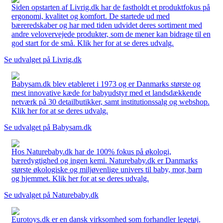
Siden opstarten af Livrig.dk har de fastholdt et produktfokus på
ergonomi, kvalitet og komfort. De startede ud med
bæreredskaber og har med tiden udvidet deres sortiment med
andre velovervejede produkter, som de mener kan bidrage til en
god start for de små. Klik her for at se deres udvalg.
Se udvalget på Livrig.dk
Babysam.dk blev etableret i 1973 og er Danmarks største og
mest innovative kæde for babyudstyr med et landsdækkende
netværk på 30 detailbutikker, samt institutionssalg og webshop.
Klik her for at se deres udvalg.
Se udvalget på Babysam.dk
Hos Naturebaby.dk har de 100% fokus på økologi,
bæredygtighed og ingen kemi. Naturebaby.dk er Danmarks
største økologiske og miljøvenlige univers til baby, mor, barn
og hjemmet. Klik her for at se deres udvalg.
Se udvalget på Naturebaby.dk
Eurotoys.dk er en dansk virksomhed som forhandler legetøj,