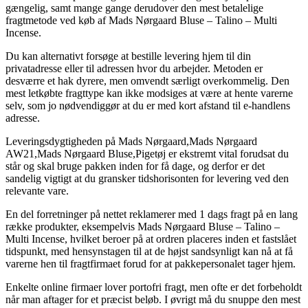
gængelig, samt mange gange derudover den mest betalelige
fragtmetode ved køb af Mads Nørgaard Bluse – Talino – Multi
Incense.
Du kan alternativt forsøge at bestille levering hjem til din
privatadresse eller til adressen hvor du arbejder. Metoden er
desværre et hak dyrere, men omvendt særligt overkommelig. Den
mest letkøbte fragttype kan ikke modsiges at være at hente varerne
selv, som jo nødvendiggør at du er med kort afstand til e-handlens
adresse.
Leveringsdygtigheden på Mads Nørgaard,Mads Nørgaard
AW21,Mads Nørgaard Bluse,Pigetøj er ekstremt vital forudsat du
står og skal bruge pakken inden for få dage, og derfor er det
sandelig vigtigt at du gransker tidshorisonten for levering ved den
relevante vare.
En del forretninger på nettet reklamerer med 1 dags fragt på en lang
række produkter, eksempelvis Mads Nørgaard Bluse – Talino –
Multi Incense, hvilket beroer på at ordren placeres inden et fastslået
tidspunkt, med hensynstagen til at de højst sandsynligt kan nå at få
varerne hen til fragtfirmaet forud for at pakkepersonalet tager hjem.
Enkelte online firmaer lover portofri fragt, men ofte er det forbeholdt
når man aftager for et præcist beløb. I øvrigt må du snuppe den mest