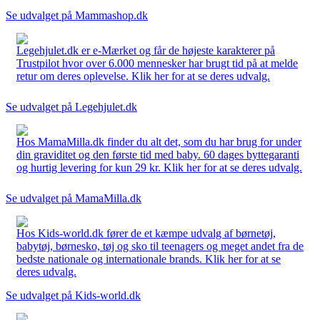
Se udvalget på Mammashop.dk
Legehjulet.dk er e-Mærket og får de højeste karakterer på
Trustpilot hvor over 6.000 mennesker har brugt tid på at melde
retur om deres oplevelse. Klik her for at se deres udvalg.
Se udvalget på Legehjulet.dk
Hos MamaMilla.dk finder du alt det, som du har brug for under
din graviditet og den første tid med baby. 60 dages byttegaranti
og hurtig levering for kun 29 kr. Klik her for at se deres udvalg.
Se udvalget på MamaMilla.dk
Hos Kids-world.dk fører de et kæmpe udvalg af børnetøj,
babytøj, børnesko, tøj og sko til teenagers og meget andet fra de
bedste nationale og internationale brands. Klik her for at se
deres udvalg.
Se udvalget på Kids-world.dk