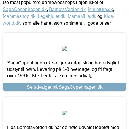
De mest populære børnewebshops i øjeblikket er
SagaCopenhagen.dk
,
BarnetsVerden.dk
,
Miniature.dk
,
Mammashop.dk
,
Legehjulet.dk
,
MamaMilla.dk
og
Kids-
world.dk
, som alle har et stort sortiment til gode priser.
SagaCopenhagen.dk sælger økologisk og bæredygtigt
udstyr til børn. Levering på 1-3 hverdage, og fri fragt
over 499 kr. Klik her for at se deres udvalg.
Se udvalget på SagaCopenhagen.dk
Hos BarnetsVerden.dk har de nøje udvalgt legetøj med