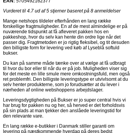
EAN:
5705492162377
Vurderet til
4.7
ud af 5 stjerner baseret på
8
anmeldelser
Mange netshops tildeler efterhånden en lang række
forskellige fragtmuligheder. En af de mest almindelige er på
nuværende tidspunkt at få afleveret pakken hos en
pakkeshop, hvor du selv kan hente din ordre lige når det
passer dig. Fragtmetoden er jo rigtig fleksibel, og tit desuden
den billigste form for levering ved køb af Lyseblå softuld
bukser.
Du kan på samme måde tænke over at vælge at få udbragt
til hvor du bor eller til når du er på job. Muligheden viser sig
for det meste en lille smule mere omkostningsfuld, men også
ret problemfri. Den billigste leveringstype er utvivlsomt at du
selv henter produkterne, som jo forudsætter at du lever i
nærheden af online webshoppens arbejdslager.
Leveringsdygtigheden på Bukser er jo super central hvis vi
har brug for pakken nu og her, så herved er det forholdsvis
på sin plads at man tjekker den anslåede leveringstid for
den relevante vare.
En lang række e-butikker i Danmark stiller garanti om
levering på næstkommende hverdag på deres bedst