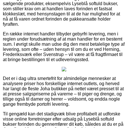
sælgende produkter, eksempelvis Lyseblå softuld bukser,
som stiller krav om at handlen laves forinden et fastsat
klokkeslæt, med hensynstagen til at de har mulighed for at
nå at få varen ordnet forinden de pakkeansatte holder
fyraften.
En række internet handler tilbyder gebyrfri levering, men i
reglen under forudsætning af at man handler for en bestemt
sum. I øvrigt skulle man udse dig den mest betalelige type af
levering, som ofte – uden hensyn til om du er ved Herning,
Frederiksværk eller Svenstrup – vil være at få fragtfirmaet til
at bringe bestillingen til et udleveringssted.
Det er i dag ultra smertefrit for almindelige mennesker at
analysere priser hos forskellige internet outlets, og herved
har langt de fleste Joha butikker på nettet været presset til at
at presse salgspriserne på varerne – til piger og drenge, og
tillige også til damer og herrer – voldsomt, og endda nogle
gange frembyde portofri levering.
Til gengæld kan det stadigvæk blive profitabelt at udforske
visse online forretninger efter udsalg på Lyseblå softuld
bukser forinden du gennemfører dit køb, således at du er på