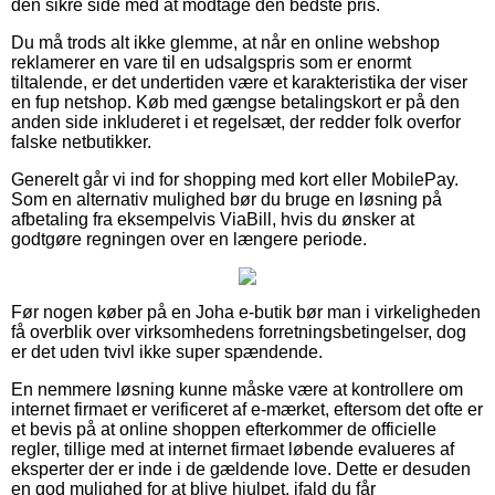
den sikre side med at modtage den bedste pris.
Du må trods alt ikke glemme, at når en online webshop
reklamerer en vare til en udsalgspris som er enormt
tiltalende, er det undertiden være et karakteristika der viser
en fup netshop. Køb med gængse betalingskort er på den
anden side inkluderet i et regelsæt, der redder folk overfor
falske netbutikker.
Generelt går vi ind for shopping med kort eller MobilePay.
Som en alternativ mulighed bør du bruge en løsning på
afbetaling fra eksempelvis ViaBill, hvis du ønsker at
godtgøre regningen over en længere periode.
Før nogen køber på en Joha e-butik bør man i virkeligheden
få overblik over virksomhedens forretningsbetingelser, dog
er det uden tvivl ikke super spændende.
En nemmere løsning kunne måske være at kontrollere om
internet firmaet er verificeret af e-mærket, eftersom det ofte er
et bevis på at online shoppen efterkommer de officielle
regler, tillige med at internet firmaet løbende evalueres af
eksperter der er inde i de gældende love. Dette er desuden
en god mulighed for at blive hjulpet, ifald du får