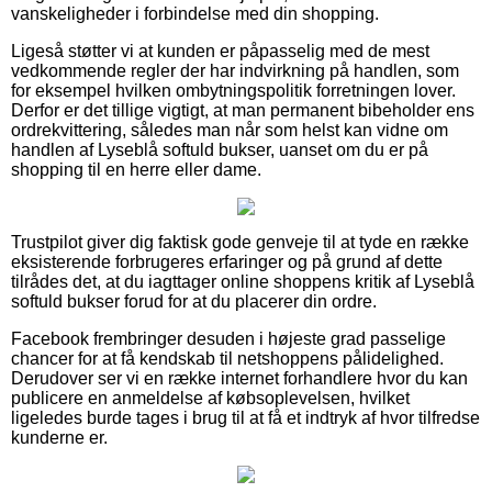
vanskeligheder i forbindelse med din shopping.
Ligeså støtter vi at kunden er påpasselig med de mest
vedkommende regler der har indvirkning på handlen, som
for eksempel hvilken ombytningspolitik forretningen lover.
Derfor er det tillige vigtigt, at man permanent bibeholder ens
ordrekvittering, således man når som helst kan vidne om
handlen af Lyseblå softuld bukser, uanset om du er på
shopping til en herre eller dame.
Trustpilot giver dig faktisk gode genveje til at tyde en række
eksisterende forbrugeres erfaringer og på grund af dette
tilrådes det, at du iagttager online shoppens kritik af Lyseblå
softuld bukser forud for at du placerer din ordre.
Facebook frembringer desuden i højeste grad passelige
chancer for at få kendskab til netshoppens pålidelighed.
Derudover ser vi en række internet forhandlere hvor du kan
publicere en anmeldelse af købsoplevelsen, hvilket
ligeledes burde tages i brug til at få et indtryk af hvor tilfredse
kunderne er.