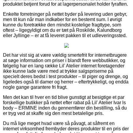
produktet betjent forud for at lagerpersonalet holder fyraften.
Enkelte forretninger på nettet byder på levering uden gebyr,
men tit kun når man indkøber for en bestemt sum. I øvrigt
kunne du foretrække den mindst kostelige fragttype, som
oftest – ligegyldigt om du er tæt på Roskilde, Kalundborg
eller Jyllinge – er at få leveret pakken til et udleveringssted.
Det har vist sig at være vældig smertefrit for internetbrugere
at søge information om priser i blandt flere webbutikker, og
følgelig har en lang række Lil' Atelier internet foretagender
ikke kunne lade være med at trykke salgspriserne på
specielt deres bedst i test produkter – til piger og drenge, og
ligeledes også til damer og herrer – eftertrykkeligt, og endda
nogle gange garantere fri fragt.
Men det kan til hver en tid blive gunstigt at besigtige et par
forskellige butikker på nettet efter rabat på Lil' Atelier Ivar ls
body – ERMINE inden du gennemfører din bestilling, så du
er tryg ved at skaffe sig den mest betalelige pris.
Du må lige meget hvad være så påvagt, at såfremt en
internet virksomhed frembyder deres produkter til en pris der