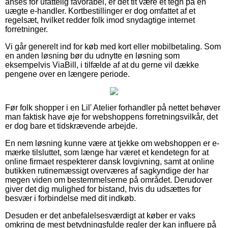
anses for ufattelig favorabel, er det tit være et tegn på en
uægte e-handler. Kortbestillinger er dog omfattet af et
regelsæt, hvilket redder folk imod snydagtige internet
forretninger.
Vi går generelt ind for køb med kort eller mobilbetaling. Som
en anden løsning bør du udnytte en løsning som
eksempelvis ViaBill, i tilfælde af at du gerne vil dække
pengene over en længere periode.
Før folk shopper i en Lil' Atelier forhandler på nettet behøver
man faktisk have øje for webshoppens forretningsvilkår, det
er dog bare et tidskrævende arbejde.
En nem løsning kunne være at tjekke om webshoppen er e-
mærke tilsluttet, som længe har været et kendetegn for at
online firmaet respekterer dansk lovgivning, samt at online
butikken rutinemæssigt overværes af sagkyndige der har
megen viden om bestemmelserne på området. Derudover
giver det dig mulighed for bistand, hvis du udsættes for
besvær i forbindelse med dit indkøb.
Desuden er det anbefalelsesværdigt at køber er vaks
omkring de mest betydningsfulde regler der kan influere på