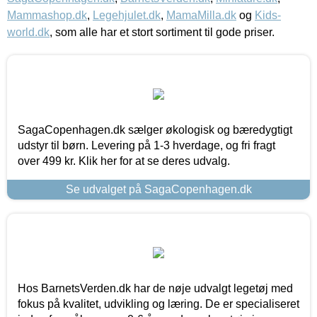
Mammashop.dk
,
Legehjulet.dk
,
MamaMilla.dk
og
Kids-
world.dk
, som alle har et stort sortiment til gode priser.
SagaCopenhagen.dk sælger økologisk og bæredygtigt
udstyr til børn. Levering på 1-3 hverdage, og fri fragt
over 499 kr. Klik her for at se deres udvalg.
Se udvalget på SagaCopenhagen.dk
Hos BarnetsVerden.dk har de nøje udvalgt legetøj med
fokus på kvalitet, udvikling og læring. De er specialiseret