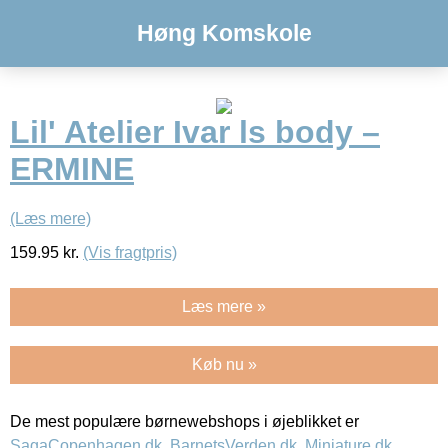
Høng Komskole
Lil' Atelier Ivar ls body –
ERMINE
(Læs mere)
159.95
kr.
(Vis fragtpris)
Læs mere »
Køb nu »
De mest populære børnewebshops i øjeblikket er
SagaCopenhagen.dk
,
BarnetsVerden.dk
,
Miniature.dk
,