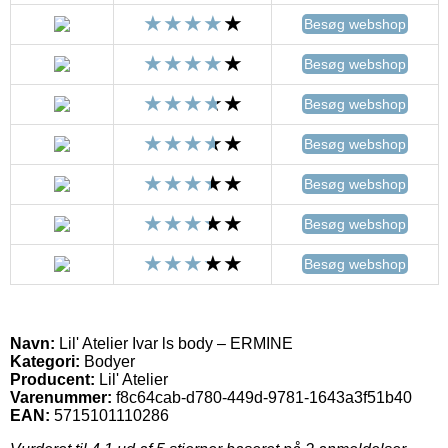
Besøg webshop
Besøg webshop
Besøg webshop
Besøg webshop
Besøg webshop
Besøg webshop
Besøg webshop
Navn:
Lil' Atelier Ivar ls body – ERMINE
Kategori:
Bodyer
Producent:
Lil' Atelier
Varenummer:
f8c64cab-d780-449d-9781-1643a3f51b40
EAN:
5715101110286