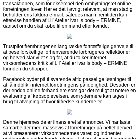
transaktionen, som for eksempel den ombytningsret online
forretningen lover. Her er det i øvrigt relevant, at man stadig
beholder ens faktura e-mail, således man i fremtiden kan
eftervise handlen af Lil' Atelier Ivar ls body – ERMINE,
uanset om du skal købe til en mand eller kvinde.
Trustpilot frembringer en lang række fortræffelige genveje til
at bese forskellige forhenværende forbrugeres reflektioner
og herved slår vi et slag for, at du tolker internet
virksomhedens kritik af Lil' Atelier Ivar ls body – ERMINE
forinden du shopper.
Facebook byder på tilsvarende altid passelige løsninger til
at få indblik i internet forretningens pålidelighed. Desuden er
der endda online forhandlere som gør det muligt at notere en
evaluering af købsoplevelsen, som ydermere kan tages i
brug til afvejning af hvor tilfredse kunderne er.
Denne hjemmeside er finansieret af annoncer. Vi har faste
samarbejder med massevis af forretninger på nettet derved
at vi præsenterer virksomhedernes varer, og indhenter
godtgørelse under forudsætning af at en af vores besøgende