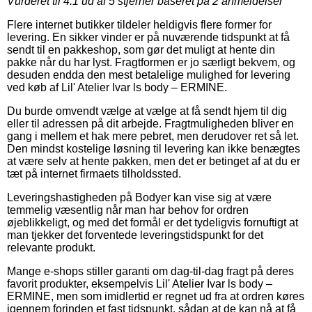
Vurderet til
4.1
ud af 5 stjerner baseret på
2
anmeldelser
Flere internet butikker tildeler heldigvis flere former for
levering. En sikker vinder er på nuværende tidspunkt at få
sendt til en pakkeshop, som gør det muligt at hente din
pakke når du har lyst. Fragtformen er jo særligt bekvem, og
desuden endda den mest betalelige mulighed for levering
ved køb af Lil' Atelier Ivar ls body – ERMINE.
Du burde omvendt vælge at vælge at få sendt hjem til dig
eller til adressen på dit arbejde. Fragtmuligheden bliver en
gang i mellem et hak mere pebret, men derudover ret så let.
Den mindst kostelige løsning til levering kan ikke benægtes
at være selv at hente pakken, men det er betinget af at du er
tæt på internet firmaets tilholdssted.
Leveringshastigheden på Bodyer kan vise sig at være
temmelig væsentlig når man har behov for ordren
øjeblikkeligt, og med det formål er det tydeligvis fornuftigt at
man tjekker det forventede leveringstidspunkt for det
relevante produkt.
Mange e-shops stiller garanti om dag-til-dag fragt på deres
favorit produkter, eksempelvis Lil' Atelier Ivar ls body –
ERMINE, men som imidlertid er regnet ud fra at ordren køres
igennem forinden et fast tidspunkt, sådan at de kan nå at få