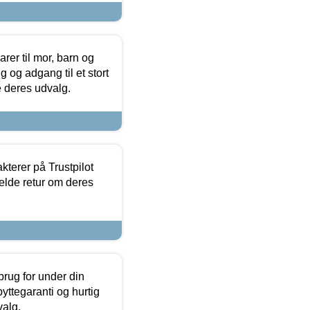
er til mor, barn og
 og adgang til et stort
se deres udvalg.
kterer på Trustpilot
elde retur om deres
brug for under din
yttegaranti og hurtig
valg.