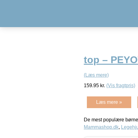
top – PEY
(Læs mere)
159.95
kr.
(Vis fragtpris)
Læs mere »
De mest populære børne
Mammashop.dk
,
Legehju