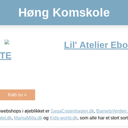
Høng Komskole
Lil' Atelier Eb
OTE
Køb nu »
webshops i øjeblikket er
SagaCopenhagen.dk
,
BarnetsVerden
let.dk
,
MamaMilla.dk
og
Kids-world.dk
, som alle har et stort sor