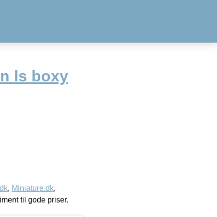
on ls boxy
.dk
,
Miniature.dk
,
timent til gode priser.