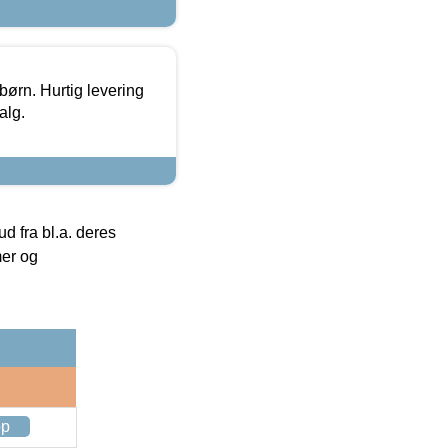
 børn. Hurtig levering
alg.
 fra bl.a. deres
mer og
op