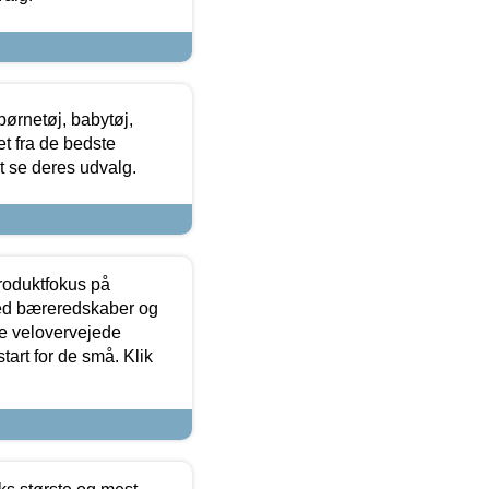
ørnetøj, babytøj,
t fra de bedste
at se deres udvalg.
produktfokus på
med bæreredskaber og
e velovervejede
tart for de små. Klik