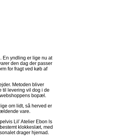
 En yndling er lige nu at
te varer den dag der passer
rm for fragt ved køb af
ejder. Metoden bliver
l levering vil dog i de
ine webshoppens bopæl.
ige om lidt, så herved er
gældende vare.
elvis Lil' Atelier Ebon ls
 bestemt klokkeslæt, med
rsonalet drager hjemad.