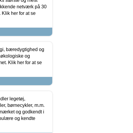
ks største og mest
ækkende netværk på 30
Klik her for at se
gi, bæredygtighed og
 økologiske og
t. Klik her for at se
ler legetøj,
r, børnecykler, m.m.
-mærket og godkendt i
opulære og kendte