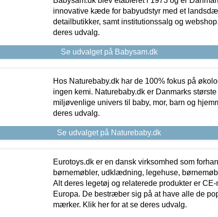
Babysam.dk blev etableret i 1973 og er Danmar
innovative kæde for babyudstyr med et landsd
detailbutikker, samt institutionssalg og webshop. 
deres udvalg.
Se udvalget på Babysam.dk
Hos Naturebaby.dk har de 100% fokus på økolo
ingen kemi. Naturebaby.dk er Danmarks største
miljøvenlige univers til baby, mor, barn og hjemme
deres udvalg.
Se udvalget på Naturebaby.dk
Eurotoys.dk er en dansk virksomhed som forhand
børnemøbler, udklædning, legehuse, børnemøble
Alt deres legetøj og relaterede produkter er CE
Europa. De bestræber sig på at have alle de p
mærker. Klik her for at se deres udvalg.