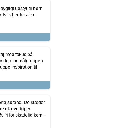
tigt udstyr til børn.
 Klik her for at se
tøj med fokus på
t inden for målgruppen
ppe inspiration til
vertøjsbrand. De klæder
ure.dk overtøj er
fri for skadelig kemi.