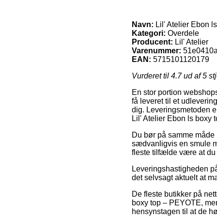
Navn:
Lil' Atelier Ebon
Kategori:
Overdele
Producent:
Lil' Atelier
Varenummer:
51e0410a
EAN:
5715101120179
Vurderet til
4.7
ud af 5 st
En stor portion webshops 
få leveret til et udleveri
dig. Leveringsmetoden er 
Lil' Atelier Ebon ls box
Du bør på samme måde pla
sædvanligvis en smule me
fleste tilfælde være at 
Leveringshastigheden på O
det selvsagt aktuelt at 
De fleste butikker på net
boxy top – PEYOTE, men 
hensynstagen til at de hø