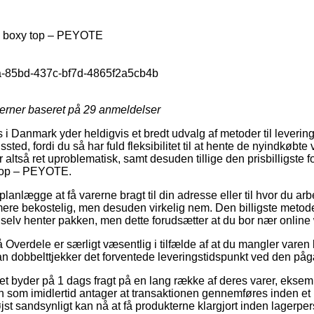
 ls boxy top – PEYOTE
-85bd-437c-bf7d-4865f2a5cb4b
jerner baseret på
29
anmeldelser
i Danmark yder heldigvis et bredt udvalg af metoder til levering.
ngssted, fordi du så har fuld fleksibilitet til at hente de nyindkøb
altså ret uproblematisk, samt desuden tillige den prisbilligste fo
y top – PEYOTE.
nlægge at få varerne bragt til din adresse eller til hvor du arb
re bekostelig, men desuden virkelig nem. Den billigste metode ti
du selv henter pakken, men dette forudsætter at du bor nær onl
verdele er særligt væsentlig i tilfælde af at du mangler varen l
man dobbelttjekker det forventede leveringstidspunkt ved den på
tet byder på 1 dags fragt på en lang række af deres varer, eksemp
som imidlertid antager at transaktionen gennemføres inden et
jst sandsynligt kan nå at få produkterne klargjort inden lagerpe