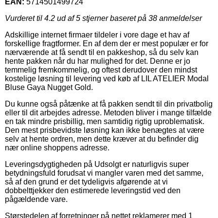
EAN:
5714501499724
Vurderet til
4.2
ud af 5 stjerner baseret på
38
anmeldelser
Adskillige internet firmaer tildeler i vore dage et hav af
forskellige fragtformer. En af dem der er mest populær er for
nærværende at få sendt til en pakkeshop, så du selv kan
hente pakken når du har mulighed for det. Denne er jo
temmelig fremkommelig, og oftest derudover den mindst
kostelige løsning til levering ved køb af LIL ATELIER Modal
Bluse Gaya Nugget Gold.
Du kunne også påtænke at få pakken sendt til din privatbolig
eller til dit arbejdes adresse. Metoden bliver i mange tilfælde
en tak mindre prisbillig, men samtidig rigtig uproblematisk.
Den mest prisbevidste løsning kan ikke benægtes at være
selv at hente ordren, men dette kræver at du befinder dig
nær online shoppens adresse.
Leveringsdygtigheden på Udsolgt er naturligvis super
betydningsfuld forudsat vi mangler varen med det samme,
så af den grund er det tydeligvis afgørende at vi
dobbelttjekker den estimerede leveringstid ved den
pågældende vare.
Størstedelen af forretninger på nettet reklamerer med 1