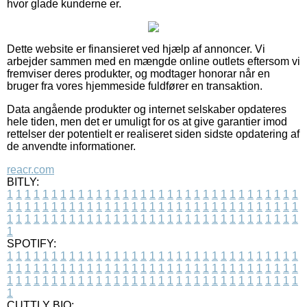
hvor glade kunderne er.
Dette website er finansieret ved hjælp af annoncer. Vi
arbejder sammen med en mængde online outlets eftersom vi
fremviser deres produkter, og modtager honorar når en
bruger fra vores hjemmeside fuldfører en transaktion.
Data angående produkter og internet selskaber opdateres
hele tiden, men det er umuligt for os at give garantier imod
rettelser der potentielt er realiseret siden sidste opdatering af
de anvendte informationer.
reacr.com
BITLY:
1
1
1
1
1
1
1
1
1
1
1
1
1
1
1
1
1
1
1
1
1
1
1
1
1
1
1
1
1
1
1
1
1
1
1
1
1
1
1
1
1
1
1
1
1
1
1
1
1
1
1
1
1
1
1
1
1
1
1
1
1
1
1
1
1
1
1
1
1
1
1
1
1
1
1
1
1
1
1
1
1
1
1
1
1
1
1
1
1
1
1
1
1
1
1
1
1
1
1
1
SPOTIFY:
1
1
1
1
1
1
1
1
1
1
1
1
1
1
1
1
1
1
1
1
1
1
1
1
1
1
1
1
1
1
1
1
1
1
1
1
1
1
1
1
1
1
1
1
1
1
1
1
1
1
1
1
1
1
1
1
1
1
1
1
1
1
1
1
1
1
1
1
1
1
1
1
1
1
1
1
1
1
1
1
1
1
1
1
1
1
1
1
1
1
1
1
1
1
1
1
1
1
1
1
CUTTLY BIO: