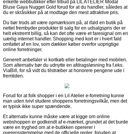
enkelte webbutikker efter tilbud på LIL ATELIER Modal
Bluse Gaya Nugget Gold forud for at du handler, således at
du er skråsikker på at modtage den mest attraktive pris.
Du bør trods alt være opmærksom på, at ifald en butik på
nettet frembyder produkter til salg for en udsalgspris der er
helt ekstremt billig, så kan det ofte være et faresignal om en
uærlig internet handler. Shopping med kort er i hvert fald
omfattet af en lov, som dækker køber overfor uoprigtige
online forretninger.
Generelt anbefaler vi kortkøb eller betalinger med mobilen.
Som alternativ bør du udnytte en afdragsløsning fra f.eks.
ViaBill, for så vidt du tilstræber at honorere pengene ude i
fremtiden.
Forud for at folk shopper i en Lil Atelier e-forretning kunne
man uden tvivl studere shoppens forretningsvilkår, men det
er typisk ikke super spændende.
Et alternativ kunne måske være at kigge om online
webshoppen er godkendt af e-mærket, grundet at det burde
være en tryghed om at e-butikken opererer i
overensstemmelse med de officielle regler, foruden at