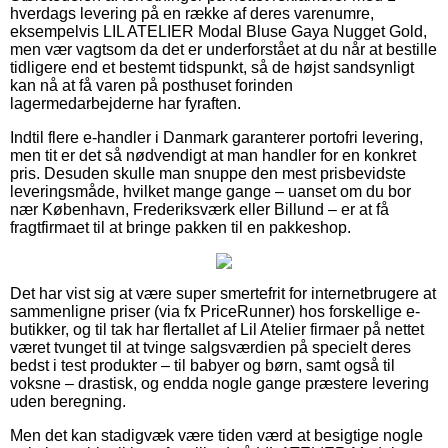
hverdags levering på en række af deres varenumre,
eksempelvis LIL ATELIER Modal Bluse Gaya Nugget Gold,
men vær vagtsom da det er underforstået at du når at bestille
tidligere end et bestemt tidspunkt, så de højst sandsynligt
kan nå at få varen på posthuset forinden
lagermedarbejderne har fyraften.
Indtil flere e-handler i Danmark garanterer portofri levering,
men tit er det så nødvendigt at man handler for en konkret
pris. Desuden skulle man snuppe den mest prisbevidste
leveringsmåde, hvilket mange gange – uanset om du bor
nær København, Frederiksværk eller Billund – er at få
fragtfirmaet til at bringe pakken til en pakkeshop.
Det har vist sig at være super smertefrit for internetbrugere at
sammenligne priser (via fx PriceRunner) hos forskellige e-
butikker, og til tak har flertallet af Lil Atelier firmaer på nettet
været tvunget til at tvinge salgsværdien på specielt deres
bedst i test produkter – til babyer og børn, samt også til
voksne – drastisk, og endda nogle gange præstere levering
uden beregning.
Men det kan stadigvæk være tiden værd at besigtige nogle