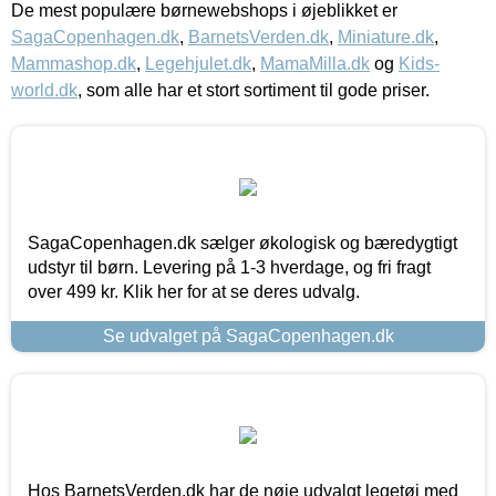
De mest populære børnewebshops i øjeblikket er
SagaCopenhagen.dk
,
BarnetsVerden.dk
,
Miniature.dk
,
Mammashop.dk
,
Legehjulet.dk
,
MamaMilla.dk
og
Kids-
world.dk
, som alle har et stort sortiment til gode priser.
SagaCopenhagen.dk sælger økologisk og bæredygtigt
udstyr til børn. Levering på 1-3 hverdage, og fri fragt
over 499 kr. Klik her for at se deres udvalg.
Se udvalget på SagaCopenhagen.dk
Hos BarnetsVerden.dk har de nøje udvalgt legetøj med