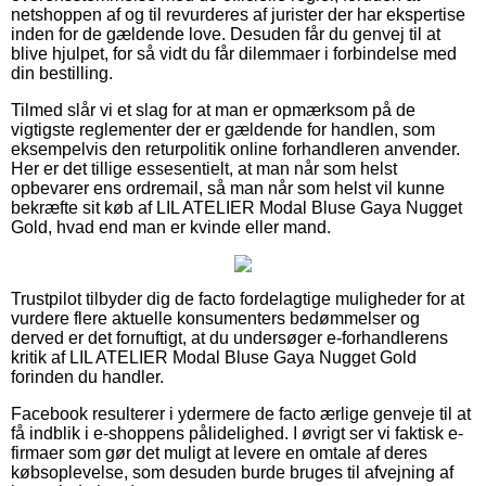
netshoppen af og til revurderes af jurister der har ekspertise
inden for de gældende love. Desuden får du genvej til at
blive hjulpet, for så vidt du får dilemmaer i forbindelse med
din bestilling.
Tilmed slår vi et slag for at man er opmærksom på de
vigtigste reglementer der er gældende for handlen, som
eksempelvis den returpolitik online forhandleren anvender.
Her er det tillige essesentielt, at man når som helst
opbevarer ens ordremail, så man når som helst vil kunne
bekræfte sit køb af LIL ATELIER Modal Bluse Gaya Nugget
Gold, hvad end man er kvinde eller mand.
Trustpilot tilbyder dig de facto fordelagtige muligheder for at
vurdere flere aktuelle konsumenters bedømmelser og
derved er det fornuftigt, at du undersøger e-forhandlerens
kritik af LIL ATELIER Modal Bluse Gaya Nugget Gold
forinden du handler.
Facebook resulterer i ydermere de facto ærlige genveje til at
få indblik i e-shoppens pålidelighed. I øvrigt ser vi faktisk e-
firmaer som gør det muligt at levere en omtale af deres
købsoplevelse, som desuden burde bruges til afvejning af