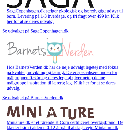
SagaCopenhagen.dk sælger økologisk og bæredygtigt udstyr til
børn. Levering på 1-3 hverdage, og fri fragt over 499 kr. Klik
her for at se deres udvalg.
Se udvalget på SagaCopenhagen.dk
Hos BarnetsVerden.dk har de nøje udvalgt legetøj med fokus
på kvalitet, udvikling og læring. De er specialiseret inden for
målgruppen 0-6 år, og deres legetøj giver netop denne
målgruppe inspiration til lærerig leg. Klik her for at se deres
udvalg.
Se udvalget på BarnetsVerden.dk
Miniature.dk er et førende B Corp certificeret overtøjsbrand. De
klæder børn i alderen 0-12 år på til al slags vejr. Miniature.dk