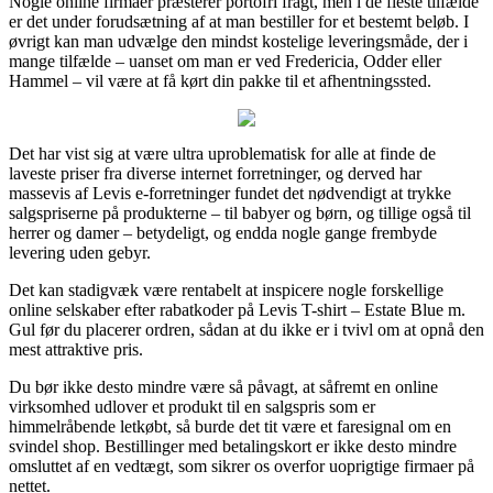
Nogle online firmaer præsterer portofri fragt, men i de fleste tilfælde
er det under forudsætning af at man bestiller for et bestemt beløb. I
øvrigt kan man udvælge den mindst kostelige leveringsmåde, der i
mange tilfælde – uanset om man er ved Fredericia, Odder eller
Hammel – vil være at få kørt din pakke til et afhentningssted.
Det har vist sig at være ultra uproblematisk for alle at finde de
laveste priser fra diverse internet forretninger, og derved har
massevis af Levis e-forretninger fundet det nødvendigt at trykke
salgspriserne på produkterne – til babyer og børn, og tillige også til
herrer og damer – betydeligt, og endda nogle gange frembyde
levering uden gebyr.
Det kan stadigvæk være rentabelt at inspicere nogle forskellige
online selskaber efter rabatkoder på Levis T-shirt – Estate Blue m.
Gul før du placerer ordren, sådan at du ikke er i tvivl om at opnå den
mest attraktive pris.
Du bør ikke desto mindre være så påvagt, at såfremt en online
virksomhed udlover et produkt til en salgspris som er
himmelråbende letkøbt, så burde det tit være et faresignal om en
svindel shop. Bestillinger med betalingskort er ikke desto mindre
omsluttet af en vedtægt, som sikrer os overfor uoprigtige firmaer på
nettet.