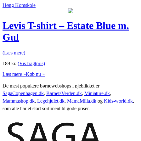
Høng Komskole
Levis T-shirt – Estate Blue m.
Gul
(Læs mere)
189
kr.
(Vis fragtpris)
Læs mere »
Køb nu »
De mest populære børnewebshops i øjeblikket er
SagaCopenhagen.dk
,
BarnetsVerden.dk
,
Miniature.dk
,
Mammashop.dk
,
Legehjulet.dk
,
MamaMilla.dk
og
Kids-world.dk
,
som alle har et stort sortiment til gode priser.