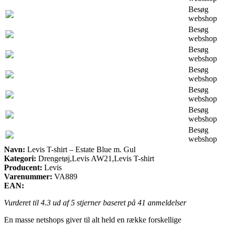
Besøg
webshop
Besøg
webshop
Besøg
webshop
Besøg
webshop
Besøg
webshop
Besøg
webshop
Besøg
webshop
Navn:
Levis T-shirt – Estate Blue m. Gul
Kategori:
Drengetøj,Levis AW21,Levis T-shirt
Producent:
Levis
Varenummer:
VA889
EAN:
Vurderet til
4.3
ud af 5 stjerner baseret på
41
anmeldelser
En masse netshops giver til alt held en række forskellige