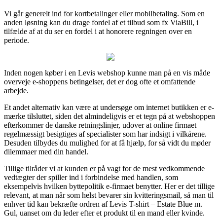
Vi går generelt ind for kortbetalinger eller mobilbetaling. Som en
anden løsning kan du drage fordel af et tilbud som fx ViaBill, i
tilfælde af at du ser en fordel i at honorere regningen over en
periode.
Inden nogen køber i en Levis webshop kunne man på en vis måde
overveje e-shoppens betingelser, det er dog ofte et omfattende
arbejde.
Et andet alternativ kan være at undersøge om internet butikken er e-
mærke tilsluttet, siden det almindeligvis er et tegn på at webshoppen
efterkommer de danske retningslinjer, udover at online firmaet
regelmæssigt besigtiges af specialister som har indsigt i vilkårene.
Desuden tilbydes du mulighed for at få hjælp, for så vidt du møder
dilemmaer med din handel.
Tillige tilråder vi at kunden er på vagt for de mest vedkommende
vedtægter der spiller ind i forbindelse med handlen, som
eksempelvis hvilken byttepolitik e-firmaet benytter. Her er det tillige
relevant, at man når som helst bevarer sin kvitteringsmail, så man til
enhver tid kan bekræfte ordren af Levis T-shirt – Estate Blue m.
Gul, uanset om du leder efter et produkt til en mand eller kvinde.