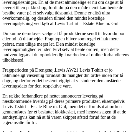
leveringsløsninger. En af de mest almindelige er nu om dage at få
leveret til en pakkeshop, fordi du på den måde nemt kan hente de
bestilte varer på et selvvalgt tidspunkt. Denne er altså ultra
overkommelig, og desuden tilmed den mindst kostelige
leveringsløsning ved køb af Levis T-shirt – Estate Blue m. Gul.
Du kunne derudover vælge at få produkterne sendt til hvor du bor
eller ud på dit arbejde. Fragttypen bliver som regel et hak mere
pebret, men tillige meget let. Den mindst kostelige
leveringsmulighed er uden tvivl selv at hente ordren, men dette
nødvendiggør at du opholder dig i nærheden af online forhandlerens
tilholdssted.
Fragtperioden på Drengetøj,Levis AW21,Levis T-shirt er jo
ualmindeligt væsentlig forudsat du mangler din ordre inden for få
dage, og derfor er det bestemt vigtigt at vi studerer den anslåede
leveringsdato for den respektive vare.
En række forhandlere på nettet annoncerer levering på
næstkommende hverdag på deres primære produkter, eksempelvis
Levis T-shirt – Estate Blue m. Gul, men det er forudsat at ordren
gennemføres før et besluttet klokkeslæt, med hensynstagen til at de
sandsynligvis kan nå at få varen skippet afsted forud for at de
lageransatte får fri.