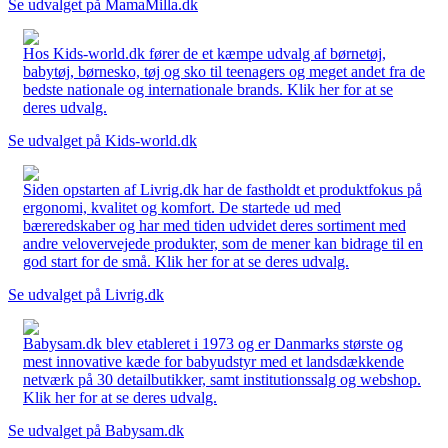
Se udvalget på MamaMilla.dk
Hos Kids-world.dk fører de et kæmpe udvalg af børnetøj,
babytøj, børnesko, tøj og sko til teenagers og meget andet fra de
bedste nationale og internationale brands. Klik her for at se
deres udvalg.
Se udvalget på Kids-world.dk
Siden opstarten af Livrig.dk har de fastholdt et produktfokus på
ergonomi, kvalitet og komfort. De startede ud med
bæreredskaber og har med tiden udvidet deres sortiment med
andre velovervejede produkter, som de mener kan bidrage til en
god start for de små. Klik her for at se deres udvalg.
Se udvalget på Livrig.dk
Babysam.dk blev etableret i 1973 og er Danmarks største og
mest innovative kæde for babyudstyr med et landsdækkende
netværk på 30 detailbutikker, samt institutionssalg og webshop.
Klik her for at se deres udvalg.
Se udvalget på Babysam.dk