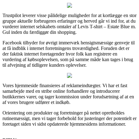
Trustpilot leverer visse pålidelige muligheder for at kortlægge en stor
gruppe aktuelle forbrugeres erfaringer og herved går vi ind for, at du
vurderer internet selskabets omtaler af Levis T-shirt – Estate Blue m.
Gul inden du færdiggør din shopping.
Facebook tilbyder for øvrigt immervæk hensigtsmæssige genveje til
at få indblik i internet forretningens troværdighed. Foruden det er
der faktisk internet foretagender hvor folk kan registrere en
vurdering af købsoplevelsen, som på samme måde kan tages i brug
til afvejning af tidligere kunders oplevelser.
Vores hjemmeside finansieres af reklameindtægter. Vi har et fast
samarbejde med en stribe online forhandlere og introducerer
butikkernes varer, og tager kommission under forudsætning af at en
af vores brugere udfører et indkøb.
Orientering om produkter og forretninger på nettet opretholdes
rutinemæssigt, men vi tager forbehold for justeringer der potentielt er
foretaget siden vi sidst opdaterede hjemmesidens informationer.