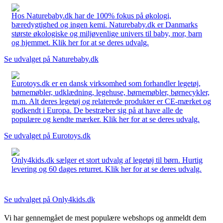
Hos Naturebaby.dk har de 100% fokus på økologi,
bæredygtighed og ingen kemi. Naturebaby.dk er Danmarks
største økologiske og miljøvenlige univers til baby, mor, barn
og hjemmet. Klik her for at se deres udvalg.
Se udvalget på Naturebaby.dk
Eurotoys.dk er en dansk virksomhed som forhandler legetøj,
børnemøbler, udklædning, legehuse, børnemøbler, børnecykler,
m.m. Alt deres legetøj og relaterede produkter er CE-mærket og
godkendt i Europa. De bestræber sig på at have alle de
populære og kendte mærker. Klik her for at se deres udvalg.
Se udvalget på Eurotoys.dk
Only4kids.dk sælger et stort udvalg af legetøj til børn. Hurtig
levering og 60 dages returret. Klik her for at se deres udvalg.
Se udvalget på Only4kids.dk
Vi har gennemgået de mest populære webshops og anmeldt dem