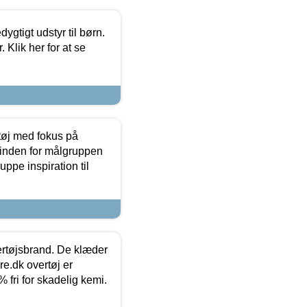
tigt udstyr til børn.
 Klik her for at se
tøj med fokus på
t inden for målgruppen
ppe inspiration til
vertøjsbrand. De klæder
ure.dk overtøj er
fri for skadelig kemi.