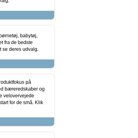
valg.
ørnetøj, babytøj,
t fra de bedste
at se deres udvalg.
produktfokus på
med bæreredskaber og
e velovervejede
tart for de små. Klik