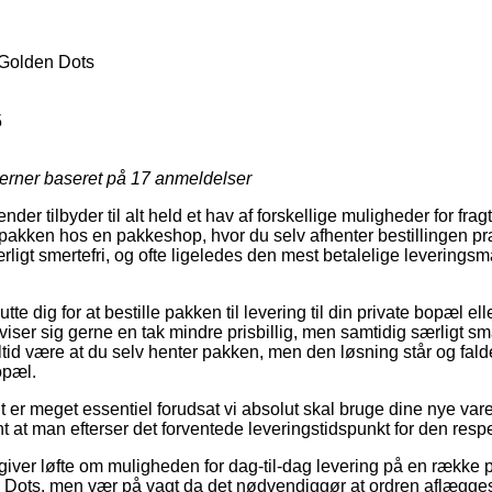
Golden Dots
5
jerner baseret på
17
anmeldelser
ender tilbyder til alt held et hav af forskellige muligheder for fra
t pakken hos en pakkeshop, hvor du selv afhenter bestillingen pr
rligt smertefri, og ofte ligeledes den mest betalelige leverin
e dig for at bestille pakken til levering til din private bopæl elle
iser sig gerne en tak mindre prisbillig, men samtidig særligt sm
ltid være at du selv henter pakken, men den løsning står og fald
opæl.
 er meget essentiel forudsat vi absolut skal bruge dine nye var
ant at man efterser det forventede leveringstidspunkt for den resp
 giver løfte om muligheden for dag-til-dag levering på en række 
ots, men vær på vagt da det nødvendiggør at ordren aflægges 