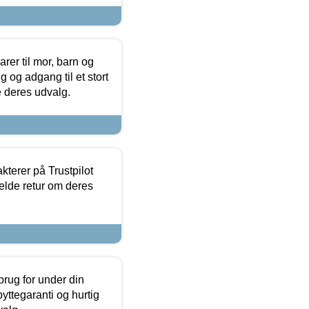
er til mor, barn og
 og adgang til et stort
se deres udvalg.
kterer på Trustpilot
elde retur om deres
brug for under din
yttegaranti og hurtig