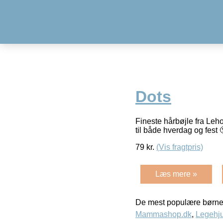
Dots
Fineste hårbøjle fra Leh
til både hverdag og fest 
79
kr.
(Vis fragtpris)
Læs mere »
De mest populære børne
Mammashop.dk
,
Legehju