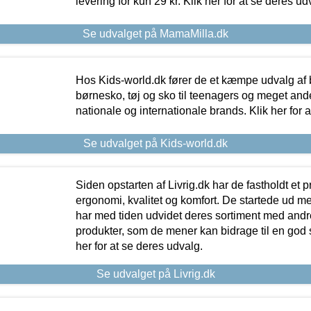
levering for kun 29 kr. Klik her for at se deres ud
Se udvalget på MamaMilla.dk
Hos Kids-world.dk fører de et kæmpe udvalg af b
børnesko, tøj og sko til teenagers og meget ande
nationale og internationale brands. Klik her for 
Se udvalget på Kids-world.dk
Siden opstarten af Livrig.dk har de fastholdt et 
ergonomi, kvalitet og komfort. De startede ud 
har med tiden udvidet deres sortiment med andr
produkter, som de mener kan bidrage til en god s
her for at se deres udvalg.
Se udvalget på Livrig.dk