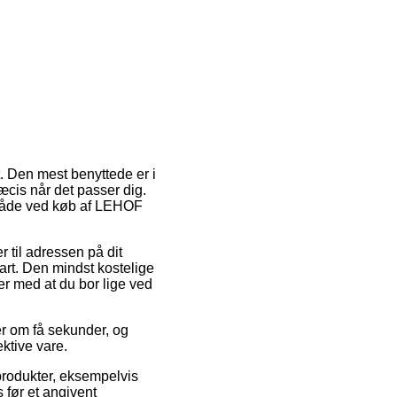
gt. Den mest benyttede er i
æcis når det passer dig.
gsmåde ved køb af LEHOF
r til adressen på dit
art. Den mindst kostelige
er med at du bor lige ved
er om få sekunder, og
ektive vare.
produkter, eksempelvis
før et angivent