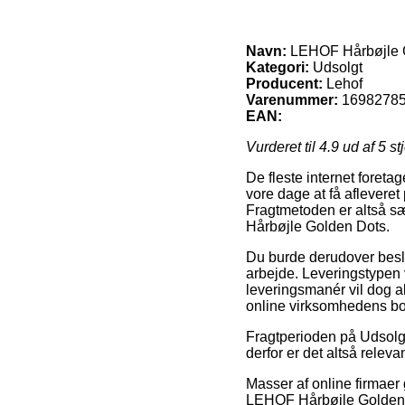
Navn:
LEHOF Hårbøjle 
Kategori:
Udsolgt
Producent:
Lehof
Varenummer:
1698278
EAN:
Vurderet til
4.9
ud af 5 st
De fleste internet foretag
vore dage at få aflevere
Fragtmetoden er altså sæ
Hårbøjle Golden Dots.
Du burde derudover beslutt
arbejde. Leveringstypen v
leveringsmanér vil dog a
online virksomhedens b
Fragtperioden på Udsolgt
derfor er det altså relev
Masser af online firmaer
LEHOF Hårbøjle Golden D