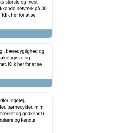
ks største og mest
ækkende netværk på 30
Klik her for at se
gi, bæredygtighed og
 økologiske og
t. Klik her for at se
ler legetøj,
r, børnecykler, m.m.
-mærket og godkendt i
opulære og kendte