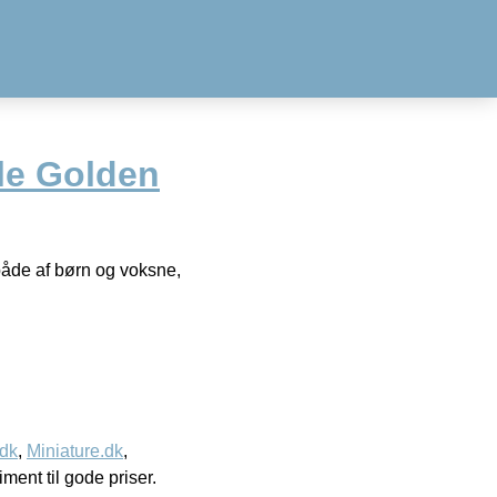
le Golden
både af børn og voksne,
.dk
,
Miniature.dk
,
timent til gode priser.