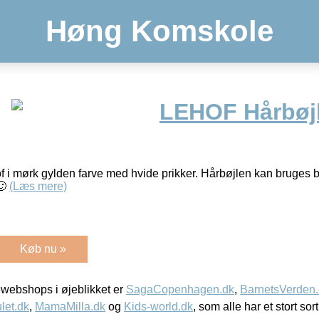
Høng Komskole
LEHOF Hårbøj
of i mørk gylden farve med hvide prikker. Hårbøjlen kan bruges 
🙂
(Læs mere)
Køb nu »
webshops i øjeblikket er
SagaCopenhagen.dk
,
BarnetsVerden
let.dk
,
MamaMilla.dk
og
Kids-world.dk
, som alle har et stort sor