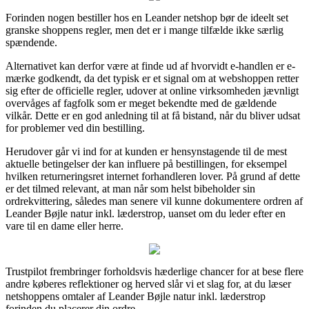
Forinden nogen bestiller hos en Leander netshop bør de ideelt set
granske shoppens regler, men det er i mange tilfælde ikke særlig
spændende.
Alternativet kan derfor være at finde ud af hvorvidt e-handlen er e-
mærke godkendt, da det typisk er et signal om at webshoppen retter
sig efter de officielle regler, udover at online virksomheden jævnligt
overvåges af fagfolk som er meget bekendte med de gældende
vilkår. Dette er en god anledning til at få bistand, når du bliver udsat
for problemer ved din bestilling.
Herudover går vi ind for at kunden er hensynstagende til de mest
aktuelle betingelser der kan influere på bestillingen, for eksempel
hvilken returneringsret internet forhandleren lover. På grund af dette
er det tilmed relevant, at man når som helst bibeholder sin
ordrekvittering, således man senere vil kunne dokumentere ordren af
Leander Bøjle natur inkl. læderstrop, uanset om du leder efter en
vare til en dame eller herre.
Trustpilot frembringer forholdsvis hæderlige chancer for at bese flere
andre køberes reflektioner og herved slår vi et slag for, at du læser
netshoppens omtaler af Leander Bøjle natur inkl. læderstrop
forinden du placerer din ordre.