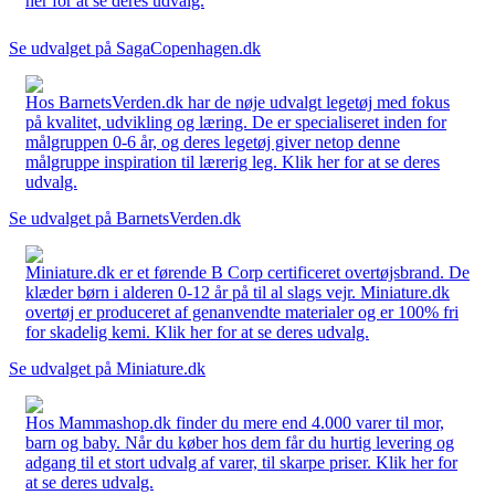
her for at se deres udvalg.
Se udvalget på SagaCopenhagen.dk
Hos BarnetsVerden.dk har de nøje udvalgt legetøj med fokus
på kvalitet, udvikling og læring. De er specialiseret inden for
målgruppen 0-6 år, og deres legetøj giver netop denne
målgruppe inspiration til lærerig leg. Klik her for at se deres
udvalg.
Se udvalget på BarnetsVerden.dk
Miniature.dk er et førende B Corp certificeret overtøjsbrand. De
klæder børn i alderen 0-12 år på til al slags vejr. Miniature.dk
overtøj er produceret af genanvendte materialer og er 100% fri
for skadelig kemi. Klik her for at se deres udvalg.
Se udvalget på Miniature.dk
Hos Mammashop.dk finder du mere end 4.000 varer til mor,
barn og baby. Når du køber hos dem får du hurtig levering og
adgang til et stort udvalg af varer, til skarpe priser. Klik her for
at se deres udvalg.