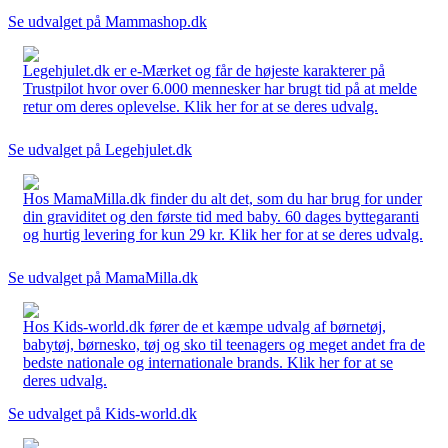
Se udvalget på Mammashop.dk
Legehjulet.dk er e-Mærket og får de højeste karakterer på
Trustpilot hvor over 6.000 mennesker har brugt tid på at melde
retur om deres oplevelse. Klik her for at se deres udvalg.
Se udvalget på Legehjulet.dk
Hos MamaMilla.dk finder du alt det, som du har brug for under
din graviditet og den første tid med baby. 60 dages byttegaranti
og hurtig levering for kun 29 kr. Klik her for at se deres udvalg.
Se udvalget på MamaMilla.dk
Hos Kids-world.dk fører de et kæmpe udvalg af børnetøj,
babytøj, børnesko, tøj og sko til teenagers og meget andet fra de
bedste nationale og internationale brands. Klik her for at se
deres udvalg.
Se udvalget på Kids-world.dk