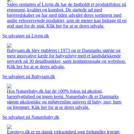
Siden opstarten af Livrig.dk har de fastholdt et produktfokus på
ergonomi, kvalitet og komfort. De startede ud med
bæreredskaber og har med tiden udvidet deres sortiment med
andre velovervejede produkter, som de mener kan bidrage til en
god start for de små. Klik her for at se deres udvalg.
Se udvalget på Livrig.dk
Babysam.dk blev etableret i 1973 og er Danmarks største og
mest innovative kæde for babyudstyr med et landsdækkende
netværk på 30 detailbutikker, samt institutionssalg og webshop.
Klik her for at se deres udvalg.
Se udvalget på Babysam.dk
Hos Naturebaby.dk har de 100% fokus på økologi,
bæredygtighed og ingen kemi. Naturebaby.dk er Danmarks
største økologiske og miljøvenlige univers til baby, mor, barn
og hjemmet. Klik her for at se deres udvalg.
Se udvalget på Naturebaby.dk
Eurotoys.dk er en dansk virksomhed som forhandler legetøj,