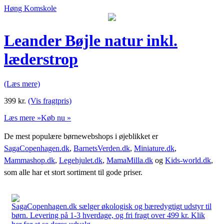
Høng Komskole
Leander Bøjle natur inkl.
læderstrop
(Læs mere)
399
kr.
(Vis fragtpris)
Læs mere »
Køb nu »
De mest populære børnewebshops i øjeblikket er
SagaCopenhagen.dk
,
BarnetsVerden.dk
,
Miniature.dk
,
Mammashop.dk
,
Legehjulet.dk
,
MamaMilla.dk
og
Kids-world.dk
,
som alle har et stort sortiment til gode priser.
SagaCopenhagen.dk sælger økologisk og bæredygtigt udstyr til
børn. Levering på 1-3 hverdage, og fri fragt over 499 kr. Klik