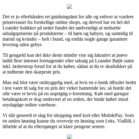
Det er jo efterhånden ret gnidningsløst for alle og enhver at vurdere
prisniveauet fra forskellige online shops, og derved har en hel del
Leander butikker på nettet fundet det nødvendigt at nedsætte
udsalgspriserne på produkterne – til børn og babyer, og samtidig til
mænd og kvinder – helt i bund, og endda nogle gange garantere
levering uden gebyr.
Til gengæld kan det ikke desto mindre vise sig lukrativt at prøve
indtil flere internet foretagender efter udsalg på Leander Bøjle natur
inkl. læderstrop forud for at du køber, sådan at du er skudsikker på
at indhente den skarpeste pris.
Man må blot være omhyggelig med, at hvis en e-butik tilbyder bedst
i test varer til salg for en pris der virker hamrende lav, så burde det
ofte være et bevis på en uoprigtig e-forretning. Køb med gængse
betalingskort er dog omfavnet af en orden, der bistår køber imod
snydagtige online varehuse.
Vi slår generelt et slag for shopping med kort eller MobilePay. Som
en anden løsning kunne du overveje en løsning som f.eks. ViaBill, i
tilfælde af at du efterspørger at klare pengene senere.