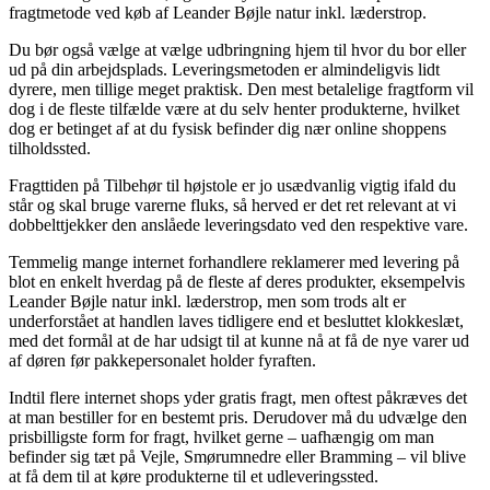
fragtmetode ved køb af Leander Bøjle natur inkl. læderstrop.
Du bør også vælge at vælge udbringning hjem til hvor du bor eller
ud på din arbejdsplads. Leveringsmetoden er almindeligvis lidt
dyrere, men tillige meget praktisk. Den mest betalelige fragtform vil
dog i de fleste tilfælde være at du selv henter produkterne, hvilket
dog er betinget af at du fysisk befinder dig nær online shoppens
tilholdssted.
Fragttiden på Tilbehør til højstole er jo usædvanlig vigtig ifald du
står og skal bruge varerne fluks, så herved er det ret relevant at vi
dobbelttjekker den anslåede leveringsdato ved den respektive vare.
Temmelig mange internet forhandlere reklamerer med levering på
blot en enkelt hverdag på de fleste af deres produkter, eksempelvis
Leander Bøjle natur inkl. læderstrop, men som trods alt er
underforstået at handlen laves tidligere end et besluttet klokkeslæt,
med det formål at de har udsigt til at kunne nå at få de nye varer ud
af døren før pakkepersonalet holder fyraften.
Indtil flere internet shops yder gratis fragt, men oftest påkræves det
at man bestiller for en bestemt pris. Derudover må du udvælge den
prisbilligste form for fragt, hvilket gerne – uafhængig om man
befinder sig tæt på Vejle, Smørumnedre eller Bramming – vil blive
at få dem til at køre produkterne til et udleveringssted.