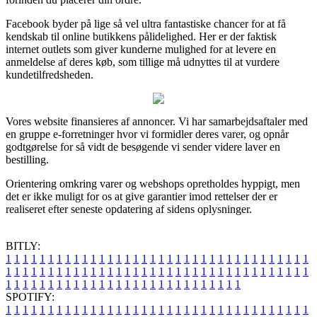
Facebook byder på lige så vel ultra fantastiske chancer for at få
kendskab til online butikkens pålidelighed. Her er der faktisk
internet outlets som giver kunderne mulighed for at levere en
anmeldelse af deres køb, som tillige må udnyttes til at vurdere
kundetilfredsheden.
Vores website finansieres af annoncer. Vi har samarbejdsaftaler med
en gruppe e-forretninger hvor vi formidler deres varer, og opnår
godtgørelse for så vidt de besøgende vi sender videre laver en
bestilling.
Orientering omkring varer og webshops opretholdes hyppigt, men
det er ikke muligt for os at give garantier imod rettelser der er
realiseret efter seneste opdatering af sidens oplysninger.
BITLY:
1
1
1
1
1
1
1
1
1
1
1
1
1
1
1
1
1
1
1
1
1
1
1
1
1
1
1
1
1
1
1
1
1
1
1
1
1
1
1
1
1
1
1
1
1
1
1
1
1
1
1
1
1
1
1
1
1
1
1
1
1
1
1
1
1
1
1
1
1
1
1
1
1
1
1
1
1
1
1
1
1
1
1
1
1
1
1
1
1
1
1
1
1
1
1
1
1
1
1
1
SPOTIFY:
1
1
1
1
1
1
1
1
1
1
1
1
1
1
1
1
1
1
1
1
1
1
1
1
1
1
1
1
1
1
1
1
1
1
1
1