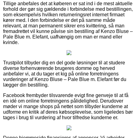
Tillige anbefales det at køberen er sat ind i de mest aktuelle
forhold der gør sig gældende i forbindelse med bestillingen,
som eksempelvis hvilken returneringsret internet firmaet
kører med. I den forbindelse er det på samme måde
relevant, at man permanent sikrer ens kvittering, så man
fremadrettet vil kunne påvise sin bestilling af Kenzo Bluse –
Pale Blue m. Elefant, uafhængig om man er mand eller
kvinde.
Trustpilot tilbyder dig en del gode løsninger til at studere
diverse forhenværende brugeres domme og herved
anbefaler vi, at du tager et kig på online forretningens
vurderinger af Kenzo Bluse – Pale Blue m. Elefant før du
lægger din bestilling.
Facebook frembyder tilsvarende evigt fine genveje til at få
en idé om online forretningens pålidelighed. Derudover
møder vi mange shops på nettet som tilbyder kunderne at
udforme en kritik af deres købsoplevelse, som ligeledes bør
tages i brug til vurdering af hvor tilfredse kunderne er.
Denne hjemmeside finansieres af annoncer. Vi arbejder