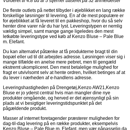
Vurderet til
4.8
ud af 5 stjerner baseret på
32
anmeldelser
De fleste outlets på nettet tilbyder i øjeblikket en lang række
forskellige løsninger til levering. En af de mest populære er
for øjeblikket at få leveret til en pakkeshop, hvor du så selv
henter dine varer når du har lyst. Leveringstypen er nemlig
vældig simpel, samt mange gange ligeledes den mest
letkøbte leveringstype ved køb af Kenzo Bluse – Pale Blue
m. Elefant.
Du kan alternativt påtænke at få produkterne bragt til din
bopæl eller ud til dit arbejdes adresse. Løsningen viser sig i
mange tilfælde en anelse mere pebret, men til gengæld
ekstremt ukompliceret. Den mest betalelige mulighed for
fragt er utvivlsomt selv at hente ordren, hvilket betinges af at
du lever i nærheden af e-handlens adresse.
Leveringshastigheden på Drengetøj,Kenzo AW21,Kenzo
Bluse er jo yderst central hvis man mangler dine nye
produkter omgående, og herved er det øjensynligt på sin
plads at vi besigtiger leveringstidspunktet på det
pågældende produkt.
Masser af internet foretagender præsterer muligheden for
dag-til-dag levering på en række produkter, eksempelvis
Kenzo Bluse – Pale Blue m. Elefant, men vær påpasselig da