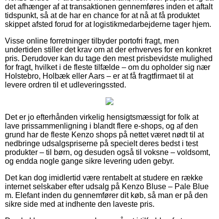
det afhænger af at transaktionen gennemføres inden et aftalt
tidspunkt, så at de har en chance for at nå at få produktet
skippet afsted forud for at logistikmedarbejderne tager hjem.
Visse online forretninger tilbyder portofri fragt, men
undertiden stiller det krav om at der erhverves for en konkret
pris. Derudover kan du tage den mest prisbevidste mulighed
for fragt, hvilket i de fleste tilfælde – om du opholder sig nær
Holstebro, Holbæk eller Aars – er at få fragtfirmaet til at
levere ordren til et udleveringssted.
Det er jo efterhånden virkelig hensigtsmæssigt for folk at
lave prissammenligning i blandt flere e-shops, og af den
grund har de fleste Kenzo shops på nettet været nødt til at
nedbringe udsalgspriserne på specielt deres bedst i test
produkter – til børn, og desuden også til voksne – voldsomt,
og endda nogle gange sikre levering uden gebyr.
Det kan dog imidlertid være rentabelt at studere en række
internet selskaber efter udsalg på Kenzo Bluse – Pale Blue
m. Elefant inden du gennemfører dit køb, så man er på den
sikre side med at indhente den laveste pris.