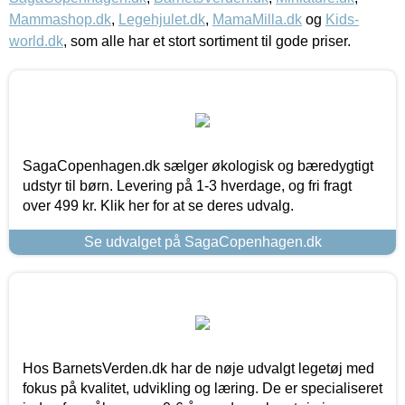
Mammashop.dk
,
Legehjulet.dk
,
MamaMilla.dk
og
Kids-
world.dk
, som alle har et stort sortiment til gode priser.
SagaCopenhagen.dk sælger økologisk og bæredygtigt
udstyr til børn. Levering på 1-3 hverdage, og fri fragt
over 499 kr. Klik her for at se deres udvalg.
Se udvalget på SagaCopenhagen.dk
Hos BarnetsVerden.dk har de nøje udvalgt legetøj med
fokus på kvalitet, udvikling og læring. De er specialiseret