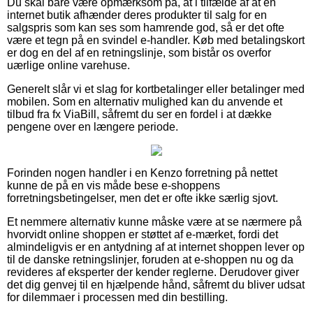
Du skal bare være opmærksom på, at i tilfælde af at en
internet butik afhænder deres produkter til salg for en
salgspris som kan ses som hamrende god, så er det ofte
være et tegn på en svindel e-handler. Køb med betalingskort
er dog en del af en retningslinje, som bistår os overfor
uærlige online varehuse.
Generelt slår vi et slag for kortbetalinger eller betalinger med
mobilen. Som en alternativ mulighed kan du anvende et
tilbud fra fx ViaBill, såfremt du ser en fordel i at dække
pengene over en længere periode.
Forinden nogen handler i en Kenzo forretning på nettet
kunne de på en vis måde bese e-shoppens
forretningsbetingelser, men det er ofte ikke særlig sjovt.
Et nemmere alternativ kunne måske være at se nærmere på
hvorvidt online shoppen er støttet af e-mærket, fordi det
almindeligvis er en antydning af at internet shoppen lever op
til de danske retningslinjer, foruden at e-shoppen nu og da
revideres af eksperter der kender reglerne. Derudover giver
det dig genvej til en hjælpende hånd, såfremt du bliver udsat
for dilemmaer i processen med din bestilling.