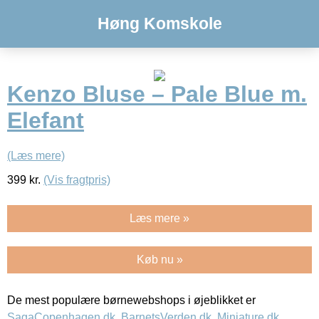
Høng Komskole
Kenzo Bluse – Pale Blue m.
Elefant
(Læs mere)
399
kr.
(Vis fragtpris)
Læs mere »
Køb nu »
De mest populære børnewebshops i øjeblikket er
SagaCopenhagen.dk
,
BarnetsVerden.dk
,
Miniature.dk
,