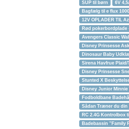
SUP til børn
6V 4,5
Bagfælg til e flux 10
12V OPLADER TIL A
Rød pokerbordplade 
Avengers Classic Wal
Disney Prinsesse Aske
Dinosaur Baby Udklæd
Sirena Havfrue Plaid
Disney Prinsesse Sneh
Stunted X Beskyttels
Disney Junior Minnie 
Fodboldbane Badehå
Sådan Træner du din
RC 2.4G Kontrolbox 
Badebassin ”Family 