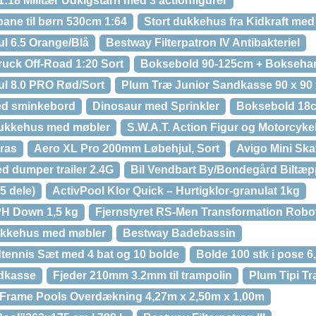
:18 Militær Udkigstårn med 3 actionfigurer
bane til børn 530cm 1:64
Stort dukkehus fra Kidkraft med
ul 6.5 Orange/Blå
Bestway Filterpatron IV Antibakteriel
ruck Off-Road 1:20 Sort
Boksebold 90-125cm + Bokseha
ul 8.0 PRO Rød/Sort
Plum Træ Junior Sandkasse 90 x 90
med sminkebord
Dinosaur med Sprinkler
Boksebold 18
Dukkehus med møbler
S.W.A.T. Action Figur og Motorcyke
ras
Aero XL Pro 200mm Løbehjul, Sort
Avigo Mini Sk
ed dumper trailer 2.4G
Bil Vendbart By/Bondegård Biltæ
5 dele)
ActivPool Klor Quick – Hurtigklor-granulat 1kg
PH Down 1,5 kg
Fjernstyret RS-Men Transformation Robot
dukkehus med møbler
Bestway Badebassin
ennis Sæt med 4 bat og 10 bolde
Bolde 100 stk i pose 6
dkasse
Fjeder 210mm 3.2mm til trampolin
Plum Tipi Tr
 Frame Pools Overdækning 4,27m x 2,50m x 1,00m