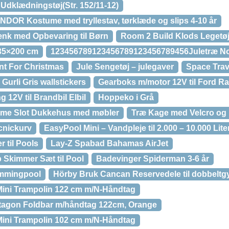
 Udklædningstøj(Str. 152/11-12)
DOR Kostume med tryllestav, tørklæde og slips 4-10 år
nk med Opbevaring til Børn
Room 2 Build Klods Legetø
135×200 cm
123456789123456789123456789456Juletræ No
ant For Christmas
Jule Sengetøj – julegaver
Space Trav
Gurli Gris wallstickers
Gearboks m/motor 12V til Ford Ra
 12V til Brandbil Elbil
Hoppeko i Grå
mme Slot Dukkehus med møbler
Træ Kage med Velcro og
icnickurv
EasyPool Mini – Vandpleje til 2.000 – 10.000 Lite
 til Pools
Lay-Z Spabad Bahamas AirJet
Skimmer Sæt til Pool
Badevinger Spiderman 3-6 år
ømmingpool
Hörby Bruk Cancan Reservedele til dobbelt
Mini Trampolin 122 cm m/N-Håndtag
ctagon Foldbar m/håndtag 122cm, Orange
Mini Trampolin 102 cm m/N-Håndtag