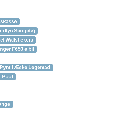
jskasse
rdlys Sengetøj
el Wallstickers
nger F650 elbil
 Pynt i Æske Legemad
r Pool
gynge