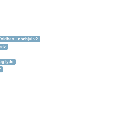
oldbart Løbehjul v2
selv
og lyde
r