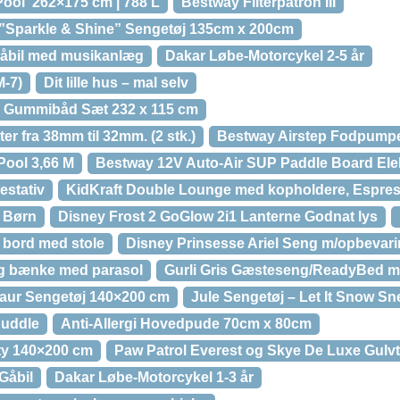
ool”262×175 cm | 788 L
Bestway Filterpatron III
 ”Sparkle & Shine” Sengetøj 135cm x 200cm
åbil med musikanlæg
Dakar Løbe-Motorcykel 2-5 år
M-7)
Dit lille hus – mal selv
 Gummibåd Sæt 232 x 115 cm
r fra 38mm til 32mm. (2 stk.)
Bestway Airstep Fodpump
Pool 3,66 M
Bestway 12V Auto-Air SUP Paddle Board Ele
stativ
KidKraft Double Lounge med kopholdere, Espre
l Børn
Disney Frost 2 GoGlow 2i1 Lanterne Godnat lys
 bord med stole
Disney Prinsesse Ariel Seng m/opbevar
og bænke med parasol
Gurli Gris Gæsteseng/ReadyBed 
saur Sengetøj 140×200 cm
Jule Sengetøj – Let It Snow S
Cuddle
Anti-Allergi Hovedpude 70cm x 80cm
ty 140×200 cm
Paw Patrol Everest og Skye De Luxe Gulvt
Gåbil
Dakar Løbe-Motorcykel 1-3 år