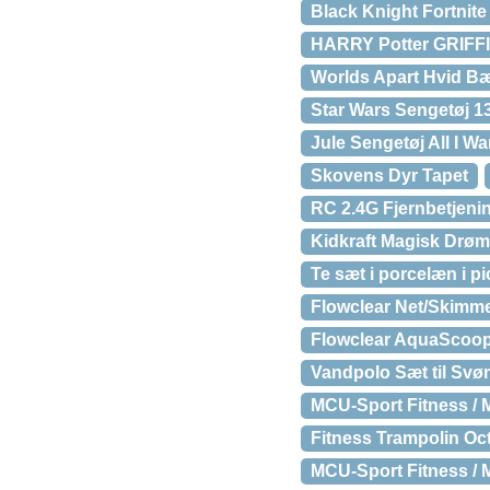
Black Knight Fortnite
HARRY Potter GRIFFIN
Worlds Apart Hvid Bæ
Star Wars Sengetøj 
Jule Sengetøj All I W
Skovens Dyr Tapet
RC 2.4G Fjernbetjening
Kidkraft Magisk Drø
Te sæt i porcelæn i p
Flowclear Net/Skimmer
Flowclear AquaScoop 
Vandpolo Sæt til Sv
MCU-Sport Fitness / 
Fitness Trampolin O
MCU-Sport Fitness / 