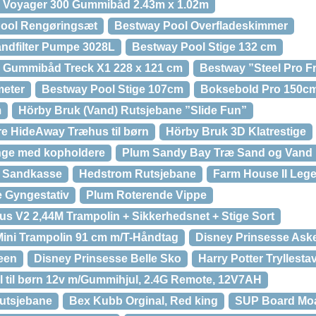
 Voyager 300 Gummibåd 2.43m x 1.02m
ool Rengøringsæt
Bestway Pool Overfladeskimmer
ndfilter Pumpe 3028L
Bestway Pool Stige 132 cm
 Gummibåd Treck X1 228 x 121 cm
Bestway ”Steel Pro F
meter
Bestway Pool Stige 107cm
Boksebold Pro 150c
m
Hörby Bruk (Vand) Rutsjebane ”Slide Fun”
e HideAway Træhus til børn
Hörby Bruk 3D Klatrestige
nge med kopholdere
Plum Sandy Bay Træ Sand og Vand
h Sandkasse
Hedstrom Rutsjebane
Farm House II Lege
 Gyngestativ
Plum Roterende Vippe
us V2 2,44M Trampolin + Sikkerhedsnet + Stige Sort
Mini Trampolin 91 cm m/T-Håndtag
Disney Prinsesse Ask
ween
Disney Prinsesse Belle Sko
Harry Potter Tryllesta
l til børn 12v m/Gummihjul, 2.4G Remote, 12V7AH
Rutsjebane
Bex Kubb Orginal, Red king
SUP Board Mo