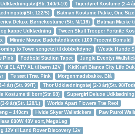
 Udklædningstøj(Str. 140/9-10)
Tigerdyret Kostume (2-4 år
ningstøj(Str. 122/S)
Batman Kostume Pakke, One Size 
rica Deluxe Børnekostume (Str. M/116)
Batman Maske ti
 og kappe Udklædning
Tween Skull Trooper Fortnite Kost
ox
Minnie Mouse Badehåndklæde i 100 Procent Bomuld
ming to Town sengetøj til dobbeltdyne
Westie Hunde S
e Pink
Fodbold Stadion Tapet
Jungle Eventyr Wallstic
til EL ATV XL til børn 12V
KidKraft Bianca City Life D
yr
Te sæt i Træ, Pink
Morgenmadsbakke, Blå
4 år) (Str. 99/T)
Thor Udklædningstøj (2-3 år)(Str. 98/Tod
e Kostume til børn(Str. 98)
Supergirl Deluxe Udklædningst
-9 år)(Str. 128/L)
Worlds Apart Flowers Træ Reol
eng – 140cm
Hvide Skyer Wallstickers
Paw Patrol Wall
hless 800W 48V sort, MegaLeg
ng 12V til Land Rover Discovery 12v