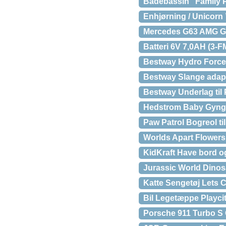
Badebassin ”Family P
Enhjørning / Unicorn
Mercedes G63 AMG G
Batteri 6V 7,0AH (3-F
Bestway Hydro Force
Bestway Slange adapte
Bestway Underlag til 
Hedstrom Baby Gynge
Paw Patrol Bogreol ti
Worlds Apart Flowers
KidKraft Have bord 
Jurassic World Dino
Katte Sengetøj Lets 
Bil Legetæppe Playci
Porsche 911 Turbo S 