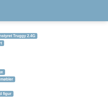
nstyret Truggy 2.4G
rt
ge
 møbler
 figur