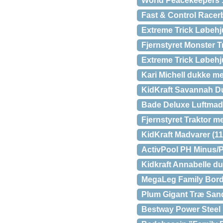
World Peacekeepers 1
Fast & Control Racer
Extreme Trick Løbehj
Fjernstyret Monster T
Extreme Trick Løbehj
Kari Michell dukke 
KidKraft Savannah 
Bade Deluxe Luftmad
Fjernstyret Traktor m
KidKraft Madvarer (11
ActivPool PH Minus/
Kidkraft Annabelle 
MegaLeg Family Bordt
Plum Gigant Træ San
Bestway Power Steel