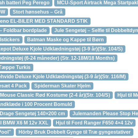
ah batteri Peg Perego
MCU-Sport Airtrack Mega Startpak
00W
Stort hønsehus – Grå
zeno EL-BILER MED STANDARD STIK
– Foldbar bordplade
Jule Sengetøj – Selfie til Dobbeltdy
lstickers
Batman Maske og Kappe til Børn
pot Deluxe Kjole Udklædningstøj (3-9 år)(Str. 104/S)
ningstøj (6-24 måneder) (Str. 12-18M/18 Months)
/Tæppe Turkis
vide Deluxe Kjole Udklædningstøj (3-9 år)(Str. 116/M)
esæt 4 Pack
Spiderman Skater Hjelm
Mouse Classic Rød Kostume (2-4 år)(Str. 104/S)
Hjul til
ndklæde i 100 Procent Bomuld
 Drage Sengetøj 140×200 cm
Julemanden Please Stop He
til BMW X6 M 12v XXL
Hjul til Ford Ranger F650 4×4 12v
Pool”
Hörby Bruk Dobbelt Gynge til Træ gyngestativer