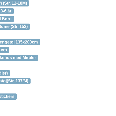
) (Str. 12-18M)
3-6 år
l Børn
ume (Str. 152)
engetøj 135x200cm
kers
ukkehus med Møbler
dler)
øj(Str. 137/M)
stickers