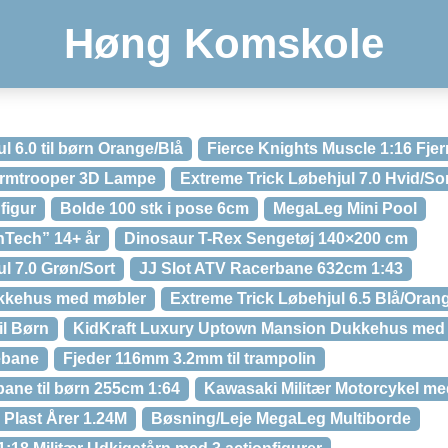
Høng Komskole
l 6.0 til børn Orange/Blå
Fierce Knights Muscle 1:16 Fjer
tormtrooper 3D Lampe
Extreme Trick Løbehjul 7.0 Hvid/So
figur
Bolde 100 stk i pose 6cm
MegaLeg Mini Pool
Tech” 14+ år
Dinosaur T-Rex Sengetøj 140×200 cm
l 7.0 Grøn/Sort
JJ Slot ATV Racerbane 632cm 1:43
ukkehus med møbler
Extreme Trick Løbehjul 6.5 Blå/Oran
il Børn
KidKraft Luxury Uptown Mansion Dukkehus med
ebane
Fjeder 116mm 3.2mm til trampolin
bane til børn 255cm 1:64
Kawasaki Militær Motorcykel med
Plast Årer 1.24M
Bøsning/Leje MegaLeg Multiborde