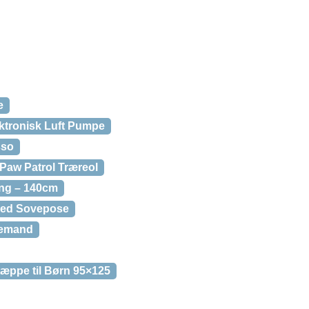
e
ktronisk Luft Pumpe
sso
Paw Patrol Træreol
ing – 140cm
med Sovepose
nemand
æppe til Børn 95×125