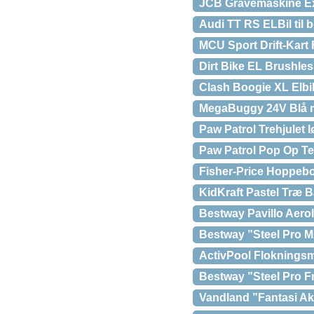
JCB Gravemaskine Ex
Audi TT RS ELBil til 
MCU Sport Drift-Kart F
Dirt Bike EL Brushles
Clash Boogie XL Elbil
MegaBuggy 24V Blå m
Paw Patrol Trehjulet l
Paw Patrol Pop Op Te
Fisher-Price Hoppebo
KidKraft Pastel Træ 
Bestway Pavillo Aer
Bestway ”Steel Pro M
ActivPool Flokningsmi
Bestway ”Steel Pro F
Vandland ”Fantasi Ak