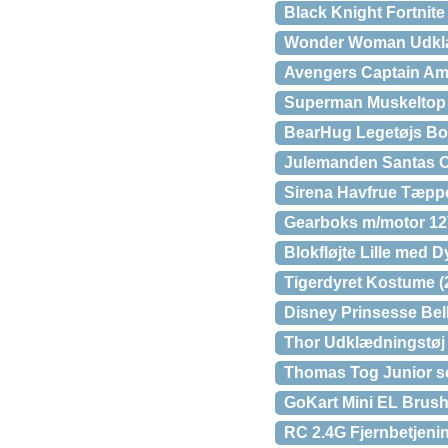
Black Knight Fortnite
Wonder Woman Udklæd
Avengers Captain Ame
Superman Muskeltop
BearHug Legetøjs B
Julemanden Santas Co
Sirena Havfrue Tæpp
Gearboks m/motor 12V 
Blokfløjte Lille med D
Tigerdyret Kostume (2-
Disney Prinsesse Bell
Thor Udklædningstøj (3
Thomas Tog Junior s
GoKart Mini EL Brus
RC 2.4G Fjernbetjeni