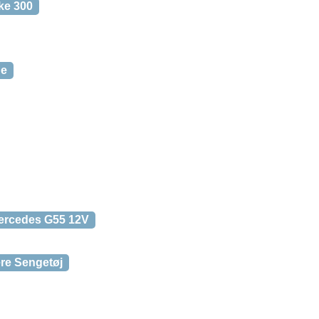
ke 300
ne
 Mercedes G55 12V
re Sengetøj