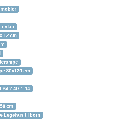
 møbler
ndsker
 x 12 cm
cm
l
aterampe
ppe 80×120 cm
 Bil 2.4G 1:14
,50 cm
æ Legehus til børn