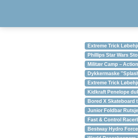
Extreme Trick Løbehju
Phillips Star Wars S
Militær Camp – Action
Dykkermaske ”Splash
Extreme Trick Løbehju
Kidkraft Penelope d
Bored X Skateboard t
Junior Foldbar Rutsj
Fast & Control Racer
Bestway Hydro Force 