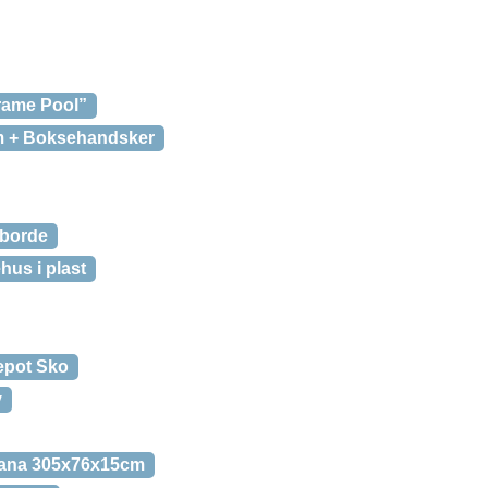
rame Pool”
m + Boksehandsker
 borde
hus i plast
epot Sko
v
ana 305x76x15cm