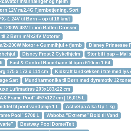
cavator m/anhænger og hjelm
børn 12V m/2.4G Fjernbetjening, Sort
X-i1 24V til Børn – op til 18 km/t
s 1200W 48V Li-ion Batteri Crosser
 til 2 Børn m/4x24V Motorer
/2x200W Motor + Gummihjul + fjernb
Disney Prinsesse F
øbehjul
Disney Frost 2 Cykelhjelm
Stor bil i pap – Mal 
lt
Fast & Control Racerbane til børn 610cm 1:64
rg 175 x 173 x 114 cm
Kidkraft landkøkken i træ med lys 
Bage Sæt
Mundharmonika til Børn med dyremotiv 12 tone
oluxe Luftmadras 203x183x22 cm
AX Frame Pool” 457×122 cm | 16,015 L
ddel til pool vandpleje 1 L
ActivSpa Alka Up 1 kg
rame Pool” 5700 L
Waboba ”Extreme” Bold til Vand
varie”
Bestway Pool Dome/Telt