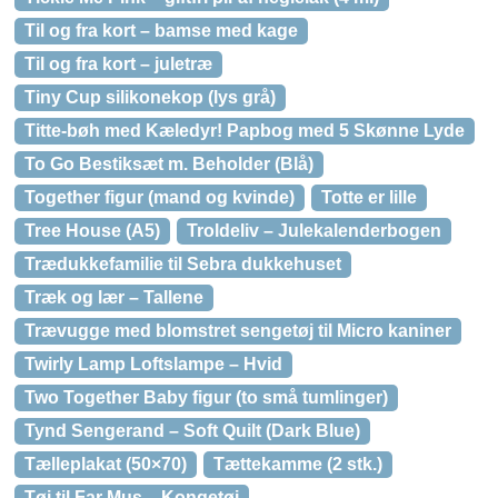
Til og fra kort – bamse med kage
Til og fra kort – juletræ
Tiny Cup silikonekop (lys grå)
Titte-bøh med Kæledyr! Papbog med 5 Skønne Lyde
To Go Bestiksæt m. Beholder (Blå)
Together figur (mand og kvinde)
Totte er lille
Tree House (A5)
Troldeliv – Julekalenderbogen
Trædukkefamilie til Sebra dukkehuset
Træk og lær – Tallene
Trævugge med blomstret sengetøj til Micro kaniner
Twirly Lamp Loftslampe – Hvid
Two Together Baby figur (to små tumlinger)
Tynd Sengerand – Soft Quilt (Dark Blue)
Tælleplakat (50×70)
Tættekamme (2 stk.)
Tøj til Far Mus – Kongetøj