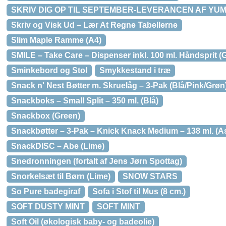
SKRIV DIG OP TIL SEPTEMBER-LEVERANCEN AF YU
Skriv og Visk Ud – Lær At Regne Tabellerne
Slim Maple Ramme (A4)
SMILE – Take Care – Dispenser inkl. 100 ml. Håndsprit (
Sminkebord og Stol
Smykkestand i træ
Snack n' Nest Bøtter m. Skruelåg – 3-Pak (Blå/Pink/Grøn
Snackboks – Small Split – 350 ml. (Blå)
Snackbox (Green)
Snackbøtter – 3-Pak – Knick Knack Medium – 138 ml. (As
SnackDISC – Abe (Lime)
Snedronningen (fortalt af Jens Jørn Spottag)
Snorkelsæt til Børn (Lime)
SNOW STARS
So Pure badegiraf
Sofa i Stof til Mus (8 cm.)
SOFT DUSTY MINT
SOFT MINT
Soft Oil (økologisk baby- og badeolie)