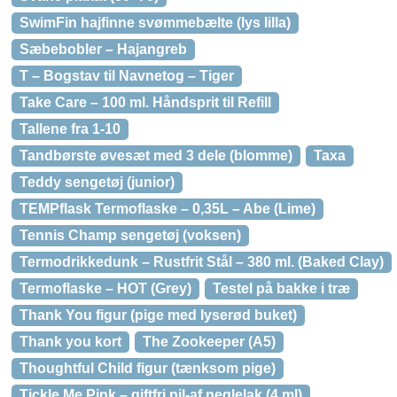
SwimFin hajfinne svømmebælte (lys lilla)
Sæbebobler – Hajangreb
T – Bogstav til Navnetog – Tiger
Take Care – 100 ml. Håndsprit til Refill
Tallene fra 1-10
Tandbørste øvesæt med 3 dele (blomme)
Taxa
Teddy sengetøj (junior)
TEMPflask Termoflaske – 0,35L – Abe (Lime)
Tennis Champ sengetøj (voksen)
Termodrikkedunk – Rustfrit Stål – 380 ml. (Baked Clay)
Termoflaske – HOT (Grey)
Testel på bakke i træ
Thank You figur (pige med lyserød buket)
Thank you kort
The Zookeeper (A5)
Thoughtful Child figur (tænksom pige)
Tickle Me Pink – giftfri pil-af neglelak (4 ml)