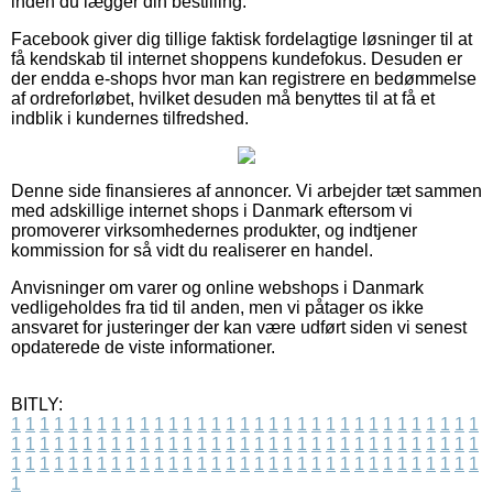
inden du lægger din bestilling.
Facebook giver dig tillige faktisk fordelagtige løsninger til at
få kendskab til internet shoppens kundefokus. Desuden er
der endda e-shops hvor man kan registrere en bedømmelse
af ordreforløbet, hvilket desuden må benyttes til at få et
indblik i kundernes tilfredshed.
Denne side finansieres af annoncer. Vi arbejder tæt sammen
med adskillige internet shops i Danmark eftersom vi
promoverer virksomhedernes produkter, og indtjener
kommission for så vidt du realiserer en handel.
Anvisninger om varer og online webshops i Danmark
vedligeholdes fra tid til anden, men vi påtager os ikke
ansvaret for justeringer der kan være udført siden vi senest
opdaterede de viste informationer.
BITLY:
1
1
1
1
1
1
1
1
1
1
1
1
1
1
1
1
1
1
1
1
1
1
1
1
1
1
1
1
1
1
1
1
1
1
1
1
1
1
1
1
1
1
1
1
1
1
1
1
1
1
1
1
1
1
1
1
1
1
1
1
1
1
1
1
1
1
1
1
1
1
1
1
1
1
1
1
1
1
1
1
1
1
1
1
1
1
1
1
1
1
1
1
1
1
1
1
1
1
1
1