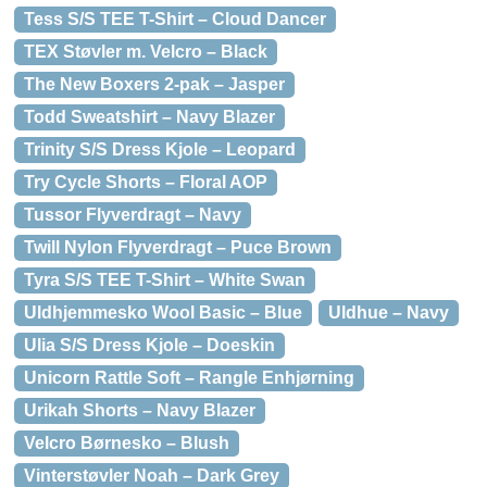
Tess S/S TEE T-Shirt – Cloud Dancer
TEX Støvler m. Velcro – Black
The New Boxers 2-pak – Jasper
Todd Sweatshirt – Navy Blazer
Trinity S/S Dress Kjole – Leopard
Try Cycle Shorts – Floral AOP
Tussor Flyverdragt – Navy
Twill Nylon Flyverdragt – Puce Brown
Tyra S/S TEE T-Shirt – White Swan
Uldhjemmesko Wool Basic – Blue
Uldhue – Navy
Ulia S/S Dress Kjole – Doeskin
Unicorn Rattle Soft – Rangle Enhjørning
Urikah Shorts – Navy Blazer
Velcro Børnesko – Blush
Vinterstøvler Noah – Dark Grey