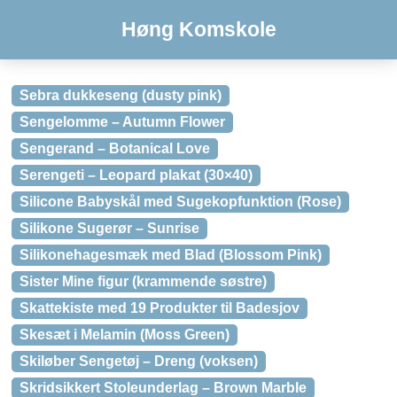
Høng Komskole
Sebra dukkeseng (dusty pink)
Sengelomme – Autumn Flower
Sengerand – Botanical Love
Serengeti – Leopard plakat (30×40)
Silicone Babyskål med Sugekopfunktion (Rose)
Silikone Sugerør – Sunrise
Silikonehagesmæk med Blad (Blossom Pink)
Sister Mine figur (krammende søstre)
Skattekiste med 19 Produkter til Badesjov
Skesæt i Melamin (Moss Green)
Skiløber Sengetøj – Dreng (voksen)
Skridsikkert Stoleunderlag – Brown Marble