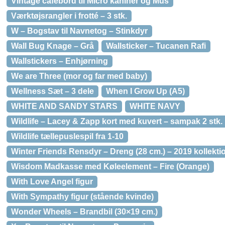
Vintage cafébord til Micro kaniner og Mus
Værktøjsrangler i frotté – 3 stk.
W – Bogstav til Navnetog – Stinkdyr
Wall Bug Knage – Grå
Wallsticker – Tucanen Rafi
Wallstickers – Enhjørning
We are Three (mor og far med baby)
Wellness Sæt – 3 dele
When I Grow Up (A5)
WHITE AND SANDY STARS
WHITE NAVY
Wildlife – Lacey & Zapp kort med kuvert – sampak 2 stk.
Wildlife tællepuslespil fra 1-10
Winter Friends Rensdyr – Dreng (28 cm.) – 2019 kollekti
Wisdom Madkasse med Køleelement – Fire (Orange)
With Love Angel figur
With Sympathy figur (stående kvinde)
Wonder Wheels – Brandbil (30×19 cm.)