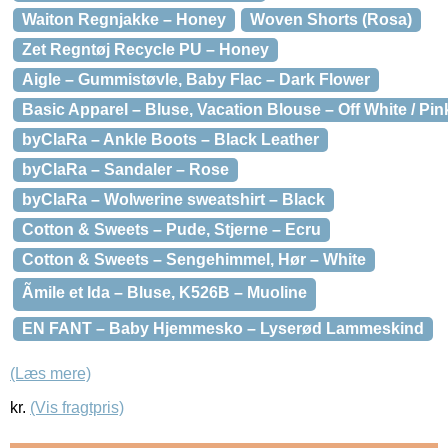
Waiton Regnjakke – Honey
Woven Shorts (Rosa)
Zet Regntøj Recycle PU – Honey
Aigle – Gummistøvle, Baby Flac – Dark Flower
Basic Apparel – Bluse, Vacation Blouse – Off White / Pin
byClaRa – Ankle Boots – Black Leather
byClaRa – Sandaler – Rose
byClaRa – Wolwerine sweatshirt – Black
Cotton & Sweets – Pude, Stjerne – Ecru
Cotton & Sweets – Sengehimmel, Hør – White
Ãmile et Ida – Bluse, K526B – Muoline
EN FANT – Baby Hjemmesko – Lyserød Lammeskind
(Læs mere)
kr.
(Vis fragtpris)