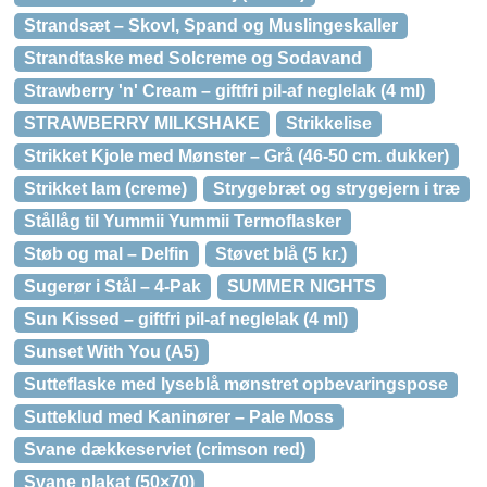
Strandsæt – Skovl, Spand og Muslingeskaller
Strandtaske med Solcreme og Sodavand
Strawberry 'n' Cream – giftfri pil-af neglelak (4 ml)
STRAWBERRY MILKSHAKE
Strikkelise
Strikket Kjole med Mønster – Grå (46-50 cm. dukker)
Strikket lam (creme)
Strygebræt og strygejern i træ
Stållåg til Yummii Yummii Termoflasker
Støb og mal – Delfin
Støvet blå (5 kr.)
Sugerør i Stål – 4-Pak
SUMMER NIGHTS
Sun Kissed – giftfri pil-af neglelak (4 ml)
Sunset With You (A5)
Sutteflaske med lyseblå mønstret opbevaringspose
Sutteklud med Kaninører – Pale Moss
Svane dækkeserviet (crimson red)
Svane plakat (50×70)