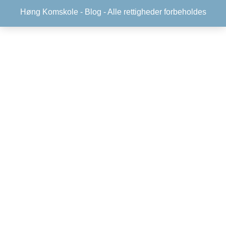
Høng Komskole -
Blog
- Alle rettigheder forbeholdes