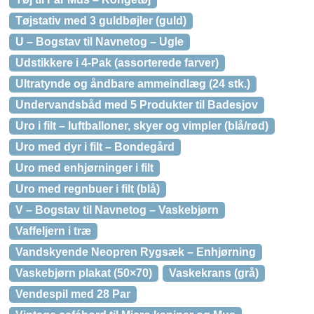
Tøjstativ med 3 guldbøjler (guld)
U – Bogstav til Navnetog – Ugle
Udstikkere i 4-Pak (assorterede farver)
Ultratynde og åndbare ammeindlæg (24 stk.)
Undervandsbåd med 5 Produkter til Badesjov
Uro i filt – luftballoner, skyer og vimpler (blå/rød)
Uro med dyr i filt – Bondegård
Uro med enhjørninger i filt
Uro med regnbuer i filt (blå)
V – Bogstav til Navnetog – Vaskebjørn
Vaffeljern i træ
Vandskyende Neopren Rygsæk – Enhjørning
Vaskebjørn plakat (50×70)
Vaskekrans (grå)
Vendespil med 28 Par