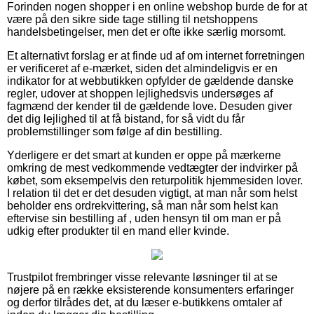
Forinden nogen shopper i en online webshop burde de for at
være på den sikre side tage stilling til netshoppens
handelsbetingelser, men det er ofte ikke særlig morsomt.
Et alternativt forslag er at finde ud af om internet forretningen
er verificeret af e-mærket, siden det almindeligvis er en
indikator for at webbutikken opfylder de gældende danske
regler, udover at shoppen lejlighedsvis undersøges af
fagmænd der kender til de gældende love. Desuden giver
det dig lejlighed til at få bistand, for så vidt du får
problemstillinger som følge af din bestilling.
Yderligere er det smart at kunden er oppe på mærkerne
omkring de mest vedkommende vedtægter der indvirker på
købet, som eksempelvis den returpolitik hjemmesiden lover.
I relation til det er det desuden vigtigt, at man når som helst
beholder ens ordrekvittering, så man når som helst kan
eftervise sin bestilling af , uden hensyn til om man er på
udkig efter produkter til en mand eller kvinde.
Trustpilot frembringer visse relevante løsninger til at se
nøjere på en række eksisterende konsumenters erfaringer
og derfor tilrådes det, at du læser e-butikkens omtaler af