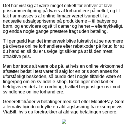
Det har vist sig at være meget enkelt for enhver at lave
prissammenligning på tværs af forhandlere på nettet, og til
tak har massevis af online firmaer været tvunget til at
nedsætte udsalgspriserne på produkterne – til babyer og
børn, og endvidere også til damer og herrer – eftertrykkeligt,
og endda nogle gange præstere fragt uden betaling.
Til gengæld kan det immervæk blive lukrativt at se nærmere
på diverse online forhandlere efter rabatkoder på forud for at
du handler, så du er usvigeligt sikker på at få den mest
attraktive pris.
Man bør trods alt være obs på, at hvis en online virksomhed
afsætter bedst i test varer til salg for en pris som anses for
uforståeligt beskeden, så burde det i nogle tilfælde være et
fingerpeg om en svindel e-shop. Betalinger med kort er
heldigvis en del af en ordning, hvilket begunstiger os imod
svindlende online forhandlere.
Generelt tilråder vi betalinger med kort eller MobilePay. Som
alternativ bør du udnytte en afdragsløsning fra eksempelvis
ViaBill, hvis du foretrækker at afdrage betalingen senere.