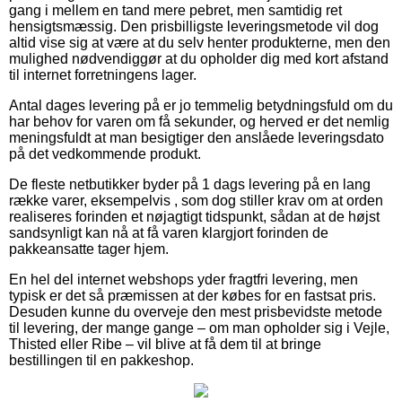
gang i mellem en tand mere pebret, men samtidig ret
hensigtsmæssig. Den prisbilligste leveringsmetode vil dog
altid vise sig at være at du selv henter produkterne, men den
mulighed nødvendiggør at du opholder dig med kort afstand
til internet forretningens lager.
Antal dages levering på er jo temmelig betydningsfuld om du
har behov for varen om få sekunder, og herved er det nemlig
meningsfuldt at man besigtiger den anslåede leveringsdato
på det vedkommende produkt.
De fleste netbutikker byder på 1 dags levering på en lang
række varer, eksempelvis , som dog stiller krav om at orden
realiseres forinden et nøjagtigt tidspunkt, sådan at de højst
sandsynligt kan nå at få varen klargjort forinden de
pakkeansatte tager hjem.
En hel del internet webshops yder fragtfri levering, men
typisk er det så præmissen at der købes for en fastsat pris.
Desuden kunne du overveje den mest prisbevidste metode
til levering, der mange gange – om man opholder sig i Vejle,
Thisted eller Ribe – vil blive at få dem til at bringe
bestillingen til en pakkeshop.