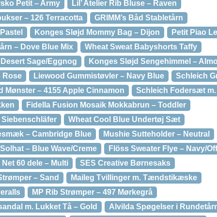
ko Petit – Army
Lil’ Atelier Rib Bluse – Raven
kser – 126 Terracotta
GRIMM’s Båd Stabletårn
Pastel
Konges Sløjd Mommy Bag – Dijon
Petit Piao L
årn – Dove Blue Mix
Wheat Sweat Babyshorts Taffy
– Desert Sage/Eggnog
Konges Sløjd Sengehimmel – Alm
– Rose
Liewood Gummistøvler – Navy Blue
Schleich G
 Mønster – 4155 Apple Cinnamon
Schleich Fodersæt m. 
kken
Fidella Fusion Mosaik Mokkabrun – Toddler
 Siebenschläfer
Wheat Cool Blue Undertøj Sæt
sesmæk – Cambridge Blue
Mushie Sutteholder – Neutral
 Solhat – Blue Wave/Creme
Flöss Sweater Flye – Navy/Of
Net 60 dele – Multi
SES Creative Børnesaks
Strømper – Sand
Maileg Tvillinger m. Tændstikæske
eralls
MP Rib Strømper – 497 Mørkegrå
ndal m. Lukket Tå – Gold
Alvilda Spøgelser i Rundetår