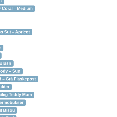
t
y Coral – Medium
s Sut – Apricot
r
Blush
Body – Sun
 – Grå Flaskepost
ulder
ileg Teddy Mum
Termobukser
t Bisou