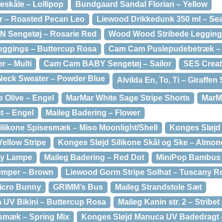
skåle – Lollipop
Bundgaard Sandal Florian – Yellow
r – Roasted Pecan Leo
Liewood Drikkedunk 350 ml – Se
 Sengetøj – Rosarie Red
Wood Wood Stribede Leggings
eggings – Buttercup Rosa
Cam Cam Puslepudebetræk – 
r – Multi
Cam Cam BABY Sengetøj – Sailor
SES Creat
Neck Sweater – Powder Blue
Alvilda En, To, Ti – Giraffen 
 Olive – Engel
MarMar White Sage Stripe Shorts
MarM
t – Engel
Maileg Badering – Flower
ilikone Spisesmæk – Miso Moonlight/Shell
Konges Sløj
ellow Stripe
Konges Sløjd Silikone Skål og Ske – Almon
ky Lampe
Maileg Badering – Red Dot
MiniPop Bambus 
ømper – Brown
Liewood Gorm Stripe Solhat – Tuscany 
icro Bunny
GRIMM’s Bus
Maileg Strandstole Sæt
 UV Bikini – Buttercup Rosa
Maileg Kanin str. 2 – Stribet
mæk – Spring Mix
Konges Sløjd Manuca UV Badedragt –