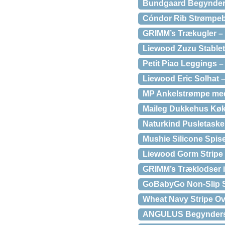
Bundgaard Begynders
Cóndor Rib Strømpebu
GRIMM’s Trækugler – 
Liewood Zuzu Stablet
Petit Piao Leggings 
Liewood Eric Solhat 
MP Ankelstrømpe med
Maileg Dukkehus Kø
Naturkind Pusletaske
Mushie Silicone Spi
Liewood Gorm Stripe
GRIMM’s Træklodser i 
GoBabyGo Non-Slip 
Wheat Navy Stripe Ov
ANGULUS Begyndersa