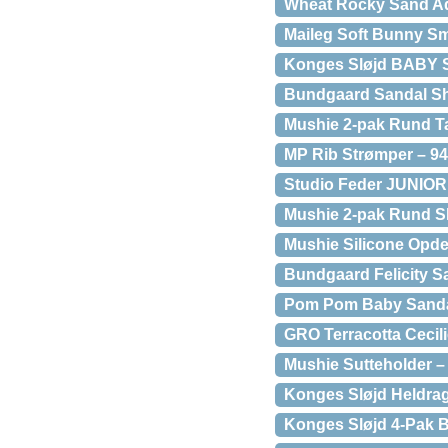
Wheat Rocky Sand Ad
Maileg Soft Bunny Sm
Konges Sløjd BABY S
Bundgaard Sandal Sh
Mushie 2-pak Rund Ta
MP Rib Strømper – 94
Studio Feder JUNIOR 
Mushie 2-pak Rund S
Mushie Silicone Opde
Bundgaard Felicity S
Pom Pom Baby Sandal 
GRO Terracotta Cecili
Mushie Sutteholder –
Konges Sløjd Heldra
Konges Sløjd 4-Pak 