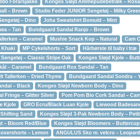
do Forårsjakke
Konges Sløjd Ammepudebetræk – Rosa
all – Brown
Studio Feder JUNIOR Sengetøj – Milky Gree
engetøj – Dino
Joha Sweatshirt Bomuld – Mint
ea – Tan
Bundgaard Sandal Ranjo – Brown
llerken – Caramel
Mushie Snack Kop – Natural
Cam Ca
 Khaki
MP Cykelshorts – Sort
Hårbørste til baby i træ
Sengetøj – Classic Stripe Oak
Konges Sløjd Kjole – But
kål – Caramel
Bundgaard Rox Sandal – Tan
lt Tallerken – Dried Thyme
Bundgaard Sandal Sondra – Y
andal – Black
Konges Sløjd Newborn Body – Dino
Fringe – Glitter Silver
Pom Pom Bio Cork Sandal – Cam
e Kjole
GRO Ecru/Black Luan Kjole
Liewood Badesand
 Shifting Sand
Konges Sløjd 3-Pak Newborn Body – Petit
gt – Bloom Red/Blue
Konges Sløjd Bloomers – Buttercu
Boxershorts – Lemon
ANGULUS Sko m. velcro – Leopard