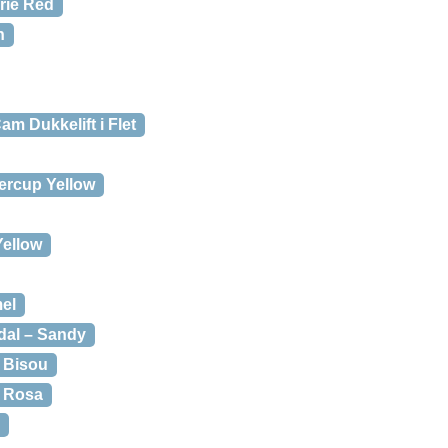
rie Red
n
m Dukkelift i Flet
tercup Yellow
ellow
el
al – Sandy
 Bisou
p Rosa