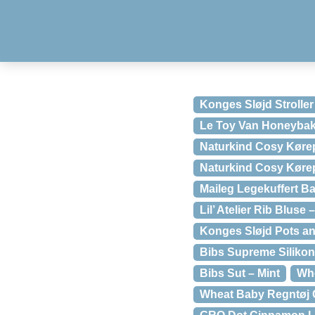
Konges Sløjd Strolle
Le Toy Van Honeybak
Naturkind Cosy Køre
Naturkind Cosy Kør
Maileg Legekuffert B
Lil’ Atelier Rib Bluse
Konges Sløjd Pots a
Bibs Supreme Siliko
Bibs Sut – Mint
Whe
Wheat Baby Regntøj C