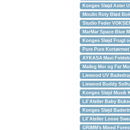
Konges Sløjd Aster U
Moulin Roty Blød Bol
Studio Feder VOKSEN
MarMar Space Blue M
Konges Sløjd Frugt o
Pure Pure Kortærmet
AYKASA Maxi Foldek
Maileg Mor og Far M
Liewood UV Badedragt
Liewood Buddy Solha
Konges Sløjd Musik 
Lil’ Atelier Baby Buk
Konges Sløjd Baderin
Lil’ Atelier Loose Swe
GRIMM’s Mixed Fores