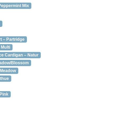
Peppermint Mix
rt – Partridge
Multi
ce Cardigan – Natur
eadow/Blossom
– Meadow
nthue
Pink