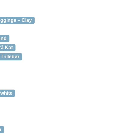
eggings – Clay
ond
rå Kat
Trillebør
fwhite
n