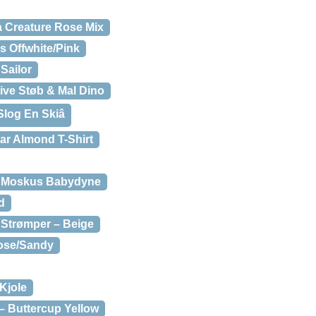
a Creature Rose Mix
 Offwhite/Pink
Sailor
ive Støb & Mal Dino
Slog En Skiâ
ar Almond T-Shirt
d Moskus Babydyne
d
Strømper – Beige
Rose/Sandy
 Kjole
 Buttercup Yellow