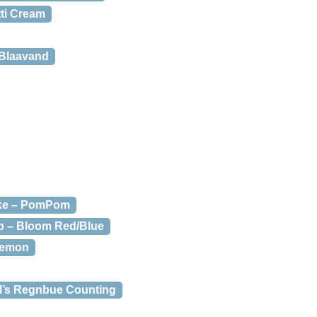
tti Cream
 Blaavand
ske – PomPom
mp – Bloom Red/Blue
Lemon
’s Regnbue Counting