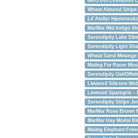
GRO Dot Cinnamon L
Wheat Almond Stripe
Lil’ Atelier Hjemmesk
MarMar Mid Indigo Sh
Serendipity Lake Sli
Serendipity Light Sh
Wheat Sand Melange 
Maileg Far Racer Mus
Serendipity Oat/Offw
Liewood Silicone Mob
Liewood Sparegris –
Serendipity Stripe Jer
MarMar Rose Brown M
MarMar Hay Modal Bl
Maileg Elephant Frie