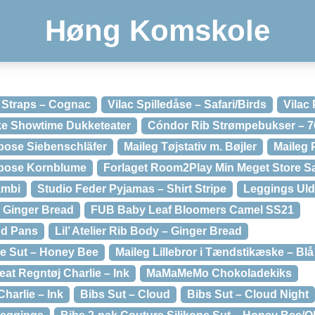
Høng Komskole
r Straps – Cognac
Vilac Spilledåse – Safari/Birds
Vilac
e Showtime Dukketeater
Cóndor Rib Strømpebukser – 7
pose Siebenschläfer
Maileg Tøjstativ m. Bøjler
Maileg 
epose Kornblume
Forlaget Room2Play Min Meget Store S
ambi
Studio Feder Pyjamas – Shirt Stripe
Leggings Uld
 – Ginger Bread
FUB Baby Leaf Bloomers Camel SS21
nd Pans
Lil’ Atelier Rib Body – Ginger Bread
ne Sut – Honey Bee
Maileg Lillebror i Tændstikæske – Blå
at Regntøj Charlie – Ink
MaMaMeMo Chokoladekiks
harlie – Ink
Bibs Sut – Cloud
Bibs Sut – Cloud Night