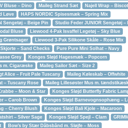
V Bluse – Dino
Maileg Strand Sæt
Najell Wrap – Bisco
d Løve
HAPS NORDIC Spisesmæk – Spring Mix
 Sengetøj – Beige Pin
Studio Feder JUNIOR Sengetøj –
odal Bluse
Liewood 4-Pak Isvaffel Legetøj – Sky Blue
g Grøntsager
Liewood 3-Pak Silikone Skåle – Rose Mix
 Skjorte – Sand Checks
Pure Pure Mini Solhat – Navy
asse Grey
Konges Sløjd Hagesmæk – Popcorn
us m. Cigaræske
Maileg Sailor Sæt – Size 2
 Alice – Fruit Pale Tuscany
Maileg Køleskab – Offwhite
t – Tuscany Rose
Maileg Lillesøster Mus m. tændstikæ
Krabbe – Moon & Star
Konges Sløjd Butterfly Fabric La
ser – Carob Brown
Konges Sløjd Barnevognsophæng – 
g – Cherry Blush
Konges Sløjd Bali Kjole – Macaroon
atshirt – Silver Sage
Konges Sløjd Spejl – Clam
GRIMM
t
Bow’s by Stær Dåbsbånd m. Sløjfe – Moss