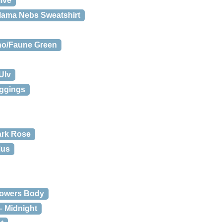
ive
lama Nebs Sweatshirt
no/Faune Green
Ulv
eggings
ark Rose
Mus
lowers Body
– Midnight