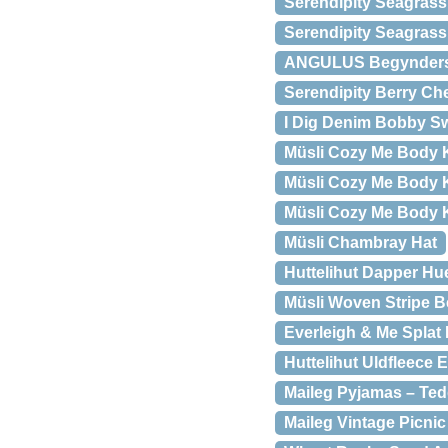
Serendipity Seagrass
Serendipity Seagrass
ANGULUS Begyndersan
Serendipity Berry Ch
I Dig Denim Bobby Sw
Müsli Cozy Me Body 
Müsli Cozy Me Body 
Müsli Cozy Me Body 
Müsli Chambray Hat
Huttelihut Dapper Hu
Müsli Woven Stripe B
Everleigh & Me Splat
Huttelihut Uldfleece 
Maileg Pyjamas – Te
Maileg Vintage Picnic