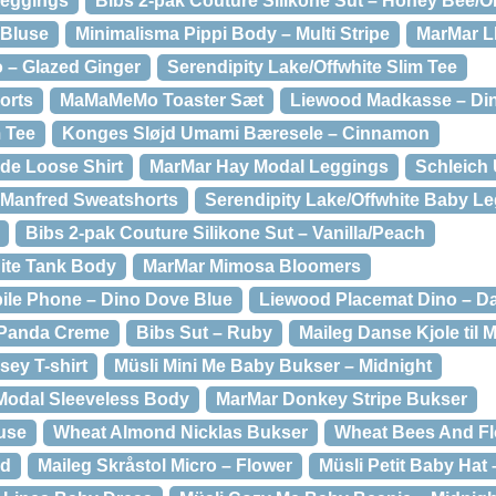
eggings
Bibs 2-pak Couture Silikone Sut – Honey Bee/Ol
 Bluse
Minimalisma Pippi Body – Multi Stripe
MarMar L
o – Glazed Ginger
Serendipity Lake/Offwhite Slim Tee
orts
MaMaMeMo Toaster Sæt
Liewood Madkasse – Di
m Tee
Konges Sløjd Umami Bæresele – Cinnamon
ade Loose Shirt
MarMar Hay Modal Leggings
Schleich 
Manfred Sweatshorts
Serendipity Lake/Offwhite Baby L
Bibs 2-pak Couture Silikone Sut – Vanilla/Peach
hite Tank Body
MarMar Mimosa Bloomers
ile Phone – Dino Dove Blue
Liewood Placemat Dino – D
 Panda Creme
Bibs Sut – Ruby
Maileg Danse Kjole til 
sey T-shirt
Müsli Mini Me Baby Bukser – Midnight
odal Sleeveless Body
MarMar Donkey Stripe Bukser
use
Wheat Almond Nicklas Bukser
Wheat Bees And F
nd
Maileg Skråstol Micro – Flower
Müsli Petit Baby Hat 