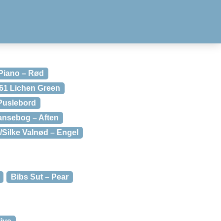
 Piano – Rød
61 Lichen Green
Puslebord
ansebog – Aften
/Silke Valnød – Engel
Bibs Sut – Pear