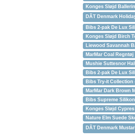
Konges Sløjd Balleri
DÃT Denmark Holida
Bibs 2-pak De Lux Si
Konges Sløjd Birch T
Liewood Savannah Ba
MarMar Coal Regntøj
Mushie Suttesnor Ha
Bibs 2-pak De Lux Si
Bibs Try-it Collection 
MarMar Dark Brown M
Bibs Supreme Siliko
Konges Sløjd Cypres F
Nature Elm Suede Sko
DÃT Denmark Mustar