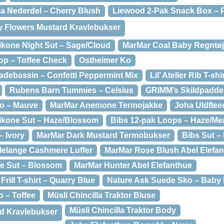
na Nederdel – Cherry Blush
Liewood 2-Pak Snack Box – 
y Flowers Mustard Kravlebukser
likone Night Sut – Sage/Cloud
MarMar Coal Baby Regntøj
op – Toffee Check
Ostheimer Ko
debassin – Confetti Peppermint Mix
Lil’ Atelier Rib T-shi
Rubens Barn Tummies – Celsius
GRIMM’s Skildpadde 
lo – Mauve
MarMar Anemone Termojakke
Joha Uldflee
likone Sut – Haze/Blossom
Bibs 12-pak Loops – Haze/M
– Ivory
MarMar Dark Mustard Termobukser
Bibs Sut 
elange Cashmere Luffer
MarMar Rose Blush Abel Elefa
ne Sut – Blossom
MarMar Hunter Abel Elefanthue
rill T-shirt – Quarry Blue
Nature Ask Suede Sko – Baby 
 – Toffee
Müsli Chincilla Traktor Bluse
Müsli Chincilla Traktor Body
d Kravlebukser