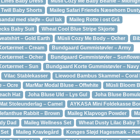
 Lines Baby Dress
Müsli Cozy Me Baby Beanie – Midnigh
 Twill Baby Shorts
Maileg Safari Friends Næsehorn Dust
dal med sløjfe – Gul lak
Maileg Rotte i ost Grå
ecks Baby Suit
Wheat Cool Blue Stripe Skjorte
eatshirt – Gold Earth
Müsli Cozy Me Body – Ocher
Bib
Kortærmet – Cream
Bundgaard Gummistøvler – Army
Kortærmet – Ocher
Bundgaard Gummistøvler – Sunflowe
Kortærmet – Sun
Bundgaard Korte Gummistøvler – Navy
Vilac Stablekasser
Liewood Bambus Skammel – Coral 
e – Ocre
MarMar Modal Bluse – Offwhite
Müsli Bloom 
each Hat
Joha Bluse Uld – Lys Gul
Joha Bluse Bomuld
 Mat Stoleunderlag – Camel
AYKASA Mini Foldekasse Bo
Elefanthue Rabbit – Brown
Maileg Klapvogn Powder
Ma
ddy Dad
Maileg Wellness Set
Wheat Dusty Lilac Baby 
 Set
Maileg Kravlegård
Konges Sløjd Hagesmæk – Peti