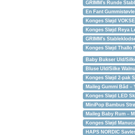
GRIMM’s Runde Stable
En Fant Gummistøvle
Konges Sløjd VOKSEN
Konges Sløjd Reya L
GRIMM’s Stableklodse
Konges Sløjd Thallo 
Baby Bukser Uld/Silke
Bluse Uld/Silke Walnu
Konges Sløjd 2-pak S
Maileg Gummi Båd – Y
Konges Sløjd LED S
MiniPop Bambus Str
Maileg Baby Rum – M
Konges Sløjd Manuca
HAPS NORDIC Savles