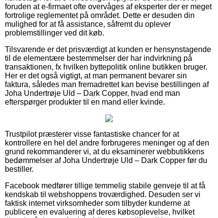
foruden at e-firmaet ofte overvåges af eksperter der er meget
fortrolige reglementet på området. Dette er desuden din
mulighed for at få assistance, såfremt du oplever
problemstillinger ved dit køb.
Tilsvarende er det prisværdigt at kunden er hensynstagende
til de elementære bestemmelser der har indvirkning på
transaktionen, fx hvilken byttepolitik online butikken bruger.
Her er det også vigtigt, at man permanent bevarer sin
faktura, således man fremadrettet kan bevise bestillingen af
Joha Undertrøje Uld – Dark Copper, hvad end man
efterspørger produkter til en mand eller kvinde.
Trustpilot præsterer visse fantastiske chancer for at
kontrollere en hel del andre forbrugeres meninger og af den
grund rekommanderer vi, at du eksaminerer webbutikkens
bedømmelser af Joha Undertrøje Uld – Dark Copper før du
bestiller.
Facebook medfører tillige temmelig stabile genveje til at få
kendskab til webshoppens troværdighed. Desuden ser vi
faktisk internet virksomheder som tilbyder kunderne at
publicere en evaluering af deres købsoplevelse, hvilket