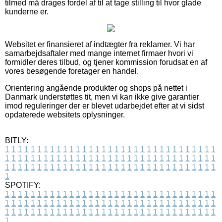
tilmed må drages fordel af til at tage stilling til hvor glade
kunderne er.
Websitet er finansieret af indtægter fra reklamer. Vi har
samarbejdsaftaler med mange internet firmaer hvori vi
formidler deres tilbud, og tjener kommission forudsat en af
vores besøgende foretager en handel.
Orientering angående produkter og shops på nettet i
Danmark understøttes tit, men vi kan ikke give garantier
imod reguleringer der er blevet udarbejdet efter at vi sidst
opdaterede websitets oplysninger.
BITLY:
1
1
1
1
1
1
1
1
1
1
1
1
1
1
1
1
1
1
1
1
1
1
1
1
1
1
1
1
1
1
1
1
1
1
1
1
1
1
1
1
1
1
1
1
1
1
1
1
1
1
1
1
1
1
1
1
1
1
1
1
1
1
1
1
1
1
1
1
1
1
1
1
1
1
1
1
1
1
1
1
1
1
1
1
1
1
1
1
1
1
1
1
1
1
1
1
1
1
1
1
SPOTIFY:
1
1
1
1
1
1
1
1
1
1
1
1
1
1
1
1
1
1
1
1
1
1
1
1
1
1
1
1
1
1
1
1
1
1
1
1
1
1
1
1
1
1
1
1
1
1
1
1
1
1
1
1
1
1
1
1
1
1
1
1
1
1
1
1
1
1
1
1
1
1
1
1
1
1
1
1
1
1
1
1
1
1
1
1
1
1
1
1
1
1
1
1
1
1
1
1
1
1
1
1