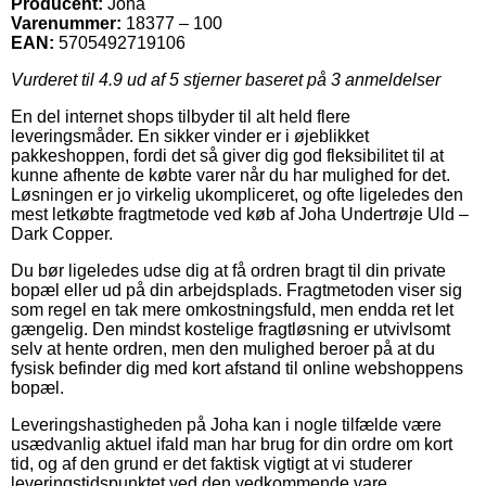
Producent:
Joha
Varenummer:
18377 – 100
EAN:
5705492719106
Vurderet til
4.9
ud af 5 stjerner baseret på
3
anmeldelser
En del internet shops tilbyder til alt held flere
leveringsmåder. En sikker vinder er i øjeblikket
pakkeshoppen, fordi det så giver dig god fleksibilitet til at
kunne afhente de købte varer når du har mulighed for det.
Løsningen er jo virkelig ukompliceret, og ofte ligeledes den
mest letkøbte fragtmetode ved køb af Joha Undertrøje Uld –
Dark Copper.
Du bør ligeledes udse dig at få ordren bragt til din private
bopæl eller ud på din arbejdsplads. Fragtmetoden viser sig
som regel en tak mere omkostningsfuld, men endda ret let
gængelig. Den mindst kostelige fragtløsning er utvivlsomt
selv at hente ordren, men den mulighed beroer på at du
fysisk befinder dig med kort afstand til online webshoppens
bopæl.
Leveringshastigheden på Joha kan i nogle tilfælde være
usædvanlig aktuel ifald man har brug for din ordre om kort
tid, og af den grund er det faktisk vigtigt at vi studerer
leveringstidspunktet ved den vedkommende vare.