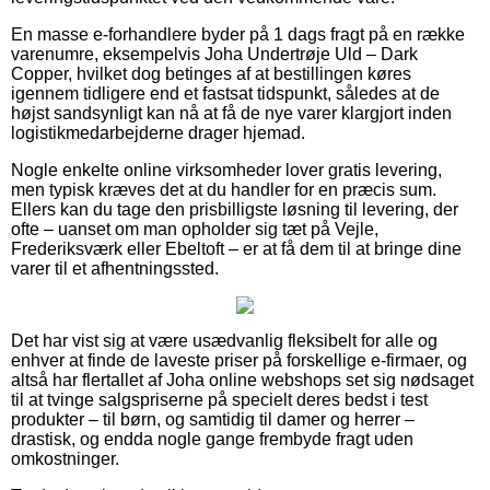
En masse e-forhandlere byder på 1 dags fragt på en række
varenumre, eksempelvis Joha Undertrøje Uld – Dark
Copper, hvilket dog betinges af at bestillingen køres
igennem tidligere end et fastsat tidspunkt, således at de
højst sandsynligt kan nå at få de nye varer klargjort inden
logistikmedarbejderne drager hjemad.
Nogle enkelte online virksomheder lover gratis levering,
men typisk kræves det at du handler for en præcis sum.
Ellers kan du tage den prisbilligste løsning til levering, der
ofte – uanset om man opholder sig tæt på Vejle,
Frederiksværk eller Ebeltoft – er at få dem til at bringe dine
varer til et afhentningssted.
Det har vist sig at være usædvanlig fleksibelt for alle og
enhver at finde de laveste priser på forskellige e-firmaer, og
altså har flertallet af Joha online webshops set sig nødsaget
til at tvinge salgspriserne på specielt deres bedst i test
produkter – til børn, og samtidig til damer og herrer –
drastisk, og endda nogle gange frembyde fragt uden
omkostninger.