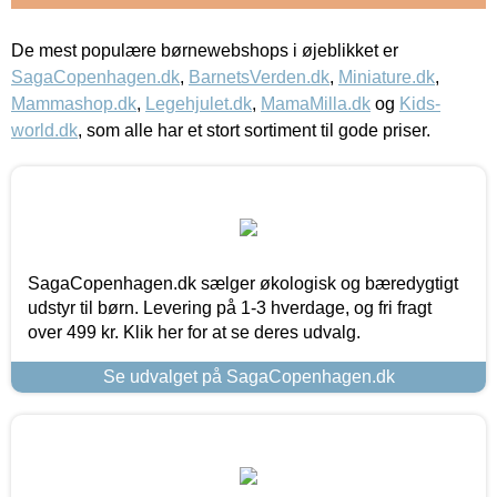
De mest populære børnewebshops i øjeblikket er
SagaCopenhagen.dk
,
BarnetsVerden.dk
,
Miniature.dk
,
Mammashop.dk
,
Legehjulet.dk
,
MamaMilla.dk
og
Kids-
world.dk
, som alle har et stort sortiment til gode priser.
SagaCopenhagen.dk sælger økologisk og bæredygtigt
udstyr til børn. Levering på 1-3 hverdage, og fri fragt
over 499 kr. Klik her for at se deres udvalg.
Se udvalget på SagaCopenhagen.dk