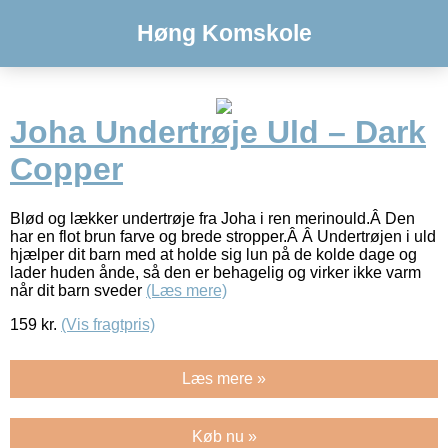
Høng Komskole
Joha Undertrøje Uld – Dark
Copper
Blød og lækker undertrøje fra Joha i ren merinould.Â Den
har en flot brun farve og brede stropper.Â Â Undertrøjen i uld
hjælper dit barn med at holde sig lun på de kolde dage og
lader huden ånde, så den er behagelig og virker ikke varm
når dit barn sveder
(Læs mere)
159
kr.
(Vis fragtpris)
Læs mere »
Køb nu »