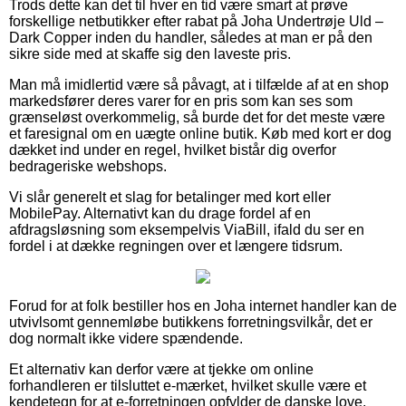
Trods dette kan det til hver en tid være smart at prøve
forskellige netbutikker efter rabat på Joha Undertrøje Uld –
Dark Copper inden du handler, således at man er på den
sikre side med at skaffe sig den laveste pris.
Man må imidlertid være så påvagt, at i tilfælde af at en shop
markedsfører deres varer for en pris som kan ses som
grænseløst overkommelig, så burde det for det meste være
et faresignal om en uægte online butik. Køb med kort er dog
dækket ind under en regel, hvilket bistår dig overfor
bedrageriske webshops.
Vi slår generelt et slag for betalinger med kort eller
MobilePay. Alternativt kan du drage fordel af en
afdragsløsning som eksempelvis ViaBill, ifald du ser en
fordel i at dække regningen over et længere tidsrum.
Forud for at folk bestiller hos en Joha internet handler kan de
utvivlsomt gennemløbe butikkens forretningsvilkår, det er
dog normalt ikke videre spændende.
Et alternativ kan derfor være at tjekke om online
forhandleren er tilsluttet e-mærket, hvilket skulle være et
kendetegn for at e-forretningen opfylder de danske love,