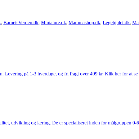
k
,
BarnetsVerden.dk
,
Miniature.dk
,
Mammashop.dk
,
Legehjulet.dk
,
Ma
Levering på 1-3 hverdage, og fri fragt over 499 kr. Klik her for at se
tet, udvikling og læring. De er specialiseret inden for målgruppen 0-6 