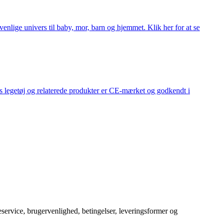
lige univers til baby, mor, barn og hjemmet. Klik her for at se
s legetøj og relaterede produkter er CE-mærket og godkendt i
service, brugervenlighed, betingelser, leveringsformer og