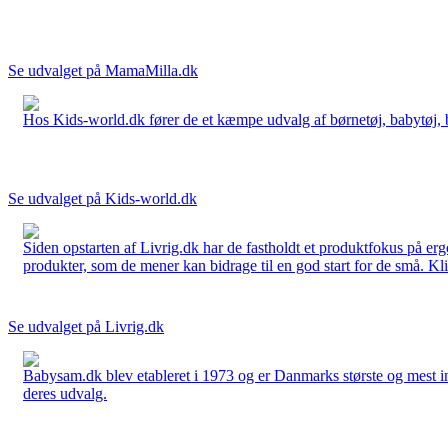
Se udvalget på MamaMilla.dk
Hos Kids-world.dk fører de et kæmpe udvalg af børnetøj, babytøj, bør
Se udvalget på Kids-world.dk
Siden opstarten af Livrig.dk har de fastholdt et produktfokus på e
produkter, som de mener kan bidrage til en god start for de små. Kli
Se udvalget på Livrig.dk
Babysam.dk blev etableret i 1973 og er Danmarks største og mest i
deres udvalg.