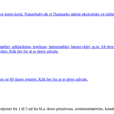
ingen kemi. Naturebaby.dk er Danmarks største økologiske og miljøven
øbler, udklædning, legehuse, børnemøbler, børnecykler, m.m. Alt dere
ker. Klik her for at se deres udvalg.
ng og 60 dages returret. Klik her for at se deres udvalg.
er fra 1 til 5 ud fra bl.a. deres prisniveau, sortimentstørrelse, kunde