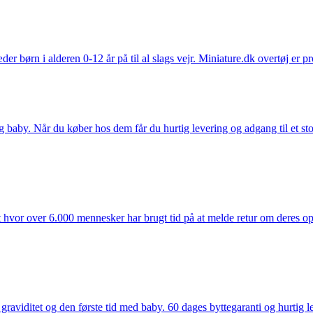
der børn i alderen 0-12 år på til al slags vejr. Miniature.dk overtøj er 
y. Når du køber hos dem får du hurtig levering og adgang til et stort u
t hvor over 6.000 mennesker har brugt tid på at melde retur om deres opl
aviditet og den første tid med baby. 60 dages byttegaranti og hurtig lev