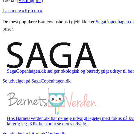
169
kr.
(Vis fragtpris)
Læs mere »
Køb nu »
De mest populære børnewebshops i øjeblikket er
SagaCopenhagen.d
priser.
SagaCopenhagen.dk sælger økologisk og bæredygtigt udstyr til børn. 
Se udvalget på SagaCopenhagen.dk
Hos BarnetsVerden.dk har de nøje udvalgt legetøj med fokus på kvali
lærerig leg. Klik her for at se deres udvalg.
Se udvalget på BarnetsVerden.dk