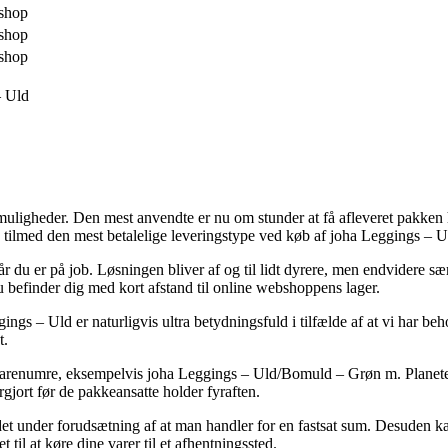
shop
shop
shop
– Uld
muligheder. Den mest anvendte er nu om stunder at få afleveret pakken 
e tilmed den mest betalelige leveringstype ved køb af joha Leggings – 
 når du er på job. Løsningen bliver af og til lidt dyrere, men endvidere
u befinder dig med kort afstand til online webshoppens lager.
– Uld er naturligvis ultra betydningsfuld i tilfælde af at vi har behov
t.
varenumre, eksempelvis joha Leggings – Uld/Bomuld – Grøn m. Planeter,
argjort før de pakkeansatte holder fyraften.
er det under forudsætning af at man handler for en fastsat sum. Desuden
 til at køre dine varer til et afhentningssted.