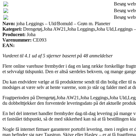
Besøg web
Besøg web
Besøg web
Navn:
joha Leggings – Uld/Bomuld – Grøn m. Planeter
Kategori:
Drengetøj,Joha AW21,Joha Leggings,Joha Uld,Leggings 
Producent:
Joha
Varenummer:
CE093
EAN:
Vurderet til
4.1
ud af 5 stjerner baseret på
48
anmeldelser
Flere online varehuse frembyder i dag en lang række forskellige fragt
et selvvalgt tidspunkt. Den er altså særdeles bekvem, og mange gang
Du kan endvidere vælge at få produkterne sendt til din bolig eller til
modsiges at være selv at hente varerne, som jo står og falder med at d
Fragtperioden på Drengetøj,Joha AW21,Joha Leggings,Joha Uld,Leggings 
du dobbelttjekker den forventede leveringsdato på det aktuelle produk
En hel del internet handler frembyder dag-til-dag levering på mange 
et fastslået tidspunkt, så de med sikkerhed kan nå at få bestillingen kl
Nogle få internet firmaer garanterer portofri levering, men i reglen 
man befinder sig nær Taastrup, Skive eller Haslev – er at få fragtfirmaet