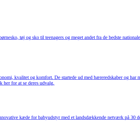
nesko, tøj og sko til teenagers og meget andet fra de bedste nationale 
rgonomi, kvalitet og komfort. De startede ud med bæreredskaber og har
k her for at se deres udvalg.
nnovative kæde for babyudstyr med et landsdækkende netværk på 30 detai