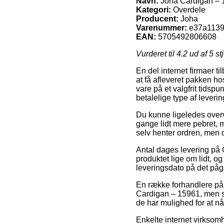
Navn:
Joha Cardigan – 
Kategori:
Overdele
Producent:
Joha
Varenummer:
e37a1139
EAN:
5705492806608
Vurderet til
4.2
ud af 5 st
En del internet firmaer t
at få afleveret pakken ho
vare på et valgfrit tids
betalelige type af lever
Du kunne ligeledes overve
gange lidt mere pebret, 
selv henter ordren, men 
Antal dages levering på 
produktet lige om lidt, o
leveringsdato på det på
En række forhandlere på 
Cardigan – 15961, men so
de har mulighed for at nå 
Enkelte internet virksomh