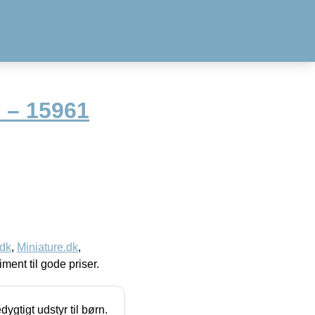
 – 15961
.dk
,
Miniature.dk
,
timent til gode priser.
tigt udstyr til børn.