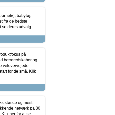
ørnetøj, babytøj,
t fra de bedste
at se deres udvalg.
produktfokus på
med bæreredskaber og
e velovervejede
tart for de små. Klik
ks største og mest
ækkende netværk på 30
Klik her for at se