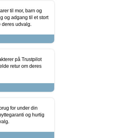
er til mor, barn og
 og adgang til et stort
se deres udvalg.
kterer på Trustpilot
elde retur om deres
brug for under din
yttegaranti og hurtig
valg.