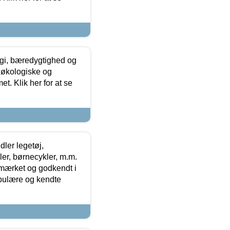
gi, bæredygtighed og
 økologiske og
t. Klik her for at se
ler legetøj,
r, børnecykler, m.m.
-mærket og godkendt i
opulære og kendte