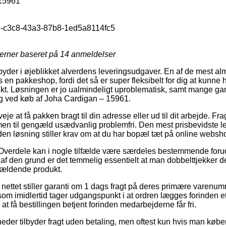
15961
-c3c8-43a3-87b8-1ed5a8114fc5
jerner baseret på
14
anmeldelser
ilbyder i øjeblikket alverdens leveringsudgaver. En af de mest a
s en pakkeshop, fordi det så er super fleksibelt for dig at kunne
punkt. Løsningen er jo ualmindeligt uproblematisk, samt mange 
ing ved køb af Joha Cardigan – 15961.
je at få pakken bragt til din adresse eller ud til dit arbejde. 
men til gengæld usædvanlig problemfri. Den mest prisbevidste l
den løsning stiller krav om at du har bopæl tæt på online websh
Overdele kan i nogle tilfælde være særdeles bestemmende forud
g af den grund er det temmelig essentielt at man dobbelttjekker 
gældende produkt.
nettet stiller garanti om 1 dags fragt på deres primære varenu
m imidlertid tager udgangspunkt i at ordren lægges forinden et 
at få bestillingen betjent forinden medarbejderne får fri.
eder tilbyder fragt uden betaling, men oftest kun hvis man køber 