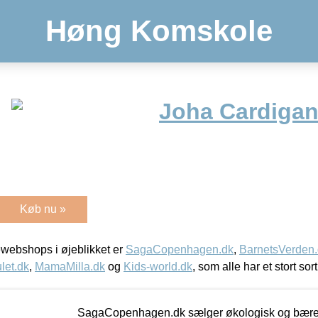
Høng Komskole
Joha Cardigan
Køb nu »
webshops i øjeblikket er
SagaCopenhagen.dk
,
BarnetsVerden
let.dk
,
MamaMilla.dk
og
Kids-world.dk
, som alle har et stort sor
SagaCopenhagen.dk sælger økologisk og bæredyg