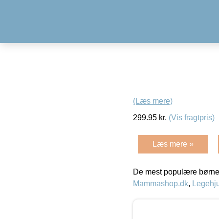
(Læs mere)
299.95
kr.
(Vis fragtpris)
Læs mere »
De mest populære børne
Mammashop.dk
,
Legehju