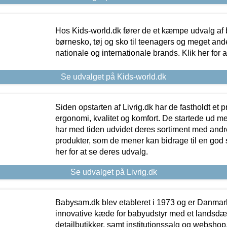
Hos Kids-world.dk fører de et kæmpe udvalg af b
børnesko, tøj og sko til teenagers og meget ande
nationale og internationale brands. Klik her for 
Se udvalget på Kids-world.dk
Siden opstarten af Livrig.dk har de fastholdt et 
ergonomi, kvalitet og komfort. De startede ud 
har med tiden udvidet deres sortiment med andr
produkter, som de mener kan bidrage til en god s
her for at se deres udvalg.
Se udvalget på Livrig.dk
Babysam.dk blev etableret i 1973 og er Danmar
innovative kæde for babyudstyr med et landsd
detailbutikker, samt institutionssalg og webshop. 