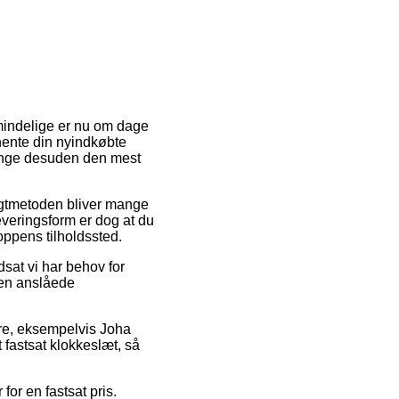
lmindelige er nu om dage
 hente din nyindkøbte
gange desuden den mest
Fragtmetoden bliver mange
everingsform er dog at du
oppens tilholdssted.
sat vi har behov for
den anslåede
mre, eksempelvis Joha
fastsat klokkeslæt, så
for en fastsat pris.