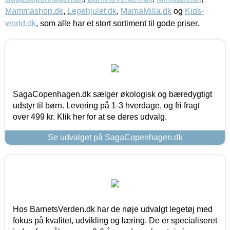
Mammashop.dk
,
Legehjulet.dk
,
MamaMilla.dk
og
Kids-
world.dk
, som alle har et stort sortiment til gode priser.
SagaCopenhagen.dk sælger økologisk og bæredygtigt
udstyr til børn. Levering på 1-3 hverdage, og fri fragt
over 499 kr. Klik her for at se deres udvalg.
Se udvalget på SagaCopenhagen.dk
Hos BarnetsVerden.dk har de nøje udvalgt legetøj med
fokus på kvalitet, udvikling og læring. De er specialiseret