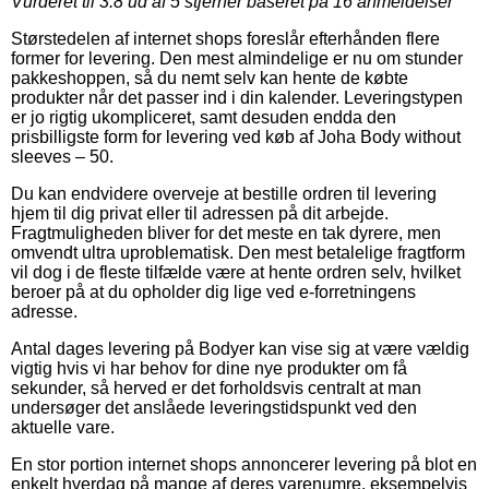
Vurderet til
3.8
ud af 5 stjerner baseret på
16
anmeldelser
Størstedelen af internet shops foreslår efterhånden flere
former for levering. Den mest almindelige er nu om stunder
pakkeshoppen, så du nemt selv kan hente de købte
produkter når det passer ind i din kalender. Leveringstypen
er jo rigtig ukompliceret, samt desuden endda den
prisbilligste form for levering ved køb af Joha Body without
sleeves – 50.
Du kan endvidere overveje at bestille ordren til levering
hjem til dig privat eller til adressen på dit arbejde.
Fragtmuligheden bliver for det meste en tak dyrere, men
omvendt ultra uproblematisk. Den mest betalelige fragtform
vil dog i de fleste tilfælde være at hente ordren selv, hvilket
beroer på at du opholder dig lige ved e-forretningens
adresse.
Antal dages levering på Bodyer kan vise sig at være vældig
vigtig hvis vi har behov for dine nye produkter om få
sekunder, så herved er det forholdsvis centralt at man
undersøger det anslåede leveringstidspunkt ved den
aktuelle vare.
En stor portion internet shops annoncerer levering på blot en
enkelt hverdag på mange af deres varenumre, eksempelvis