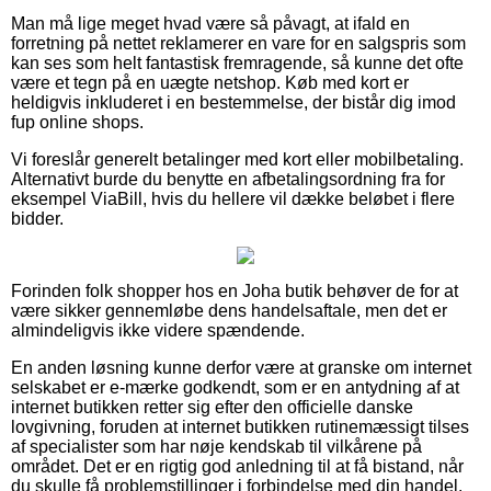
Man må lige meget hvad være så påvagt, at ifald en
forretning på nettet reklamerer en vare for en salgspris som
kan ses som helt fantastisk fremragende, så kunne det ofte
være et tegn på en uægte netshop. Køb med kort er
heldigvis inkluderet i en bestemmelse, der bistår dig imod
fup online shops.
Vi foreslår generelt betalinger med kort eller mobilbetaling.
Alternativt burde du benytte en afbetalingsordning fra for
eksempel ViaBill, hvis du hellere vil dække beløbet i flere
bidder.
Forinden folk shopper hos en Joha butik behøver de for at
være sikker gennemløbe dens handelsaftale, men det er
almindeligvis ikke videre spændende.
En anden løsning kunne derfor være at granske om internet
selskabet er e-mærke godkendt, som er en antydning af at
internet butikken retter sig efter den officielle danske
lovgivning, foruden at internet butikken rutinemæssigt tilses
af specialister som har nøje kendskab til vilkårene på
området. Det er en rigtig god anledning til at få bistand, når
du skulle få problemstillinger i forbindelse med din handel.