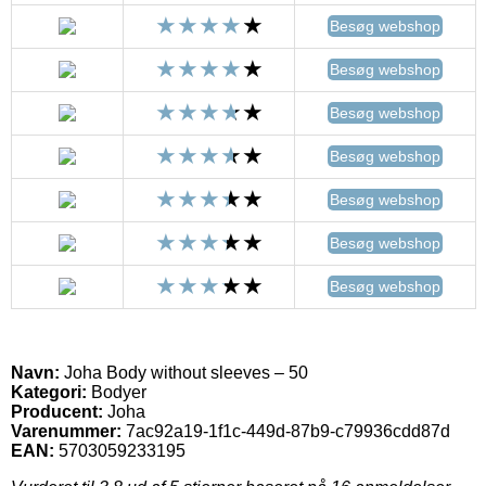
Besøg webshop
Besøg webshop
Besøg webshop
Besøg webshop
Besøg webshop
Besøg webshop
Besøg webshop
Navn:
Joha Body without sleeves – 50
Kategori:
Bodyer
Producent:
Joha
Varenummer:
7ac92a19-1f1c-449d-87b9-c79936cdd87d
EAN:
5703059233195