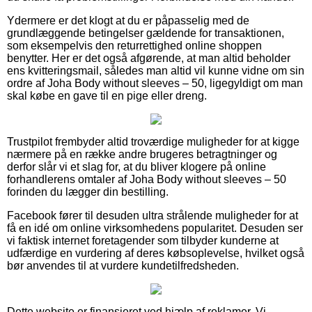
Ydermere er det klogt at du er påpasselig med de
grundlæggende betingelser gældende for transaktionen,
som eksempelvis den returrettighed online shoppen
benytter. Her er det også afgørende, at man altid beholder
ens kvitteringsmail, således man altid vil kunne vidne om sin
ordre af Joha Body without sleeves – 50, ligegyldigt om man
skal købe en gave til en pige eller dreng.
Trustpilot frembyder altid troværdige muligheder for at kigge
nærmere på en række andre brugeres betragtninger og
derfor slår vi et slag for, at du bliver klogere på online
forhandlerens omtaler af Joha Body without sleeves – 50
forinden du lægger din bestilling.
Facebook fører til desuden ultra strålende muligheder for at
få en idé om online virksomhedens popularitet. Desuden ser
vi faktisk internet foretagender som tilbyder kunderne at
udfærdige en vurdering af deres købsoplevelse, hvilket også
bør anvendes til at vurdere kundetilfredsheden.
Dette website er finansieret ved hjælp af reklamer. Vi