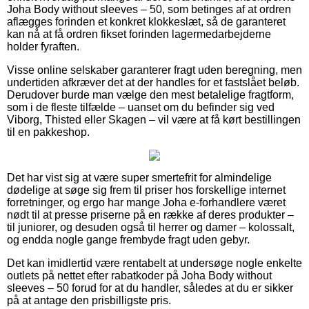
Joha Body without sleeves – 50, som betinges af at ordren
aflægges forinden et konkret klokkeslæt, så de garanteret
kan nå at få ordren fikset forinden lagermedarbejderne
holder fyraften.
Visse online selskaber garanterer fragt uden beregning, men
undertiden afkræver det at der handles for et fastslået beløb.
Derudover burde man vælge den mest betalelige fragtform,
som i de fleste tilfælde – uanset om du befinder sig ved
Viborg, Thisted eller Skagen – vil være at få kørt bestillingen
til en pakkeshop.
Det har vist sig at være super smertefrit for almindelige
dødelige at søge sig frem til priser hos forskellige internet
forretninger, og ergo har mange Joha e-forhandlere været
nødt til at presse priserne på en række af deres produkter –
til juniorer, og desuden også til herrer og damer – kolossalt,
og endda nogle gange frembyde fragt uden gebyr.
Det kan imidlertid være rentabelt at undersøge nogle enkelte
outlets på nettet efter rabatkoder på Joha Body without
sleeves – 50 forud for at du handler, således at du er sikker
på at antage den prisbilligste pris.