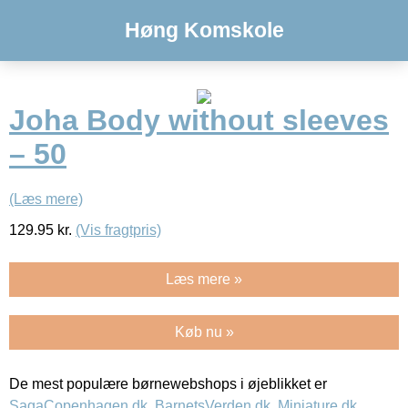
Høng Komskole
Joha Body without sleeves
– 50
(Læs mere)
129.95
kr.
(Vis fragtpris)
Læs mere »
Køb nu »
De mest populære børnewebshops i øjeblikket er
SagaCopenhagen.dk
,
BarnetsVerden.dk
,
Miniature.dk
,