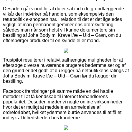
Desuden går vi ind for at du er sat ind i de grundlæggende
vilkår der indvirker på handlen, som eksempelvis den
returpolitik e-shoppen har. I relation til det er det ligeledes
vigtigt, at man permanent gemmer ens ordrekvittering,
således man når som helst vil kunne dokumentere sin
bestilling af Joha Body m. Krave l/æ – Uld – Grøn, om du
efterspørger produkter til en kvinde eller mand.
Trustpilot resulterer i relativt uafhængige muligheder for at
eftersøge diverse nuværende brugeres bedømmelser og af
den grund er det godt, at du kigger på netbutikkens ratings af
Joha Body m. Krave l/æ – Uld – Grøn før du lægger din
bestilling.
Facebook frembringer på samme måde en del habile
metoder til at få kendskab til internet forhandlerens
popularitet. Desuden møder vi nogle online virksomheder
hvor det er muligt at meddele en anmeldelse af
ordreforløbet, hvilket ydermere burde anvendes til at få et
indtryk af tilfredsheden hos kunderne.