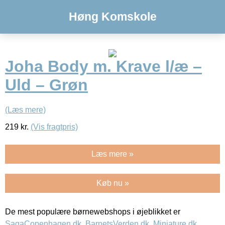
Høng Komskole
Joha Body m. Krave l/æ –
Uld – Grøn
(Læs mere)
219
kr.
(Vis fragtpris)
Læs mere »
Køb nu »
De mest populære børnewebshops i øjeblikket er
SagaCopenhagen.dk
,
BarnetsVerden.dk
,
Miniature.dk
,