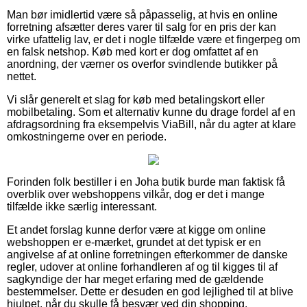
Man bør imidlertid være så påpasselig, at hvis en online
forretning afsætter deres varer til salg for en pris der kan
virke ufattelig lav, er det i nogle tilfælde være et fingerpeg om
en falsk netshop. Køb med kort er dog omfattet af en
anordning, der værner os overfor svindlende butikker på
nettet.
Vi slår generelt et slag for køb med betalingskort eller
mobilbetaling. Som et alternativ kunne du drage fordel af en
afdragsordning fra eksempelvis ViaBill, når du agter at klare
omkostningerne over en periode.
Forinden folk bestiller i en Joha butik burde man faktisk få
overblik over webshoppens vilkår, dog er det i mange
tilfælde ikke særlig interessant.
Et andet forslag kunne derfor være at kigge om online
webshoppen er e-mærket, grundet at det typisk er en
angivelse af at online forretningen efterkommer de danske
regler, udover at online forhandleren af og til kigges til af
sagkyndige der har meget erfaring med de gældende
bestemmelser. Dette er desuden en god lejlighed til at blive
hjulpet, når du skulle få besvær ved din shopping.