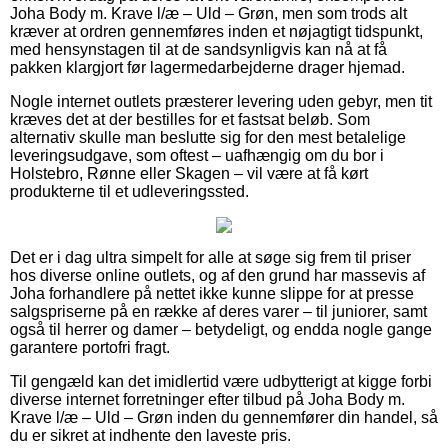
Joha Body m. Krave l/æ – Uld – Grøn, men som trods alt
kræver at ordren gennemføres inden et nøjagtigt tidspunkt,
med hensynstagen til at de sandsynligvis kan nå at få
pakken klargjort før lagermedarbejderne drager hjemad.
Nogle internet outlets præsterer levering uden gebyr, men tit
kræves det at der bestilles for et fastsat beløb. Som
alternativ skulle man beslutte sig for den mest betalelige
leveringsudgave, som oftest – uafhængig om du bor i
Holstebro, Rønne eller Skagen – vil være at få kørt
produkterne til et udleveringssted.
Det er i dag ultra simpelt for alle at søge sig frem til priser
hos diverse online outlets, og af den grund har massevis af
Joha forhandlere på nettet ikke kunne slippe for at presse
salgspriserne på en række af deres varer – til juniorer, samt
også til herrer og damer – betydeligt, og endda nogle gange
garantere portofri fragt.
Til gengæld kan det imidlertid være udbytterigt at kigge forbi
diverse internet forretninger efter tilbud på Joha Body m.
Krave l/æ – Uld – Grøn inden du gennemfører din handel, så
du er sikret at indhente den laveste pris.