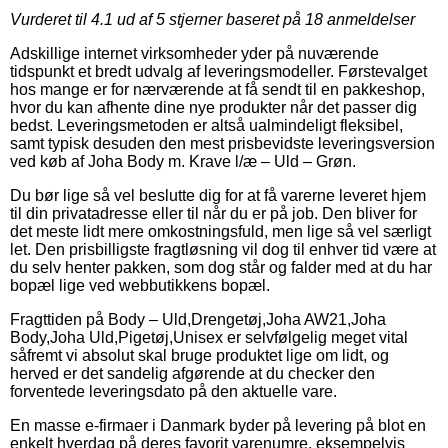
Vurderet til
4.1
ud af 5 stjerner baseret på
18
anmeldelser
Adskillige internet virksomheder yder på nuværende
tidspunkt et bredt udvalg af leveringsmodeller. Førstevalget
hos mange er for nærværende at få sendt til en pakkeshop,
hvor du kan afhente dine nye produkter når det passer dig
bedst. Leveringsmetoden er altså ualmindeligt fleksibel,
samt typisk desuden den mest prisbevidste leveringsversion
ved køb af Joha Body m. Krave l/æ – Uld – Grøn.
Du bør lige så vel beslutte dig for at få varerne leveret hjem
til din privatadresse eller til når du er på job. Den bliver for
det meste lidt mere omkostningsfuld, men lige så vel særligt
let. Den prisbilligste fragtløsning vil dog til enhver tid være at
du selv henter pakken, som dog står og falder med at du har
bopæl lige ved webbutikkens bopæl.
Fragttiden på Body – Uld,Drengetøj,Joha AW21,Joha
Body,Joha Uld,Pigetøj,Unisex er selvfølgelig meget vital
såfremt vi absolut skal bruge produktet lige om lidt, og
herved er det sandelig afgørende at du checker den
forventede leveringsdato på den aktuelle vare.
En masse e-firmaer i Danmark byder på levering på blot en
enkelt hverdag på deres favorit varenumre, eksempelvis