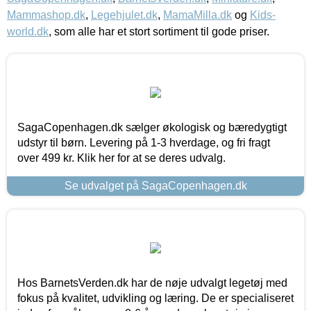
Mammashop.dk
,
Legehjulet.dk
,
MamaMilla.dk
og
Kids-
world.dk
, som alle har et stort sortiment til gode priser.
SagaCopenhagen.dk sælger økologisk og bæredygtigt
udstyr til børn. Levering på 1-3 hverdage, og fri fragt
over 499 kr. Klik her for at se deres udvalg.
Se udvalget på SagaCopenhagen.dk
Hos BarnetsVerden.dk har de nøje udvalgt legetøj med
fokus på kvalitet, udvikling og læring. De er specialiseret