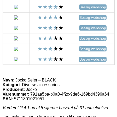
Besøg webshop
Besøg webshop
Besøg webshop
Besøg webshop
Besøg webshop
Besøg webshop
Navn:
Jocko Seler – BLACK
Kategori:
Diverse accessories
Producent:
Jocko
Varenummer:
791aa5ba-b0a0-4f2c-9de6-169bd4396a64
EAN:
5711801021051
Vurderet til
4.1
ud af 5 stjerner baseret på
31
anmeldelser
Temmelig mange e-firmaer giver nu til dags mange