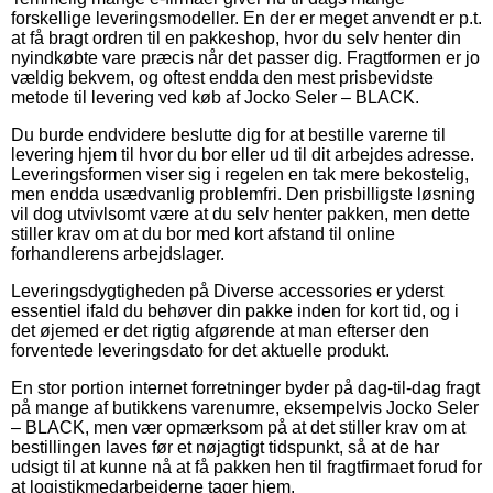
forskellige leveringsmodeller. En der er meget anvendt er p.t.
at få bragt ordren til en pakkeshop, hvor du selv henter din
nyindkøbte vare præcis når det passer dig. Fragtformen er jo
vældig bekvem, og oftest endda den mest prisbevidste
metode til levering ved køb af Jocko Seler – BLACK.
Du burde endvidere beslutte dig for at bestille varerne til
levering hjem til hvor du bor eller ud til dit arbejdes adresse.
Leveringsformen viser sig i regelen en tak mere bekostelig,
men endda usædvanlig problemfri. Den prisbilligste løsning
vil dog utvivlsomt være at du selv henter pakken, men dette
stiller krav om at du bor med kort afstand til online
forhandlerens arbejdslager.
Leveringsdygtigheden på Diverse accessories er yderst
essentiel ifald du behøver din pakke inden for kort tid, og i
det øjemed er det rigtig afgørende at man efterser den
forventede leveringsdato for det aktuelle produkt.
En stor portion internet forretninger byder på dag-til-dag fragt
på mange af butikkens varenumre, eksempelvis Jocko Seler
– BLACK, men vær opmærksom på at det stiller krav om at
bestillingen laves før et nøjagtigt tidspunkt, så at de har
udsigt til at kunne nå at få pakken hen til fragtfirmaet forud for
at logistikmedarbejderne tager hjem.