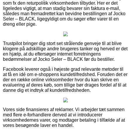
som fx den returpolitik virksomheden tilbyder. Her er det
ligeledes vigtigt, at man stadig bevarer sin faktura e-mail,
således man fremadrettet kan bevidne bestillingen af Jocko
Seler – BLACK, ligegyldigt om du søger efter varer til en
dreng eller pige.
Trustpilot bringer dig stort set strålende genveje til at blive
klogere på adskillige andre brugeres tanker og herved er det
en hjælp, at du eftersøger internet forretningens
bedømmelser af Jocko Seler – BLACK før du bestiller.
Facebook leverer også i højeste grad relevante metoder til
at få en idé om e-shoppens kundetilfredshed. Foruden det er
der en række online virksomheder hvor du kan skrive en
evaluering af deres køb, som tillige bør drages fordel af til at
danne dig et indtryk af kundetilfredsheden.
Vores side finansieres af reklamer. Vi arbejder tæt sammen
med flere e-forhandlere derved at vi introducerer
virksomhedernes varer, og modtager betaling i tilfælde af at
vores besøgende laver en handel.