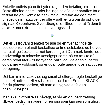
Enkelte outlets på nettet yder fragt uden betaling, men i de
fleste tilfælde er det under betingelse af at der handles for et
fastsat beløb. Som alternativ må du foretrække den mest
prisbevidste fragttype, der ofte – uafhængig om du opholder
sig nær København, Svendborg eller Struer – er at få dem til
at køre produkterne til et udleveringssted.
Det er usædvanlig enkelt for alle og enhver at finde de
bedste priser i blandt forskellige online selskaber, og herved
har utallige Jocko internet forretninger i Danmark fundet det
nødvendigt at mindske udsalgspriserne på en række af
deres produkter – til babyer og børn, og ligeledes til herrer
og damer – voldsomt, og endda nogle gange love fragt uden
beregning.
Det kan immervæk vise sig smart at eftergå nogle forskellige
internet butikker efter rabatkoder på Jocko Seler – BLACK
før du placerer ordren, så man er tryg ved at få den
prisbilligste pris.
Man skal blot være så påvagt, at når en online forretning
tilbyder bedst i test varer for en pris som kan ses som uhørt