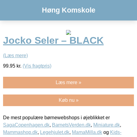
Høng Komskole
Jocko Seler – BLACK
(Læs mere)
99.95
kr.
(Vis fragtpris)
Læs mere »
Køb nu »
De mest populære børnewebshops i øjeblikket er
SagaCopenhagen.dk
,
BarnetsVerden.dk
,
Miniature.dk
,
Mammashop.dk
,
Legehjulet.dk
,
MamaMilla.dk
og
Kids-