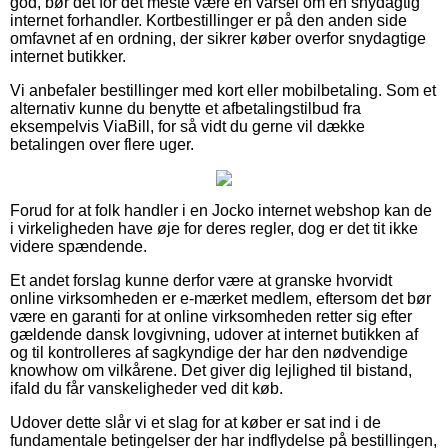
god, bør det for det meste være en varsel om en snydagtig
internet forhandler. Kortbestillinger er på den anden side
omfavnet af en ordning, der sikrer køber overfor snydagtige
internet butikker.
Vi anbefaler bestillinger med kort eller mobilbetaling. Som et
alternativ kunne du benytte et afbetalingstilbud fra
eksempelvis ViaBill, for så vidt du gerne vil dække
betalingen over flere uger.
Forud for at folk handler i en Jocko internet webshop kan de
i virkeligheden have øje for deres regler, dog er det tit ikke
videre spændende.
Et andet forslag kunne derfor være at granske hvorvidt
online virksomheden er e-mærket medlem, eftersom det bør
være en garanti for at online virksomheden retter sig efter
gældende dansk lovgivning, udover at internet butikken af
og til kontrolleres af sagkyndige der har den nødvendige
knowhow om vilkårene. Det giver dig lejlighed til bistand,
ifald du får vanskeligheder ved dit køb.
Udover dette slår vi et slag for at køber er sat ind i de
fundamentale betingelser der har indflydelse på bestillingen,