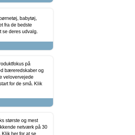
ørnetøj, babytøj,
t fra de bedste
at se deres udvalg.
produktfokus på
med bæreredskaber og
e velovervejede
tart for de små. Klik
ks største og mest
ækkende netværk på 30
Klik her for at se