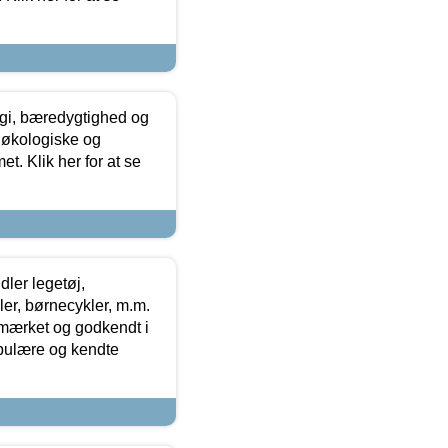
gi, bæredygtighed og
 økologiske og
t. Klik her for at se
ler legetøj,
r, børnecykler, m.m.
-mærket og godkendt i
opulære og kendte