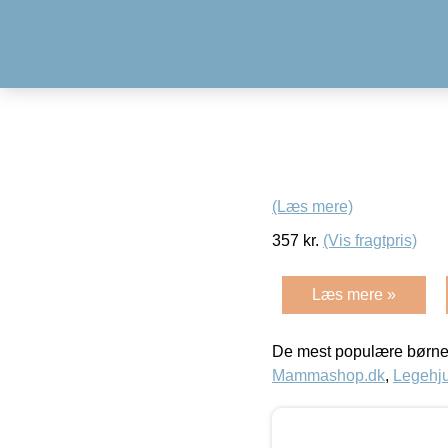
(Læs mere)
357
kr.
(Vis fragtpris)
Læs mere »
De mest populære børne
Mammashop.dk
,
Legehju