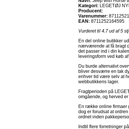
Navn:
Jeep with Horse tr
Kategori:
LEGETØJ N
Producent:
Varenummer:
8711252
EAN:
8711252164595
Vurderet til
4.7
ud af 5 st
En del online butikker u
nærværende at få bragt o
det passer ind i din kale
leveringsform ved køb af 
Du burde alternativt over
bliver desværre en tak dy
enhver tid være selv at 
webbutikkens lager.
Fragtperioden på LEGETØ
omgående, og herved er de
En række online firmaer 
dog er forudsat at ordren
ordnet inden pakkeperso
Indtil flere forretninger 