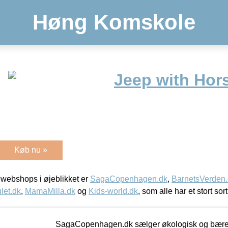
Høng Komskole
Jeep with Hors
Køb nu »
webshops i øjeblikket er
SagaCopenhagen.dk
,
BarnetsVerden
let.dk
,
MamaMilla.dk
og
Kids-world.dk
, som alle har et stort sor
SagaCopenhagen.dk sælger økologisk og bæredyg