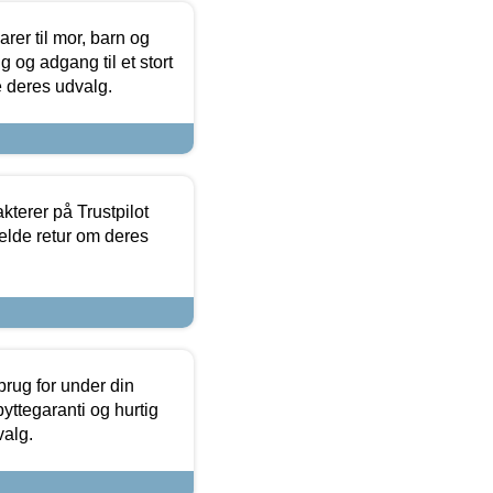
er til mor, barn og
 og adgang til et stort
se deres udvalg.
kterer på Trustpilot
elde retur om deres
brug for under din
yttegaranti og hurtig
valg.