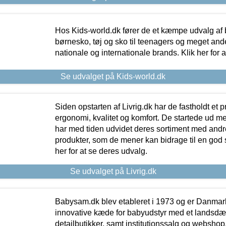
Hos Kids-world.dk fører de et kæmpe udvalg af b
børnesko, tøj og sko til teenagers og meget ande
nationale og internationale brands. Klik her for 
Se udvalget på Kids-world.dk
Siden opstarten af Livrig.dk har de fastholdt et 
ergonomi, kvalitet og komfort. De startede ud 
har med tiden udvidet deres sortiment med andr
produkter, som de mener kan bidrage til en god s
her for at se deres udvalg.
Se udvalget på Livrig.dk
Babysam.dk blev etableret i 1973 og er Danmar
innovative kæde for babyudstyr med et landsd
detailbutikker, samt institutionssalg og webshop. 