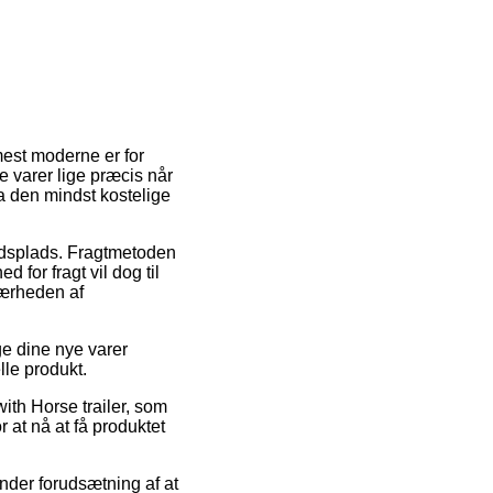
mest moderne er for
 varer lige præcis når
da den mindst kostelige
ejdsplads. Fragtmetoden
 for fragt vil dog til
nærheden af
e dine nye varer
lle produkt.
ith Horse trailer, som
r at nå at få produktet
 under forudsætning af at