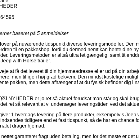
ailer
YHEDER
164595
jerner baseret på
5
anmeldelser
dlover på nuværende tidspunkt diverse leveringsmodeller. Den 
rdren til en pakkeshop, fordi du dermed nemt kan hente dine nye
nder. Leveringsmetoden er altså ultra let gængelig, samt tit end
Jeep with Horse trailer.
veje at få det leveret til din hjemmeadresse eller ud på din arb
rere, men tillige i høj grad bekvem. Den mindst kostelige mulighed
hente pakken, men dette afhænger af at du fysisk befinder dig i 
J NYHEDER er jo ret så aktuel forudsat man står og skal brug
t ret så relevant at vi undersøger leveringstiden ved det aktue
giver 1 hverdags levering på flere produkter, eksempelvis Jeep w
 indsendes tidligere end et fast tidspunkt, så de har en chance fo
nalet drager hjemad.
på nettet garanterer fragt uden betaling, men for det meste er det