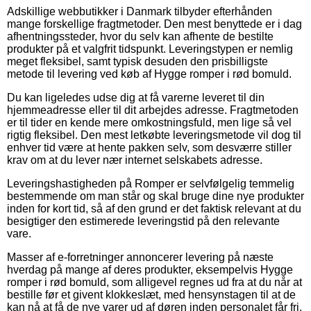
Adskillige webbutikker i Danmark tilbyder efterhånden
mange forskellige fragtmetoder. Den mest benyttede er i dag
afhentningssteder, hvor du selv kan afhente de bestilte
produkter på et valgfrit tidspunkt. Leveringstypen er nemlig
meget fleksibel, samt typisk desuden den prisbilligste
metode til levering ved køb af Hygge romper i rød bomuld.
Du kan ligeledes udse dig at få varerne leveret til din
hjemmeadresse eller til dit arbejdes adresse. Fragtmetoden
er til tider en kende mere omkostningsfuld, men lige så vel
rigtig fleksibel. Den mest letkøbte leveringsmetode vil dog til
enhver tid være at hente pakken selv, som desværre stiller
krav om at du lever nær internet selskabets adresse.
Leveringshastigheden på Romper er selvfølgelig temmelig
bestemmende om man står og skal bruge dine nye produkter
inden for kort tid, så af den grund er det faktisk relevant at du
besigtiger den estimerede leveringstid på den relevante
vare.
Masser af e-forretninger annoncerer levering på næste
hverdag på mange af deres produkter, eksempelvis Hygge
romper i rød bomuld, som alligevel regnes ud fra at du når at
bestille før et givent klokkeslæt, med hensynstagen til at de
kan nå at få de nye varer ud af døren inden personalet får fri.