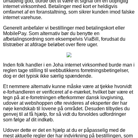
umådelig god, burde det tit være et signal om en uoprigtig
internet virksomhed. Betalinger med kort er heldigvis
omfavnet af en foranstaltning, som sikrer kunden imod falske
internet varehuse.
Generelt anbefaler vi bestillinger med betalingskort eller
MobilePay. Som alternativ bør du benytte en
afbetalingsordning som eksempelvis ViaBill, forudsat du
tilstræber at afdrage beløbet over flere uger.
Inden folk handler i en Joha internet virksomhed burde man i
reglen tage stilling til webbutikkens forretningsbetingelser,
dog er det typisk ikke særlig spændende.
Et nemmere alternativ kunne måske være at tjekke hvorvidt
e-forhandleren er verificeret af e-mærket, hvilket bør være et
tegn på at e-forretningen efterkommer dansk lovgivning,
udover at webshoppen ofte revideres af eksperter der har
nøje kendskab til lovene på området. Desuden tilbydes du
genvej til at få hjælp, for så vidt du forvoldes udfordringer
som følge af dit indkøb.
Udover dette er det en hjælp at du er påpasselig med de
mest aktuelle regler der har indvirkning på bestillingen, som