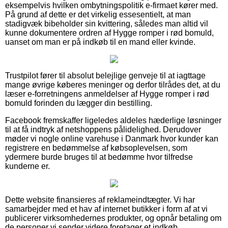
eksempelvis hvilken ombytningspolitik e-firmaet kører med.
På grund af dette er det virkelig essesentielt, at man
stadigvæk bibeholder sin kvittering, således man altid vil
kunne dokumentere ordren af Hygge romper i rød bomuld,
uanset om man er på indkøb til en mand eller kvinde.
Trustpilot fører til absolut belejlige genveje til at iagttage
mange øvrige køberes meninger og derfor tilrådes det, at du
læser e-forretningens anmeldelser af Hygge romper i rød
bomuld forinden du lægger din bestilling.
Facebook fremskaffer ligeledes aldeles hæderlige løsninger
til at få indtryk af netshoppens pålidelighed. Derudover
møder vi nogle online varehuse i Danmark hvor kunder kan
registrere en bedømmelse af købsoplevelsen, som
ydermere burde bruges til at bedømme hvor tilfredse
kunderne er.
Dette website finansieres af reklameindtægter. Vi har
samarbejder med et hav af internet butikker i form af at vi
publicerer virksomhedernes produkter, og opnår betaling om
de personer vi sender videre foretager et indkøb.