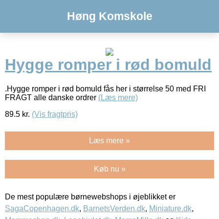
Høng Komskole
Hygge romper i rød bomuld
.Hygge romper i rød bomuld fås her i størrelse 50 med FRI
FRAGT alle danske ordrer
(Læs mere)
89.5
kr.
(Vis fragtpris)
Læs mere »
Køb nu »
De mest populære børnewebshops i øjeblikket er
SagaCopenhagen.dk
,
BarnetsVerden.dk
,
Miniature.dk
,