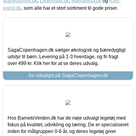
Mammashop.dk
,
Legehjulet.dk
,
MamaMilla.dk
og
Kids-
world.dk
, som alle har et stort sortiment til gode priser.
SagaCopenhagen.dk sælger økologisk og bæredygtigt
udstyr til børn. Levering på 1-3 hverdage, og fri fragt
over 499 kr. Klik her for at se deres udvalg.
Se udvalget på SagaCopenhagen.dk
Hos BarnetsVerden.dk har de nøje udvalgt legetøj med
fokus på kvalitet, udvikling og læring. De er specialiseret
inden for målgruppen 0-6 år, og deres legetøj giver