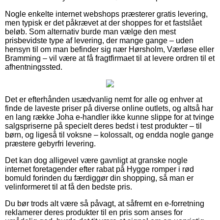
Nogle enkelte internet webshops præsterer gratis levering,
men typisk er det påkrævet at der shoppes for et fastslået
beløb. Som alternativ burde man vælge den mest
prisbevidste type af levering, der mange gange – uden
hensyn til om man befinder sig nær Hørsholm, Værløse eller
Bramming – vil være at få fragtfirmaet til at levere ordren til et
afhentningssted.
Det er efterhånden usædvanlig nemt for alle og enhver at
finde de laveste priser på diverse online outlets, og altså har
en lang række Joha e-handler ikke kunne slippe for at tvinge
salgspriserne på specielt deres bedst i test produkter – til
børn, og ligeså til voksne – kolossalt, og endda nogle gange
præstere gebyrfri levering.
Det kan dog alligevel være gavnligt at granske nogle
internet foretagender efter rabat på Hygge romper i rød
bomuld forinden du færdiggør din shopping, så man er
velinformeret til at få den bedste pris.
Du bør trods alt være så påvagt, at såfremt en e-forretning
reklamerer deres produkter til en pris som anses for