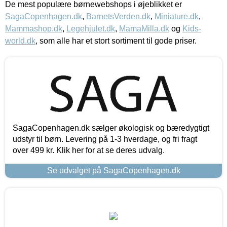
De mest populære børnewebshops i øjeblikket er
SagaCopenhagen.dk
,
BarnetsVerden.dk
,
Miniature.dk
,
Mammashop.dk
,
Legehjulet.dk
,
MamaMilla.dk
og
Kids-
world.dk
, som alle har et stort sortiment til gode priser.
SagaCopenhagen.dk sælger økologisk og bæredygtigt
udstyr til børn. Levering på 1-3 hverdage, og fri fragt
over 499 kr. Klik her for at se deres udvalg.
Se udvalget på SagaCopenhagen.dk