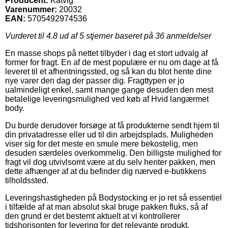
Producent:
Katvig
Varenummer:
20032
EAN:
5705492974536
Vurderet til
4.8
ud af 5 stjerner baseret på
36
anmeldelser
En masse shops på nettet tilbyder i dag et stort udvalg af
former for fragt. En af de mest populære er nu om dage at få
leveret til et afhentningssted, og så kan du blot hente dine
nye varer den dag der passer dig. Fragttypen er jo
ualmindeligt enkel, samt mange gange desuden den mest
betalelige leveringsmulighed ved køb af Hvid langærmet
body.
Du burde derudover forsøge at få produkterne sendt hjem til
din privatadresse eller ud til din arbejdsplads. Muligheden
viser sig for det meste en smule mere bekostelig, men
desuden særdeles overkommelig. Den billigste mulighed for
fragt vil dog utvivlsomt være at du selv henter pakken, men
dette afhænger af at du befinder dig nærved e-butikkens
tilholdssted.
Leveringshastigheden på Bodystocking er jo ret så essentiel
i tilfælde af at man absolut skal bruge pakken fluks, så af
den grund er det bestemt aktuelt at vi kontrollerer
tidshorisonten for levering for det relevante produkt.