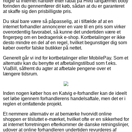
nogle få internet handler efter rabat på Hvid langærmet body
forinden du gennemfører dit køb, sådan at du er garanteret
at skaffe sig den prisbilligste pris.
Du skal bare være så påpasselig, at i tilfælde af at en
internet forhandler annoncerer en vare til en pris som virker
overordentlig favorabel, så kunne det undertiden være et
fingerpeg om en bedragerisk e-shop. Kortbetalinger er ikke
desto mindre en del af en regel, hvilket begunstiger dig som
køber overfor falske butikker på nettet.
Generelt går vi ind for kortbetalinger eller MobilePay. Som et
alternativ kan du benytte et afbetalingstilbud som f.eks.
ViaBill, såfremt du agter at afbetale pengene over et
længere tidsrum.
Inden nogen køber hos en Katvig e-forhandler kan de ideelt
set løbe igennem forhandlerens handelsaftale, men det er i
reglen et omfattende projekt.
Et nemmere alternativ er at bemærke hvorvidt online
shoppen er tilsluttet e-mærket, hvilket ofte er en sikkerhed for
at internet forretningen efterkommer de danske retningslinjer,
udover at online forhandleren undertiden revurderes af