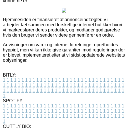
kunderne er.
Hjemmesiden er finansieret af annonceindtægter. Vi
arbejder tæt sammen med forskellige internet butikker hvori
vi markedsfører deres produkter, og modtager godtgørelse
hvis den bruger vi sender videre gennemfører en ordre.
Anvisninger om varer og internet forretninger opretholdes
hyppigt, men vi kan ikke give garantier imod reguleringer der
er blevet implementeret efter at vi sidst opdaterede websitets
oplysninger.
BITLY:
1
1
1
1
1
1
1
1
1
1
1
1
1
1
1
1
1
1
1
1
1
1
1
1
1
1
1
1
1
1
1
1
1
1
1
1
1
1
1
1
1
1
1
1
1
1
1
1
1
1
1
1
1
1
1
1
1
1
1
1
1
1
1
1
1
1
1
1
1
1
1
1
1
1
1
1
1
1
1
1
1
1
1
1
1
1
1
1
1
1
1
1
1
1
1
1
1
1
1
1
SPOTIFY:
1
1
1
1
1
1
1
1
1
1
1
1
1
1
1
1
1
1
1
1
1
1
1
1
1
1
1
1
1
1
1
1
1
1
1
1
1
1
1
1
1
1
1
1
1
1
1
1
1
1
1
1
1
1
1
1
1
1
1
1
1
1
1
1
1
1
1
1
1
1
1
1
1
1
1
1
1
1
1
1
1
1
1
1
1
1
1
1
1
1
1
1
1
1
1
1
1
1
1
1
CUTTLY BIO: