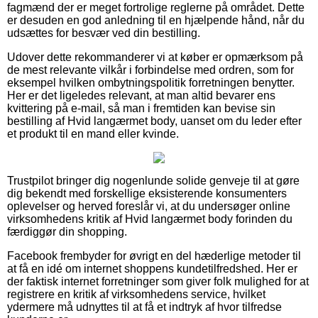
fagmænd der er meget fortrolige reglerne på området. Dette
er desuden en god anledning til en hjælpende hånd, når du
udsættes for besvær ved din bestilling.
Udover dette rekommanderer vi at køber er opmærksom på
de mest relevante vilkår i forbindelse med ordren, som for
eksempel hvilken ombytningspolitik forretningen benytter.
Her er det ligeledes relevant, at man altid bevarer ens
kvittering på e-mail, så man i fremtiden kan bevise sin
bestilling af Hvid langærmet body, uanset om du leder efter
et produkt til en mand eller kvinde.
Trustpilot bringer dig nogenlunde solide genveje til at gøre
dig bekendt med forskellige eksisterende konsumenters
oplevelser og herved foreslår vi, at du undersøger online
virksomhedens kritik af Hvid langærmet body forinden du
færdiggør din shopping.
Facebook frembyder for øvrigt en del hæderlige metoder til
at få en idé om internet shoppens kundetilfredshed. Her er
der faktisk internet forretninger som giver folk mulighed for at
registrere en kritik af virksomhedens service, hvilket
ydermere må udnyttes til at få et indtryk af hvor tilfredse