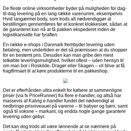
De fleste online virksomheder byder på muligheden for dag-
til-dag levering på en lang række varenumre, eksempelvis
Hvid langærmet body, som trods alt nødvendiggør at
bestillingen gennemføres før et konkret klokkeslæt, sådan at
de garanteret kan nå at få pakken ekspederet inden de
logistikansatte har fyraften.
En række e-shops i Danmark frembyder levering uden
betaling, men undertiden er det så præmissen at du shopper
for en bestemt pris. Desuden kan man gribe den mest
letkøbte leveringsmulighed, hvilket oftest – uden hensyn til
om man bor i Roskilde, Dragør eller Skagen – vil blive at få
fragtfirmaet til at køre produkterne til en pakkeshop.
Det er efterhånden ultra enkelt for købere at sammenligne
priser (via fx PriceRunner) fra flere e-handler, og altså har
massevis af Katvig e-handler fundet det nødvendigt at
nedbringe prisniveauet på varerne – til babyer og børn, samt
også til voksne – markant, og endda nogle gange garantere
levering uden gebyr.
Det kan dog trods alt være lønnende at se nærmere på