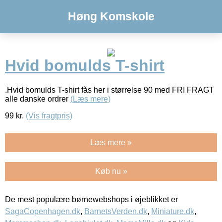
Høng Komskole
Hvid bomulds T-shirt
.Hvid bomulds T-shirt fås her i størrelse 90 med FRI FRAGT
alle danske ordrer
(Læs mere)
99
kr.
(Vis fragtpris)
Læs mere »
Køb nu »
De mest populære børnewebshops i øjeblikket er
SagaCopenhagen.dk
,
BarnetsVerden.dk
,
Miniature.dk
,