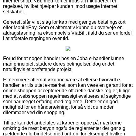
internet shop. Køb med kort er trods alt inkluderet i et
regelsæt, hvilket hjælper kunden imod uægte internet
selskaber.
Generelt slår vi et slag for køb med gængse betalingskort
eller MobilePay. Som et alternativ kunne du overveje en
afdragsløsning fra eksempelvis ViaBill, ifald du ser en fordel
i at afbetale regningen over tid.
Forud for at nogen handler hos en Joha e-handler kunne
man principielt studere deres betingelser, dog er det
naturligvis et omfattende projekt.
Et nemmere alternativ kunne være at efterse hvorvidt e-
handlen er tilsluttet e-mærket, som kan være en garanti for at
online shoppen accepterer de officielle danske regler, tillige
med at webshoppen regelmæssigt evalueres af sagkyndige
som har meget erfaring med reglerne. Dette er en god
mulighed for en håndsrækning, for så vidt du møder
dilemmaer ved din shopping.
Tillige kan det anbefales at køber er oppe på mærkerne
omkring de mest betydningsfulde reglementer der gør sig
gældende i forbindelse med ordren, for eksempel hvilken