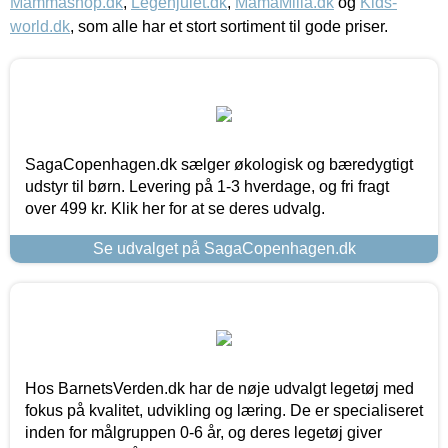
Mammashop.dk
,
Legehjulet.dk
,
MamaMilla.dk
og
Kids-
world.dk
, som alle har et stort sortiment til gode priser.
SagaCopenhagen.dk sælger økologisk og bæredygtigt
udstyr til børn. Levering på 1-3 hverdage, og fri fragt
over 499 kr. Klik her for at se deres udvalg.
Se udvalget på SagaCopenhagen.dk
Hos BarnetsVerden.dk har de nøje udvalgt legetøj med
fokus på kvalitet, udvikling og læring. De er specialiseret
inden for målgruppen 0-6 år, og deres legetøj giver