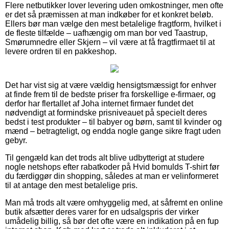
Flere netbutikker lover levering uden omkostninger, men ofte
er det så præmissen at man indkøber for et konkret beløb.
Ellers bør man vælge den mest betalelige fragtform, hvilket i
de fleste tilfælde – uafhængig om man bor ved Taastrup,
Smørumnedre eller Skjern – vil være at få fragtfirmaet til at
levere ordren til en pakkeshop.
Det har vist sig at være vældig hensigtsmæssigt for enhver
at finde frem til de bedste priser fra forskellige e-firmaer, og
derfor har flertallet af Joha internet firmaer fundet det
nødvendigt at formindske prisniveauet på specielt deres
bedst i test produkter – til babyer og børn, samt til kvinder og
mænd – betragteligt, og endda nogle gange sikre fragt uden
gebyr.
Til gengæld kan det trods alt blive udbytterigt at studere
nogle netshops efter rabatkoder på Hvid bomulds T-shirt før
du færdiggør din shopping, således at man er velinformeret
til at antage den mest betalelige pris.
Man må trods alt være omhyggelig med, at såfremt en online
butik afsætter deres varer for en udsalgspris der virker
umådelig billig, så bør det ofte være en indikation på en fup