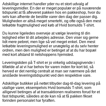
Adskillige internet handler yder nu et stort udvalg af
leveringsmidler. En der er meget populær er på nuværende
tidspunkt at få afleveret pakken hos en pakkeshop, hvor du
selv kan afhente de bestilte varer den dag der passer dig.
Muligheden er altså meget smertefri, og ofte også den mest
letkøbte fragtmulighed ved køb af Hvid bomulds T-shirt.
Du kunne ligeledes overveje at vælge levering til din
lejlighed eller til dit arbejdes adresse. Den viser sig gerne
lidt mere pebret, men lige så vel meget enkel. Den mest
letkøbte leveringsmulighed er unægtelig at du selv henter
ordren, men den mulighed er betinget af at du har bopæl
med kort afstand til netshoppens hjemsted.
Leveringstiden på T-shirt er jo virkelig udslagsgivende i
tilfælde af at vi har behov for varen inden for kort tid, så
herved er det nemlig centralt at man ser nærmere på det
anslåede leveringstidspunkt ved den respektive vare.
Adskillige butikker på nettet tilbyder dag-til-dag levering på
utallige varer, eksempelvis Hvid bomulds T-shirt, som
alligevel betinges af at transaktionen realiseres forud for et
fast tidspunkt, således at de kan nå at få pakken fikset
forinden personalet har fyraften.