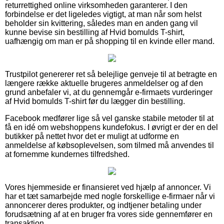
returrettighed online virksomheden garanterer. I den
forbindelse er det ligeledes vigtigt, at man når som helst
beholder sin kvittering, således man en anden gang vil
kunne bevise sin bestilling af Hvid bomulds T-shirt,
uafhængig om man er på shopping til en kvinde eller mand.
Trustpilot genererer ret så belejlige genveje til at betragte en
længere række aktuelle brugeres anmeldelser og af den
grund anbefaler vi, at du gennemgår e-firmaets vurderinger
af Hvid bomulds T-shirt før du lægger din bestilling.
Facebook medfører lige så vel ganske stabile metoder til at
få en idé om webshoppens kundefokus. I øvrigt er der en del
butikker på nettet hvor det er muligt at udforme en
anmeldelse af købsoplevelsen, som tilmed må anvendes til
at fornemme kundernes tilfredshed.
Vores hjemmeside er finansieret ved hjælp af annoncer. Vi
har et tæt samarbejde med nogle forskellige e-firmaer når vi
annoncerer deres produkter, og indtjener betaling under
forudsætning af at en bruger fra vores side gennemfører en
transaktion.