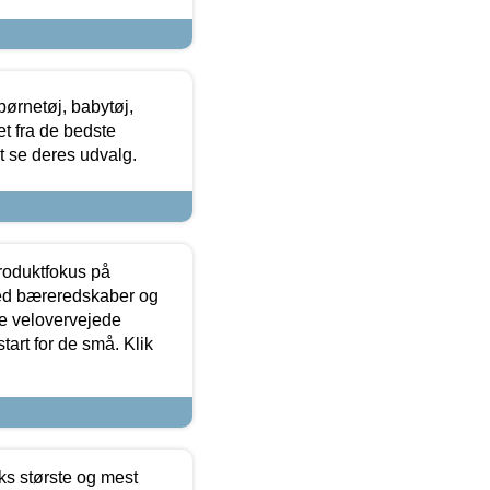
ørnetøj, babytøj,
t fra de bedste
at se deres udvalg.
produktfokus på
med bæreredskaber og
e velovervejede
tart for de små. Klik
ks største og mest