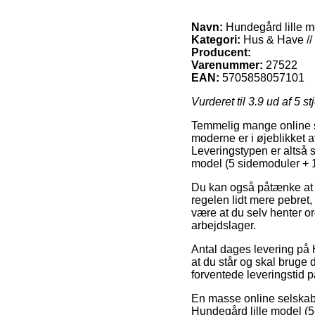
Navn:
Hundegård lille m
Kategori:
Hus & Have // 
Producent:
Varenummer:
27522
EAN:
5705858057101
Vurderet til
3.9
ud af 5 st
Temmelig mange online sh
moderne er i øjeblikket at
Leveringstypen er altså s
model (5 sidemoduler + 
Du kan også påtænke at få
regelen lidt mere pebret
være at du selv henter o
arbejdslager.
Antal dages levering på H
at du står og skal bruge 
forventede leveringstid p
En masse online selskabe
Hundegård lille model (5