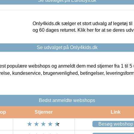
Se udvalget på Eurotoys.dk
Only4kids.dk sælger et stort udvalg af legetøj til
og 60 dages returret. Klik her for at se deres udv
Se udvalget på Only4kids.dk
t populære webshops og anmeldt dem med stjerner fra 1 til 5 ud
rrelse, kundeservice, brugervenlighed, betingelser, leveringsfor
Bedst anmeldte webshops
op
Stjerner
Link
Besøg webshop