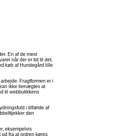
der. En af de mest
rer når der er tid til det.
ed køb af Hundegård lille
 arbejde. Fragtformen er i
r kan ikke benægtes at
d til webbutikkens
dningsfuld i tilfælde af
bbelttjekker den
er, eksempelvis
ud fra at ordren køres