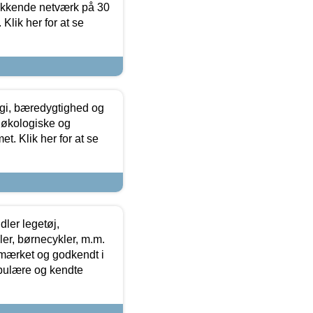
ækkende netværk på 30
Klik her for at se
gi, bæredygtighed og
 økologiske og
t. Klik her for at se
ler legetøj,
r, børnecykler, m.m.
-mærket og godkendt i
opulære og kendte