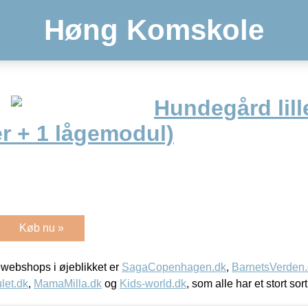
Høng Komskole
Hundegård lill
r + 1 lågemodul)
Køb nu »
webshops i øjeblikket er
SagaCopenhagen.dk
,
BarnetsVerden
let.dk
,
MamaMilla.dk
og
Kids-world.dk
, som alle har et stort sor