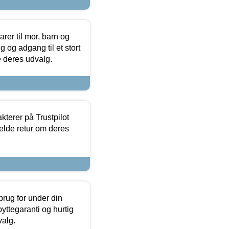
er til mor, barn og
 og adgang til et stort
se deres udvalg.
kterer på Trustpilot
elde retur om deres
brug for under din
yttegaranti og hurtig
valg.