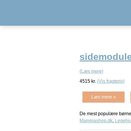
sidemodule
(Læs mere)
4515
kr.
(Vis fragtpris)
Læs mere »
De mest populære børne
Mammashop.dk
,
Legehju