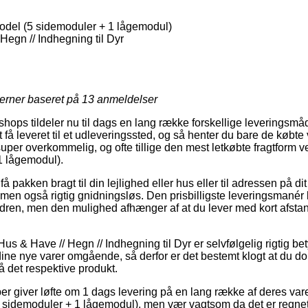
odel (5 sidemoduler + 1 lågemodul)
Hegn // Indhegning til Dyr
jerner baseret på
13
anmeldelser
ops tildeler nu til dags en lang række forskellige leveringsmå
 få leveret til et udleveringssted, og så henter du bare de købte va
uper overkommelig, og ofte tillige den mest letkøbte fragtform v
1 lågemodul).
 pakken bragt til din lejlighed eller hus eller til adressen på dit
, men også rigtig gnidningsløs. Den prisbilligste leveringsmané
rdren, men den mulighed afhænger af at du lever med kort afstan
us & Have // Hegn // Indhegning til Dyr er selvfølgelig rigtig bety
dine nye varer omgående, så derfor er det bestemt klogt at du do
å det respektive produkt.
r giver løfte om 1 dags levering på en lang række af deres var
 sidemoduler + 1 lågemodul), men vær vagtsom da det er regnet 