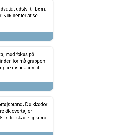
tigt udstyr til børn.
 Klik her for at se
tøj med fokus på
t inden for målgruppen
ppe inspiration til
vertøjsbrand. De klæder
ure.dk overtøj er
fri for skadelig kemi.