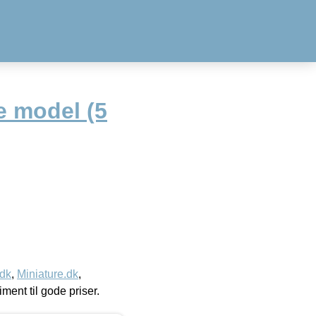
e model (5
.dk
,
Miniature.dk
,
timent til gode priser.