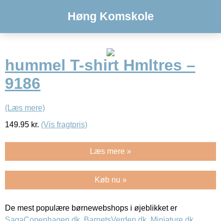
Høng Komskole
hummel T-shirt Hmltres –
9186
(Læs mere)
149.95
kr.
(Vis fragtpris)
Læs mere »
Køb nu »
De mest populære børnewebshops i øjeblikket er
SagaCopenhagen.dk
,
BarnetsVerden.dk
,
Miniature.dk
,