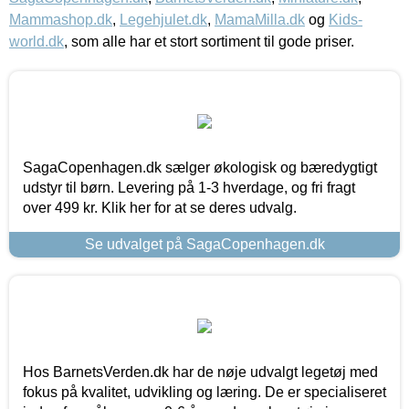
Mammashop.dk
,
Legehjulet.dk
,
MamaMilla.dk
og
Kids-
world.dk
, som alle har et stort sortiment til gode priser.
SagaCopenhagen.dk sælger økologisk og bæredygtigt
udstyr til børn. Levering på 1-3 hverdage, og fri fragt
over 499 kr. Klik her for at se deres udvalg.
Se udvalget på SagaCopenhagen.dk
Hos BarnetsVerden.dk har de nøje udvalgt legetøj med
fokus på kvalitet, udvikling og læring. De er specialiseret