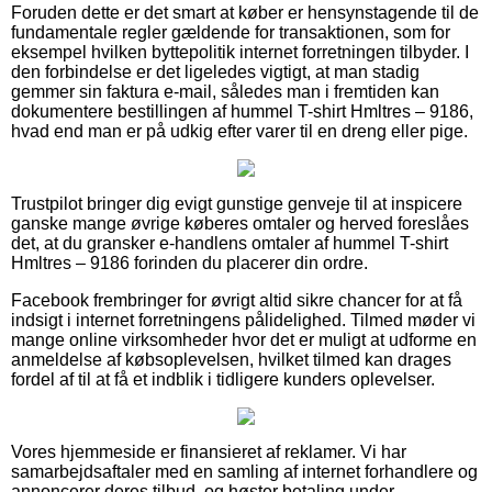
Foruden dette er det smart at køber er hensynstagende til de
fundamentale regler gældende for transaktionen, som for
eksempel hvilken byttepolitik internet forretningen tilbyder. I
den forbindelse er det ligeledes vigtigt, at man stadig
gemmer sin faktura e-mail, således man i fremtiden kan
dokumentere bestillingen af hummel T-shirt Hmltres – 9186,
hvad end man er på udkig efter varer til en dreng eller pige.
Trustpilot bringer dig evigt gunstige genveje til at inspicere
ganske mange øvrige køberes omtaler og herved foreslåes
det, at du gransker e-handlens omtaler af hummel T-shirt
Hmltres – 9186 forinden du placerer din ordre.
Facebook frembringer for øvrigt altid sikre chancer for at få
indsigt i internet forretningens pålidelighed. Tilmed møder vi
mange online virksomheder hvor det er muligt at udforme en
anmeldelse af købsoplevelsen, hvilket tilmed kan drages
fordel af til at få et indblik i tidligere kunders oplevelser.
Vores hjemmeside er finansieret af reklamer. Vi har
samarbejdsaftaler med en samling af internet forhandlere og
annoncerer deres tilbud, og høster betaling under