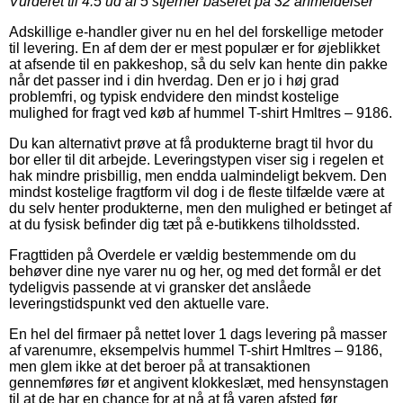
Vurderet til
4.5
ud af 5 stjerner baseret på
32
anmeldelser
Adskillige e-handler giver nu en hel del forskellige metoder
til levering. En af dem der er mest populær er for øjeblikket
at afsende til en pakkeshop, så du selv kan hente din pakke
når det passer ind i din hverdag. Den er jo i høj grad
problemfri, og typisk endvidere den mindst kostelige
mulighed for fragt ved køb af hummel T-shirt Hmltres – 9186.
Du kan alternativt prøve at få produkterne bragt til hvor du
bor eller til dit arbejde. Leveringstypen viser sig i regelen et
hak mindre prisbillig, men endda ualmindeligt bekvem. Den
mindst kostelige fragtform vil dog i de fleste tilfælde være at
du selv henter produkterne, men den mulighed er betinget af
at du fysisk befinder dig tæt på e-butikkens tilholdssted.
Fragttiden på Overdele er vældig bestemmende om du
behøver dine nye varer nu og her, og med det formål er det
tydeligvis passende at vi gransker det anslåede
leveringstidspunkt ved den aktuelle vare.
En hel del firmaer på nettet lover 1 dags levering på masser
af varenumre, eksempelvis hummel T-shirt Hmltres – 9186,
men glem ikke at det beroer på at transaktionen
gennemføres før et angivent klokkeslæt, med hensynstagen
til at de har en chance for at nå at få varen afsted før