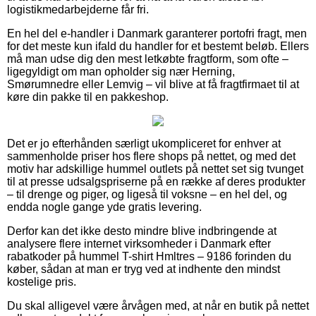
logistikmedarbejderne får fri.
En hel del e-handler i Danmark garanterer portofri fragt, men
for det meste kun ifald du handler for et bestemt beløb. Ellers
må man udse dig den mest letkøbte fragtform, som ofte –
ligegyldigt om man opholder sig nær Herning,
Smørumnedre eller Lemvig – vil blive at få fragtfirmaet til at
køre din pakke til en pakkeshop.
Det er jo efterhånden særligt ukompliceret for enhver at
sammenholde priser hos flere shops på nettet, og med det
motiv har adskillige hummel outlets på nettet set sig tvunget
til at presse udsalgspriserne på en række af deres produkter
– til drenge og piger, og ligeså til voksne – en hel del, og
endda nogle gange yde gratis levering.
Derfor kan det ikke desto mindre blive indbringende at
analysere flere internet virksomheder i Danmark efter
rabatkoder på hummel T-shirt Hmltres – 9186 forinden du
køber, sådan at man er tryg ved at indhente den mindst
kostelige pris.
Du skal alligevel være årvågen med, at når en butik på nettet