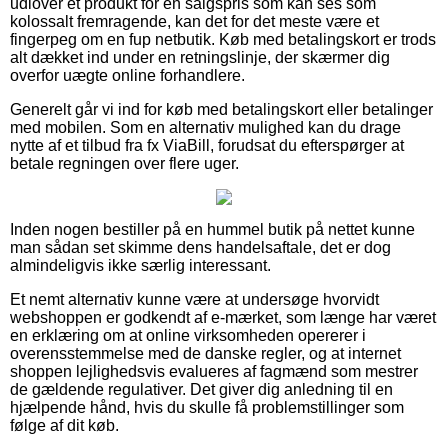
udlover et produkt for en salgspris som kan ses som
kolossalt fremragende, kan det for det meste være et
fingerpeg om en fup netbutik. Køb med betalingskort er trods
alt dækket ind under en retningslinje, der skærmer dig
overfor uægte online forhandlere.
Generelt går vi ind for køb med betalingskort eller betalinger
med mobilen. Som en alternativ mulighed kan du drage
nytte af et tilbud fra fx ViaBill, forudsat du efterspørger at
betale regningen over flere uger.
Inden nogen bestiller på en hummel butik på nettet kunne
man sådan set skimme dens handelsaftale, det er dog
almindeligvis ikke særlig interessant.
Et nemt alternativ kunne være at undersøge hvorvidt
webshoppen er godkendt af e-mærket, som længe har været
en erklæring om at online virksomheden opererer i
overensstemmelse med de danske regler, og at internet
shoppen lejlighedsvis evalueres af fagmænd som mestrer
de gældende regulativer. Det giver dig anledning til en
hjælpende hånd, hvis du skulle få problemstillinger som
følge af dit køb.