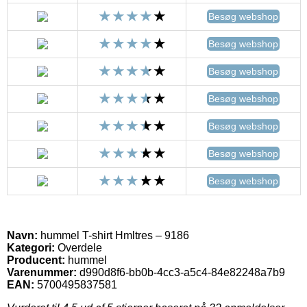
Besøg webshop
Besøg webshop
Besøg webshop
Besøg webshop
Besøg webshop
Besøg webshop
Besøg webshop
Navn:
hummel T-shirt Hmltres – 9186
Kategori:
Overdele
Producent:
hummel
Varenummer:
d990d8f6-bb0b-4cc3-a5c4-84e82248a7b9
EAN:
5700495837581