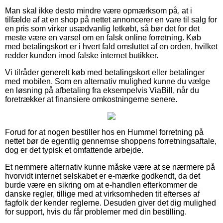
Man skal ikke desto mindre være opmærksom på, at i
tilfælde af at en shop på nettet annoncerer en vare til salg for
en pris som virker usædvanlig letkøbt, så bør det for det
meste være en varsel om en falsk online forretning. Køb
med betalingskort er i hvert fald omsluttet af en orden, hvilket
redder kunden imod falske internet butikker.
Vi tilråder generelt køb med betalingskort eller betalinger
med mobilen. Som en alternativ mulighed kunne du vælge
en løsning på afbetaling fra eksempelvis ViaBill, når du
foretrækker at finansiere omkostningerne senere.
Forud for at nogen bestiller hos en Hummel forretning på
nettet bør de egentlig gennemse shoppens forretningsaftale,
dog er det typisk et omfattende arbejde.
Et nemmere alternativ kunne måske være at se nærmere på
hvorvidt internet selskabet er e-mærke godkendt, da det
burde være en sikring om at e-handlen efterkommer de
danske regler, tillige med at virksomheden tit efterses af
fagfolk der kender reglerne. Desuden giver det dig mulighed
for support, hvis du får problemer med din bestilling.