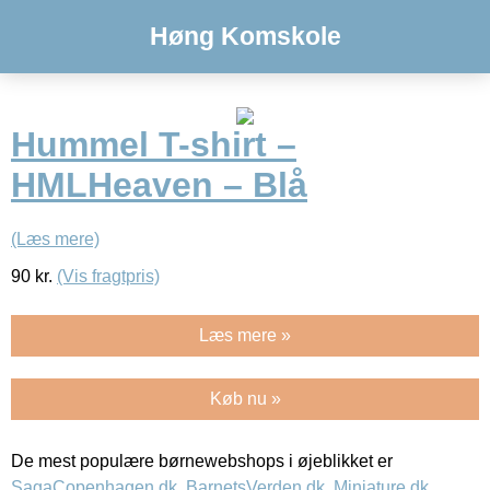
Høng Komskole
Hummel T-shirt –
HMLHeaven – Blå
(Læs mere)
90
kr.
(Vis fragtpris)
Læs mere »
Køb nu »
De mest populære børnewebshops i øjeblikket er
SagaCopenhagen.dk
,
BarnetsVerden.dk
,
Miniature.dk
,