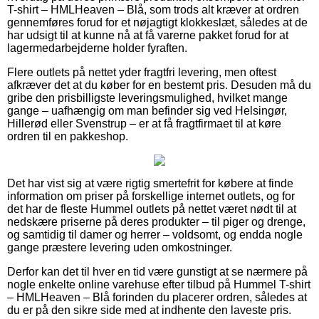
T-shirt – HMLHeaven – Blå, som trods alt kræver at ordren
gennemføres forud for et nøjagtigt klokkeslæt, således at de
har udsigt til at kunne nå at få varerne pakket forud for at
lagermedarbejderne holder fyraften.
Flere outlets på nettet yder fragtfri levering, men oftest
afkræver det at du køber for en bestemt pris. Desuden må du
gribe den prisbilligste leveringsmulighed, hvilket mange
gange – uafhængig om man befinder sig ved Helsingør,
Hillerød eller Svenstrup – er at få fragtfirmaet til at køre
ordren til en pakkeshop.
Det har vist sig at være rigtig smertefrit for købere at finde
information om priser på forskellige internet outlets, og for
det har de fleste Hummel outlets på nettet været nødt til at
nedskære priserne på deres produkter – til piger og drenge,
og samtidig til damer og herrer – voldsomt, og endda nogle
gange præstere levering uden omkostninger.
Derfor kan det til hver en tid være gunstigt at se nærmere på
nogle enkelte online varehuse efter tilbud på Hummel T-shirt
– HMLHeaven – Blå forinden du placerer ordren, således at
du er på den sikre side med at indhente den laveste pris.