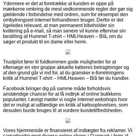
Ydermere er det at foretrække at kunden er oppe på
mærkerne omkring de mest vedkommende regler der gør sig
gældende i forbindelse med ordren, som for eksempel den
ombytningsret internet forhandleren bruger. Derfor er det
ligeledes relevant, at man permanent bibeholder sin
kvittering på e-mail, så man senere vil kunne eftervise sin
bestilling af Hummel T-shirt – HMLHeaven – Blå, om du
søger et produkt til en dame eller herre.
Trustpilot fører til fuldkommen gode muligheder for at
eftersøge en stor gruppe aktuelle køberes betragtninger og
af den grund går vi ind for, at du gransker e-forretningens
kritik af Hummel T-shirt – HMLHeaven – Blå før du handler.
Facebook bringer dig på samme måde forholdsvis
anstændige chancer for at få indtryk af online butikkens
popularitet. I øvrigt møder vi nogle internet webshops hvor
det er muligt at udfærdige en kritik af købsoplevelsen, som
desuden burde bruges til at vurdere kundetilfredsheden.
Vores hjemmeside er finansieret af indtægter fra reklamer. Vi
samarbejder med diverse online shops i Danmark i form af