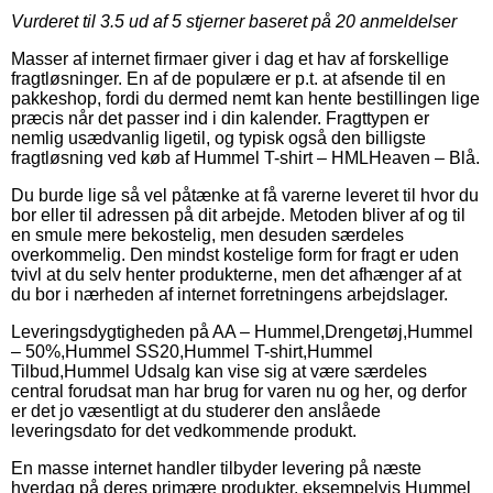
Vurderet til
3.5
ud af 5 stjerner baseret på
20
anmeldelser
Masser af internet firmaer giver i dag et hav af forskellige
fragtløsninger. En af de populære er p.t. at afsende til en
pakkeshop, fordi du dermed nemt kan hente bestillingen lige
præcis når det passer ind i din kalender. Fragttypen er
nemlig usædvanlig ligetil, og typisk også den billigste
fragtløsning ved køb af Hummel T-shirt – HMLHeaven – Blå.
Du burde lige så vel påtænke at få varerne leveret til hvor du
bor eller til adressen på dit arbejde. Metoden bliver af og til
en smule mere bekostelig, men desuden særdeles
overkommelig. Den mindst kostelige form for fragt er uden
tvivl at du selv henter produkterne, men det afhænger af at
du bor i nærheden af internet forretningens arbejdslager.
Leveringsdygtigheden på AA – Hummel,Drengetøj,Hummel
– 50%,Hummel SS20,Hummel T-shirt,Hummel
Tilbud,Hummel Udsalg kan vise sig at være særdeles
central forudsat man har brug for varen nu og her, og derfor
er det jo væsentligt at du studerer den anslåede
leveringsdato for det vedkommende produkt.
En masse internet handler tilbyder levering på næste
hverdag på deres primære produkter, eksempelvis Hummel