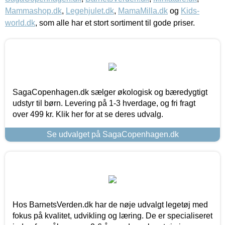
Mammashop.dk
,
Legehjulet.dk
,
MamaMilla.dk
og
Kids-
world.dk
, som alle har et stort sortiment til gode priser.
SagaCopenhagen.dk sælger økologisk og bæredygtigt
udstyr til børn. Levering på 1-3 hverdage, og fri fragt
over 499 kr. Klik her for at se deres udvalg.
Se udvalget på SagaCopenhagen.dk
Hos BarnetsVerden.dk har de nøje udvalgt legetøj med
fokus på kvalitet, udvikling og læring. De er specialiseret