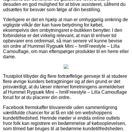
desuden en god mulighed for at blive assisteret, såfremt du
udsættes for besvær som følge af din bestilling.
Yderligere er det en hjælp at man er omhyggelig omkring de
vigtigste vilkår der kan have betydning for købet,
eksempelvis den ombytningsret e-butikken benytter. I den
forbindelse er det virkelig relevant, at man til enhver tid
opbevarer ens ordremail, så man senere vil kunne bevise
sin ordre af Hummel Rygsæk Mini – hmlFreestyle – Lilla
Camouflage, om man efterspørger produkter til en herre eller
dame.
Trustpilot tilbyder dig flere fortræffelige genveje til at studere
flere øvrige kunders betragtninger og af den grund er det
prisværdigt, at du læser internet forretningens anmeldelser
af Hummel Rygsæk Mini – hmlFreestyle – Lilla Camouflage
forud for at du placerer din ordre.
Facebook fremskaffer tilsvarende uden sammenligning
værdifulde chancer for at få en idé om webshoppens
kundetilfredshed. Herinde møder vi endda online outlets
hvor folk kan registrere en bedømmelse af købsoplevelsen,
som tilmed bør bruges til at bedømme kundetilfredsheden.