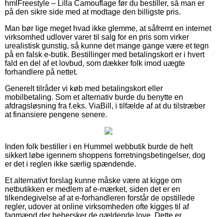
hmlFreestyle – Lilla Camouflage før du bestiller, så man er
på den sikre side med at modtage den billigste pris.
Man bør lige meget hvad ikke glemme, at såfremt en internet
virksomhed udlover varer til salg for en pris som virker
urealistisk gunstig, så kunne det mange gange være et tegn
på en falsk e-butik. Bestillinger med betalingskort er i hvert
fald en del af et lovbud, som dækker folk imod uægte
forhandlere på nettet.
Generelt tilråder vi køb med betalingskort eller
mobilbetaling. Som et alternativ burde du benytte en
afdragsløsning fra f.eks. ViaBill, i tilfælde af at du tilstræber
at finansiere pengene senere.
Inden folk bestiller i en Hummel webbutik burde de helt
sikkert løbe igennem shoppens forretningsbetingelser, dog
er det i reglen ikke særlig spændende.
Et alternativt forslag kunne måske være at kigge om
netbutikken er medlem af e-mærket, siden det er en
tilkendegivelse af at e-forhandleren forstår de opstillede
regler, udover at online virksomheden ofte kigges til af
fagmænd der behersker de gældende love. Dette er