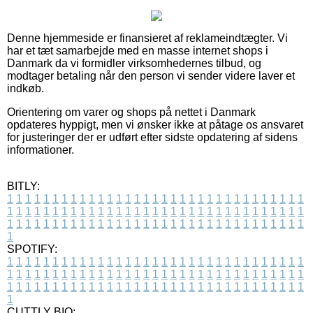
Denne hjemmeside er finansieret af reklameindtægter. Vi
har et tæt samarbejde med en masse internet shops i
Danmark da vi formidler virksomhedernes tilbud, og
modtager betaling når den person vi sender videre laver et
indkøb.
Orientering om varer og shops på nettet i Danmark
opdateres hyppigt, men vi ønsker ikke at påtage os ansvaret
for justeringer der er udført efter sidste opdatering af sidens
informationer.
BITLY:
1
1
1
1
1
1
1
1
1
1
1
1
1
1
1
1
1
1
1
1
1
1
1
1
1
1
1
1
1
1
1
1
1
1
1
1
1
1
1
1
1
1
1
1
1
1
1
1
1
1
1
1
1
1
1
1
1
1
1
1
1
1
1
1
1
1
1
1
1
1
1
1
1
1
1
1
1
1
1
1
1
1
1
1
1
1
1
1
1
1
1
1
1
1
1
1
1
1
1
1
SPOTIFY:
1
1
1
1
1
1
1
1
1
1
1
1
1
1
1
1
1
1
1
1
1
1
1
1
1
1
1
1
1
1
1
1
1
1
1
1
1
1
1
1
1
1
1
1
1
1
1
1
1
1
1
1
1
1
1
1
1
1
1
1
1
1
1
1
1
1
1
1
1
1
1
1
1
1
1
1
1
1
1
1
1
1
1
1
1
1
1
1
1
1
1
1
1
1
1
1
1
1
1
1
CUTTLY BIO: