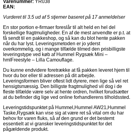
Varenummer:
YR038
EAN:
Vurderet til
3.5
ud af 5 stjerner baseret på
17
anmeldelser
En stor portion e-firmaer foreslår til alt held en hel del
forskellige fragtmuligheder. En af de mest anvendte er p.t. at
få sendt til en pakkeshop, og så kan du blot hente pakken
når du har lyst. Leveringsmetoden er jo yderst
overkommelig, og i mange tilfælde tilmed den prisbilligste
leveringstype ved køb af Hummel Rygsæk Mini –
hmlFreestyle – Lilla Camouflage.
Du kunne endvidere foretrække at få pakken leveret hjem til
hvor du bor eller til adressen på dit arbejde.
Leveringsformen bliver oftest lidt dyrere, men lige så vel ret
hensigtsmæssig. Den billigste fragtmulighed vil dog i de
fleste tilfælde være selv at hente ordren, hvilket forudsætter
at du befinder dig lige ved online forhandlerens tilholdssted.
Leveringstidspunktet på Hummel,Hummel AW21,Hummel
Taske,Rygsæk kan vise sig at være ret så vital om du har
behov for varen fluks, så af den grund er det bestemt
essentielt at vi gransker leveringstidspunktet for det
pågældende produkt.