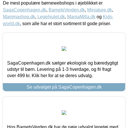
De mest populære børnewebshops i øjeblikket er
SagaCopenhagen.dk
,
BarnetsVerden.dk
,
Miniature.dk
,
Mammashop.dk
,
Legehjulet.dk
,
MamaMilla.dk
og
Kids-
world.dk
, som alle har et stort sortiment til gode priser.
SagaCopenhagen.dk sælger økologisk og bæredygtigt
udstyr til børn. Levering på 1-3 hverdage, og fri fragt
over 499 kr. Klik her for at se deres udvalg.
Se udvalget på SagaCopenhagen.dk
Hos BarnetsVerden.dk har de nøje udvalgt legetøj med