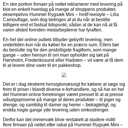
En stor portion firmaer på nettet reklamerer med levering på
blot en enkelt hverdag på mange af shoppens produkter,
eksempelvis Hummel Rygsæk Mini – hmlFreestyle – Lilla
Camouflage, som dog betinges af at du når at bestille
tidligere end et fastsat tidspunkt, sådan at de kan nå at få
varen afsted forinden medarbejderne har fyraften.
En hel del online outlets tilbyder gebyrfri levering, men
undertiden kun når du køber for en præcis sum. Ellers bør
du beslutte sig for den prisbilligste fragtform, som mange
gange – uden hensyn til om man opholder sig tæt på
Hørsholm, Frederikssund eller Hadsten – vil være at få dem
til at levere dine varer til en pakkeshop.
Det er i dag ekstremt hensigtsmæssigt for købere at søge sig
frem til priser i blandt diverse e-forhandlere, og så har en hel
del Hummel online forretninger været presset til at at presse
udsalgspriserne på mange af deres produkter – til piger og
drenge, og samtidig til damer og herrer – betragteligt, og
endda nogle gange yde levering uden omkostninger.
Derfor kan det immervæk blive rentabelt at studere indtil
flere firmaer på nettet efter rabat på Hummel Rygsæk Mini –