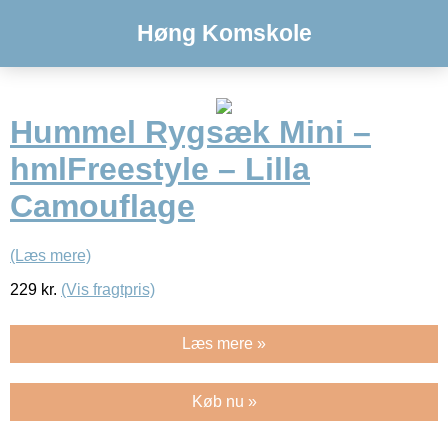
Høng Komskole
Hummel Rygsæk Mini –
hmlFreestyle – Lilla
Camouflage
(Læs mere)
229
kr.
(Vis fragtpris)
Læs mere »
Køb nu »